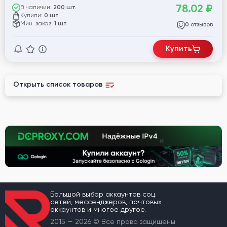
78.02
₽
В наличии:
200 шт.
Купили:
0 шт.
Мин. заказ:
1 шт.
отзывов
0
Купить
Открыть список товаров
Большой выбор аккаунтов соц.
сетей, мессенджеров, почтовых
аккаунтов и многое другое.
2015 — 2026 © Все права защищены