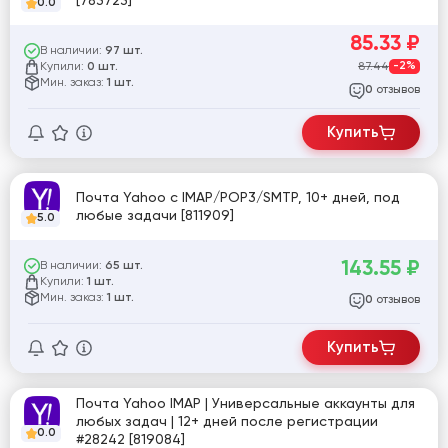
[783723]
0.0
85.33
₽
В наличии:
97 шт.
Купили:
87.44
-2%
0 шт.
Мин. заказ:
1 шт.
отзывов
0
Купить
Почта Yahoo с IMAP/POP3/SMTP, 10+ дней, под
любые задачи [811909]
5.0
143.55
₽
В наличии:
65 шт.
Купили:
1 шт.
Мин. заказ:
1 шт.
отзывов
0
Купить
Почта Yahoo IMAP | Универсальные аккаунты для
любых задач | 12+ дней после регистрации
0.0
#28242 [819084]