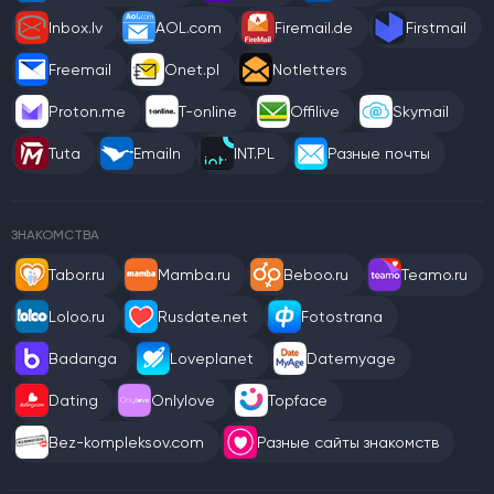
Inbox.lv
AOL.com
Firemail.de
Firstmail
Freemail
Onet.pl
Notletters
Proton.me
T-online
Offilive
Skymail
Tuta
Emailn
INT.PL
Разные почты
ЗНАКОМСТВА
Tabor.ru
Mamba.ru
Beboo.ru
Teamo.ru
Loloo.ru
Rusdate.net
Fotostrana
Badanga
Loveplanet
Datemyage
Dating
Onlylove
Topface
Bez-kompleksov.com
Разные сайты знакомств