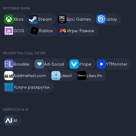
ИГРОВАЯ ЗОНА
Xbox
Steam
Epic Games
Uplay
GOG
Roblox
Игры: Разное
РАСКРУТКА СОЦ. СЕТЕЙ
Bosslike
Ad-Social
Vtope
YTMonster
Addmefast.com
Likest
Likes.fm
Услуги раскрутки
НЕЙРОСЕТИ AI
AI