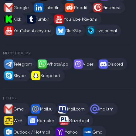
Google
LinkedIn
Reddit
Pinterest
Kick
Tumblr
YouTube Каналы
YouTube Аккаунты
BlueSky
Livejournal
МЕССЕНДЖЕРЫ
Telegram
WhatsApp
Viber
Discord
Skype
Snapchat
ПОЧТЫ
Gmail
Mail.ru
Mail.com
Mail.tm
WEB
Rambler
Gazeta.pl
Outlook / Hotmail
Yahoo
Gmx