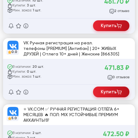
461.70
₽
В наличии:
10 шт.
Купили:
3 шт.
Мин. заказ:
1 шт.
отзыва
2
Купить
VK Ручная регистрация на реал.
телефоны [PREMIUM] [Антибан] | 20+ ЖИВЫХ
0.0
ДРУЗЕЙ | Отлега 10+ дней | Женские [866305]
471.83
₽
В наличии:
20 шт.
Купили:
0 шт.
Мин. заказ:
1 шт.
отзывов
0
Купить
⭐️ VK.COM ✅ РУЧНАЯ РЕГИСТРАЦИЯ ОТЛЁГА 6+
МЕСЯЦЕВ 🔥 ПОЛ: MIX УСТОЙЧИВЫЕ ПРЕМИУМ
5.0
АККАУНТЫ💯
472.50
₽
В наличии:
2 шт.
Купили: