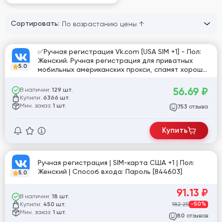
Сортировать:
✅Ручная регистрация Vk.com [USA SIM +1] - Пол:
Женский. Ручная регистрация для приватных
5.0
мобильных американских прокси, спамят хорошо,
в отлёжке умирают✅ [775020]
56.69
₽
В наличии:
129 шт.
Купили:
6366 шт.
Мин. заказ:
1 шт.
отзыва
753
Купить
Ручная регистрация | SIM-карта США +1 | Пол:
Женский | Способ входа: Пароль [844603]
5.0
91.13
₽
В наличии:
18 шт.
Купили:
182.25
-50%
450 шт.
Мин. заказ:
1 шт.
отзывов
80