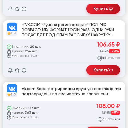
Купить
✅VK.COM -Ручная регистрация ✅ ПОЛ: MIX
ВОЗРАСТ: MIX ФОРМАТ LOGIN:PASS: ОДНИ РУКИ
5.0
ПОДХОДЯТ ПОД СПАМ РАССЫЛКУ НАКРУТКУ
ЛАЙКИНГ И Т.Д
106.65
₽
В наличии:
20 шт.
Купили:
133.65
-20%
254 шт.
Мин. заказ:
1 шт.
отзывов
46
Купить
Vk.com Зарегистрированы вручную пол mix ip mix
подтверждены по смс частично заполнены
5.0
108.00
₽
В наличии:
17 шт.
Купили:
121.50
-11%
363 шт.
Мин. заказ:
1 шт.
отзывов
65