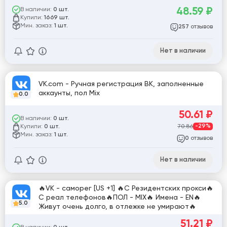
48.59
₽
В наличии:
0 шт.
Купили:
1669 шт.
Мин. заказ:
1 шт.
отзывов
257
Нет в наличии
VK.com - Ручная регистрация ВК, заполненные
аккаунты, пол Mix
0.0
50.61
₽
В наличии:
0 шт.
Купили:
70.86
-29%
0 шт.
Мин. заказ:
1 шт.
отзывов
0
Нет в наличии
🔥VK - саморег [US +1] 🔥С Резидентских прокси🔥
С реал телефонов🔥ПОЛ - MIX🔥 Имена - EN🔥
5.0
Живут очень долго, в отлежке не умирают🔥
51.21
₽