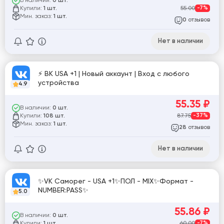
В наличии:
0 шт.
Купили:
55.00
-7%
1 шт.
Мин. заказ:
1 шт.
отзывов
0
Нет в наличии
⚡ ВК USA +1 | Новый аккаунт | Вход с любого
устройства
4.9
55.35
₽
В наличии:
0 шт.
Купили:
87.75
-37%
108 шт.
Мин. заказ:
1 шт.
отзывов
28
Нет в наличии
✨VK Саморег - USA +1✨ПОЛ - MIX✨Формат -
NUMBER:PASS✨
5.0
55.86
₽
В наличии:
0 шт.
Купили:
60.00
-7%
1 шт.