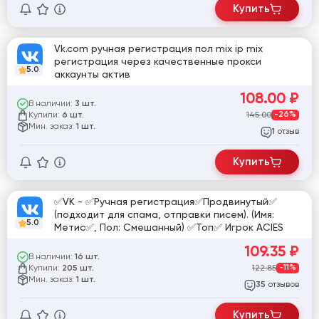
Купить
Vk.com ручная регистрация пол mix ip mix
регистрация через качественные прокси
5.0
аккаунты актив
108.00
₽
В наличии:
3 шт.
Купили:
145.00
-26%
6 шт.
Мин. заказ:
1 шт.
отзыв
1
Купить
✅VK - ✅Ручная регистрация✅Продвинутый✅
(подходит для спама, отправки писем). (Имя:
5.0
Метис✅, Пол: Смешанный) ✅Топ✅ Игрок ACIES
109.35
₽
В наличии:
16 шт.
Купили:
122.85
-11%
205 шт.
Мин. заказ:
1 шт.
отзывов
35
Купить