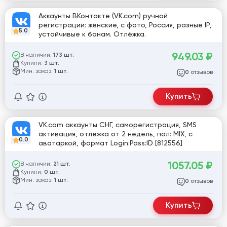
Аккаунты ВКонтакте (VK.com) ручной
регистрации: женские, с фото, Россия, разные IP,
5.0
устойчивые к банам. Отлёжка.
949.03
₽
В наличии:
173 шт.
Купили:
3 шт.
Мин. заказ:
1 шт.
отзывов
0
Купить
VK.com аккаунты СНГ, саморегистрация, SMS
активация, отлежка от 2 недель, пол: MIX, с
0.0
аватаркой, формат Login:Pass:ID [812556]
1057.05
₽
В наличии:
21 шт.
Купили:
0 шт.
Мин. заказ:
1 шт.
отзывов
0
Купить