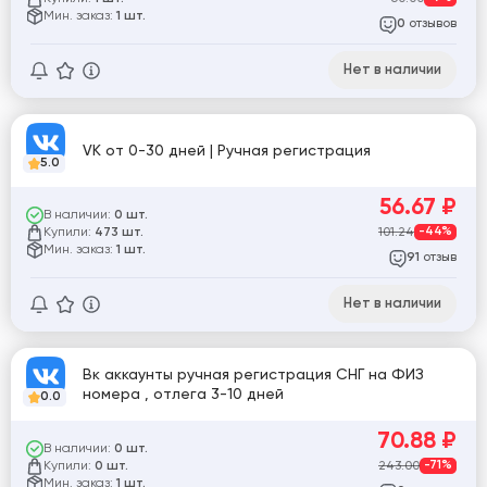
Мин. заказ:
1 шт.
отзывов
0
Нет в наличии
VK от 0-30 дней | Ручная регистрация
5.0
56.67
₽
В наличии:
0 шт.
Купили:
101.24
-44%
473 шт.
Мин. заказ:
1 шт.
отзыв
91
Нет в наличии
Вк аккаунты ручная регистрация СНГ на ФИЗ
номера , отлега 3-10 дней
0.0
70.88
₽
В наличии:
0 шт.
Купили:
243.00
-71%
0 шт.
Мин. заказ:
1 шт.