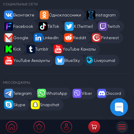
СОЦИАЛЬНЫЕ СЕТИ
Вконтакте
Одноклассники
Instagram
Facebook
TikTok
X (Twitter)
Twitch
Google
LinkedIn
Reddit
Pinterest
Kick
Tumblr
YouTube Каналы
YouTube Аккаунты
BlueSky
Livejournal
МЕССЕНДЖЕРЫ
Telegram
WhatsApp
Viber
Discord
Skype
Snapchat
ПОЧТЫ