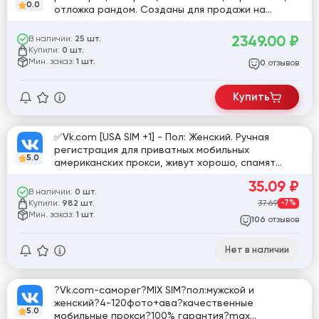
0.0
отложка рандом. Созданы для продажи на
разные номера и IP-адреса (Канада, Франция,
Германия, Колумбия, Бразилия, Испания, Кения,
2349.00
₽
В наличии:
25 шт.
Чехия) [845039]
Купили:
0 шт.
Мин. заказ:
1 шт.
отзывов
0
Купить
✅Vk.com [USA SIM +1] - Пол: Женский. Ручная
регистрация для приватных мобильных
5.0
американских прокси, живут хорошо, спамят
хорошо, в трущобах не умирают.✅
35.09
₽
В наличии:
0 шт.
Купили:
37.69
-7%
982 шт.
Мин. заказ:
1 шт.
отзывов
106
Нет в наличии
?Vk.com-саморег?MIX SIM?пол:мужской и
женский?4-120фото+ава?качественные
5.0
мобильные прокси?100% гарантия?max