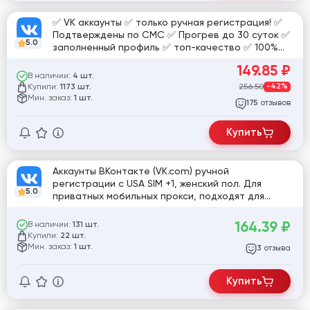
✅ VK аккаунты ✅ только ручная регистрация! ✅
Подтверждены по СМС ✅ Прогрев до 30 суток ✅
5.0
заполненный профиль ✅ топ-качество ✅ 100%
валидность ✅ max живучесть ✅
149.85
₽
В наличии:
4 шт.
Купили:
256.50
-42%
1173 шт.
Мин. заказ:
1 шт.
отзывов
175
Купить
Аккаунты ВКонтакте (VK.com) ручной
регистрации с USA SIM +1, женский пол. Для
5.0
приватных мобильных прокси, подходят для
спама и обхода блокировок, в отлёжке теряют
активность
164.39
₽
В наличии:
131 шт.
Купили:
22 шт.
Мин. заказ:
1 шт.
отзыва
3
Купить