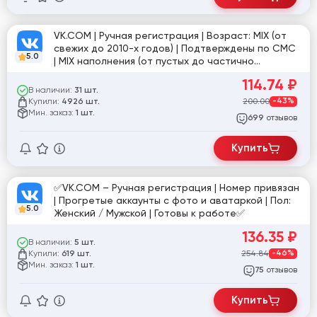
VK.COM | Ручная регистрация | Возраст: MIX (от
свежих до 2010-х годов) | Подтверждены по СМС
5.0
| MIX наполнения (от пустых до частично
заполненных: аватарка / посты / друзья) | Пол:
114.74
₽
мужской / женский
В наличии:
31 шт.
Купили:
200.00
-43%
4926 шт.
Мин. заказ:
1 шт.
отзывов
699
Купить
✅VK.COM – Ручная регистрация | Номер привязан
| Прогретые аккаунты с фото и аватаркой | Пол:
5.0
Женский / Мужской | Готовы к работе✅
136.35
₽
В наличии:
5 шт.
Купили:
254.84
-46%
619 шт.
Мин. заказ:
1 шт.
отзывов
75
Купить