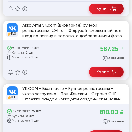
Купить
Аккаунты VK.com (Вконтакте) ручной
регистрации, СНГ, от 10 друзей, смешанный пол,
5.0
вход по логину и паролю, с добавленными фото,
отлежаные не меньше полугода
587.25
₽
В наличии:
7 шт.
Купили:
2 шт.
Мин. заказ:
1 шт.
отзывов
0
Купить
VK.COM - Вконтакте - Ручная регистрация -
Фото загружено - Пол Женский - Страна СНГ -
0.0
Отлёжка рандом -Аккаунты созданы специально
для продажи на разные номера и IP - адреса. (
Канада, Франция, Германия, Колумбия, Бразилия,
810.00
₽
В наличии:
25 шт.
Испания, Кения, Чехия)
Купили:
0 шт.
Мин. заказ:
1 шт.
отзывов
0