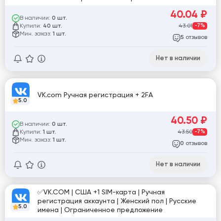
живучести?активность 24/7?
40.04
₽
В наличии:
0 шт.
Купили:
43.01
-7%
40 шт.
Мин. заказ:
1 шт.
отзывов
5
Нет в наличии
VK.com Ручная регистрация + 2FA
5.0
40.50
₽
В наличии:
0 шт.
Купили:
43.50
-7%
1 шт.
Мин. заказ:
1 шт.
отзывов
0
Нет в наличии
✅VK.COM | США +1 SIM-карта | Ручная
регистрация аккаунта | Женский пол | Русские
5.0
имена | Ограниченное предложение