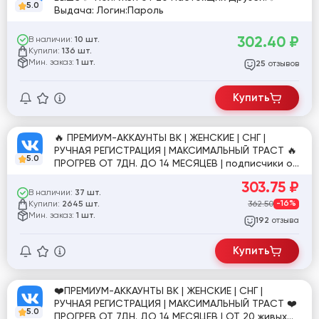
5.0
Выдача: Логин:Пароль
302.40
₽
В наличии:
10 шт.
Купили:
136 шт.
Мин. заказ:
1 шт.
отзывов
25
Купить
🔥 ПРЕМИУМ-АККАУНТЫ ВК | ЖЕНСКИЕ | СНГ |
РУЧНАЯ РЕГИСТРАЦИЯ | МАКСИМАЛЬНЫЙ ТРАСТ 🔥
5.0
ПРОГРЕВ ОТ 7ДН. ДО 14 МЕСЯЦЕВ | подписчики от
27 до 1000+ живых друзей
303.75
₽
В наличии:
37 шт.
Купили:
362.50
-16%
2645 шт.
Мин. заказ:
1 шт.
отзыва
192
Купить
❤️ПРЕМИУМ-АККАУНТЫ ВК | ЖЕНСКИЕ | СНГ |
РУЧНАЯ РЕГИСТРАЦИЯ | МАКСИМАЛЬНЫЙ ТРАСТ ❤️
5.0
ПРОГРЕВ ОТ 7ДН. ДО 14 МЕСЯЦЕВ | ОТ 20 живых