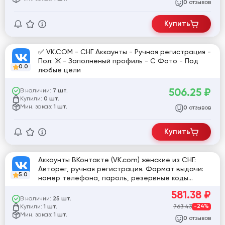
отзывов
0
Купить
✅ VK.COM - СНГ Аккаунты - Ручная регистрация -
Пол: Ж - Заполненый профиль - С Фото - Под
0.0
любые цели
506.25
₽
В наличии:
7 шт.
Купили:
0 шт.
Мин. заказ:
1 шт.
отзывов
0
Купить
Аккаунты ВКонтакте (VK.com) женские из СНГ:
Авторег, ручная регистрация. Формат выдачи:
5.0
номер телефона, пароль, резервные коды
[817839]
581.38
₽
В наличии:
25 шт.
Купили:
763.43
-24%
1 шт.
Мин. заказ:
1 шт.
отзывов
0