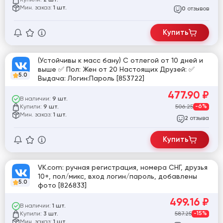
2 шт.
Мин. заказ:
1 шт.
отзывов
0
Купить
(Устойчивы к масс бану) С отлегой от 10 дней и
выше ✅ Пол: Жен от 20 Настоящих Друзей: ✅
5.0
Выдача: Логин:Пароль [853722]
477.90
₽
В наличии:
9 шт.
Купили:
506.25
-6%
9 шт.
Мин. заказ:
1 шт.
отзыва
2
Купить
VK.com: ручная регистрация, номера СНГ, друзья
10+, пол/микс, вход логин/пароль, добавлены
5.0
фото [826833]
499.16
₽
В наличии:
1 шт.
Купили:
587.25
-15%
3 шт.
Мин. заказ:
1 шт.