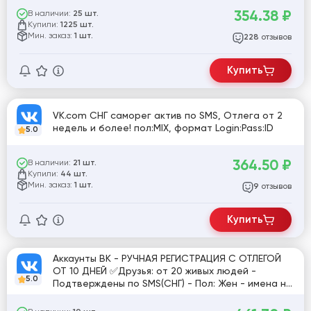
354.38
₽
В наличии:
25 шт.
Купили:
1225 шт.
Мин. заказ:
1 шт.
отзывов
228
Купить
VK.com СНГ саморег актив по SMS, Отлега от 2
недель и более! пол:MIX, формат Login:Pass:ID
5.0
364.50
₽
В наличии:
21 шт.
Купили:
44 шт.
Мин. заказ:
1 шт.
отзывов
9
Купить
Аккаунты ВК - РУЧНАЯ РЕГИСТРАЦИЯ С ОТЛЕГОЙ
ОТ 10 ДНЕЙ ✅Друзья: от 20 живых людей -
5.0
Подтверждены по SMS(СНГ) - Пол: Жен - имена на
RU языке ✅ - Фото 1-10 - Красивые авы [840563]