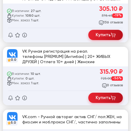
друзей
305.10
₽
В наличии:
27 шт.
Купили:
378.45
-19%
1080 шт.
Мин. заказ:
1 шт.
отзывов
136
Купить
VK Ручная регистрация на реал.
телефоны [PREMIUM] [Антибан] | 20+ ЖИВЫХ
0.0
ДРУЗЕЙ | Отлега 10+ дней | Женские
315.90
₽
В наличии:
10 шт.
Купили:
725.00
-56%
0 шт.
Мин. заказ:
1 шт.
отзывов
0
Купить
VK.com - Ручной авторег актив СНГ/ пол:ЖЕН, на
физ.сим и моб.прокси СНГ/, частично заполнены
5.0