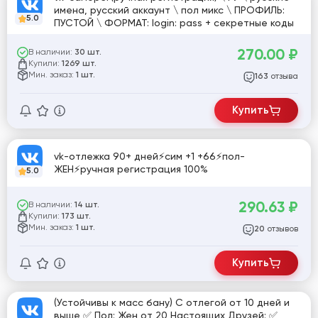
имена, русский аккаунт \ пол микс \ ПРОФИЛЬ:
5.0
ПУСТОЙ \ ФОРМАТ: login: pass + секретные коды
270.00
₽
В наличии:
30 шт.
Купили:
1269 шт.
Мин. заказ:
1 шт.
отзыва
163
Купить
vk-отлежка 90+ дней⚡️сим +1 +66⚡️пол-
ЖЕН⚡️ручная регистрация 100%
5.0
290.63
₽
В наличии:
14 шт.
Купили:
173 шт.
Мин. заказ:
1 шт.
отзывов
20
Купить
(Устойчивы к масс бану) С отлегой от 10 дней и
выше ✅ Пол: Жен от 20 Настоящих Друзей: ✅