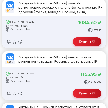
Аккаунты ВКонтакте (VK.com) ручной
регистрации, женского пола, с фото, с разных IP-
5.0
адресов (Россия, Канада, Польша, США,
Индонезия, Англия, Франция, Кения) для
устойчивости и обхода блокировок
1084.60
₽
В наличии:
10 шт.
Купили:
5 шт.
Мин. заказ:
1 шт.
отзыв
1
Купить
Аккаунты ВКонтакте (VK.com) женского пола,
ручная регистрация, Россия, с фото, разные IP
0.0
1165.95
₽
В наличии:
167 шт.
Купили:
0 шт.
Мин. заказ:
1 шт.
отзывов
0
Купить
Аккаунты ВК — ручная регистрация, отлега от 10