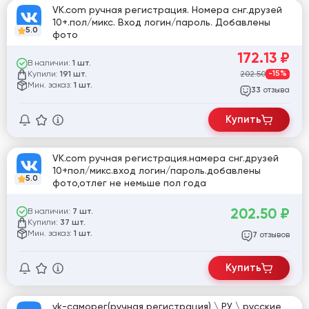
VK.com ручная регистрация. Номера снг.друзей
10+.пол/микс. Вход логин/пароль. Добавлены
5.0
фото
172.13
₽
В наличии:
1 шт.
Купили:
202.50
-15%
191 шт.
Мин. заказ:
1 шт.
отзыва
33
Купить
VK.com ручная регистрация.намера снг.друзей
10+пол/микс.вход логин/пароль.добавлены
5.0
фото,отлег не немьше пол года
202.50
₽
В наличии:
7 шт.
Купили:
37 шт.
Мин. заказ:
1 шт.
отзывов
7
Купить
vk-саморег(ручная регистрация) \ РУ \ русские