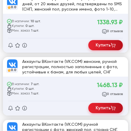
дней, от 20 живых друзей, подтверждены по SMS
0.0
(СНГ), женский пол, русские имена, фото 1-10,
красивые аватарки
1338.93
₽
В наличии:
10 шт.
Купили:
0 шт.
Мин. заказ:
1 шт.
отзывов
0
Купить
Аккаунты ВКонтакте (VK.COM) женские, ручной
регистрации, полностью заполненные с фото,
0.0
устойчивые к банам, для любых целей, СНГ
1468.13
₽
В наличии:
7 шт.
Купили:
0 шт.
Мин. заказ:
1 шт.
отзывов
0
Купить
Аккаунты ВКонтакте (VK.COM) ручной
регистрации с фото, женский пол, страна СНГ,