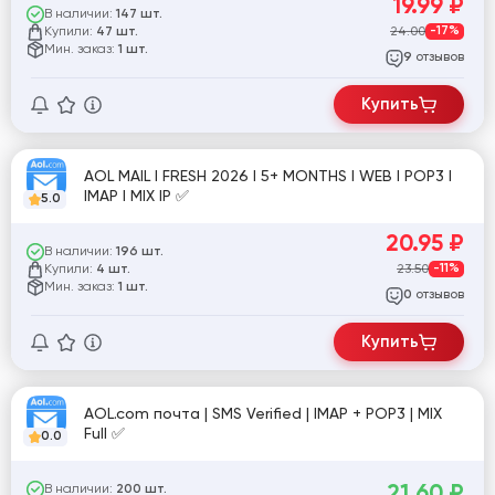
19.99
₽
В наличии:
147 шт.
Купили:
24.00
-17%
47 шт.
Мин. заказ:
1 шт.
отзывов
9
Купить
AOL MAIL I FRESH 2026 I 5+ MONTHS I WEB I POP3 I
IMAP I MIX IP ✅
5.0
20.95
₽
В наличии:
196 шт.
Купили:
23.50
-11%
4 шт.
Мин. заказ:
1 шт.
отзывов
0
Купить
AOL.com почта | SMS Verified | IMAP + POP3 | MIX
Full ✅
0.0
21.60
₽
В наличии:
200 шт.