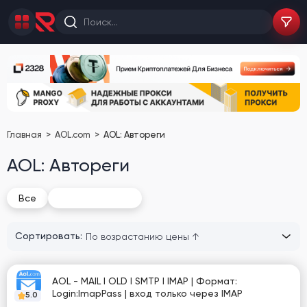
Главная
AOL.com
AOL: Автореги
AOL: Автореги
AOL: Автореги
Все
Сортировать:
AOL - MAIL I OLD I SMTP I IMAP | Формат:
Login:ImapPass | вход только через IMAP
5.0