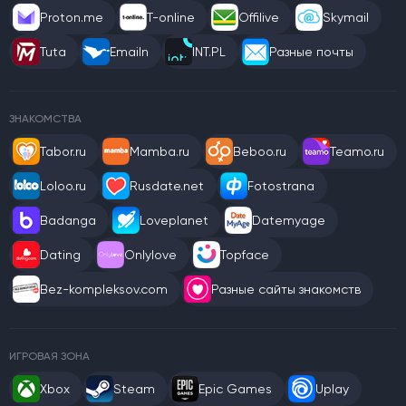
Proton.me
T-online
Offilive
Skymail
Tuta
Emailn
INT.PL
Разные почты
ЗНАКОМСТВА
Tabor.ru
Mamba.ru
Beboo.ru
Teamo.ru
Loloo.ru
Rusdate.net
Fotostrana
Badanga
Loveplanet
Datemyage
Dating
Onlylove
Topface
Bez-kompleksov.com
Разные сайты знакомств
ИГРОВАЯ ЗОНА
Xbox
Steam
Epic Games
Uplay