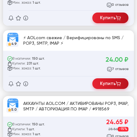
Мин. заказ:
1 шт.
отзывов
0
Купить
⚡ AOL.com свежие / Верифицированы по SMS /
POP3, SMTP, IMAP ⚡
4.9
24.00
₽
В наличии:
150 шт.
Купили:
231 шт.
Мин. заказ:
1 шт.
отзывов
7
Купить
АККАУНТЫ AOL.COM / АКТИВИРОВАНЫ POP3, IMAP,
SMTP / АВТОРИЗАЦИЯ ПО IMAP / #918569
5.0
24.65
₽
В наличии:
150 шт.
Купили:
28.86
-15%
1 шт.
Мин. заказ:
1 шт.
отзывов
0