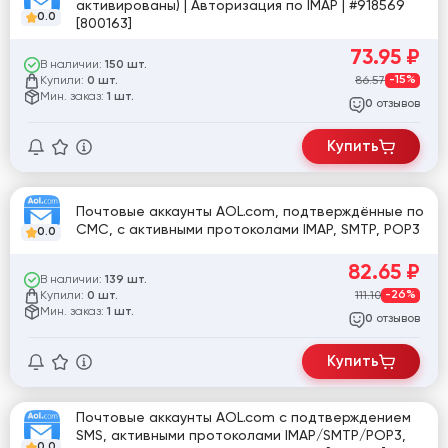
активированы) | Авторизация по IMAP | #918569
0.0
[800163]
73.95
₽
В наличии:
150 шт.
Купили:
86.57
-15%
0 шт.
Мин. заказ:
1 шт.
отзывов
0
Купить
Почтовые аккаунты AOL.com, подтверждённые по
СМС, с активными протоколами IMAP, SMTP, POP3
0.0
82.65
₽
В наличии:
139 шт.
Купили:
111.10
-26%
0 шт.
Мин. заказ:
1 шт.
отзывов
0
Купить
Почтовые аккаунты AOL.com с подтверждением
SMS, активными протоколами IMAP/SMTP/POP3,
0.0