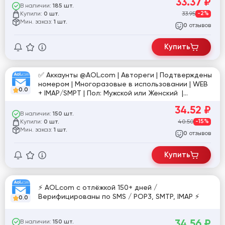
33.37
₽
В наличии:
185 шт.
Купили:
33.95
-2%
0 шт.
Мин. заказ:
1 шт.
отзывов
0
Купить
✅ Аккаунты @AOL.com | Автореги | Подтверждены
номером | Многоразовые в использовании | WEB
0.0
+ IMAP/SMPT | Пол: Мужской или Женский |
Формат: login|web_pass|imap_pass ✅ [834297]
34.52
₽
В наличии:
150 шт.
Купили:
40.50
-15%
0 шт.
Мин. заказ:
1 шт.
отзывов
0
Купить
⚡ AOL.com с отлёжкой 150+ дней /
Верифицированы по SMS / POP3, SMTP, IMAP ⚡
0.0
34.56
₽
В наличии:
150 шт.