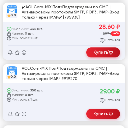
✔️AOL.Com-MIX Пол+Подтверждены по СМС |
Активированы протоколы SMTP, POP3, IMAP-Вход
0.0
только через IMAP✔️ [795938]
28.60
₽
В наличии:
345 шт.
Купили:
29.74
-4%
0 шт.
Мин. заказ:
1 шт.
отзывов
0
Купить
AOL.Com-MIX Пол+Подтверждены по СМС |
Активированы протоколы SMTP, POP3, IMAP-Вход
0.0
только через IMAP/ #919270
29.00
₽
В наличии:
350 шт.
Купили:
0 шт.
Мин. заказ:
1 шт.
отзывов
0
Купить