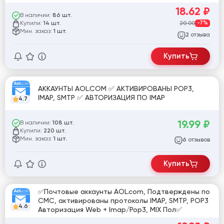
18.62
₽
В наличии:
86 шт.
Купили:
20.00
-7%
14 шт.
Мин. заказ:
1 шт.
отзыва
2
Купить
АККАУНТЫ AOL.COM ✅ АКТИВИРОВАНЫ POP3,
IMAP, SMTP ✅ АВТОРИЗАЦИЯ ПО IMAP
4.7
19.99
₽
В наличии:
108 шт.
Купили:
220 шт.
Мин. заказ:
1 шт.
отзывов
6
Купить
✅Почтовые аккаунты AOL.com, Подтверждены по
СМС, активированы протоколы IMAP, SMTP, POP3
4.6
Авторизация Web + Imap/Pop3, MIX Пол✅