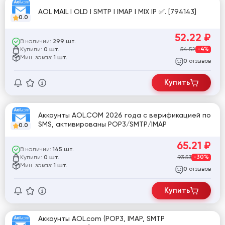
AOL MAIL I OLD I SMTP I IMAP I MIX IP ✅. [794143]
0.0
52.22
₽
В наличии:
299 шт.
Купили:
54.52
-4%
0 шт.
Мин. заказ:
1 шт.
отзывов
0
Купить
Аккаунты AOL.COM 2026 года с верификацией по
SMS, активированы POP3/SMTP/IMAP
0.0
65.21
₽
В наличии:
145 шт.
Купили:
93.53
-30%
0 шт.
Мин. заказ:
1 шт.
отзывов
0
Купить
Аккаунты AOL.com (POP3, IMAP, SMTP