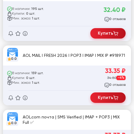
32.40
₽
В наличии:
195 шт.
Купили:
0 шт.
Мин. заказ:
1 шт.
отзывов
0
Купить
AOL MAIL I FRESH 2026 I POP3 I IMAP I MIX IP #918971
0.0
33.35
₽
В наличии:
159 шт.
Купили:
34.80
-4%
0 шт.
Мин. заказ:
1 шт.
отзывов
0
Купить
AOL.com почта | SMS Verified | IMAP + POP3 | MIX
Full ✅
0.0