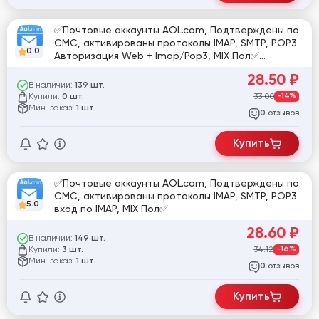
✅Почтовые аккаунты AOL.com, Подтверждены по
СМС, активированы протоколы IMAP, SMTP, POP3
0.0
Авторизация Web + Imap/Pop3, MIX Пол✅
[835265]
28.50
₽
В наличии:
139 шт.
Купили:
33.00
-14%
0 шт.
Мин. заказ:
1 шт.
отзывов
0
Купить
✅Почтовые аккаунты AOL.com, Подтверждены по
СМС, активированы протоколы IMAP, SMTP, POP3
5.0
вход по IMAP, MIX Пол✅
28.60
₽
В наличии:
149 шт.
Купили:
34.12
-16%
3 шт.
Мин. заказ:
1 шт.
отзывов
0
Купить