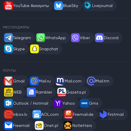
YouTube Аккаунты
BlueSky
Livejournal
МЕССЕНДЖЕРЫ
Telegram
WhatsApp
Viber
Discord
Skype
Snapchat
ПОЧТЫ
Gmail
Mail.ru
Mail.com
Mail.tm
WEB
Rambler
Gazeta.pl
Outlook / Hotmail
Yahoo
Gmx
Inbox.lv
AOL.com
Firemail.de
Firstmail
Freemail
Onet.pl
Notletters