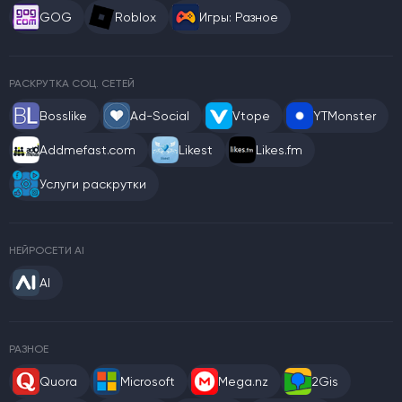
GOG
Roblox
Игры: Разное
РАСКРУТКА СОЦ. СЕТЕЙ
Bosslike
Ad-Social
Vtope
YTMonster
Addmefast.com
Likest
Likes.fm
Услуги раскрутки
НЕЙРОСЕТИ AI
AI
РАЗНОЕ
Quora
Microsoft
Mega.nz
2Gis