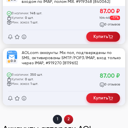
входом по IMAP, полом MIX. #919348 [840062]
87.00
₽
В наличии:
148 шт.
Купили:
104.40
-17%
0 шт.
Мин. заказ:
1 шт.
отзывов
0
Купить
AOL.com аккаунты: Mix пол, подтверждены по
SMS, активированы SMTP/POP3/IMAP, вход только
0.0
через IMAP, #919270 [811965]
87.00
₽
В наличии:
350 шт.
Купили:
0 шт.
Мин. заказ:
1 шт.
отзывов
0
Купить
1
2