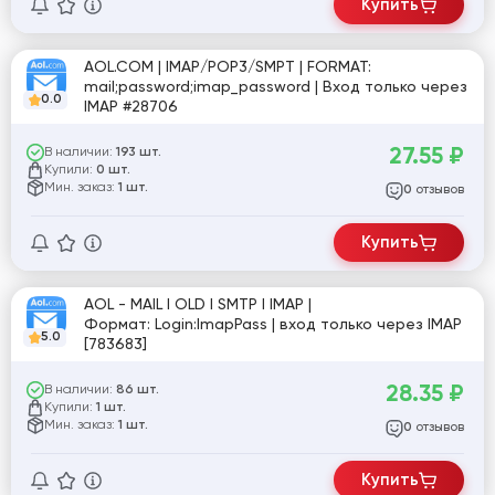
Купить
AOL.COM | IMAP/POP3/SMPT | FORMAT:
mail;password;imap_password | Вход только через
0.0
IMAP #28706
27.55
₽
В наличии:
193 шт.
Купили:
0 шт.
Мин. заказ:
1 шт.
отзывов
0
Купить
AOL - MAIL I OLD I SMTP I IMAP |
Формат: Login:ImapPass | вход только через IMAP
5.0
[783683]
28.35
₽
В наличии:
86 шт.
Купили:
1 шт.
Мин. заказ:
1 шт.
отзывов
0
Купить