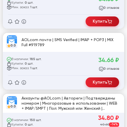
Купили:
0 шт.
Мин. заказ:
1 шт.
отзывов
0
Купить
AOL.com почта | SMS Verified | IMAP + POP3 | MIX
Full #919789
0.0
34.66
₽
В наличии:
185 шт.
Купили:
0 шт.
Мин. заказ:
1 шт.
отзывов
0
Купить
Аккаунты @AOL.com | Автореги | Подтверждены
номером | Многоразовые в использовании | WEB
0.0
+ IMAP/SMPT | Пол: Мужской или Женский |
Формат: login|web_pass|imap_pass #28208
34.80
₽
В наличии:
150 шт.
Купили:
40.60
-14%
0 шт.