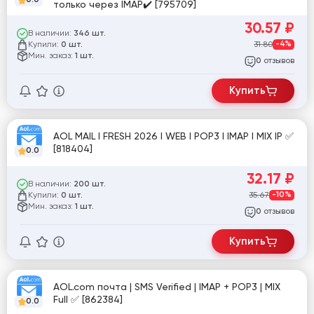
только через IMAP✔️ [795709]
30.57
₽
В наличии:
346 шт.
Купили:
31.80
-4%
0 шт.
Мин. заказ:
1 шт.
отзывов
0
Купить
AOL MAIL I FRESH 2026 I WEB I POP3 I IMAP I MIX IP ✅
[818404]
0.0
32.17
₽
В наличии:
200 шт.
Купили:
35.67
-10%
0 шт.
Мин. заказ:
1 шт.
отзывов
0
Купить
AOL.com почта | SMS Verified | IMAP + POP3 | MIX
Full ✅ [862384]
0.0