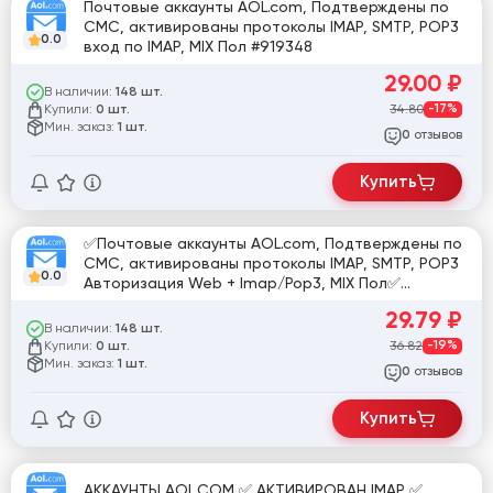
Почтовые аккаунты AOL.com, Подтверждены по
СМС, активированы протоколы IMAP, SMTP, POP3
0.0
вход по IMAP, MIX Пол #919348
29.00
₽
В наличии:
148 шт.
Купили:
34.80
-17%
0 шт.
Мин. заказ:
1 шт.
отзывов
0
Купить
✅Почтовые аккаунты AOL.com, Подтверждены по
СМС, активированы протоколы IMAP, SMTP, POP3
0.0
Авторизация Web + Imap/Pop3, MIX Пол✅
[834657]
29.79
₽
В наличии:
148 шт.
Купили:
36.82
-19%
0 шт.
Мин. заказ:
1 шт.
отзывов
0
Купить
АККАУНТЫ AOL.COM ✅ АКТИВИРОВАН IMAP ✅