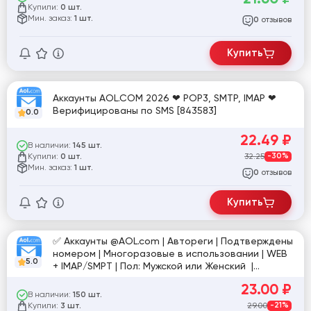
Купили:
0 шт.
Мин. заказ:
1 шт.
отзывов
0
Купить
Аккаунты AOL.COM 2026 ❤ POP3, SMTP, IMAP ❤
Верифицированы по SMS [843583]
0.0
22.49
₽
В наличии:
145 шт.
Купили:
32.25
-30%
0 шт.
Мин. заказ:
1 шт.
отзывов
0
Купить
✅ Аккаунты @AOL.com | Автореги | Подтверждены
номером | Многоразовые в использовании | WEB
5.0
+ IMAP/SMPT | Пол: Мужской или Женский |
Формат: login|web_pass|imap_pass ✅
23.00
₽
В наличии:
150 шт.
Купили:
29.00
-21%
3 шт.