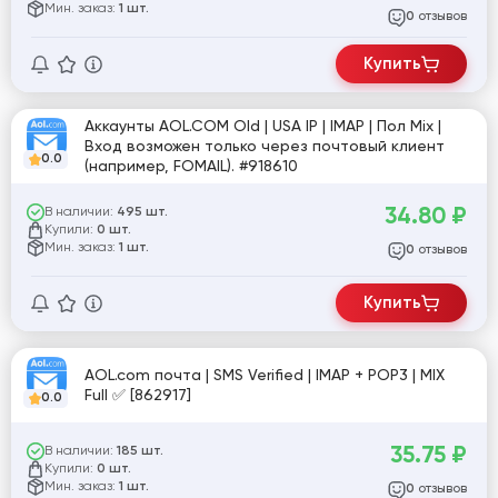
Мин. заказ:
1 шт.
отзывов
0
Купить
Аккаунты AOL.COM Old | USA IP | IMAP | Пол Mix |
Вход возможен только через почтовый клиент
0.0
(например, FOMAIL). #918610
34.80
₽
В наличии:
495 шт.
Купили:
0 шт.
Мин. заказ:
1 шт.
отзывов
0
Купить
AOL.com почта | SMS Verified | IMAP + POP3 | MIX
Full ✅ [862917]
0.0
35.75
₽
В наличии:
185 шт.
Купили:
0 шт.
Мин. заказ:
1 шт.
отзывов
0