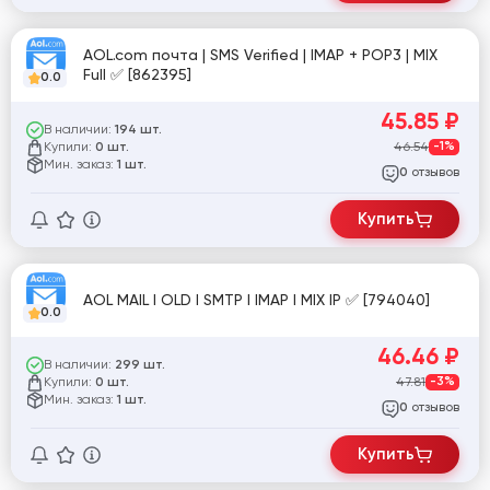
AOL.com почта | SMS Verified | IMAP + POP3 | MIX
Full ✅ [862395]
0.0
45.85
₽
В наличии:
194 шт.
Купили:
46.54
-1%
0 шт.
Мин. заказ:
1 шт.
отзывов
0
Купить
AOL MAIL I OLD I SMTP I IMAP I MIX IP ✅ [794040]
0.0
46.46
₽
В наличии:
299 шт.
Купили:
47.81
-3%
0 шт.
Мин. заказ:
1 шт.
отзывов
0
Купить