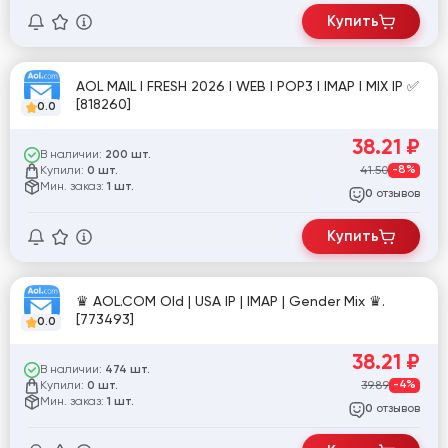
Купить
AOL MAIL I FRESH 2026 I WEB I POP3 I IMAP I MIX IP ✅
[818260]
0.0
38.21
₽
В наличии:
200 шт.
Купили:
41.50
-8%
0 шт.
Мин. заказ:
1 шт.
отзывов
0
Купить
♛ AOL.COM Old | USA IP | IMAP | Gender Mix ♛.
[773493]
0.0
38.21
₽
В наличии:
474 шт.
Купили:
39.89
-4%
0 шт.
Мин. заказ:
1 шт.
отзывов
0