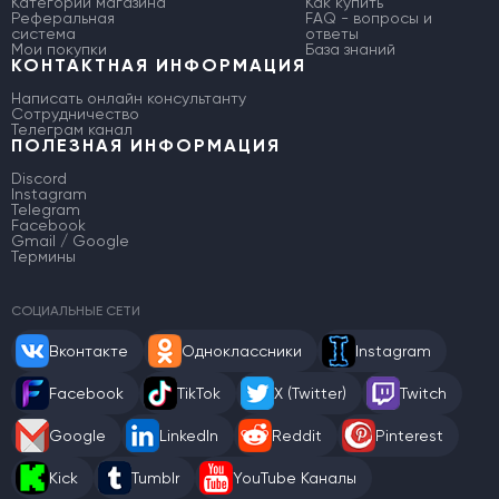
Категории магазина
Как купить
Реферальная
FAQ - вопросы и
система
ответы
Мои покупки
База знаний
КОНТАКТНАЯ ИНФОРМАЦИЯ
Написать онлайн консультанту
Сотрудничество
Телеграм канал
ПОЛЕЗНАЯ ИНФОРМАЦИЯ
Discord
Instagram
Telegram
Facebook
Gmail / Google
Термины
СОЦИАЛЬНЫЕ СЕТИ
Вконтакте
Одноклассники
Instagram
Facebook
TikTok
X (Twitter)
Twitch
Google
LinkedIn
Reddit
Pinterest
Kick
Tumblr
YouTube Каналы