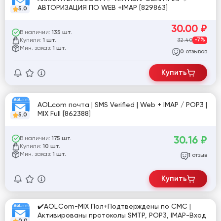
АВТОРИЗАЦИЯ ПО WEB +IMAP [829863]
5.0
30.00
₽
В наличии:
135 шт.
Купили:
32.40
-7%
1 шт.
Мин. заказ:
1 шт.
отзывов
0
Купить
AOL.com почта | SMS Verified | Web + IMAP / POP3 |
MIX Full [862388]
5.0
30.16
₽
В наличии:
175 шт.
Купили:
10 шт.
Мин. заказ:
1 шт.
отзыв
1
Купить
✔️AOL.Com-MIX Пол+Подтверждены по СМС |
Активированы протоколы SMTP, POP3, IMAP-Вход
0.0