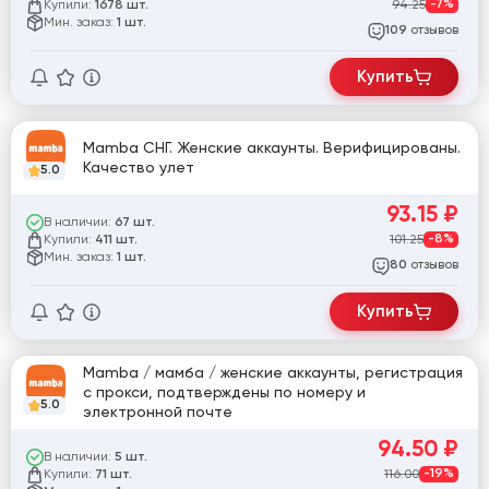
Купили:
94.25
-7%
1678 шт.
Мин. заказ:
1 шт.
отзывов
109
Купить
Mamba СНГ. Женские аккаунты. Верифицированы.
Качество улет
5.0
93.15
₽
В наличии:
67 шт.
Купили:
101.25
-8%
411 шт.
Мин. заказ:
1 шт.
отзывов
80
Купить
Mamba / мамба / женские аккаунты, регистрация
с прокси, подтверждены по номеру и
5.0
электронной почте
94.50
₽
В наличии:
5 шт.
Купили:
116.00
-19%
71 шт.