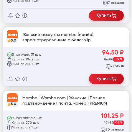
Мин. заказ:
1 шт.
отзывов
7
Купить
Женские аккаунты mamba (мамба),
зарегистрированные с белого ip
5.0
94.50
₽
В наличии:
31 шт.
Купили:
116.00
-19%
1062 шт.
Мин. заказ:
1 шт.
отзыв
21
Купить
Mamba | Wamba.com | Женские | Полное
подтверждение ( почта, номер ) PREMIUM
5.0
101.25
₽
В наличии:
96 шт.
Купили:
121.50
-17%
270 шт.
Мин. заказ:
1 шт.
отзывов
26