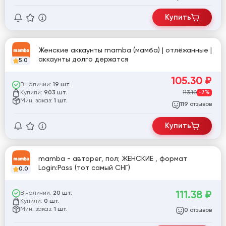
Купить
Женские аккаунты mamba (мамба) | отлёжанные |
аккаунты долго держатся
5.0
105.30
₽
В наличии:
19 шт.
Купили:
113.10
-7%
903 шт.
Мин. заказ:
1 шт.
отзывов
119
Купить
mamba - авторег, пол; ЖЕНСКИЕ , формат
Login:Pass (тот самый СНГ)
0.0
111.38
₽
В наличии:
20 шт.
Купили:
0 шт.
Мин. заказ:
1 шт.
отзывов
0