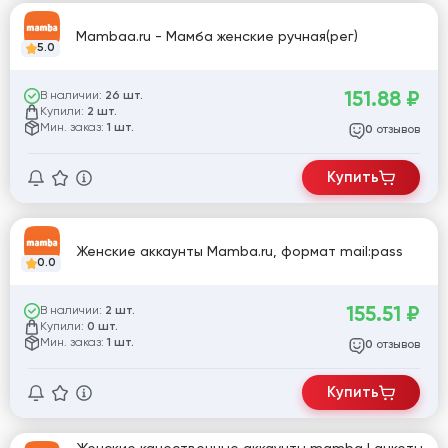
Mambaa.ru - Мамба женские ручная(рег)
5.0
151.88
₽
В наличии:
26 шт.
Купили:
2 шт.
Мин. заказ:
1 шт.
отзывов
0
Купить
Женские аккаунты Mamba.ru, формат mail:pass
0.0
155.51
₽
В наличии:
2 шт.
Купили:
0 шт.
Мин. заказ:
1 шт.
отзывов
0
Купить