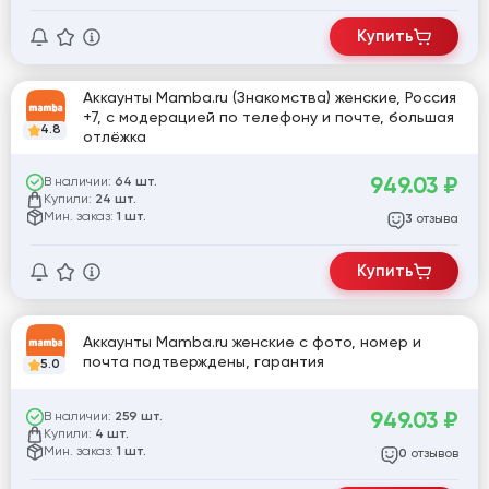
Купить
Аккаунты Mamba.ru (Знакомства) женские, Россия
+7, с модерацией по телефону и почте, большая
4.8
отлёжка
949.03
₽
В наличии:
64 шт.
Купили:
24 шт.
Мин. заказ:
1 шт.
отзыва
3
Купить
Аккаунты Mamba.ru женские с фото, номер и
почта подтверждены, гарантия
5.0
949.03
₽
В наличии:
259 шт.
Купили:
4 шт.
Мин. заказ:
1 шт.
отзывов
0