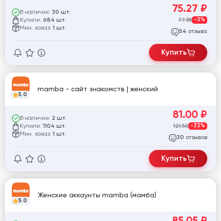
75.27
₽
В наличии:
30 шт.
Купили:
77.38
-3%
684 шт.
Мин. заказ:
1 шт.
отзыва
54
Купить
mamba - сайт знакомств | женский
5.0
81.00
₽
В наличии:
2 шт.
Купили:
121.50
-33%
1104 шт.
Мин. заказ:
1 шт.
отзывов
30
Купить
Женские аккаунты mamba (мамба)
5.0
85.05
₽