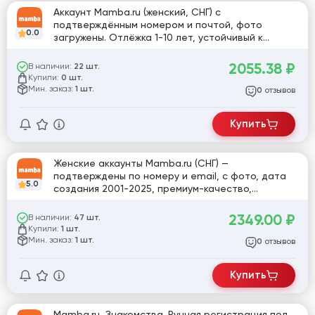
Аккаунт Mamba.ru (женский, СНГ) с
подтверждённым номером и почтой, фото
0.0
загружены. Отлёжка 1-10 лет, устойчивый к
блокировкам (разные IP и прокси)
2055.38
₽
В наличии:
22 шт.
Купили:
0 шт.
Мин. заказ:
1 шт.
отзывов
0
Купить
Женские аккаунты Mamba.ru (СНГ) —
подтверждены по номеру и email, с фото, дата
5.0
создания 2001-2025, премиум-качество,
устойчивые к блокировке [829507]
2349.00
₽
В наличии:
47 шт.
Купили:
1 шт.
Мин. заказ:
1 шт.
отзывов
0
Купить
Mamba.ru, Знакомства. Ручная регистрация пол