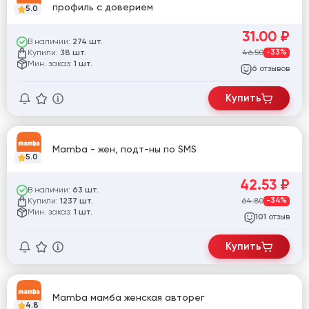
профиль с доверием
5.0
31.00
₽
В наличии:
274 шт.
Купили:
46.50
-33%
38 шт.
Мин. заказ:
1 шт.
отзывов
6
Купить
Mamba - жен, подт-ны по SMS
5.0
42.53
₽
В наличии:
63 шт.
Купили:
64.80
-34%
1237 шт.
Мин. заказ:
1 шт.
отзыв
101
Купить
Mamba мамба женская авторег
4.8