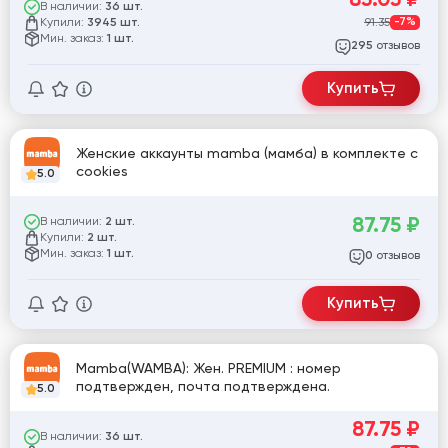
В наличии:
36 шт.
Купили:
91.35
-7%
3945 шт.
Мин. заказ:
1 шт.
отзывов
295
Купить
Женские аккаунты mamba (мамба) в комплекте с
cookies
5.0
87.75
₽
В наличии:
2 шт.
Купили:
2 шт.
Мин. заказ:
1 шт.
отзывов
0
Купить
Mamba(WAMBA): Жен. PREMIUM : номер
подтвержден, почта подтверждена.
5.0
87.75
₽
В наличии:
36 шт.