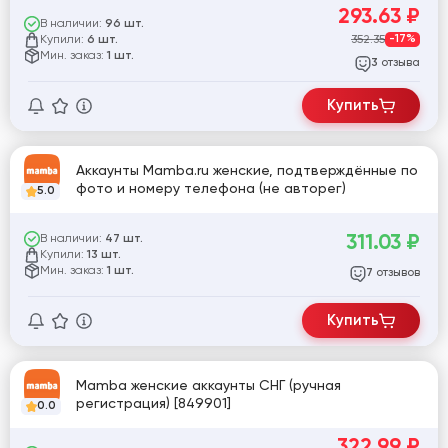
293.63
₽
В наличии:
96 шт.
Купили:
352.35
-17%
6 шт.
Мин. заказ:
1 шт.
отзыва
3
Купить
Аккаунты Mamba.ru женские, подтверждённые по
фото и номеру телефона (не авторег)
5.0
311.03
₽
В наличии:
47 шт.
Купили:
13 шт.
Мин. заказ:
1 шт.
отзывов
7
Купить
Mamba женские аккаунты СНГ (ручная
регистрация) [849901]
0.0
322.99
₽