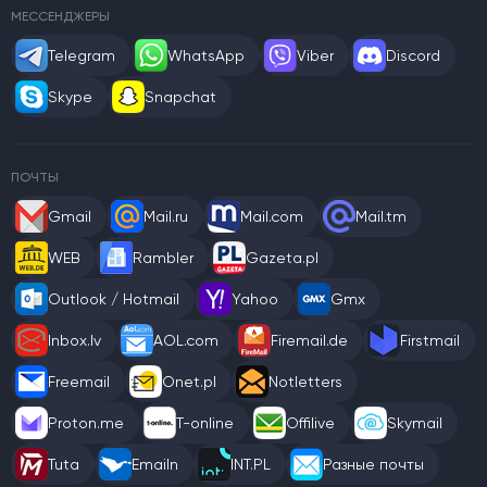
МЕССЕНДЖЕРЫ
Telegram
WhatsApp
Viber
Discord
Skype
Snapchat
ПОЧТЫ
Gmail
Mail.ru
Mail.com
Mail.tm
WEB
Rambler
Gazeta.pl
Outlook / Hotmail
Yahoo
Gmx
Inbox.lv
AOL.com
Firemail.de
Firstmail
Freemail
Onet.pl
Notletters
Proton.me
T-online
Offilive
Skymail
Tuta
Emailn
INT.PL
Разные почты