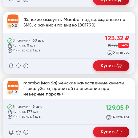
Женские аккаунты Mamba, подтвержденные по
SMS, с заменой по видео [801790]
0.0
123.32
₽
В наличии:
63 шт.
Купили:
187.92
-34%
0 шт.
Мин. заказ:
1 шт.
отзывов
0
Купить
mamba (мамба) женские качественные анкеты
(Пожалуйста, прочитайте описание про
5.0
неверные пароли)
129.05
₽
В наличии:
9 шт.
Купили:
177 шт.
Мин. заказ:
1 шт.
отзывов
14
Купить