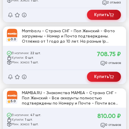
Мин. заказ:
1 шт.
отзыва
2
Купить
Mamba.ru - Страна СНГ - Пол Женский - Фото
загружены - Номер и Почта подтверждены.
0.0
Отлёжка от 1 года до 10 лет. На разные Ip
адреса и прокси, для обхода блокировки и
устойчивости аккаунта.
708.75
₽
В наличии:
22 шт.
Купили:
0 шт.
Мин. заказ:
1 шт.
отзывов
0
Купить
MAMBA.RU - Знакомства МАМБА - Страна СНГ -
Пол Женский - Все аккаунты полностью
5.0
подтверждены по Номеру и Почте - Почти все
аккаунты с фото - Большая отлёжка 2001 -2025 -
Премиум качество!
810.00
₽
В наличии:
47 шт.
Купили:
1 шт.
Мин. заказ:
1 шт.
отзывов
0