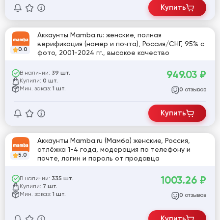
Купить
Аккаунты Mamba.ru: женские, полная
верификация (номер и почта), Россия/СНГ, 95% с
0.0
фото, 2001-2024 гг., высокое качество
949.03
₽
В наличии:
39 шт.
Купили:
0 шт.
Мин. заказ:
1 шт.
отзывов
0
Купить
Аккаунты Mamba.ru (Мамба) женские, Россия,
отлёжка 1-4 года, модерация по телефону и
5.0
почте, логин и пароль от продавца
1003.26
₽
В наличии:
335 шт.
Купили:
7 шт.
Мин. заказ:
1 шт.
отзывов
0
Купить