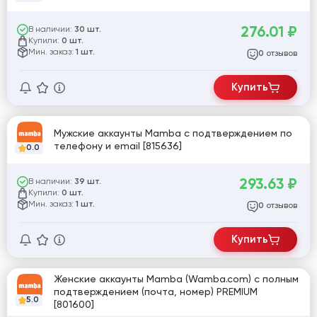
276.01
₽
В наличии:
30 шт.
Купили:
0 шт.
Мин. заказ:
1 шт.
отзывов
0
Купить
Мужские аккаунты Mamba с подтверждением по
телефону и email [815636]
0.0
293.63
₽
В наличии:
39 шт.
Купили:
0 шт.
Мин. заказ:
1 шт.
отзывов
0
Купить
Женские аккаунты Mamba (Wamba.com) с полным
подтверждением (почта, номер) PREMIUM
5.0
[801600]