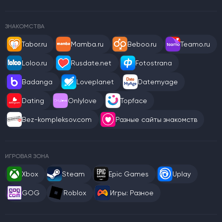
ЗНАКОМСТВА
Tabor.ru
Mamba.ru
Beboo.ru
Teamo.ru
Loloo.ru
Rusdate.net
Fotostrana
Badanga
Loveplanet
Datemyage
Dating
Onlylove
Topface
Bez-kompleksov.com
Разные сайты знакомств
ИГРОВАЯ ЗОНА
Xbox
Steam
Epic Games
Uplay
GOG
Roblox
Игры: Разное