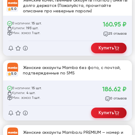
Женские качественные аккаунты mamba | анкеты
долго держатся (Пожалуйста, прочитайте
5.0
описание про неверные пароли)
160.95
₽
В наличии:
15 шт.
Купили:
193 шт.
Мин. заказ:
1 шт.
отзывов
25
Купить
Женские аккаунты Mamba без фото, с почтой,
подтвержденные по SMS
5.0
186.62
₽
В наличии:
15 шт.
Купили:
4 шт.
Мин. заказ:
1 шт.
отзывов
0
Купить
Женские аккаунты Mamba.ru PREMIUM — номер и