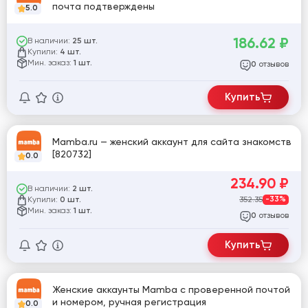
почта подтверждены
5.0
186.62
₽
В наличии:
25 шт.
Купили:
4 шт.
Мин. заказ:
1 шт.
отзывов
0
Купить
Mamba.ru — женский аккаунт для сайта знакомств
[820732]
0.0
234.90
₽
В наличии:
2 шт.
Купили:
352.35
-33%
0 шт.
Мин. заказ:
1 шт.
отзывов
0
Купить
Женские аккаунты Mamba с проверенной почтой
и номером, ручная регистрация
0.0