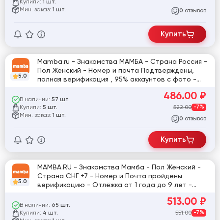
Купили:
1 шт.
Мин. заказ:
1 шт.
отзывов
0
Купить
Mamba.ru - Знакомства МАМБА - Страна Россия -
Пол Женский - Номер и почта Подтверждены,
5.0
полная верификация , 95% аккаунтов с фото -
Отлёжка от 1 года до 5 лет - На разные IP
486.00
₽
адреса и разные прокси, для устойчивости
В наличии:
57 шт.
аккаунта, и обхода от блокировки.
Купили:
522.00
-7%
5 шт.
Мин. заказ:
1 шт.
отзывов
0
Купить
MAMBA.RU - Знакомства Мамба - Пол Женский -
Страна СНГ +7 - Номер и Почта пройдены
5.0
верификацию - Отлёжка от 1 года до 9 лет -
Фото загружены - Все аккаунты созданы на
513.00
₽
разные IP - Адреса, для устойчивости и обхода
В наличии:
65 шт.
блокировки.
Купили:
551.00
-7%
4 шт.