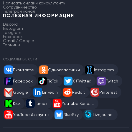
Написать онлайн консультанту
Сотрудничество
Телеграм канал
ПОЛЕЗНАЯ ИНФОРМАЦИЯ
Discord
Instagram
Telegram
Facebook
Gmail / Google
Термины
СОЦИАЛЬНЫЕ СЕТИ
Вконтакте
Одноклассники
Instagram
Facebook
TikTok
X (Twitter)
Twitch
Google
LinkedIn
Reddit
Pinterest
Kick
Tumblr
YouTube Каналы
YouTube Аккаунты
BlueSky
Livejournal