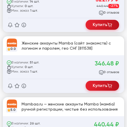
В наличии:
14 шт.
Купили:
440.44
-27%
0 шт.
Мин. заказ:
1 шт.
отзывов
0
Купить
Женские аккаунты Mamba (сайт знакомств) с
логином и паролем, гео СНГ [811538]
0.0
346.48
₽
В наличии:
51 шт.
Купили:
0 шт.
Мин. заказ:
1 шт.
отзывов
0
Купить
Mambaa.ru — женские аккаунты Mamba (мамба)
ручной регистрации, чистые без использования
5.0
440.44
₽
В наличии:
26 шт.