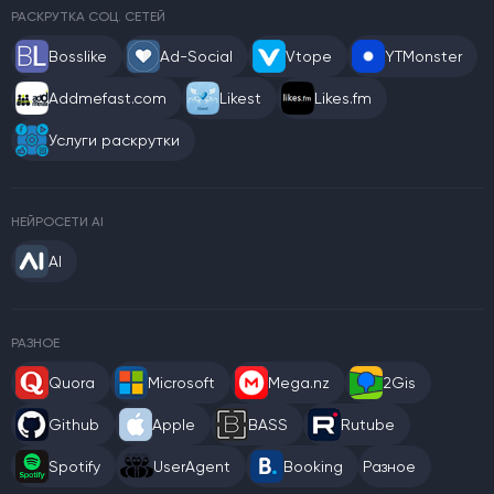
РАСКРУТКА СОЦ. СЕТЕЙ
Bosslike
Ad-Social
Vtope
YTMonster
Addmefast.com
Likest
Likes.fm
Услуги раскрутки
НЕЙРОСЕТИ AI
AI
РАЗНОЕ
Quora
Microsoft
Mega.nz
2Gis
Github
Apple
BASS
Rutube
Spotify
UserAgent
Booking
Разное