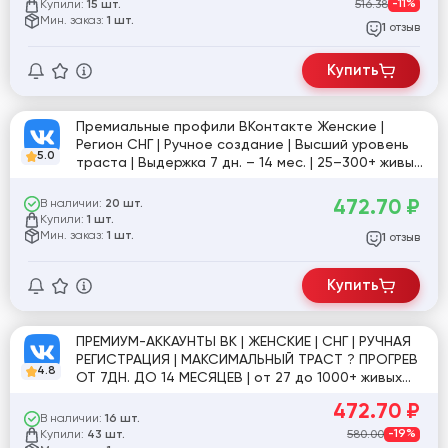
Купили:
516.38
-11%
15 шт.
Мин. заказ:
1 шт.
отзыв
1
Купить
Премиальные профили ВКонтакте Женские |
Регион СНГ | Ручное создание | Высший уровень
5.0
траста | Выдержка 7 дн. – 14 мес. | 25–300+ живых
друзей [854231]
472.70
₽
В наличии:
20 шт.
Купили:
1 шт.
Мин. заказ:
1 шт.
отзыв
1
Купить
ПРЕМИУМ-АККАУНТЫ ВК | ЖЕНСКИЕ | СНГ | РУЧНАЯ
РЕГИСТРАЦИЯ | МАКСИМАЛЬНЫЙ ТРАСТ ? ПРОГРЕВ
4.8
ОТ 7ДН. ДО 14 МЕСЯЦЕВ | от 27 до 1000+ живых
друзей
472.70
₽
В наличии:
16 шт.
Купили:
580.00
-19%
43 шт.