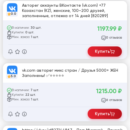
Авторег аккаунты ВКонтакте (vk.com) +77
Казахстан (KZ), женские, 100–200 друзей,
0.0
заполненные, отлежка от 14 дней [820289]
1197.99
₽
В наличии:
30 шт.
Купили:
0 шт.
Мин. заказ:
1 шт.
отзывов
0
Купить
vk.com авторег микс стран / Друзья 5000+ ЖЕН
Заполнены! ✅⭐️⭐️⭐️⭐️⭐️
5.0
1215.00
₽
В наличии:
7 шт.
Купили:
22 шт.
Мин. заказ:
1 шт.
отзывов
6
Купить