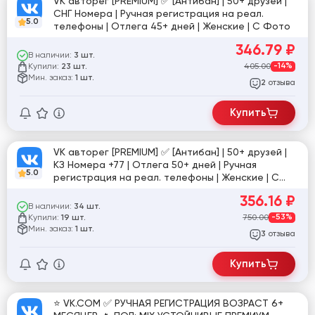
VK авторег [PREMIUM] ✅ [Антибан] | 50+ друзей |
СНГ Номера | Ручная регистрация на реал.
5.0
телефоны | Отлега 45+ дней | Женские | С Фото
346.79
₽
В наличии:
3 шт.
Купили:
405.00
-14%
23 шт.
Мин. заказ:
1 шт.
отзыва
2
Купить
VK авторег [PREMIUM] ✅ [Антибан] | 50+ друзей |
КЗ Номера +77 | Отлега 50+ дней | Ручная
5.0
регистрация на реал. телефоны | Женские | С
фото
356.16
₽
В наличии:
34 шт.
Купили:
750.00
-53%
19 шт.
Мин. заказ:
1 шт.
отзыва
3
Купить
⭐️ VK.COM ✅ РУЧНАЯ РЕГИСТРАЦИЯ ВОЗРАСТ 6+