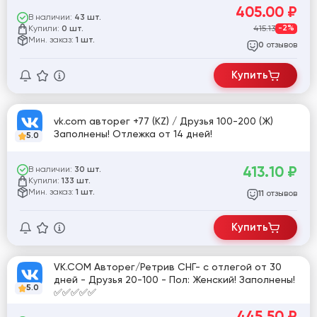
405.00
₽
В наличии:
43 шт.
Купили:
415.13
-2%
0 шт.
Мин. заказ:
1 шт.
отзывов
0
Купить
vk.com авторег +77 (KZ) / Друзья 100-200 (Ж)
Заполнены! Отлежка от 14 дней!
5.0
413.10
₽
В наличии:
30 шт.
Купили:
133 шт.
Мин. заказ:
1 шт.
отзывов
11
Купить
VK.COM Авторег/Ретрив СНГ- с отлегой от 30
дней - Друзья 20-100 - Пол: Женский! Заполнены!
5.0
✅✅✅✅✅
445.50
₽