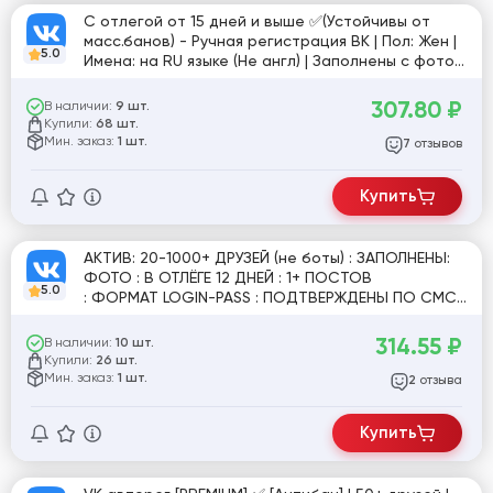
C отлегой от 15 дней и выше ✅(Устойчивы от
масс.банов) - Ручная регистрация ВК | Пол: Жен |
5.0
Имена: на RU языке (Не англ) | Заполнены с фото
❤️
307.80
₽
В наличии:
9 шт.
Купили:
68 шт.
Мин. заказ:
1 шт.
отзывов
7
Купить
АКТИВ: 20-1000+ ДРУЗЕЙ (не боты) : ЗАПОЛНЕНЫ:
ФОТО : В ОТЛЁГЕ 12 ДНЕЙ : 1+ ПОСТОВ
5.0
: ФОРМАТ LOGIN-PASS : ПОДТВЕРЖДЕНЫ ПО СМС :
ПОЛ - ЖЕН : СТРАНА - СНГ
314.55
₽
В наличии:
10 шт.
Купили:
26 шт.
Мин. заказ:
1 шт.
отзыва
2
Купить