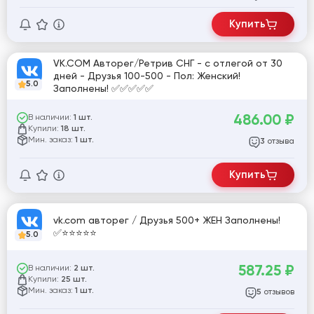
Купить
VK.COM Авторег/Ретрив СНГ - с отлегой от 30
дней - Друзья 100-500 - Пол: Женский!
5.0
Заполнены! ✅✅✅✅✅
486.00
₽
В наличии:
1 шт.
Купили:
18 шт.
Мин. заказ:
1 шт.
отзыва
3
Купить
vk.com авторег / Друзья 500+ ЖЕН Заполнены!
✅⭐️⭐️⭐️⭐️⭐️
5.0
587.25
₽
В наличии:
2 шт.
Купили:
25 шт.
Мин. заказ:
1 шт.
отзывов
5