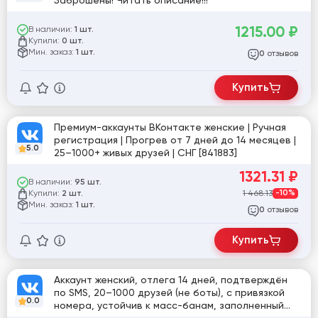
Заброшены! Читать описание!!!
1215.00
₽
В наличии:
1 шт.
Купили:
0 шт.
Мин. заказ:
1 шт.
отзывов
0
Купить
Премиум-аккаунты ВКонтакте женские | Ручная
регистрация | Прогрев от 7 дней до 14 месяцев |
5.0
25–1000+ живых друзей | СНГ [841883]
1321.31
₽
В наличии:
95 шт.
Купили:
1 468.13
-10%
2 шт.
Мин. заказ:
1 шт.
отзывов
0
Купить
Аккаунт женский, отлега 14 дней, подтверждён
по SMS, 20–1000 друзей (не боты), с привязкой
0.0
номера, устойчив к масс-банам, заполненный