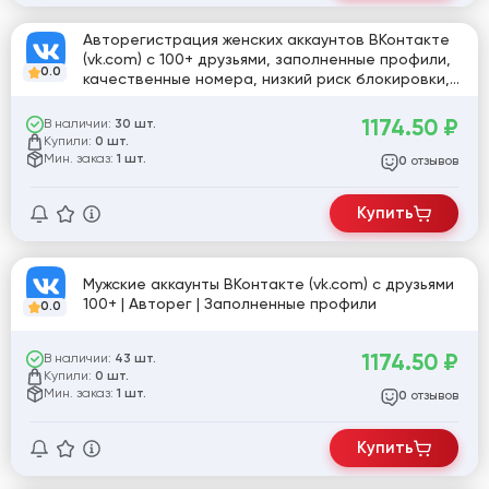
Авторегистрация женских аккаунтов ВКонтакте
(vk.com) с 100+ друзьями, заполненные профили,
0.0
качественные номера, низкий риск блокировки,
формат Log:pass:id [805077]
1174.50
₽
В наличии:
30 шт.
Купили:
0 шт.
Мин. заказ:
1 шт.
отзывов
0
Купить
Мужские аккаунты ВКонтакте (vk.com) с друзьями
100+ | Авторег | Заполненные профили
0.0
1174.50
₽
В наличии:
43 шт.
Купили:
0 шт.
Мин. заказ:
1 шт.
отзывов
0
Купить