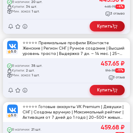
В наличии:
20 шт.
Купили:
465.75
-4%
34 шт.
Мин. заказ:
1 шт.
отзыва
3
Купить
⭐️⭐️⭐️⭐️⭐️ Премиальные профили ВКонтакте
Женские | Регион СНГ | Ручное создание | Высший
5.0
уровень траста | Выдержка 7 дн. – 14 мес. | 25–
300+ живых друзей⭐️⭐️⭐️⭐️⭐️ [824865]
457.65
₽
В наличии:
38 шт.
Купили:
516.38
-11%
2 шт.
Мин. заказ:
1 шт.
отзыв
1
Купить
⭐️⭐️⭐️⭐️⭐️ Готовые аккаунты VK Premium | Девушки |
СНГ | Созданы вручную | Максимальный рейтинг |
5.0
Активация от 7 дней до 1 года | 20–500+ живых
друзей⭐️⭐️⭐️⭐️⭐️ [824859]
459.68
₽
В наличии:
21 шт.