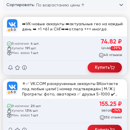
Сортировать:
➡️VK-новые аккаунты ➡️актуальные гео на каждый
день ➡️ +1 +61 и СНГ➡️➡️отлега +++ иногда
5.0
74.82
₽
В наличии:
4 шт.
Купили:
121.88
-39%
191 шт.
Мин. заказ:
1 шт.
отзывов
40
Купить
⚜️✅ VK.COM раскрученные аккаунты ВКонтакте
под любые цели! | номер подтверждён | М/Ж |
5.0
Прогреты: фото, аватарка ✅ друзья 5-1000 ✔️
Готовы к работе! ⚜️
155.25
₽
В наличии:
20 шт.
Купили:
587.25
-74%
1314 шт.
Мин. заказ:
1 шт.
отзыва
132
Купить