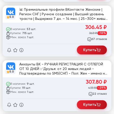
📊 Премиальные профили ВКонтакте Женские |
Регион СНГ | Ручное создание | Высший уровень
5.0
траста | Выдержка 7 дн. – 14 мес. | 25–300+ живых
друзей
306.45
₽
В наличии:
53 шт.
Купили:
363.95
-16%
715 шт.
Мин. заказ:
1 шт.
отзывов
67
Купить
Аккаунты ВК - РУЧНАЯ РЕГИСТРАЦИЯ С ОТЛЕГОЙ
ОТ 10 ДНЕЙ ✅Друзья: от 20 живых людей -
5.0
Подтверждены по SMS(СНГ) - Пол: Жен - имена на
RU языке ✅ - Фото 1-10 - Красивые авы
307.80
₽
В наличии:
9 шт.
Купили:
433.55
-29%
111 шт.
Мин. заказ:
1 шт.
отзыва
22
Купить