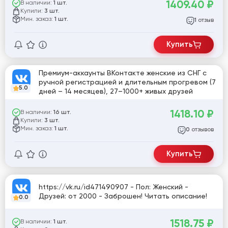
1409.40
₽
В наличии:
1 шт.
Купили:
3 шт.
Мин. заказ:
1 шт.
отзыв
1
Купить
Премиум-аккаунты ВКонтакте женские из СНГ с
ручной регистрацией и длительным прогревом (7
5.0
дней – 14 месяцев), 27–1000+ живых друзей
1418.10
₽
В наличии:
16 шт.
Купили:
3 шт.
Мин. заказ:
1 шт.
отзывов
0
Купить
https://vk.ru/id471490907 - Пол: Женский -
Друзей: от 2000 - Заброшен! Читать описание!
0.0
1518.75
₽
В наличии:
1 шт.