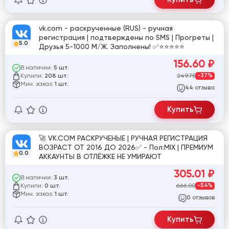
vk.com - раскрученные (RUS) - ручная
регистрация | подтверждены по SMS | Прогреты |
5.0
Друзья 5-1000 М/Ж. Заполнены! ✅⭐️⭐️⭐️⭐️⭐️
156.60
₽
В наличии:
5 шт.
Купили:
249.75
-37%
208 шт.
Мин. заказ:
1 шт.
отзыва
44
Купить
🚀 VK.COM РАСКРУЧЕНЫЕ | РУЧНАЯ РЕГИСТРАЦИЯ
ВОЗРАСТ ОТ 2016 ДО 2026✅ - Пол:MIX | ПРЕМИУМ
0.0
АККАУНТЫ В ОТЛЁЖКЕ НЕ УМИРАЮТ
305.01
₽
В наличии:
3 шт.
Купили:
666.00
-54%
0 шт.
Мин. заказ:
1 шт.
отзывов
0
Купить