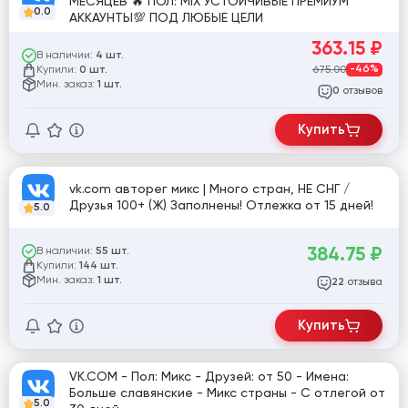
МЕСЯЦЕВ 🔥 ПОЛ: MIX УСТОЙЧИВЫЕ ПРЕМИУМ
0.0
АККАУНТЫ💯 ПОД ЛЮБЫЕ ЦЕЛИ
363.15
₽
В наличии:
4 шт.
Купили:
675.00
-46%
0 шт.
Мин. заказ:
1 шт.
отзывов
0
Купить
vk.com авторег микс | Много стран, НЕ СНГ /
Друзья 100+ (Ж) Заполнены! Отлежка от 15 дней!
5.0
384.75
₽
В наличии:
55 шт.
Купили:
144 шт.
Мин. заказ:
1 шт.
отзыва
22
Купить
VK.COM - Пол: Микс - Друзей: от 50 - Имена:
Больше славянские - Микс страны - С отлегой от
5.0