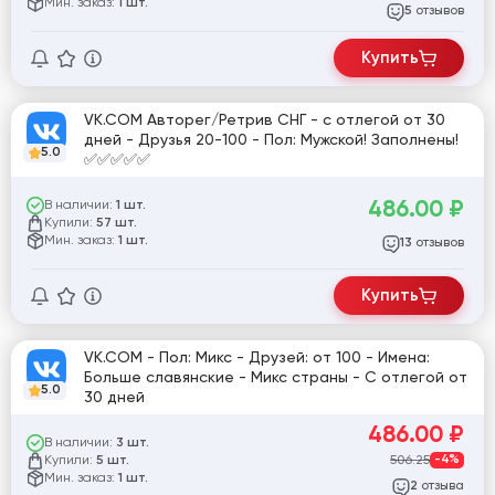
Мин. заказ:
1 шт.
отзывов
5
Купить
VK.COM Авторег/Ретрив СНГ - с отлегой от 30
дней - Друзья 20-100 - Пол: Мужской! Заполнены!
5.0
✅✅✅✅✅
486.00
₽
В наличии:
1 шт.
Купили:
57 шт.
Мин. заказ:
1 шт.
отзывов
13
Купить
VK.COM - Пол: Микс - Друзей: от 100 - Имена:
Больше славянские - Микс страны - С отлегой от
5.0
30 дней
486.00
₽
В наличии:
3 шт.
Купили:
506.25
-4%
5 шт.
Мин. заказ:
1 шт.
отзыва
2