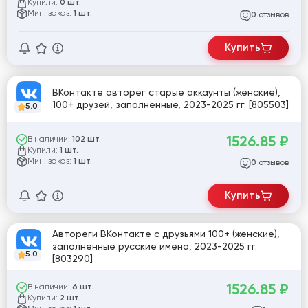
Купили:
0 шт.
Мин. заказ:
1 шт.
отзывов
0
Купить
ВКонтакте авторег старые аккаунты (женские),
100+ друзей, заполненные, 2023-2025 гг. [805503]
5.0
1526.85
₽
В наличии:
102 шт.
Купили:
1 шт.
Мин. заказ:
1 шт.
отзывов
0
Купить
Автореги ВКонтакте с друзьями 100+ (женские),
заполненные русские имена, 2023-2025 гг.
5.0
[803290]
1526.85
₽
В наличии:
6 шт.
Купили:
2 шт.