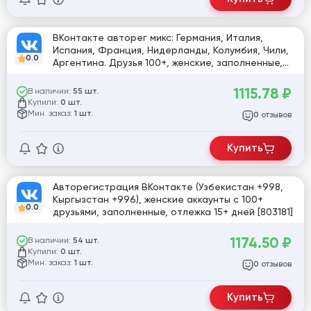
ВКонтакте авторег микс: Германия, Италия,
Испания, Франция, Нидерланды, Колумбия, Чили,
0.0
Аргентина. Друзья 100+, женские, заполненные,
отлежка 15+ дней [805316]
1115.78
₽
В наличии:
55 шт.
Купили:
0 шт.
Мин. заказ:
1 шт.
отзывов
0
Купить
Авторегистрация ВКонтакте (Узбекистан +998,
Кыргызстан +996), женские аккаунты с 100+
0.0
друзьями, заполненные, отлежка 15+ дней [803181]
1174.50
₽
В наличии:
54 шт.
Купили:
0 шт.
Мин. заказ:
1 шт.
отзывов
0
Купить