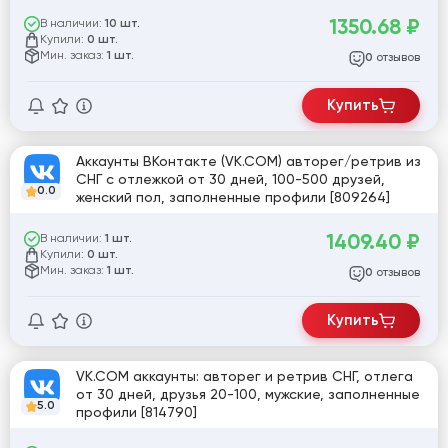
профиль с фото и постами, выдача логин:пароль
1350.68
₽
В наличии:
10 шт.
Купили:
0 шт.
Мин. заказ:
1 шт.
отзывов
0
Купить
Аккаунты ВКонтакте (VK.COM) авторег/ретрив из
СНГ с отлежкой от 30 дней, 100-500 друзей,
0.0
женский пол, заполненные профили [809264]
1409.40
₽
В наличии:
1 шт.
Купили:
0 шт.
Мин. заказ:
1 шт.
отзывов
0
Купить
VK.COM аккаунты: авторег и ретрив СНГ, отлега
от 30 дней, друзья 20-100, мужские, заполненные
5.0
профили [814790]