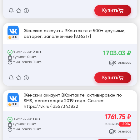
Купить
Женские аккаунты ВКонтакте с 500+ друзьями,
авторег, заполненные [836217]
0.0
1703.03
₽
В наличии:
2 шт.
Купили:
0 шт.
Мин. заказ:
1 шт.
отзывов
0
Купить
Женский аккаунт ВКонтакте, активирован по
SMS, регистрация 2019 года. Ссылка:
0.0
https://vk.ru/id557343822
1761.75
₽
В наличии:
1 шт.
Купили:
2 202.19
-20%
0 шт.
Мин. заказ:
1 шт.
отзывов
0