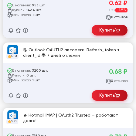
0.62
₽
В наличии:
953 шт.
Купили:
1.22
-49%
1464 шт.
Мин. заказ:
1 шт.
отзывов
11
Купить
📃 Outlook OAUTH2 автореги. Refresh_token +
client_id 🌟 7 дней отлёжки
0.0
0.68
₽
В наличии:
3200 шт.
Купили:
0 шт.
Мин. заказ:
1 шт.
отзывов
0
Купить
🔥 Hotmail IMAP | OAuth2 Trusted — работают
долго!
5.0
В наличии: