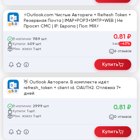
⚡️Outlook.com Чистые Автореги + Refresh Token +
Резервная Почта | IMAP+POP3+SMTP+WEB | Не
5.0
Просят СМС | IP: Европа | Пол: MIX⚡️
0.81
₽
В наличии:
1189 шт.
Купили:
1.43
-43%
409 шт.
Мин. заказ:
1 шт.
отзывов
6
Купить
👋 Outlook Автореги. В комплекте идёт
refresh_token + client id. OAUTH2. Отлёжка 7+
5.0
дней
0.81
₽
В наличии:
2999 шт.
Купили:
1 шт.
Мин. заказ:
1 шт.
отзывов
0
Купить