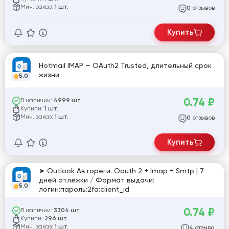
Мин. заказ:
1 шт.
отзывов
0
Купить
Hotmail IMAP — OAuth2 Trusted, длительный срок
жизни
5.0
0.74
₽
В наличии:
4999 шт.
Купили:
1 шт.
Мин. заказ:
1 шт.
отзывов
0
Купить
➤ Outlook Автореги. Oauth 2 + Imap + Smtp | 7
дней отлёжки / Формат выдачи:
5.0
логин:пароль:2fa:client_id
0.74
₽
В наличии:
3304 шт.
Купили:
296 шт.
Мин. заказ:
1 шт.
отзыва
4