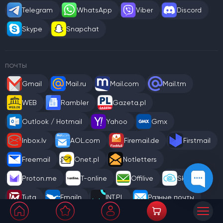
Telegram
WhatsApp
Viber
Discord
Skype
Snapchat
ПОЧТЫ
Gmail
Mail.ru
Mail.com
Mail.tm
WEB
Rambler
Gazeta.pl
Outlook / Hotmail
Yahoo
Gmx
Inbox.lv
AOL.com
Firemail.de
Firstmail
Freemail
Onet.pl
Notletters
Proton.me
T-online
Offilive
Skymail
Tuta
Emailn
INT.PL
Разные почты