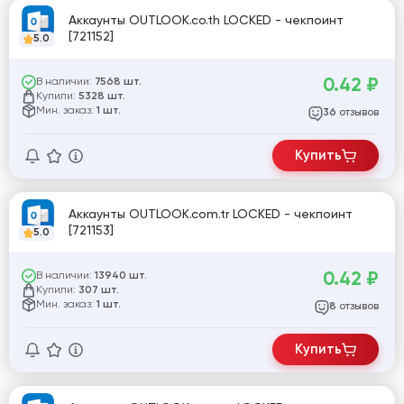
Аккаунты OUTLOOK.co.th LOCKED - чекпоинт
[721152]
5.0
0.42
₽
В наличии:
7568 шт.
Купили:
5328 шт.
Мин. заказ:
1 шт.
отзывов
36
Купить
Аккаунты OUTLOOK.com.tr LOCKED - чекпоинт
[721153]
5.0
0.42
₽
В наличии:
13940 шт.
Купили:
307 шт.
Мин. заказ:
1 шт.
отзывов
8
Купить