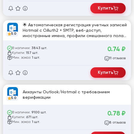
Купить
🌟 Автоматическая регистрация учетных записей
Hotmail с OAuth2 + SMTP, веб-доступ,
5.0
иностранные имена, профили смешанного пола
и без необходимости подтверждения по SMS!
0.74
₽
В наличии:
3843 шт.
Купили:
157 шт.
Мин. заказ:
1 шт.
отзывов
11
Купить
Аккаунты Outlook/Hotmail с требованием
верификации
5.0
0.78
₽
В наличии:
9100 шт.
Купили:
671 шт.
Мин. заказ:
1 шт.
отзывов
8