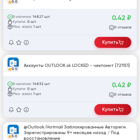
0.0
0.42
₽
В наличии:
14827 шт.
Купили:
0 шт.
Мин. заказ:
1 шт.
отзывов
0
Купить
Аккаунты OUTLOOK.sk LOCKED - чекпоинт [721151]
0.0
0.42
₽
В наличии:
14832 шт.
Купили:
0 шт.
Мин. заказ:
1 шт.
отзывов
0
Купить
@Outlook/Hotmail Заблокированные Автореги.
Зарегистрированы 9+ месяцев назад / Под
5.0
восстановление