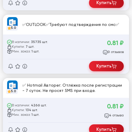
Купить
✅OUTLOOK✅Требуют подтверждения по смс✅
5.0
0.81
₽
В наличии:
35735 шт.
Купили:
7 шт.
Мин. заказ:
1 шт.
отзывов
0
Купить
✅ Hotmail Авторег. Отлёжка после регистрации
- 7 суток. Не просят SMS при входе.
5.0
0.81
₽
В наличии:
4266 шт.
Купили:
134 шт.
Мин. заказ:
1 шт.
отзыва
4
Купить