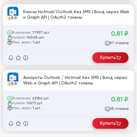
Ключи Hotmail/Outlook без SMS | Вход через Web
и Graph API | OAuth2 токены
5.0
0.81
₽
В наличии:
77937 шт.
Купили:
16068 шт.
Мин. заказ:
1 шт.
отзывов
57
Купить
Аккаунты Outlook / Hotmail без SMS | Вход через
Web и Graph API | OAuth2 токены
5.0
0.81
₽
В наличии:
22184 шт.
Купили:
17673 шт.
Мин. заказ:
1 шт.
отзывов
25
Купить