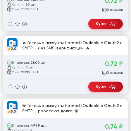
0.72
₽
3180 шт.
Купили:
20 шт.
Мин. заказ:
1 шт.
отзывов
0
Купить
🔥 Готовые аккаунты Hotmail (Outlook) с OAuth2 и
SMTP — без SMS-верификации! 🔥
0.0
0.72
₽
В наличии:
2800 шт.
Купили:
0 шт.
Мин. заказ:
1 шт.
отзывов
0
Купить
💎 Готовые аккаунты Hotmail (Outlook) с OAuth2 и
SMTP — работают долго! 💎
5.0
0.74
₽
В наличии:
4999 шт.
Купили:
1 шт.