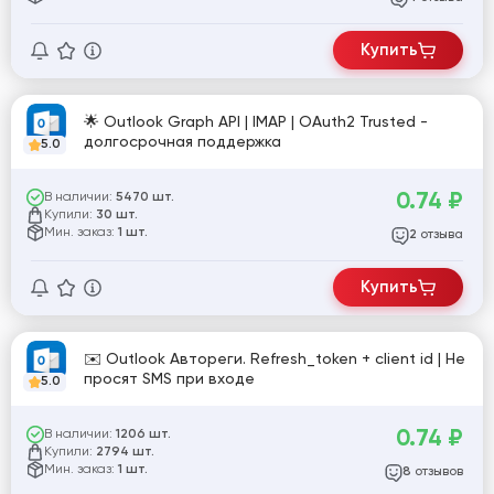
Купить
🌟 Outlook Graph API | IMAP | OAuth2 Trusted -
долгосрочная поддержка
5.0
0.74
₽
В наличии:
5470 шт.
Купили:
30 шт.
Мин. заказ:
1 шт.
отзыва
2
Купить
✉️ Outlook Автореги. Refresh_token + client id | Не
просят SMS при входе
5.0
0.74
₽
В наличии:
1206 шт.
Купили:
2794 шт.
Мин. заказ:
1 шт.
отзывов
8