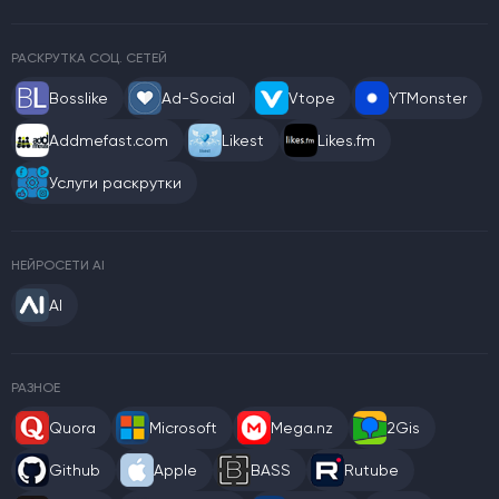
РАСКРУТКА СОЦ. СЕТЕЙ
Bosslike
Ad-Social
Vtope
YTMonster
Addmefast.com
Likest
Likes.fm
Услуги раскрутки
НЕЙРОСЕТИ AI
AI
РАЗНОЕ
Quora
Microsoft
Mega.nz
2Gis
Github
Apple
BASS
Rutube