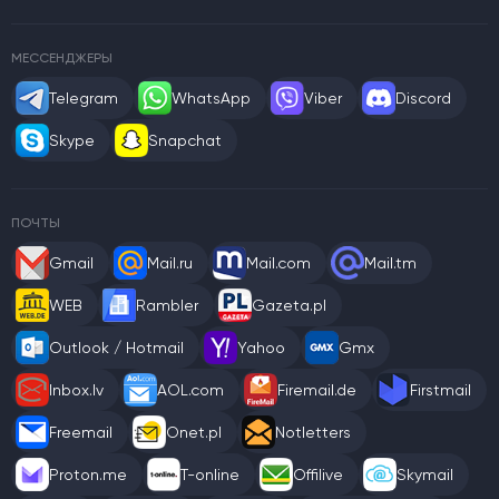
МЕССЕНДЖЕРЫ
Telegram
WhatsApp
Viber
Discord
Skype
Snapchat
ПОЧТЫ
Gmail
Mail.ru
Mail.com
Mail.tm
WEB
Rambler
Gazeta.pl
Outlook / Hotmail
Yahoo
Gmx
Inbox.lv
AOL.com
Firemail.de
Firstmail
Freemail
Onet.pl
Notletters
Proton.me
T-online
Offilive
Skymail