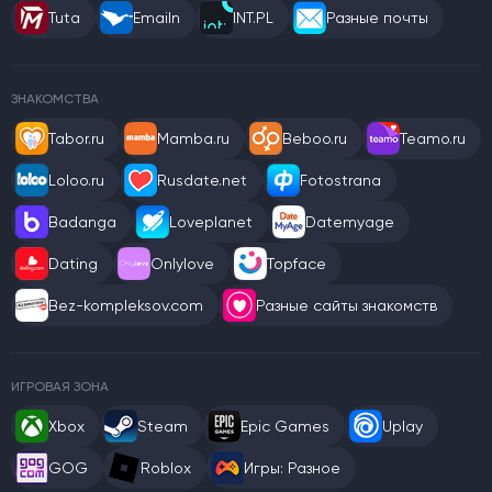
Tuta
Emailn
INT.PL
Разные почты
ЗНАКОМСТВА
Tabor.ru
Mamba.ru
Beboo.ru
Teamo.ru
Loloo.ru
Rusdate.net
Fotostrana
Badanga
Loveplanet
Datemyage
Dating
Onlylove
Topface
Bez-kompleksov.com
Разные сайты знакомств
ИГРОВАЯ ЗОНА
Xbox
Steam
Epic Games
Uplay
GOG
Roblox
Игры: Разное