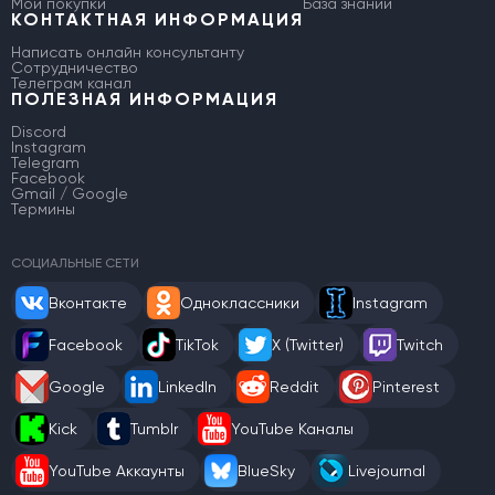
Мои покупки
База знаний
КОНТАКТНАЯ ИНФОРМАЦИЯ
Написать онлайн консультанту
Сотрудничество
Телеграм канал
ПОЛЕЗНАЯ ИНФОРМАЦИЯ
Discord
Instagram
Telegram
Facebook
Gmail / Google
Термины
СОЦИАЛЬНЫЕ СЕТИ
Вконтакте
Одноклассники
Instagram
Facebook
TikTok
X (Twitter)
Twitch
Google
LinkedIn
Reddit
Pinterest
Kick
Tumblr
YouTube Каналы
YouTube Аккаунты
BlueSky
Livejournal