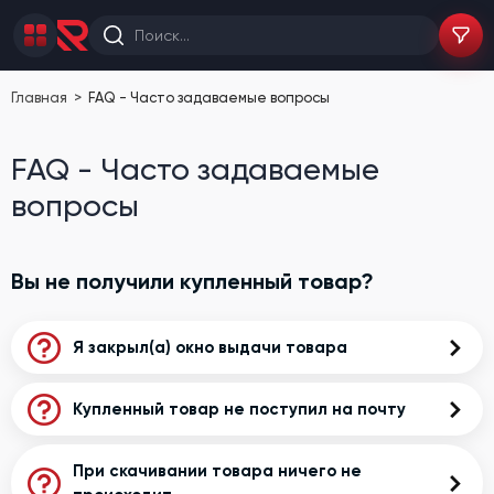
Главная
FAQ - Часто задаваемые вопросы
FAQ - Часто задаваемые
вопросы
Вы не получили купленный товар?
Я закрыл(а) окно выдачи товара
В разделе "
Мои покупки
", Вы можете ввести вашу почту и
Купленный товар не поступил на почту
нажать "Найти", Вам на почту поступить ссылка с вашими
покупками (обязательно проверяйте папку спам). Если
В некоторых случаях ссылка попадает в папку "Спам" на
При скачивании товара ничего не
получить товар так и не удалось, напишите по контактам
почте, будьте внимательны, проверяйте эту папку тоже.