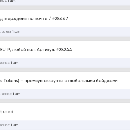
аказ:
1 шт.
ы Twitch с активным токеном / Подтверждены по почте / #28447
. заказ:
1 шт.
EU IP, любой пол. Артикул: #28244
 заказ:
1 шт.
es Tokens) — премиум аккаунты с глобальными бейджами
. заказ:
1 шт.
ot used
 заказ:
1 шт.