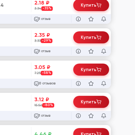
2.18
₽
44
Купить
3.34
-35%
отзыв
1
2.35
₽
Купить
3.33
-29%
отзыв
1
3.05
₽
Купить
7.25
-58%
отзывов
0
3.12
₽
Купить
15.56
-80%
отзыв
1
4.46
₽
Купить