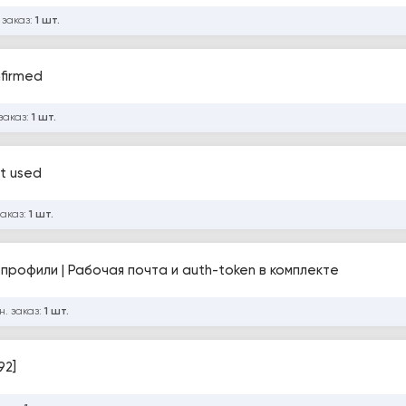
 заказ:
1 шт.
nfirmed
заказ:
1 шт.
ot used
заказ:
1 шт.
 профили | Рабочая почта и auth-token в комплекте
н. заказ:
1 шт.
92]