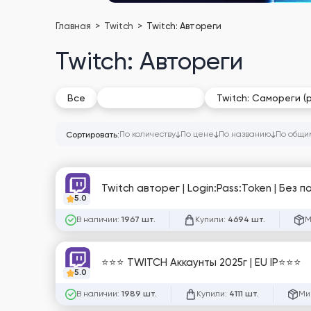
Главная
Twitch
Twitch: Автореги
Twitch: Автореги
Twitch: Автореги
Все
Twitch: Самореги (
По количеству
По цене
По названию
По общи
Сортировать:
Twitch авторег | Login:Pass:Token | Без п
5.0
В наличии:
Купили:
М
1967 шт.
4694 шт.
⭐⭐⭐ TWITCH Аккаунты 2025г | EU IP⭐⭐⭐
5.0
В наличии:
Купили:
Ми
1989 шт.
4111 шт.