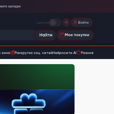
Войти
Светлая
Найти
Мои покупки
 зона
Раскрутка соц. сетей
Нейросети AI
Разное