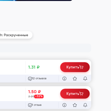
ch: Раскрученные
1.31
₽
Купить
отзывов
12
1.50
₽
Купить
2.20
-32%
отзыв
1