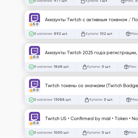
В наличии:
Купили:
Мин. з
977 шт.
1 шт.
Аккаунт
5.0
В наличии:
Купили:
Мин
892 шт.
102 шт.
Аккаунты Twitch 2025 года регистрации, 
0.0
В наличии:
Купили:
Мин.
1868 шт.
0 шт.
Twitch токены со значками (Twitch Badg
0.0
В наличии:
Купили:
Мин
13088 шт.
0 шт.
Twitch US • Confirmed by mail • Token • N
0.0
В наличии:
Купили:
Мин.
1000 шт.
0 шт.