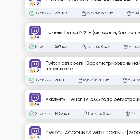
5.0
В наличии:
Купили:
Мин.
225 шт.
193 шт.
Токены Twitch MIX IP (автореги, без поч
0.0
В наличии:
Купили:
Мин. з
267 шт.
0 шт.
Twitch автореги | Зарегистрированы на 
в комплекте
5.0
В наличии:
Купили:
Мин. з
21 шт.
70 шт.
Аккаунты Twitch.tv 2025 года регистрации
0.0
В наличии:
Купили:
Мин. 
1026 шт.
0 шт.
TWITCH ACCOUNTS WITH TOKEN ✅ [7500
5.0