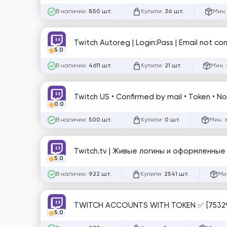
В наличии:
Купили:
Мин.
850 шт.
36 шт.
Twitch Autoreg | Login:Pass | Email not co
5.0
В наличии:
Купили:
Мин. 
4611 шт.
21 шт.
Twitch US • Confirmed by mail • Token • N
0.0
В наличии:
Купили:
Мин. 
500 шт.
0 шт.
Twitch.tv | Живые логины и оформленные
5.0
В наличии:
Купили:
Ми
922 шт.
2541 шт.
TWITCH ACCOUNTS WITH TOKEN ✅ [7532
5.0