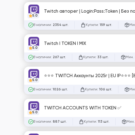
Twitch авторег | Login:Pass:Token | Без п
5.0
В наличии:
Купили:
Мин
2354 шт.
159 шт.
Twitch I TOKEN I MIX
5.0
В наличии:
Купили:
Мин. 
267 шт.
33 шт.
⭐⭐⭐ TWITCH Аккаунты 2025г | EU IP⭐⭐⭐ [
5.0
В наличии:
Купили:
Мин
1026 шт.
106 шт.
TWITCH ACCOUNTS WITH TOKEN ✅
5.0
В наличии:
Купили:
Мин.
887 шт.
113 шт.