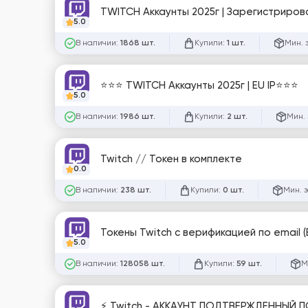
TWITCH Аккаунты 2025г | Зарегистрирован
5.0
В наличии:
Купили:
Мин. 
1868 шт.
1 шт.
⭐⭐⭐ TWITCH Аккаунты 2025г | EU IP⭐⭐⭐
5.0
В наличии:
Купили:
Мин. 
1986 шт.
2 шт.
Twitch // Токен в комплекте
0.0
В наличии:
Купили:
Мин. 
238 шт.
0 шт.
Токены Twitch с верификацией по email (E
5.0
В наличии:
Купили:
М
128058 шт.
59 шт.
⚡ Twitch - АККАУНТ ПОДТВЕРЖДЕННЫЙ ПО