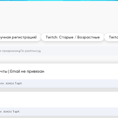
ручная регистрация)
Twitch: Старые / Возрастные
Twit
м продажам
По рейтингу
очты | Email не привязан
ин. заказ:
1 шт.
н. заказ:
1 шт.