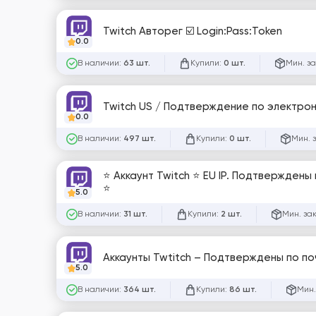
Twitch Авторег ☑️ Login:Pass:Token
0.0
В наличии:
Купили:
Мин. за
63 шт.
0 шт.
0.0
В наличии:
Купили:
Мин. 
497 шт.
0 шт.
⭐ Аккаунт Twitch ⭐ EU IP. Подтверждены 
⭐
5.0
В наличии:
Купили:
Мин. за
31 шт.
2 шт.
Аккаунты Twtitch – Подтверждены по по
5.0
В наличии:
Купили:
Мин.
364 шт.
86 шт.