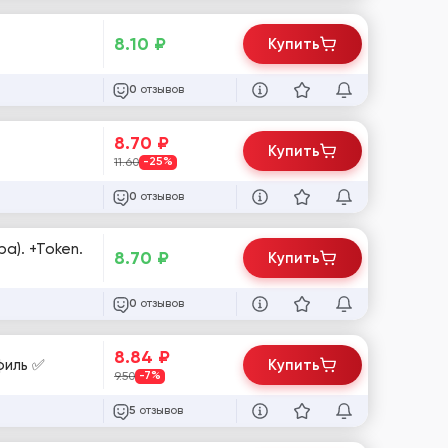
8.10
₽
Купить
отзывов
0
8.70
₽
Купить
11.60
-25%
отзывов
0
а). +Token.
8.70
₽
Купить
отзывов
0
8.84
₽
филь ✅
Купить
9.50
-7%
отзывов
5