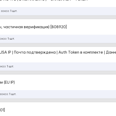
 заказ:
1 шт.
ты, частичная верификация) [808920]
аказ:
1 шт.
USA IP | Почта подтверждена | Auth Token в комплекте | Дан
аказ:
1 шт.
 (EU IP)
заказ:
1 шт.
01]