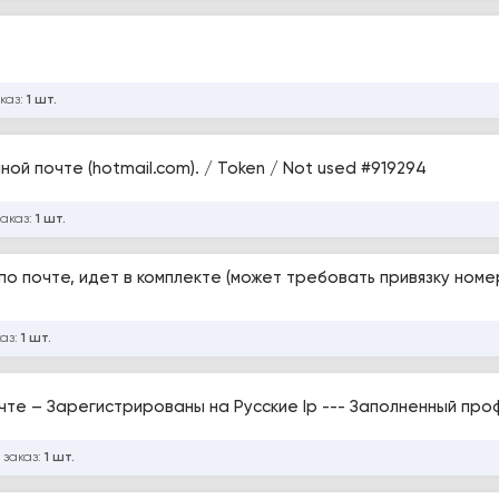
каз:
1 шт.
Twitch US / Подтверждение по электронной почте (hotmail.com). / Token / Not used #919294
заказ:
1 шт.
по почте, идет в комплекте (может требовать привязку номер
каз:
1 шт.
чте – Зарегистрированы на Русские Ip --- Заполненный про
 заказ:
1 шт.