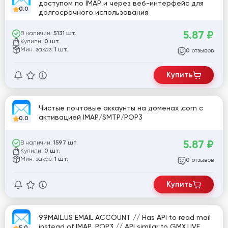
доступом по IMAP и через веб-интерфейс для
0.0
долгосрочного использования
5.87
₽
В наличии:
5131 шт.
Купили:
0 шт.
Мин. заказ:
1 шт.
отзывов
0
Купить
Чистые почтовые аккаунты на доменах .com с
активацией IMAP/SMTP/POP3
0.0
5.87
₽
В наличии:
1597 шт.
Купили:
0 шт.
Мин. заказ:
1 шт.
отзывов
0
Купить
99MAIL.US EMAIL ACCOUNT // Has API to read mail
instead of IMAP, POP3 // API similar to GMX.LIVE
5.0