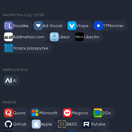
РАСКРУТКА СОЦ. СЕТЕЙ
Bosslike
Ad-Social
Vtope
YTMonster
Addmefast.com
Likest
Likes.fm
Услуги раскрутки
НЕЙРОСЕТИ AI
AI
РАЗНОЕ
Quora
Microsoft
Mega.nz
2Gis
Github
Apple
BASS
Rutube