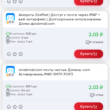
Купить
Аккаунты ZickMail | Доступ к почте через IMAP +
веб-интерфейс | Долгосрочное использование.
0.0
Домен @zickmail.com
2.03
₽
В наличии:
5131 шт.
Купили:
0 шт.
Мин. заказ:
1 шт.
отзывов
0
Купить
smakmail.com почты чистые Домены .com
Активированы IMAP/SMTP/POP3
5.0
2.03
₽
В наличии:
1597 шт.
Купили:
54 шт.
Мин. заказ:
1 шт.
отзыв
1
Купить