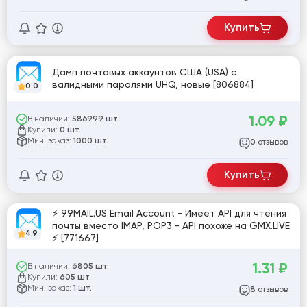
Купить
Дамп почтовых аккаунтов США (USA) с
валидными паролями UHQ, новые [806884]
0.0
1.09
₽
В наличии:
586999 шт.
Купили:
0 шт.
Мин. заказ:
1000 шт.
отзывов
0
Купить
⚡ 99MAIL.US Email Account - Имеет API для чтения
почты вместо IMAP, POP3 - API похоже на GMX.LIVE
4.9
⚡ [771667]
1.31
₽
В наличии:
6805 шт.
Купили:
605 шт.
Мин. заказ:
1 шт.
отзывов
8