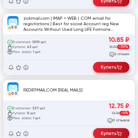
Купить
zickmail.com | IMAP + WEB | .COM email for
registrations | Best for social Account reg New
5.0
Accounts Without Used Long LIFE Formate
Mail:password IMAP host imap.zick-mail.casa IMAP
10.85
₽
port 993 (SSL/TLS) Brand New
В наличии:
1010 шт.
Купили:
15.50
-30%
43 шт.
Мин. заказ:
1 шт.
отзыва
2
Купить
REDIFFMAIL.COM [REAL MAILS]
0.0
12.75
₽
В наличии:
337 шт.
Купили:
13.30
-4%
0 шт.
Мин. заказ:
1 шт.
отзывов
0
Купить