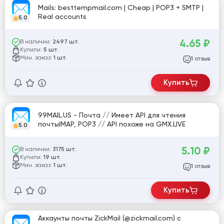
Mails: besttempmail.com | Cheap | POP3 + SMTP |
Real accounts
5.0
4.65
₽
В наличии:
2497 шт.
Купили:
5 шт.
Мин. заказ:
1 шт.
отзыв
1
Купить
99MAIL.US - Почта // Имеет API для чтения
почтыIMAP, POP3 // API похоже на GMX.LIVE
5.0
5.10
₽
В наличии:
3175 шт.
Купили:
19 шт.
Мин. заказ:
1 шт.
отзыв
1
Купить
Аккаунты почты ZickMail (@zickmail.com) с