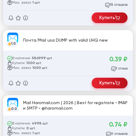
Мин. заказ:
1 шт.
отзывов
15
Купить
Почта/Mail usa DUMP with valid UHQ new
1.0
0.39
₽
В наличии:
586999 шт.
Купили:
1000 шт.
Мин. заказ:
1000 шт.
отзыв
1
Купить
Mail Haromail.com | 2026 | Best for registrate • IMAP
и SMTP • @haromail.com
0.0
0.74
₽
В наличии:
4998 шт.
Купили:
0 шт.
Мин. заказ:
1 шт.
отзывов
0