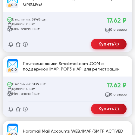
GMX.LIVE)
0.0
17.62
₽
В наличии:
5948 шт.
Купили:
0 шт.
Мин. заказ:
1 шт.
отзывов
0
Купить
Почтовые ящики Smakmail.com .COM с
поддержкой IMAP, POP3 и API для регистраций
0.0
17.62
₽
В наличии:
3139 шт.
Купили:
0 шт.
Мин. заказ:
1 шт.
отзывов
0
Купить
Haromail Mail Accounts WEB/IMAP/SMTP ACTIVED
0.0