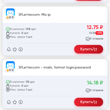
SFLetter.com. Mix ip.
0.0
12.75
₽
В наличии:
198 шт.
Купили:
13.30
-4%
0 шт.
Мин. заказ:
1 шт.
отзывов
0
Купить
SFLetter.com - mails, format login;password
0.0
14.18
₽
В наличии:
115 шт.
Купили:
0 шт.
Мин. заказ:
1 шт.
отзывов
0
Купить