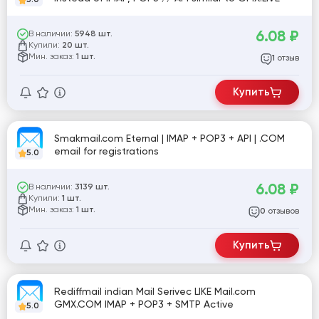
6.08
₽
В наличии:
5948 шт.
Купили:
20 шт.
Мин. заказ:
1 шт.
отзыв
1
Купить
Smakmail.com Eternal | IMAP + POP3 + API | .COM
email for registrations
5.0
6.08
₽
В наличии:
3139 шт.
Купили:
1 шт.
Мин. заказ:
1 шт.
отзывов
0
Купить
Rediffmail indian Mail Serivec LIKE Mail.com
GMX.COM IMAP + POP3 + SMTP Active
5.0