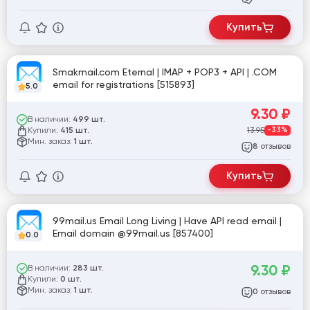
Купить
Smakmail.com Eternal | IMAP + POP3 + API | .COM
email for registrations [515893]
5.0
9.30
₽
В наличии:
499 шт.
Купили:
13.95
-33%
415 шт.
Мин. заказ:
1 шт.
отзывов
8
Купить
99mail.us Email Long Living | Have API read email |
Email domain @99mail.us [857400]
0.0
9.30
₽
В наличии:
283 шт.
Купили:
0 шт.
Мин. заказ:
1 шт.
отзывов
0