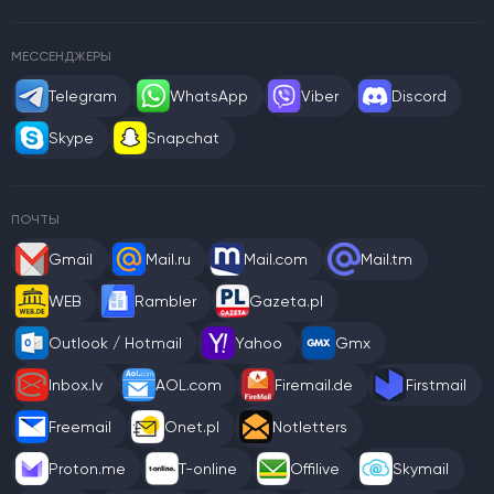
МЕССЕНДЖЕРЫ
Telegram
WhatsApp
Viber
Discord
Skype
Snapchat
ПОЧТЫ
Gmail
Mail.ru
Mail.com
Mail.tm
WEB
Rambler
Gazeta.pl
Outlook / Hotmail
Yahoo
Gmx
Inbox.lv
AOL.com
Firemail.de
Firstmail
Freemail
Onet.pl
Notletters
Proton.me
T-online
Offilive
Skymail