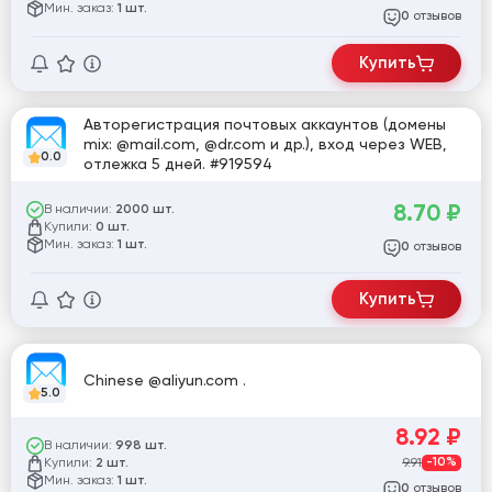
Мин. заказ:
1 шт.
отзывов
0
Купить
Авторегистрация почтовых аккаунтов (домены
mix: @mail.com, @dr.com и др.), вход через WEB,
0.0
отлежка 5 дней. #919594
8.70
₽
В наличии:
2000 шт.
Купили:
0 шт.
Мин. заказ:
1 шт.
отзывов
0
Купить
Chinese @aliyun.com .
5.0
8.92
₽
В наличии:
998 шт.
Купили:
9.91
-10%
2 шт.
Мин. заказ:
1 шт.
отзывов
0