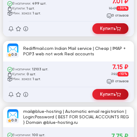
7.01
₽
В наличии:
499 шт.
Купили:
10.01
-30%
1 шт.
Мин. заказ:
1 шт.
отзывов
0
Купить
Rediffmail.com Indian Mail service | Cheap | IMAP +
POP3 web not work Real accounts
0.0
7.15
₽
В наличии:
12103 шт.
Купили:
7.92
-10%
0 шт.
Мин. заказ:
1 шт.
отзывов
0
Купить
mail@blue-hosting | Automatic email registration |
Login:Password { BEST FOR SOCIAL ACCOUNTS REG
0.0
} Domain @blue-hosting.ru
7.75
₽
В наличии:
100 шт.