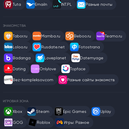
Tuta
Emailn
INT.PL
Разные почты
ЗНАКОМСТВА
Tabor.ru
Mamba.ru
Beboo.ru
Teamo.ru
Loloo.ru
Rusdate.net
Fotostrana
Badanga
Loveplanet
Datemyage
Dating
Onlylove
Topface
Bez-kompleksov.com
Разные сайты знакомств
ИГРОВАЯ ЗОНА
Xbox
Steam
Epic Games
Uplay
GOG
Roblox
Игры: Разное