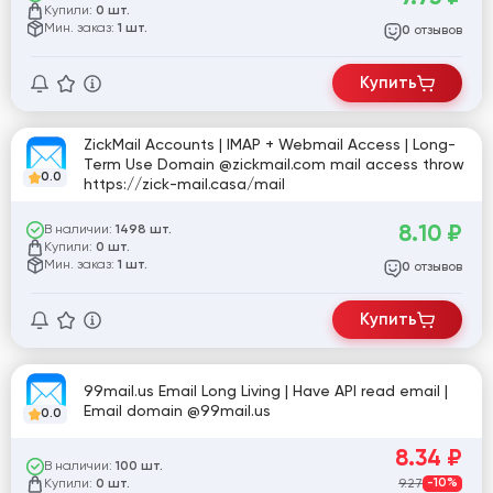
Купили:
0 шт.
Мин. заказ:
1 шт.
отзывов
0
Купить
ZickMail Accounts | IMAP + Webmail Access | Long-
Term Use Domain @zickmail.com mail access throw
0.0
https://zick-mail.casa/mail
8.10
₽
В наличии:
1498 шт.
Купили:
0 шт.
Мин. заказ:
1 шт.
отзывов
0
Купить
99mail.us Email Long Living | Have API read email |
Email domain @99mail.us
0.0
8.34
₽
В наличии:
100 шт.
Купили:
9.27
-10%
0 шт.