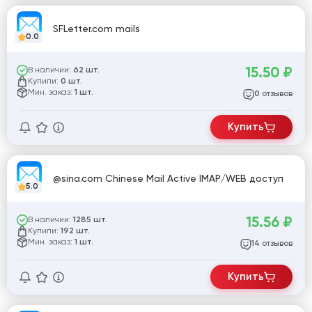
SFLetter.com mails
0.0
15.50
₽
В наличии:
62 шт.
Купили:
0 шт.
Мин. заказ:
1 шт.
отзывов
0
Купить
@sina.com Chinese Mail Active IMAP/WEB доступ
5.0
15.56
₽
В наличии:
1285 шт.
Купили:
192 шт.
Мин. заказ:
1 шт.
отзывов
14
Купить