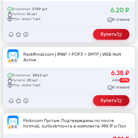
6.20
₽
В наличии:
5769 шт.
Купили:
16 шт.
Мин. заказ:
1 шт.
отзывов
0
Купить
Rediffmail.com | IMAP + POP3 + SMTP | WEB NoN
Active
5.0
6.38
₽
В наличии:
2862 шт.
Купили:
6.82
-6%
20 шт.
Мин. заказ:
1 шт.
отзывов
0
Купить
Flickr.com Пустые. Подтверждены по почте
hotmail, outlook+почта в комплекте. MIX IP и Пол
5.0