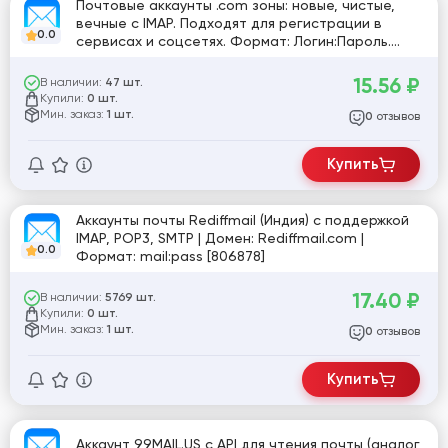
Почтовые аккаунты .com зоны: новые, чистые,
вечные с IMAP. Подходят для регистрации в
0.0
сервисах и соцсетях. Формат: Логин:Пароль.
Ссылка для входа:
https://firstmail.ltd/webmail/login
15.56
₽
В наличии:
47 шт.
Купили:
0 шт.
Мин. заказ:
1 шт.
отзывов
0
Купить
Аккаунты почты Rediffmail (Индия) с поддержкой
IMAP, POP3, SMTP | Домен: Rediffmail.com |
0.0
Формат: mail:pass [806878]
17.40
₽
В наличии:
5769 шт.
Купили:
0 шт.
Мин. заказ:
1 шт.
отзывов
0
Купить
Аккаунт 99MAIL.US с API для чтения почты (аналог