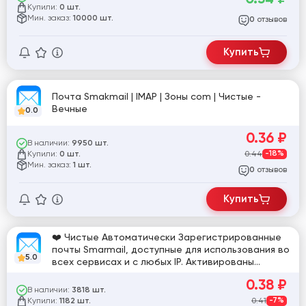
Купили:
0 шт.
Мин. заказ:
10000 шт.
отзывов
0
Купить
Почта Smakmail | IMAP | Зоны com | Чистые -
Вечные
0.0
0.36
₽
В наличии:
9950 шт.
Купили:
0.44
-18%
0 шт.
Мин. заказ:
1 шт.
отзывов
0
Купить
❤️ Чистые Автоматически Зарегистрированные
почты Smarmail, доступные для использования во
5.0
всех сервисах и с любых IP. Активированы
протоколы IMAP SMTP POP3❤️
0.38
₽
В наличии:
3818 шт.
Купили:
0.41
-7%
1182 шт.