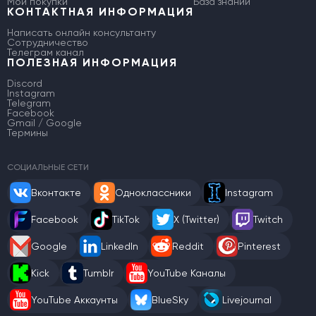
Мои покупки
База знаний
КОНТАКТНАЯ ИНФОРМАЦИЯ
Написать онлайн консультанту
Сотрудничество
Телеграм канал
ПОЛЕЗНАЯ ИНФОРМАЦИЯ
Discord
Instagram
Telegram
Facebook
Gmail / Google
Термины
СОЦИАЛЬНЫЕ СЕТИ
Вконтакте
Одноклассники
Instagram
Facebook
TikTok
X (Twitter)
Twitch
Google
LinkedIn
Reddit
Pinterest
Kick
Tumblr
YouTube Каналы
YouTube Аккаунты
BlueSky
Livejournal