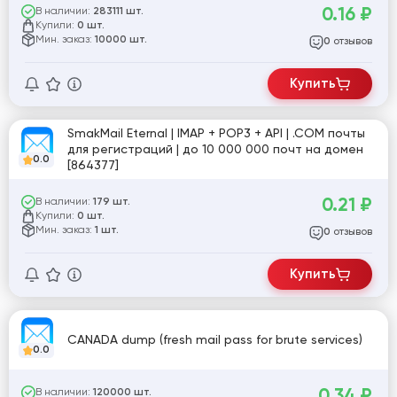
0.16
₽
В наличии:
283111 шт.
Купили:
0 шт.
Мин. заказ:
10000 шт.
отзывов
0
Купить
SmakMail Eternal | IMAP + POP3 + API | .COM почты
для регистраций | до 10 000 000 почт на домен
0.0
[864377]
0.21
₽
В наличии:
179 шт.
Купили:
0 шт.
Мин. заказ:
1 шт.
отзывов
0
Купить
CANADA dump (fresh mail pass for brute services)
0.0
0.34
₽
В наличии:
120000 шт.