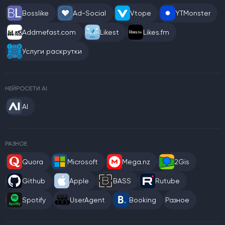
Bosslike
Ad-Social
Vtope
YTMonster
Addmefast.com
Likest
Likes.fm
Услуги раскрутки
НЕЙРОСЕТИ AI
AI
РАЗНОЕ
Quora
Microsoft
Mega.nz
2Gis
Github
Apple
BASS
Rutube
Spotify
UserAgent
Booking
Разное