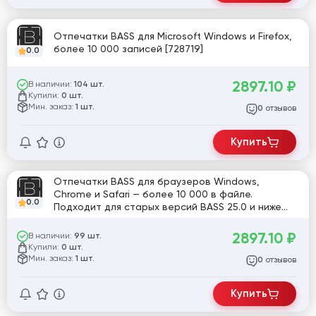
Отпечатки BASS для Microsoft Windows и Firefox,
более 10 000 записей [728719]
0.0
2897.10
₽
В наличии:
104 шт.
Купили:
0 шт.
Мин. заказ:
1 шт.
отзывов
0
Купить
Отпечатки BASS для браузеров Windows,
Chrome и Safari — более 10 000 в файле.
0.0
Подходит для старых версий BASS 25.0 и ниже
[728720]
2897.10
₽
В наличии:
99 шт.
Купили:
0 шт.
Мин. заказ:
1 шт.
отзывов
0
Купить