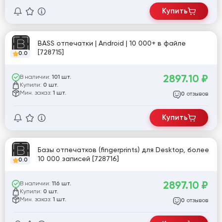
Купить
BASS отпечатки | Android | 10 000+ в файле
[728715]
0.0
2897.10
₽
В наличии:
101 шт.
Купили:
0 шт.
Мин. заказ:
1 шт.
отзывов
0
Купить
Базы отпечатков (fingerprints) для Desktop, более
10 000 записей [728716]
0.0
2897.10
₽
В наличии:
116 шт.
Купили:
0 шт.
Мин. заказ:
1 шт.
отзывов
0