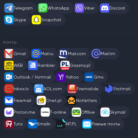
Telegram
WhatsApp
Viber
Discord
Skype
Snapchat
ПОЧТЫ
Gmail
Mail.ru
Mail.com
Mail.tm
WEB
Rambler
Gazeta.pl
Outlook / Hotmail
Yahoo
Gmx
Inbox.lv
AOL.com
Firemail.de
Firstmail
Freemail
Onet.pl
Notletters
Proton.me
T-online
Offilive
Skymail
Tuta
Emailn
INT.PL
Разные почты