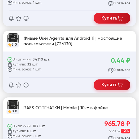
Мин. заказ:
1 шт.
отзывов
0
Купить
Живые User Agents для Android 11 | Настоящие
пользователи [726130]
5.0
0.44
₽
В наличии:
34310 шт.
Купили:
32 шт.
Мин. заказ:
1 шт.
отзывов
0
Купить
BASS ОТПЕЧАТКИ | Mobile | 10к+ в файле.
0.0
965.78
₽
В наличии:
107 шт.
Купили:
990.37
-2%
0 шт.
Мин. заказ:
1 шт.
отзывов
0