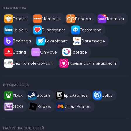
ЗНАКОМСТВА
Tabor.ru
Mamba.ru
Beboo.ru
Teamo.ru
Loloo.ru
Rusdate.net
Fotostrana
Badanga
Loveplanet
Datemyage
Dating
Onlylove
Topface
Bez-kompleksov.com
Разные сайты знакомств
ИГРОВАЯ ЗОНА
Xbox
Steam
Epic Games
Uplay
GOG
Roblox
Игры: Разное
РАСКРУТКА СОЦ. СЕТЕЙ