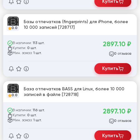
Купить
Базы отпечатков (fingerprints) для iPhone, более
10 000 записей [728717]
0.0
2897.10
₽
В наличии:
113 шт.
Купили:
0 шт.
Мин. заказ:
1 шт.
отзывов
0
Купить
База отпечатков BASS для Linux, более 10 000
записей в файле [728718]
0.0
2897.10
₽
В наличии:
116 шт.
Купили:
0 шт.
Мин. заказ:
1 шт.
отзывов
0
Купить