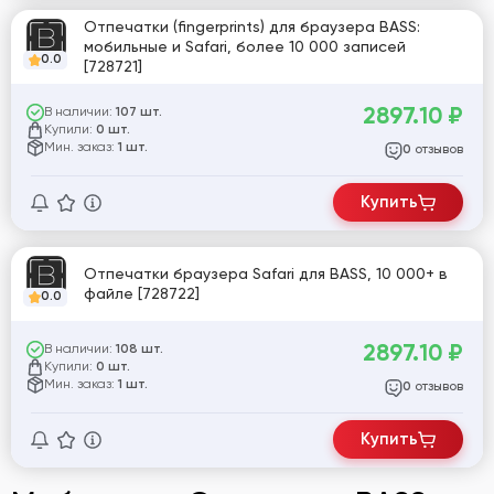
Отпечатки (fingerprints) для браузера BASS:
мобильные и Safari, более 10 000 записей
0.0
[728721]
2897.10
₽
В наличии:
107 шт.
Купили:
0 шт.
Мин. заказ:
1 шт.
отзывов
0
Купить
Отпечатки браузера Safari для BASS, 10 000+ в
файле [728722]
0.0
2897.10
₽
В наличии:
108 шт.
Купили:
0 шт.
Мин. заказ:
1 шт.
отзывов
0
Купить