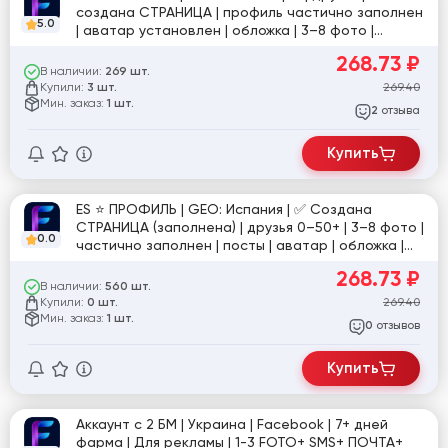
создана СТРАНИЦА | профиль частично заполнен
5.0
| аватар установлен | обложка | 3–8 фото |
регистрация по номеру | Email | ручная
268.73
₽
подготовка | фото для подтверждения в
В наличии:
269 шт.
комплекте | №tru
Купили:
269.40
3 шт.
Мин. заказ:
1 шт.
отзыва
2
Купить
ES ⭐️ ПРОФИЛЬ | GEO: Испания | ✅ Создана
СТРАНИЦА (заполнена) | друзья 0–50+ | 3–8 фото |
0.0
частично заполнен | посты | аватар | обложка |
Email | регистрация по номеру | ручная
268.73
₽
подготовка 5 дней | фото для подтверждения в
В наличии:
560 шт.
комплекте | №2
Купили:
269.40
0 шт.
Мин. заказ:
1 шт.
отзывов
0
Купить
Аккаунт с 2 БМ | Украина | Facebook | 7+ дней
фарма | Для рекламы | 1-3 FOTO+ SMS+ ПОЧТА+