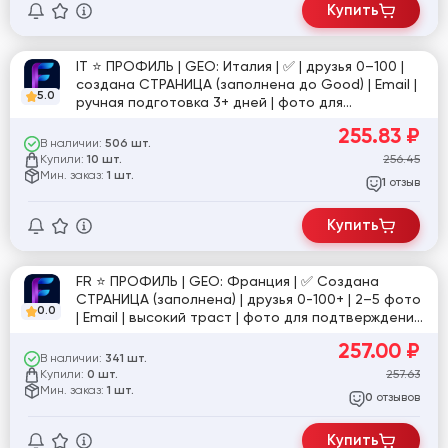
Купить
IT ⭐️ ПРОФИЛЬ | GEO: Италия | ✅ | друзья 0–100 |
создана СТРАНИЦА (заполнена до Good) | Email |
5.0
ручная подготовка 3+ дней | фото для
подтверждения в комплекте | №sup
255.83
₽
В наличии:
506 шт.
Купили:
256.45
10 шт.
Мин. заказ:
1 шт.
отзыв
1
Купить
FR ⭐️ ПРОФИЛЬ | GEO: Франция | ✅ Создана
СТРАНИЦА (заполнена) | друзья 0-100+ | 2–5 фото
0.0
| Email | высокий траст | фото для подтверждения
в комплекте | №1
257.00
₽
В наличии:
341 шт.
Купили:
257.63
0 шт.
Мин. заказ:
1 шт.
отзывов
0
Купить