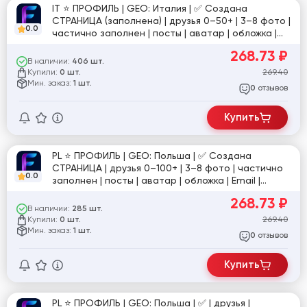
IT ⭐️ ПРОФИЛЬ | GEO: Италия | ✅ Создана
СТРАНИЦА (заполнена) | друзья 0–50+ | 3–8 фото |
0.0
частично заполнен | посты | аватар | обложка |
Email | регистрация по номеру | ручная
268.73
₽
подготовка 5 дней | фото для подтверждения в
В наличии:
406 шт.
комплекте | №2
Купили:
269.40
0 шт.
Мин. заказ:
1 шт.
отзывов
0
Купить
PL ⭐️ ПРОФИЛЬ | GEO: Польша | ✅ Создана
СТРАНИЦА | друзья 0–100+ | 3–8 фото | частично
0.0
заполнен | посты | аватар | обложка | Email |
регистрация по номеру | ручная подготовка 5
268.73
₽
дней | фото для подтверждения в комплекте | №1
В наличии:
285 шт.
Купили:
269.40
0 шт.
Мин. заказ:
1 шт.
отзывов
0
Купить
PL ⭐️ ПРОФИЛЬ | GEO: Польша | ✅ | друзья |