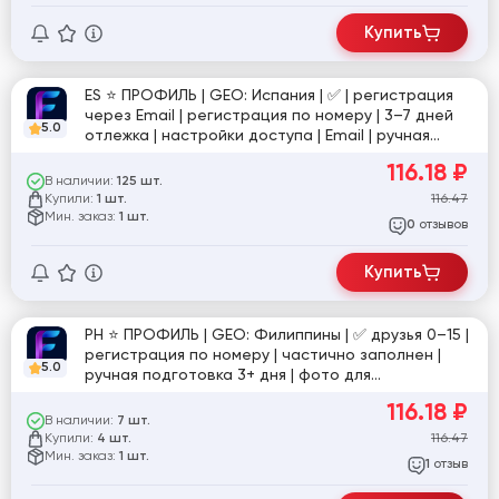
Купить
ES ⭐️ ПРОФИЛЬ | GEO: Испания | ✅ | регистрация
через Email | регистрация по номеру | 3–7 дней
5.0
отлежка | настройки доступа | Email | ручная
подготовка | фото для подтверждения в
116.18
₽
комплекте | №1
В наличии:
125 шт.
Купили:
116.47
1 шт.
Мин. заказ:
1 шт.
отзывов
0
Купить
PH ⭐️ ПРОФИЛЬ | GEO: Филиппины | ✅ друзья 0–15 |
регистрация по номеру | частично заполнен |
5.0
ручная подготовка 3+ дня | фото для
подтверждения в комплекте | №4
116.18
₽
В наличии:
7 шт.
Купили:
116.47
4 шт.
Мин. заказ:
1 шт.
отзыв
1