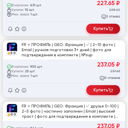
227.65
₽
для подтверждения в комплекте | №sup
В наличии:
631 шт.
Купили:
228.22
10 шт.
Мин. заказ:
1 шт.
отзыва
2
Купить
FR ⭐️ ПРОФИЛЬ | GEO: Франция | ✅ | 2–10 фото |
Email | ручная подготовка 3+ дней | фото для
5.0
подтверждения в комплекте | №sup
237.05
₽
В наличии:
930 шт.
Купили:
237.63
25 шт.
Мин. заказ:
1 шт.
отзывов
0
Купить
FR ⭐️ ПРОФИЛЬ | GEO: Франция | ✅ друзья 0–100 |
2–5 фото | частично заполнен | Email | высокий
0.0
траст | фото для подтверждения в комплекте |
№1/2
237.05
₽