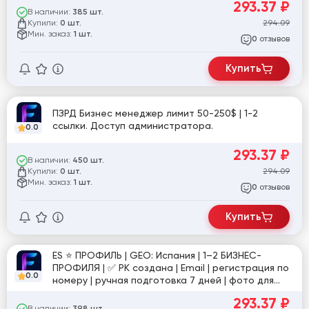
293.37
₽
В наличии:
385 шт.
Купили:
294.09
0 шт.
Мин. заказ:
1 шт.
отзывов
0
Купить
ПЗРД Бизнес менеджер лимит 50-250$ | 1-2
ссылки. Доступ администратора.
0.0
293.37
₽
В наличии:
450 шт.
Купили:
294.09
0 шт.
Мин. заказ:
1 шт.
отзывов
0
Купить
ES ⭐️ ПРОФИЛЬ | GEO: Испания | 1–2 БИЗНЕС-
ПРОФИЛЯ | ✅ РК создана | Email | регистрация по
0.0
номеру | ручная подготовка 7 дней | фото для
подтверждения в комплекте | №2 [849232]
293.37
₽
В наличии: