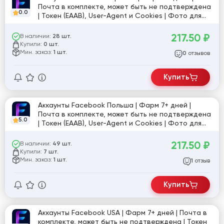
Почта в комплекте, может быть не подтверждена
0.0
| Токен (EAAB), User-Agent и Cookies | Фото для
Селфи и доки для ЗРД | Интересы, лайки, группы |
Профиль заполнен | Аватар и обложка | 0–20
217.50
₽
В наличии:
28 шт.
друзей | Вход через антидетект браузер и UA IP
Купили:
0 шт.
Мин. заказ:
1 шт.
отзывов
0
Купить
Аккаунты Facebook Польша | Фарм 7+ дней |
Почта в комплекте, может быть не подтверждена
5.0
| Токен (EAAB), User-Agent и Cookies | Фото для
Селфи и доки для ЗРД | Интересы, лайки, группы |
Профиль заполнен | Аватар и обложка | 0–20
217.50
₽
В наличии:
49 шт.
друзей | Вход через антидетект браузер и PL IP
Купили:
7 шт.
Мин. заказ:
1 шт.
отзыв
1
Купить
Аккаунты Facebook USA | Фарм 7+ дней | Почта в
комплекте, может быть не подтверждена | Токен