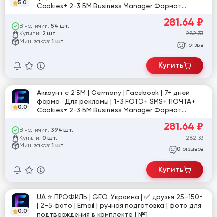
5.0
Cookies+ 2-3 БМ Business Manager Формат
Dolphin+ (Доки прохождения Селфи и ЗРД)
281.64
₽
В наличии:
54 шт.
Купили:
282.33
2 шт.
Мин. заказ:
1 шт.
отзыв
1
Купить
Аккаунт с 2 БМ | Germany | Facebook | 7+ дней
фарма | Для рекламы | 1-3 FOTO+ SMS+ ПОЧТА+
0.0
Cookies+ 2-3 БМ Business Manager Формат
Dolphin+ (Доки прохождения Селфи и ЗРД)
281.64
₽
В наличии:
394 шт.
Купили:
282.33
0 шт.
Мин. заказ:
1 шт.
отзывов
0
Купить
UA ⭐️ ПРОФИЛЬ | GEO: Украина | ✅ друзья 25–150+
| 2–5 фото | Email | ручная подготовка | фото для
0.0
подтверждения в комплекте | №1