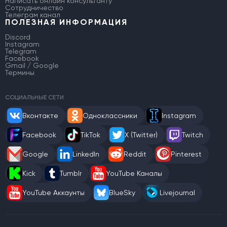
Написать онлайн консультанту
Сотрудничество
Телеграм канал
ПОЛЕЗНАЯ ИНФОРМАЦИЯ
Discord
Instagram
Telegram
Facebook
Gmail / Google
Термины
СОЦИАЛЬНЫЕ СЕТИ
Вконтакте
Одноклассники
Instagram
Facebook
TikTok
X (Twitter)
Twitch
Google
LinkedIn
Reddit
Pinterest
Kick
Tumblr
YouTube Каналы
YouTube Аккаунты
BlueSky
Livejournal