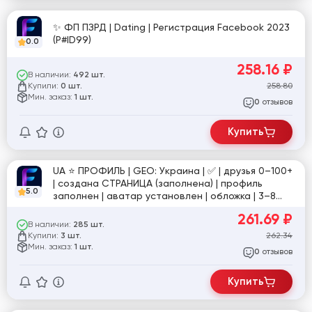
✨ ФП ПЗРД | Dating | Регистрация Facebook 2023
(P#ID99)
0.0
258.16
₽
В наличии:
492 шт.
Купили:
258.80
0 шт.
Мин. заказ:
1 шт.
отзывов
0
Купить
UA ⭐️ ПРОФИЛЬ | GEO: Украина | ✅ | друзья 0–100+
| создана СТРАНИЦА (заполнена) | профиль
5.0
заполнен | аватар установлен | обложка | 3–8
фото | регистрация по номеру | Email | настройки
261.69
₽
доступа | ручная подготовка | фото для
В наличии:
285 шт.
подтверждения в комплекте | №sup/tru
Купили:
262.34
3 шт.
Мин. заказ:
1 шт.
отзывов
0
Купить