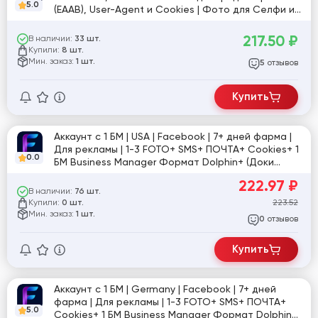
5.0
(EAAB), User-Agent и Cookies | Фото для Селфи и
доки для ЗРД | Интересы, лайки, группы | Профиль
заполнен | Аватар и обложка | 0–20 друзей | Вход
217.50
₽
В наличии:
33 шт.
через антидетект браузер и USA IP
Купили:
8 шт.
Мин. заказ:
1 шт.
отзывов
5
Купить
Аккаунт с 1 БМ | USA | Facebook | 7+ дней фарма |
Для рекламы | 1-3 FOTO+ SMS+ ПОЧТА+ Cookies+ 1
0.0
БМ Business Manager Формат Dolphin+ (Доки
прохождения Селфи и ЗРД)
222.97
₽
В наличии:
76 шт.
Купили:
223.52
0 шт.
Мин. заказ:
1 шт.
отзывов
0
Купить
Аккаунт с 1 БМ | Germany | Facebook | 7+ дней
фарма | Для рекламы | 1-3 FOTO+ SMS+ ПОЧТА+
5.0
Cookies+ 1 БМ Business Manager Формат Dolphin+