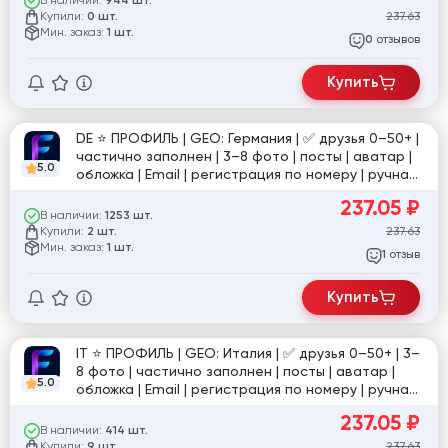
В наличии:
944 шт.
Купили:
237.63
0 шт.
Мин. заказ:
1 шт.
отзывов
0
Купить
DE ⭐️ ПРОФИЛЬ | GEO: Германия | ✅ друзья 0–50+ |
частично заполнен | 3–8 фото | посты | аватар |
5.0
обложка | Email | регистрация по номеру | ручная
подготовка 5 дней | фото для подтверждения в
237.05
₽
комплекте | №1/2
В наличии:
1253 шт.
Купили:
237.63
2 шт.
Мин. заказ:
1 шт.
отзыв
1
Купить
IT ⭐️ ПРОФИЛЬ | GEO: Италия | ✅ друзья 0–50+ | 3–
8 фото | частично заполнен | посты | аватар |
5.0
обложка | Email | регистрация по номеру | ручная
подготовка 5 дней | фото для подтверждения в
237.05
₽
комплекте | №1
В наличии:
414 шт.
Купили:
237.63
9 шт.