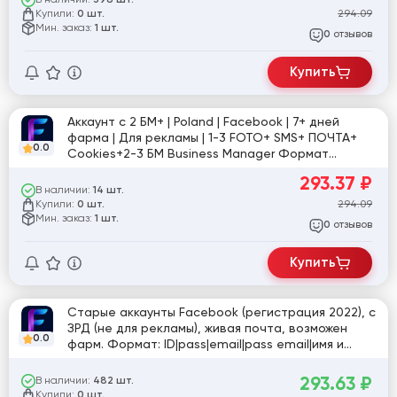
398 шт.
Купили:
294.09
0 шт.
Мин. заказ:
1 шт.
отзывов
0
Купить
Аккаунт с 2 БМ+ | Poland | Facebook | 7+ дней
фарма | Для рекламы | 1-3 FOTO+ SMS+ ПОЧТА+
0.0
Cookies+2-3 БМ Business Manager Формат
Dolphin+ (Доки прохождения Селфи и ЗРД)
293.37
₽
В наличии:
14 шт.
Купили:
294.09
0 шт.
Мин. заказ:
1 шт.
отзывов
0
Купить
Старые аккаунты Facebook (регистрация 2022), с
ЗРД (не для рекламы), живая почта, возможен
0.0
фарм. Формат: ID|pass|email|pass email|имя и
фамилия|гео регистрации|дата
рождения|EAAB|cookie [821594]
293.63
₽
В наличии:
482 шт.
Купили:
0 шт.