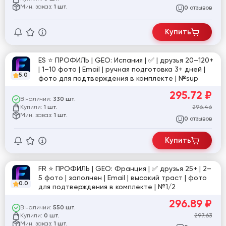
Мин. заказ:
1 шт.
отзывов
0
Купить
ES ⭐️ ПРОФИЛЬ | GEO: Испания | ✅ | друзья 20–120+
| 1–10 фото | Email | ручная подготовка 3+ дней |
5.0
фото для подтверждения в комплекте | №sup
295.72
₽
В наличии:
330 шт.
Купили:
296.46
1 шт.
Мин. заказ:
1 шт.
отзывов
0
Купить
FR ⭐️ ПРОФИЛЬ | GEO: Франция | ✅ друзья 25+ | 2–
5 фото | заполнен | Email | высокий траст | фото
0.0
для подтверждения в комплекте | №1/2
296.89
₽
В наличии:
550 шт.
Купили:
297.63
0 шт.
Мин. заказ:
1 шт.