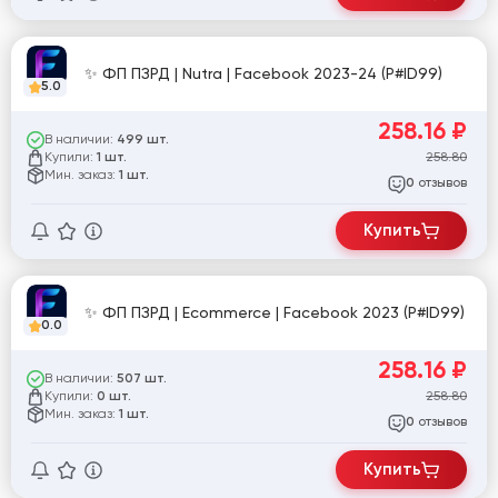
✨ ФП ПЗРД | Nutra | Facebook 2023-24 (P#ID99)
5.0
258.16
₽
В наличии:
499 шт.
Купили:
258.80
1 шт.
Мин. заказ:
1 шт.
отзывов
0
Купить
✨ ФП ПЗРД | Ecommerce | Facebook 2023 (P#ID99)
0.0
258.16
₽
В наличии:
507 шт.
Купили:
258.80
0 шт.
Мин. заказ:
1 шт.
отзывов
0
Купить