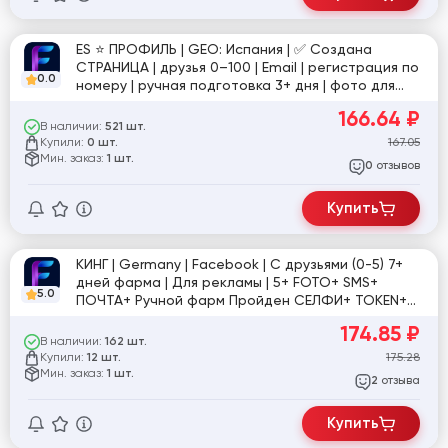
ES ⭐️ ПРОФИЛЬ | GEO: Испания | ✅ Создана
СТРАНИЦА | друзья 0–100 | Email | регистрация по
0.0
номеру | ручная подготовка 3+ дня | фото для
подтверждения в комплекте | №2
166.64
₽
В наличии:
521 шт.
Купили:
167.05
0 шт.
Мин. заказ:
1 шт.
отзывов
0
Купить
КИНГ | Germany | Facebook | С друзьями (0-5) 7+
дней фарма | Для рекламы | 5+ FOTO+ SMS+
5.0
ПОЧТА+ Ручной фарм Пройден СЕЛФИ+ TOKEN+
ДОСТУП К ПОЧТЕ+ ЛАЙКИ+ РЕПОСТЫ+ ИНТЕРЕСЫ+
174.85
₽
Вступлении в группы+ (Доки прохождения Селфи
В наличии:
162 шт.
и ЗРД)
Купили:
175.28
12 шт.
Мин. заказ:
1 шт.
отзыва
2
Купить