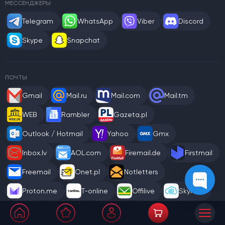
МЕССЕНДЖЕРЫ
Telegram
WhatsApp
Viber
Discord
Skype
Snapchat
ПОЧТЫ
Gmail
Mail.ru
Mail.com
Mail.tm
WEB
Rambler
Gazeta.pl
Outlook / Hotmail
Yahoo
Gmx
Inbox.lv
AOL.com
Firemail.de
Firstmail
Freemail
Onet.pl
Notletters
Proton.me
T-online
Offilive
Skymail
Tuta
Emailn
INT.PL
Разные почты