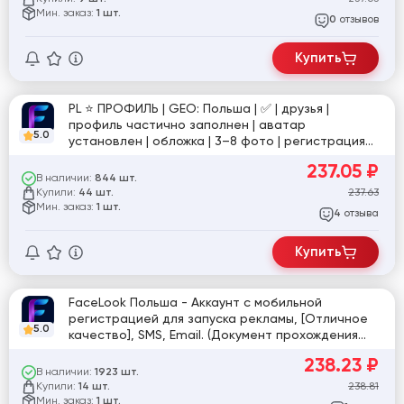
Мин. заказ:
1 шт.
отзывов
0
Купить
PL ⭐️ ПРОФИЛЬ | GEO: Польша | ✅ | друзья |
профиль частично заполнен | аватар
5.0
установлен | обложка | 3–8 фото | регистрация
по номеру | Email | настройки доступа | ручная
237.05
₽
подготовка | фото для подтверждения в
В наличии:
844 шт.
комплекте | №sup
Купили:
237.63
44 шт.
Мин. заказ:
1 шт.
отзыва
4
Купить
FaceLook Польша - Аккаунт с мобильной
регистрацией для запуска рекламы, [Отличное
5.0
качество], SMS, Email. (Документ прохождения
Селфи и ЗРД). +Номер удален
238.23
₽
В наличии:
1923 шт.
Купили:
238.81
14 шт.
Мин. заказ:
1 шт.