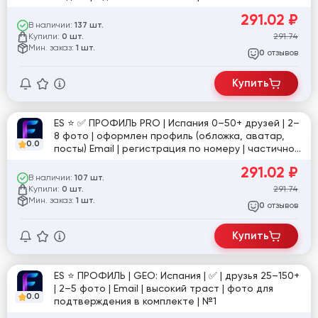
291.02
₽
В наличии:
137 шт.
Купили:
291.74
0 шт.
Мин. заказ:
1 шт.
отзывов
0
Купить
ES ⭐️ ✅ ПРОФИЛЬ PRO | Испания 0–50+ друзей | 2–
8 фото | оформлен профиль (обложка, аватар,
0.0
посты) Email | регистрация по номеру | частично
заполнен подтверждение пройдено | стабильная
291.02
₽
активность | №10
В наличии:
107 шт.
Купили:
291.74
0 шт.
Мин. заказ:
1 шт.
отзывов
0
Купить
ES ⭐️ ПРОФИЛЬ | GEO: Испания | ✅ | друзья 25–150+
| 2–5 фото | Email | высокий траст | фото для
0.0
подтверждения в комплекте | №1