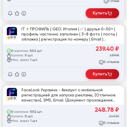
отзыв
1
Купить
IT ⭐️ ПРОФИЛЬ | GEO: Италия | ✅ | друзья 0–50+ |
профиль частично заполнен | 3–8 фото | посты |
0.0
обложка | регистрация по номеру | Email |
настройки доступа | ручная подготовка 5 дней |
239.40
₽
фото для подтверждения в комплекте | №tru
В наличии:
502 шт.
Купили:
239.98
0 шт.
Мин. заказ:
1 шт.
отзывов
0
Купить
FaceLook Украина - Аккаунт с мобильной
регистрацией для запуска рекламы, [Отличное
0.0
качество], SMS, Email. (Документ прохождения
Селфи и ЗРД). +Номер удален
248.78
₽
В наличии:
1012 шт.
Купили:
249.39
0 шт.
Мин. заказ:
1 шт.
отзывов
0