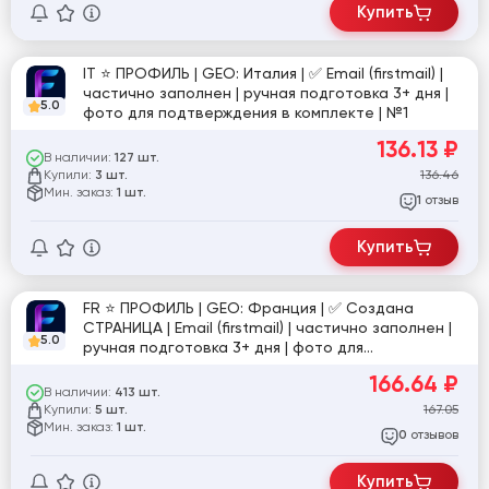
Купить
IT ⭐️ ПРОФИЛЬ | GEO: Италия | ✅ Email (firstmail) |
частично заполнен | ручная подготовка 3+ дня |
5.0
фото для подтверждения в комплекте | №1
136.13
₽
В наличии:
127 шт.
Купили:
136.46
3 шт.
Мин. заказ:
1 шт.
отзыв
1
Купить
FR ⭐️ ПРОФИЛЬ | GEO: Франция | ✅ Создана
СТРАНИЦА | Email (firstmail) | частично заполнен |
5.0
ручная подготовка 3+ дня | фото для
подтверждения в комплекте | №1
166.64
₽
В наличии:
413 шт.
Купили:
167.05
5 шт.
Мин. заказ:
1 шт.
отзывов
0
Купить