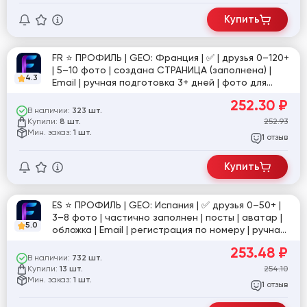
Купить
FR ⭐️ ПРОФИЛЬ | GEO: Франция | ✅ | друзья 0–120+
| 5–10 фото | создана СТРАНИЦА (заполнена) |
4.3
Email | ручная подготовка 3+ дней | фото для
подтверждения в комплекте | №sup/tra
252.30
₽
В наличии:
323 шт.
Купили:
252.93
8 шт.
Мин. заказ:
1 шт.
отзыв
1
Купить
ES ⭐️ ПРОФИЛЬ | GEO: Испания | ✅ друзья 0–50+ |
3–8 фото | частично заполнен | посты | аватар |
5.0
обложка | Email | регистрация по номеру | ручная
подготовка 5 дней | фото для подтверждения в
253.48
₽
комплекте | №2
В наличии:
732 шт.
Купили:
254.10
13 шт.
Мин. заказ:
1 шт.
отзыв
1