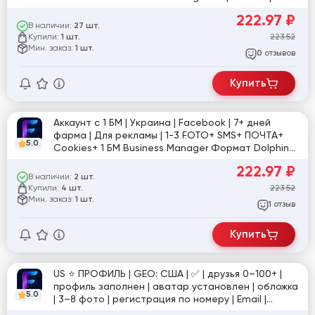
(Доки прохождения Селфи и ЗРД)
222.97
₽
В наличии:
27 шт.
Купили:
223.52
1 шт.
Мин. заказ:
1 шт.
отзывов
0
Купить
Аккаунт с 1 БМ | Украина | Facebook | 7+ дней
фарма | Для рекламы | 1-3 FOTO+ SMS+ ПОЧТА+
5.0
Cookies+ 1 БМ Business Manager Формат Dolphin+
(Доки прохождения Селфи и ЗРД)
222.97
₽
В наличии:
2 шт.
Купили:
223.52
4 шт.
Мин. заказ:
1 шт.
отзыв
1
Купить
US ⭐️ ПРОФИЛЬ | GEO: США | ✅ | друзья 0–100+ |
профиль заполнен | аватар установлен | обложка
5.0
| 3–8 фото | регистрация по номеру | Email |
настройки доступа | ручная подготовка | фото