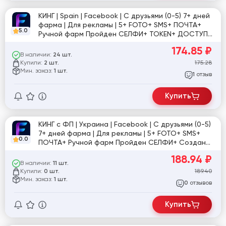
КИНГ | Spain | Facebook | С друзьями (0-5) 7+ дней
фарма | Для рекламы | 5+ FOTO+ SMS+ ПОЧТА+
5.0
Ручной фарм Пройден СЕЛФИ+ TOKEN+ ДОСТУП К
ПОЧТЕ+ ЛАЙКИ+ РЕПОСТЫ+ ИНТЕРЕСЫ+
174.85
₽
Вступлении в группы+ (Доки прохождения Селфи
В наличии:
24 шт.
и ЗРД)
Купили:
175.28
2 шт.
Мин. заказ:
1 шт.
отзыв
1
Купить
КИНГ с ФП | Украина | Facebook | С друзьями (0-5)
7+ дней фарма | Для рекламы | 5+ FOTO+ SMS+
0.0
ПОЧТА+ Ручной фарм Пройден СЕЛФИ+ Создан
Fan Page заполнен до GOOD TOKEN+ ДОСТУП К
188.94
₽
ПОЧТЕ+ ЛАЙКИ+ РЕПОСТЫ+ ИНТЕРЕСЫ+
В наличии:
11 шт.
Вступлении в группы+ (Доки прохождения Селфи
Купили:
189.40
0 шт.
и ЗРД)
Мин. заказ:
1 шт.
отзывов
0
Купить