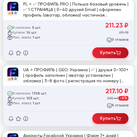
PL ⭐️ ✅ ПРОФИЛЬ PRO | Польша базовый уровень |
✅ 1 СТРАНИЦА | 0–40 друзей Email | оформлен
5.0
профиль (аватар, обложка) частичная
активность | подтверждение пройдено | №12
211.23
₽
В наличии:
5 шт.
Купили:
211.75
16 шт.
Мин. заказ:
1 шт.
отзывов
0
Купить
UA ⭐️ ПРОФИЛЬ | GEO: Украина | ✅ | друзья 0–100+
| профиль заполнен | аватар установлен |
5.0
обложка | 3–8 фото | регистрация по номеру |
Email | настройки доступа | ручная подготовка |
217.10
₽
фото для подтверждения в комплекте | №sup/
В наличии:
1768 шт.
тра
Купили:
230.40
-6%
105 шт.
Мин. заказ:
1 шт.
отзывов
5
Купить
Аккаунты Facebook Украина | Фарм 7+ дней |