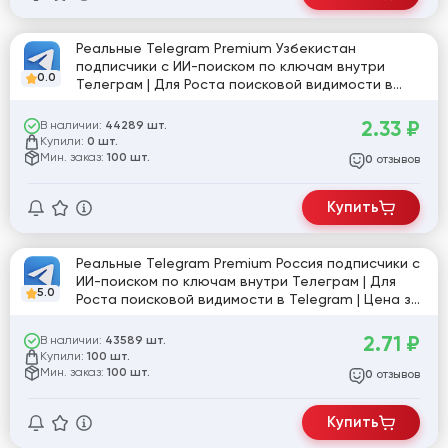
Реальные Telegram Premium Узбекистан
подписчики с ИИ-поиском по ключам внутри
0.0
Телеграм | Для Роста поисковой видимости в
Telegram | Цена за подписчика ( заказ от 100
подписчиков )
2.33
₽
В наличии:
44289 шт.
Купили:
0 шт.
Мин. заказ:
100 шт.
отзывов
0
Купить
Реальные Telegram Premium Россия подписчики с
ИИ-поиском по ключам внутри Телеграм | Для
5.0
Роста поисковой видимости в Telegram | Цена за
подписчика ( заказ от 100 подписчиков )
2.71
₽
В наличии:
43589 шт.
Купили:
100 шт.
Мин. заказ:
100 шт.
отзывов
0
Купить