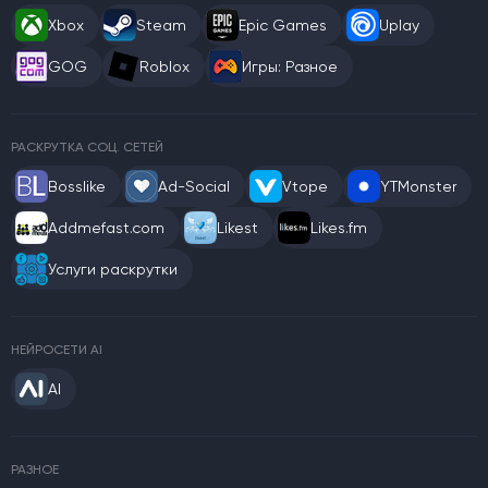
Xbox
Steam
Epic Games
Uplay
GOG
Roblox
Игры: Разное
РАСКРУТКА СОЦ. СЕТЕЙ
Bosslike
Ad-Social
Vtope
YTMonster
Addmefast.com
Likest
Likes.fm
Услуги раскрутки
НЕЙРОСЕТИ AI
AI
РАЗНОЕ