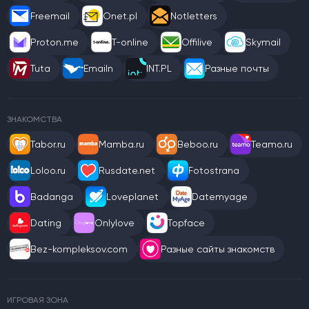
Freemail
Onet.pl
Notletters
Proton.me
T-online
Offilive
Skymail
Tuta
Emailn
INT.PL
Разные почты
ЗНАКОМСТВА
Tabor.ru
Mamba.ru
Beboo.ru
Teamo.ru
Loloo.ru
Rusdate.net
Fotostrana
Badanga
Loveplanet
Datemyage
Dating
Onlylove
Topface
Bez-kompleksov.com
Разные сайты знакомств
ИГРОВАЯ ЗОНА