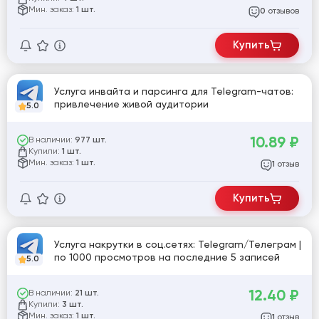
Мин. заказ:
1 шт.
отзывов
0
Купить
Услуга инвайта и парсинга для Telegram-чатов:
привлечение живой аудитории
5.0
10.89
₽
В наличии:
977 шт.
Купили:
1 шт.
Мин. заказ:
1 шт.
отзыв
1
Купить
Услуга накрутки в соц.сетях: Telegram/Телеграм |
по 1000 просмотров на последние 5 записей
5.0
12.40
₽
В наличии:
21 шт.
Купили:
3 шт.
Мин. заказ:
1 шт.
отзыв
1