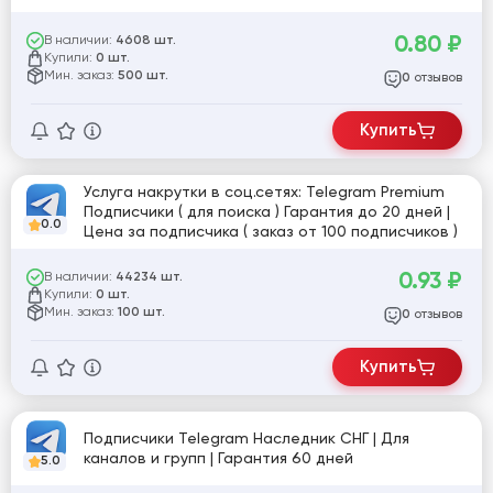
0.80
₽
В наличии:
4608 шт.
Купили:
0 шт.
Мин. заказ:
500 шт.
отзывов
0
Купить
Услуга накрутки в соц.сетях: Telegram Premium
Подписчики ( для поиска ) Гарантия до 20 дней |
0.0
Цена за подписчика ( заказ от 100 подписчиков )
0.93
₽
В наличии:
44234 шт.
Купили:
0 шт.
Мин. заказ:
100 шт.
отзывов
0
Купить
Подписчики Telegram Наследник СНГ | Для
каналов и групп | Гарантия 60 дней
5.0