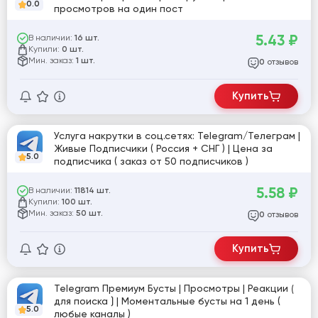
0.0
просмотров на один пост
5.43
₽
В наличии:
16 шт.
Купили:
0 шт.
Мин. заказ:
1 шт.
отзывов
0
Купить
Услуга накрутки в соц.сетях: Telegram/Телеграм |
Живые Подписчики ( Россия + СНГ ) | Цена за
5.0
подписчика ( заказ от 50 подписчиков )
5.58
₽
В наличии:
11814 шт.
Купили:
100 шт.
Мин. заказ:
50 шт.
отзывов
0
Купить
Telegram Премиум Бусты | Просмотры | Реакции ⟮
для поиска ⟯ | Моментальные бусты на 1 день (
5.0
любые каналы )