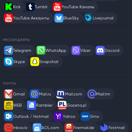
Kick
Tumblr
YouTube Каналы
YouTube Аккаунты
BlueSky
Livejournal
МЕССЕНДЖЕРЫ
Telegram
WhatsApp
Viber
Discord
Skype
Snapchat
ПОЧТЫ
Gmail
Mail.ru
Mail.com
Mail.tm
WEB
Rambler
Gazeta.pl
Outlook / Hotmail
Yahoo
Gmx
Inbox.lv
AOL.com
Firemail.de
Firstmail