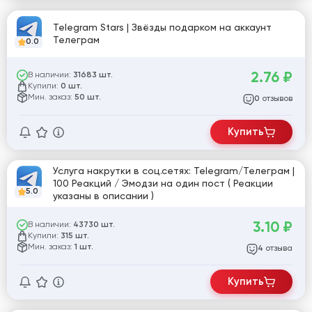
Telegram Stars | Звёзды подарком на аккаунт
Телеграм
0.0
2.76
₽
В наличии:
31683 шт.
Купили:
0 шт.
Мин. заказ:
50 шт.
отзывов
0
Купить
Услуга накрутки в соц.сетях: Telegram/Телеграм |
100 Реакций / Эмодзи на один пост ( Реакции
5.0
указаны в описании )
3.10
₽
В наличии:
43730 шт.
Купили:
315 шт.
Мин. заказ:
1 шт.
отзыва
4
Купить