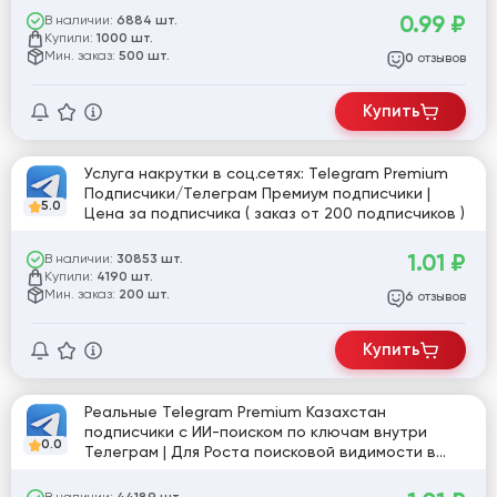
0.99
₽
В наличии:
6884 шт.
Купили:
1000 шт.
Мин. заказ:
500 шт.
отзывов
0
Купить
Услуга накрутки в соц.сетях: Telegram Premium
Подписчики/Телеграм Премиум подписчики |
5.0
Цена за подписчика ( заказ от 200 подписчиков )
1.01
₽
В наличии:
30853 шт.
Купили:
4190 шт.
Мин. заказ:
200 шт.
отзывов
6
Купить
Реальные Telegram Premium Казахстан
подписчики с ИИ-поиском по ключам внутри
0.0
Телеграм | Для Роста поисковой видимости в
Telegram | Цена за подписчика ( заказ от 100
подписчиков )