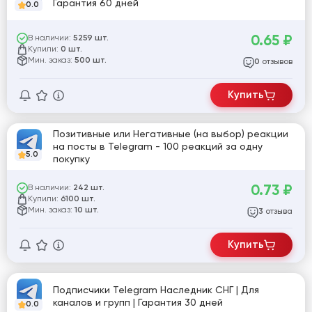
Гарантия 60 дней
0.0
0.65
₽
В наличии:
5259 шт.
Купили:
0 шт.
Мин. заказ:
500 шт.
отзывов
0
Купить
Позитивные или Негативные (на выбор) реакции
на посты в Telegram - 100 реакций за одну
5.0
покупку
0.73
₽
В наличии:
242 шт.
Купили:
6100 шт.
Мин. заказ:
10 шт.
отзыва
3
Купить
Подписчики Telegram Наследник СНГ | Для
каналов и групп | Гарантия 30 дней
0.0