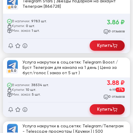
Telegram Stars | Звёзды подарком на аккаунт
Телеграм [866728]
0.0
3.86
₽
В наличии:
9783 шт.
Купили:
0 шт.
Мин. заказ:
1 шт.
отзывов
0
Купить
Услуга накрутки в соц.сетях: Telegram Boost /
Буст Телеграм для канала на 1 день | Цена за
5.0
буст/голос ( заказ от 5 шт )
3.88
₽
В наличии:
38534 шт.
Купили:
4.19
-7%
10 шт.
Мин. заказ:
5 шт.
отзывов
0
Купить
Услуга накрутки в соц.сетях: Telegram/Телеграм
- Telesco.pe просмотры ( Кружки ) | 500