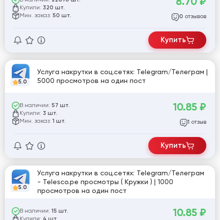
8.70
₽
22876 шт.
Купили:
320 шт.
Мин. заказ:
50 шт.
отзывов
0
Купить
Услуга накрутки в соц.сетях: Telegram/Телеграм |
5000 просмотров на один пост
5.0
10.85
₽
В наличии:
57 шт.
Купили:
3 шт.
Мин. заказ:
1 шт.
отзыв
1
Купить
Услуга накрутки в соц.сетях: Telegram/Телеграм
- Telesco.pe просмотры ( Кружки ) | 1000
5.0
просмотров на один пост
10.85
₽
В наличии:
15 шт.
Купили:
4 шт.