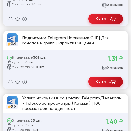
Мин. заказ:
50 шт.
отзывов
0
Купить
Подписчики Telegram Наследник СНГ | Для
каналов и групп | Гарантия 90 дней
0.0
1.31
₽
В наличии:
6305 шт.
Купили:
0 шт.
Мин. заказ:
500 шт.
отзывов
0
Купить
Услуга накрутки в соц.сетях: Telegram/Телеграм
- Telesco.pe просмотры ( Кружки ) | 100
5.0
просмотров на один пост
1.40
₽
В наличии:
25 шт.
Купили:
5 шт.
Мин. заказ:
1 шт.
отзывов
0