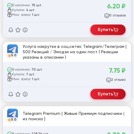
6.20
₽
В наличии:
75 шт.
Купили:
4 шт.
Мин. заказ:
1 шт.
отзывов
0
Купить
Услуга накрутки в соц.сетях: Telegram/Телеграм |
500 Реакций / Эмодзи на один пост ( Реакции
5.0
указаны в описании )
7.75
₽
В наличии:
70 шт.
Купили:
7 шт.
Мин. заказ:
1 шт.
отзыва
2
Купить
Telegram Premium | Живые Премиум подписчики ⟮
из поиска ⟯
5.0
В наличии: