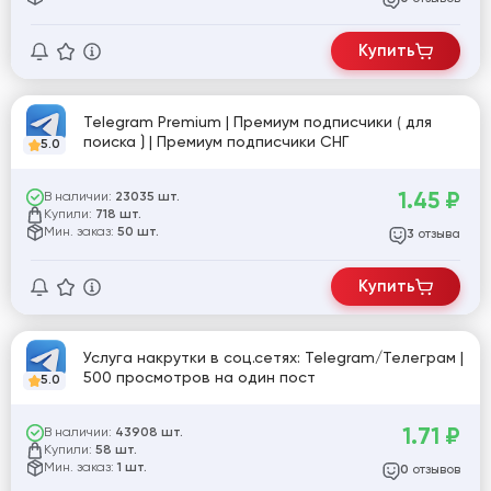
Купить
Telegram Premium | Премиум подписчики ⟮ для
поиска ⟯ | Премиум подписчики СНГ
5.0
1.45
₽
В наличии:
23035 шт.
Купили:
718 шт.
Мин. заказ:
50 шт.
отзыва
3
Купить
Услуга накрутки в соц.сетях: Telegram/Телеграм |
500 просмотров на один пост
5.0
1.71
₽
В наличии:
43908 шт.
Купили:
58 шт.
Мин. заказ:
1 шт.
отзывов
0