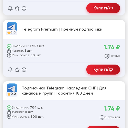
Купить
Telegram Premium | Премиум подписчики
5.0
1.74
₽
В наличии:
17157 шт.
Купили:
1 шт.
Мин. заказ:
50 шт.
отзыв
1
Купить
Подписчики Telegram Наследник СНГ | Для
каналов и групп | Гарантия 180 дней
0.0
1.74
₽
В наличии:
704 шт.
Купили:
0 шт.
Мин. заказ:
500 шт.
отзывов
0