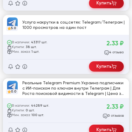
Купить
Услуга накрутки в соц.сетях: Telegram/Телеграм |
1000 просмотров на один пост
5.0
2.33
₽
В наличии:
43317 шт.
Купили:
38 шт.
Мин. заказ:
1 шт.
отзыва
4
Купить
Реальные Telegram Premium Украина подписчики
с ИИ-поиском по ключам внутри Телеграм | Для
0.0
Роста поисковой видимости в Telegram | Цена за
подписчика ( заказ от 100 подписчиков )
2.33
₽
В наличии:
44289 шт.
Купили:
0 шт.
Мин. заказ:
100 шт.
отзывов
0
Купить