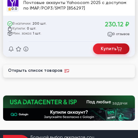
Почтовые аккаунты Yahoo.com 2025 с доступом
по IMAP/POP3/SMTP [856297]
0.0
230.12
₽
В наличии:
200 шт.
Купили:
0 шт.
Мин. заказ:
1 шт.
отзывов
0
Купить
Открыть список товаров
Большой выбор аккаунтов соц.