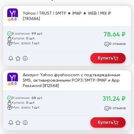
Yahoo I TRUST I SMTP ★ IMAP ★ WEB I MIX IP
[783686]
0.0
78.64
₽
В наличии:
99 шт.
Купили:
0 шт.
Мин. заказ:
1 шт.
отзывов
0
Купить
Аккаунт Yahoo @yahoo.com с подтверждённым
SMS, активированными POP3/SMTP/IMAP и App
0.0
Password [812568]
311.24
₽
В наличии:
68 шт.
Купили:
0 шт.
Мин. заказ:
1 шт.
отзывов
0
Купить