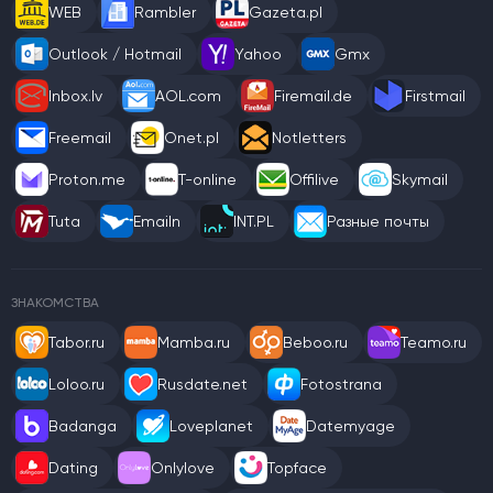
WEB
Rambler
Gazeta.pl
Outlook / Hotmail
Yahoo
Gmx
Inbox.lv
AOL.com
Firemail.de
Firstmail
Freemail
Onet.pl
Notletters
Proton.me
T-online
Offilive
Skymail
Tuta
Emailn
INT.PL
Разные почты
ЗНАКОМСТВА
Tabor.ru
Mamba.ru
Beboo.ru
Teamo.ru
Loloo.ru
Rusdate.net
Fotostrana
Badanga
Loveplanet
Datemyage
Dating
Onlylove
Topface