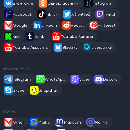
Вконтакте
Одноклассники
Instagram
Facebook
TikTok
X (Twitter)
Twitch
Google
LinkedIn
Reddit
Pinterest
Kick
Tumblr
YouTube Каналы
YouTube Аккаунты
BlueSky
Livejournal
МЕССЕНДЖЕРЫ
Telegram
WhatsApp
Viber
Discord
Skype
Snapchat
ПОЧТЫ
Gmail
Mail.ru
Mail.com
Mail.tm