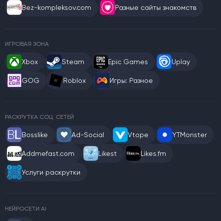
Bez-kompleksov.com
Разные сайты знакомств
ИГРОВАЯ ЗОНА
Xbox
Steam
Epic Games
Uplay
GOG
Roblox
Игры: Разное
РАСКРУТКА СОЦ. СЕТЕЙ
Bosslike
Ad-Social
Vtope
YTMonster
Addmefast.com
Likest
Likes.fm
Услуги раскрутки
НЕЙРОСЕТИ AI