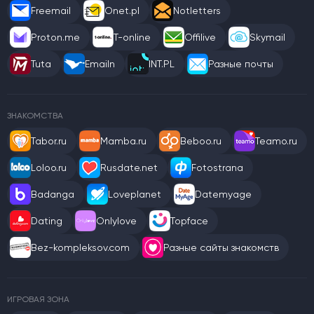
Freemail
Onet.pl
Notletters
Proton.me
T-online
Offilive
Skymail
Tuta
Emailn
INT.PL
Разные почты
ЗНАКОМСТВА
Tabor.ru
Mamba.ru
Beboo.ru
Teamo.ru
Loloo.ru
Rusdate.net
Fotostrana
Badanga
Loveplanet
Datemyage
Dating
Onlylove
Topface
Bez-kompleksov.com
Разные сайты знакомств
ИГРОВАЯ ЗОНА