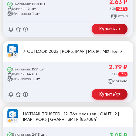
2.63
₽
В наличии:
1188 шт.
Купили:
3.38
-22%
12 шт.
Мин. заказ:
1 шт.
отзыв
1
Купить
⚡ OUTLOOK 2022 | POP3, IMAP | MIX IP | MIX Пол ⚡
5.0
2.79
₽
В наличии:
1551 шт.
Купили:
3.00
-7%
44 шт.
Мин. заказ:
1 шт.
отзыва
2
Купить
HOTMAIL TRUSTED | 12-36+ месяцев | OAUTH2 |
IMAP | POP3 | GRAPH | SMTP [857084]
5.0
3.05
₽
В наличии:
2415 шт.