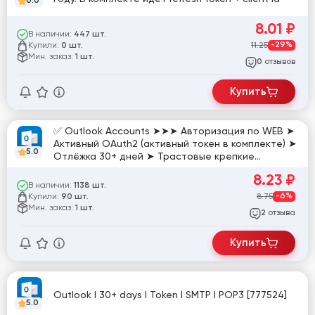
0.0
8.01
₽
В наличии:
447 шт.
Купили:
11.25
-29%
0 шт.
Мин. заказ:
1 шт.
отзывов
0
Купить
✅ Outlook Accounts ➤➤➤ Авторизация по WEB ➤
Активный OAuth2 (активный токен в комплекте) ➤
5.0
Отлёжка 30+ дней ➤ Трастовые крепкие
аккаунты ✅ [770090]
8.23
₽
В наличии:
1138 шт.
Купили:
8.75
-6%
90 шт.
Мин. заказ:
1 шт.
отзыва
2
Купить
Outlook I 30+ days I Token I SMTP I POP3 [777524]
5.0