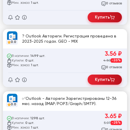
Мин. заказ:
1 шт.
отзывов
0
Купить
? Outlook Автореги. Регистрация проведена в
2023-2025 годах. GEO - MIX
0.0
3.56
₽
В наличии:
1499 шт.
Купили:
4.80
-26%
0 шт.
Мин. заказ:
1 шт.
отзывов
0
Купить
✅Outlook - Автореги Зарегистрированы 12-36
мес. назад (IMAP/POP3/Graph/SMTP).
0.0
3.65
₽
В наличии:
1298 шт.
Купили:
5.07
-28%
0 шт.
Мин. заказ:
1 шт.
отзывов
0