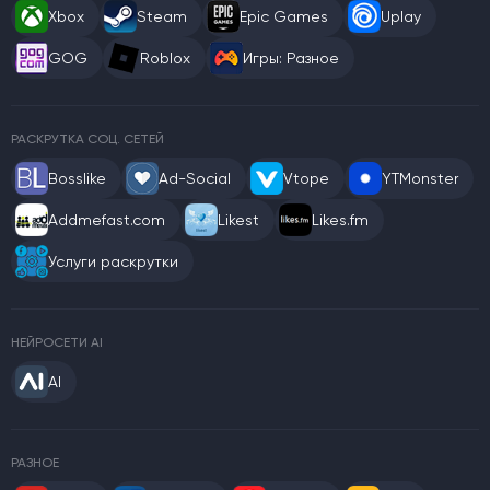
Xbox
Steam
Epic Games
Uplay
GOG
Roblox
Игры: Разное
РАСКРУТКА СОЦ. СЕТЕЙ
Bosslike
Ad-Social
Vtope
YTMonster
Addmefast.com
Likest
Likes.fm
Услуги раскрутки
НЕЙРОСЕТИ AI
AI
РАЗНОЕ