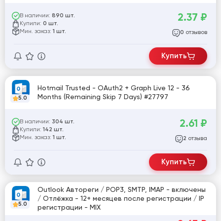
2.37
₽
В наличии:
890 шт.
Купили:
0 шт.
Мин. заказ:
1 шт.
отзывов
0
Купить
Hotmail Trusted - OAuth2 + Graph Live 12 - 36
Months (Remaining Skip 7 Days) #27797
5.0
2.61
₽
В наличии:
304 шт.
Купили:
142 шт.
Мин. заказ:
1 шт.
отзыва
2
Купить
Outlook Автореги / POP3, SMTP, IMAP - включены
/ Отлёжка - 12+ месяцев после регистрации / IP
5.0
регистрации - MIX