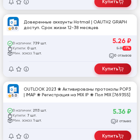
Купить
Доверенные аккаунты Hotmail | OAUTH2 GRAPH
доступ. Срок жизни 12-38 месяцев
0.0
5.26
₽
В наличии:
739 шт.
Купили:
5.31
-1%
0 шт.
Мин. заказ:
1 шт.
отзывов
0
Купить
OUTLOOK 2023 ❀ Активированы протоколы POP3
| IMAP ❀ Регистрация на MIX IP ❀ Пол MIX [769355]
5.0
5.36
₽
В наличии:
2113 шт.
Купили:
7 шт.
Мин. заказ:
1 шт.
отзыва
2
Купить