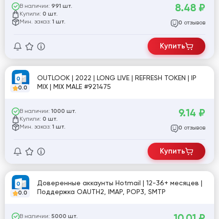
8.48
₽
В наличии:
991 шт.
Купили:
0 шт.
Мин. заказ:
1 шт.
отзывов
0
Купить
OUTLOOK | 2022 | LONG LIVE | REFRESH TOKEN | IP
MIX | MIX MALE #921475
0.0
9.14
₽
В наличии:
1000 шт.
Купили:
0 шт.
Мин. заказ:
1 шт.
отзывов
0
Купить
Доверенные аккаунты Hotmail | 12-36+ месяцев |
Поддержка OAUTH2, IMAP, POP3, SMTP
0.0
10.01
₽
В наличии:
5000 шт.