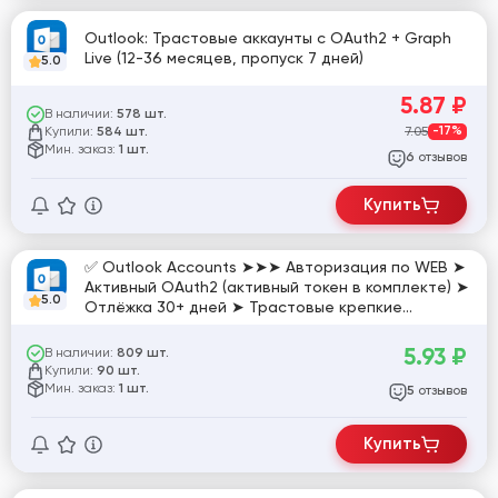
Outlook: Трастовые аккаунты с OAuth2 + Graph
Live (12-36 месяцев, пропуск 7 дней)
5.0
5.87
₽
В наличии:
578 шт.
Купили:
7.05
-17%
584 шт.
Мин. заказ:
1 шт.
отзывов
6
Купить
✅ Outlook Accounts ➤➤➤ Авторизация по WEB ➤
Активный OAuth2 (активный токен в комплекте) ➤
5.0
Отлёжка 30+ дней ➤ Трастовые крепкие
аккаунты ✅ [769821]
5.93
₽
В наличии:
809 шт.
Купили:
90 шт.
Мин. заказ:
1 шт.
отзывов
5
Купить