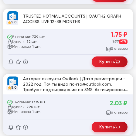
TRUSTED HOTMAIL ACCOUNTS | OAUTH2 GRAPH
ACCESS. LIVE 12-38 MONTHS
5.0
1.75
₽
В наличии:
739 шт.
Купили:
1.77
-1%
72 шт.
Мин. заказ:
1 шт.
отзывов
0
Купить
Авторег аккаунты Outlook | Дата регистрации -
2022 год. Почты вида почта@outlook.com.
5.0
Требуют подтверждение по SMS. Активированы
POP3, SMTP, IMAP. #19259
2.03
₽
В наличии:
1775 шт.
Купили:
290 шт.
Мин. заказ:
1 шт.
отзывов
6
Купить