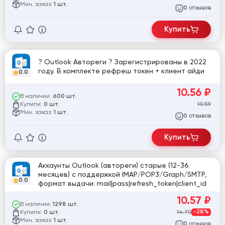
Мин. заказ:
1 шт.
отзывов
0
Купить
? Outlook Автореги ? Зарегистрированы в 2022
году. В комплекте рефреш токен + клиент айди
0.0
10.56
₽
В наличии:
600 шт.
Купили:
10.59
0 шт.
Мин. заказ:
1 шт.
отзывов
0
Купить
Аккаунты Outlook (автореги) старые (12-36
месяцев) с поддержкой IMAP/POP3/Graph/SMTP,
0.0
формат выдачи: mail|pass|refresh_token|client_id
10.57
₽
В наличии:
1298 шт.
Купили:
14.70
-28%
0 шт.
Мин. заказ:
1 шт.
отзывов
0