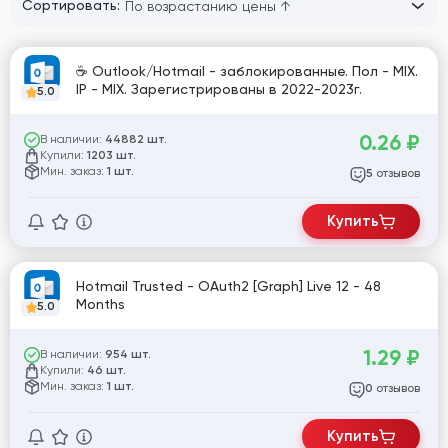
Сортировать:
☕ Outlook/Hotmail - заблокированные. Пол - MIX.
IP - MIX. Зарегистрированы в 2022-2023г.
5.0
0.26
₽
В наличии:
44882 шт.
Купили:
1203 шт.
Мин. заказ:
1 шт.
отзывов
5
Купить
Hotmail Trusted - OAuth2 [Graph] Live 12 - 48
Months
5.0
1.29
₽
В наличии:
954 шт.
Купили:
46 шт.
Мин. заказ:
1 шт.
отзывов
0
Купить