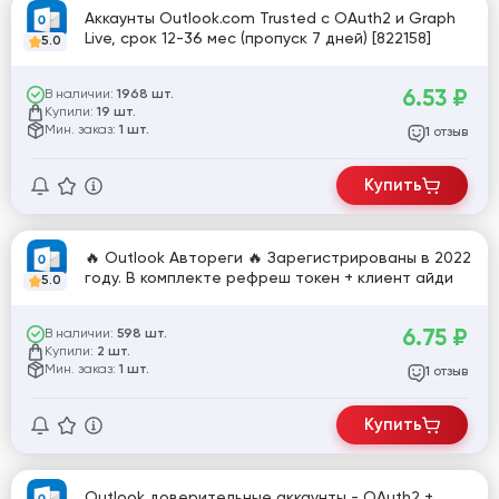
Аккаунты Outlook.com Trusted с OAuth2 и Graph
Live, срок 12-36 мес (пропуск 7 дней) [822158]
5.0
6.53
₽
В наличии:
1968 шт.
Купили:
19 шт.
Мин. заказ:
1 шт.
отзыв
1
Купить
🔥 Outlook Автореги 🔥 Зарегистрированы в 2022
году. В комплекте рефреш токен + клиент айди
5.0
6.75
₽
В наличии:
598 шт.
Купили:
2 шт.
Мин. заказ:
1 шт.
отзыв
1
Купить
Outlook доверительные аккаунты - OAuth2 +