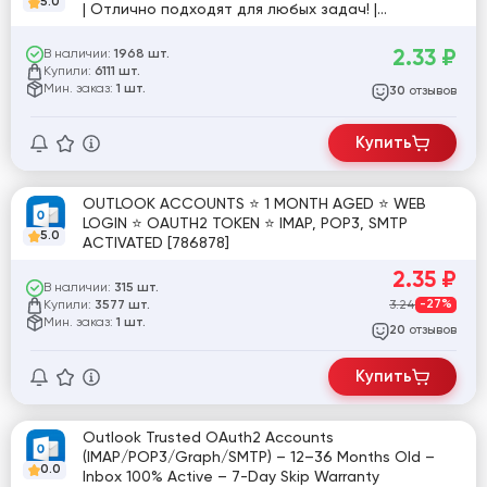
5.0
| Отлично подходят для любых задач! |
Трастовые аккаунты
2.33
₽
В наличии:
1968 шт.
Купили:
6111 шт.
Мин. заказ:
1 шт.
отзывов
30
Купить
OUTLOOK ACCOUNTS ⭐ 1 MONTH AGED ⭐ WEB
LOGIN ⭐ OAUTH2 TOKEN ⭐ IMAP, POP3, SMTP
5.0
ACTIVATED [786878]
2.35
₽
В наличии:
315 шт.
Купили:
3.24
-27%
3577 шт.
Мин. заказ:
1 шт.
отзывов
20
Купить
Outlook Trusted OAuth2 Accounts
(IMAP/POP3/Graph/SMTP) – 12–36 Months Old –
0.0
Inbox 100% Active – 7-Day Skip Warranty