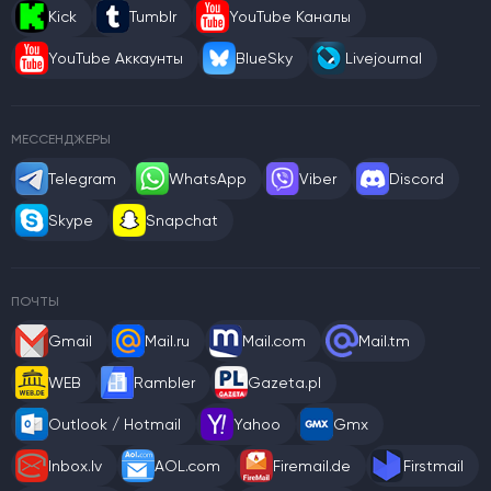
Kick
Tumblr
YouTube Каналы
YouTube Аккаунты
BlueSky
Livejournal
МЕССЕНДЖЕРЫ
Telegram
WhatsApp
Viber
Discord
Skype
Snapchat
ПОЧТЫ
Gmail
Mail.ru
Mail.com
Mail.tm
WEB
Rambler
Gazeta.pl
Outlook / Hotmail
Yahoo
Gmx
Inbox.lv
AOL.com
Firemail.de
Firstmail