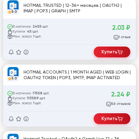
HOTMAIL TRUSTED | 12-36+ месяцев | OAUTH2 |
IMAP | POP3 | GRAPH | SMTP
5.0
2.03
₽
В наличии:
2455 шт.
Купили:
45 шт.
Мин. заказ:
1 шт.
отзыв
1
Купить
HOTMAIL ACCOUNTS | 1 MONTH AGED | WEB LOGIN |
OAUTH2 TOKEN | POP3, SMTP, IMAP ACTIVATED
5.0
2.24
₽
В наличии:
17558 шт.
Купили:
113589 шт.
Мин. заказ:
1 шт.
отзывов
56
Купить
Hotmail Trusted - OAuth2 + Graph Live 12 - 36