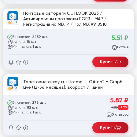
Почтовые автореги OUTLOOK 2023 /
Активированы протоколы POP3 . IMAP /
5.0
Регистрация на MIX IP / Пол MIX #918510
5.51
₽
В наличии:
2459 шт.
Купили:
18 шт.
Мин. заказ:
1 шт.
отзыв
1
Купить
Трастовые аккаунты Hotmail - OAuth2 + Graph
Live (12-36 месяцев), возраст 7+ дней
5.0
5.87
₽
В наличии:
278 шт.
Купили:
7.05
-17%
112 шт.
Мин. заказ:
1 шт.
отзывов
0
Купить