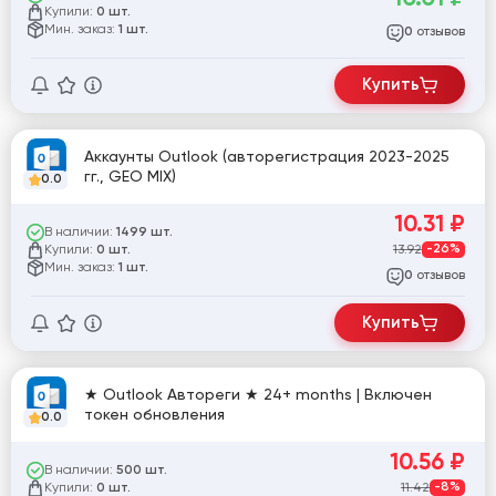
Купили:
0 шт.
Мин. заказ:
1 шт.
отзывов
0
Купить
Аккаунты Outlook (авторегистрация 2023-2025
гг., GEO MIX)
0.0
10.31
₽
В наличии:
1499 шт.
Купили:
13.92
-26%
0 шт.
Мин. заказ:
1 шт.
отзывов
0
Купить
★ Outlook Автореги ★ 24+ months | Включен
токен обновления
0.0
10.56
₽
В наличии:
500 шт.
Купили:
11.42
-8%
0 шт.