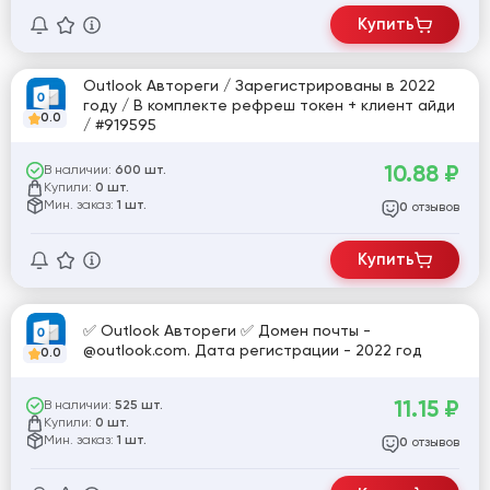
Купить
Outlook Автореги / Зарегистрированы в 2022
году / В комплекте рефреш токен + клиент айди
0.0
/ #919595
10.88
₽
В наличии:
600 шт.
Купили:
0 шт.
Мин. заказ:
1 шт.
отзывов
0
Купить
✅ Outlook Автореги ✅ Домен почты -
@outlook.com. Дата регистрации - 2022 год
0.0
11.15
₽
В наличии:
525 шт.
Купили:
0 шт.
Мин. заказ:
1 шт.
отзывов
0