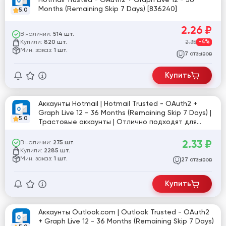
Months (Remaining Skip 7 Days) [836240]
5.0
2.26
₽
В наличии:
514 шт.
Купили:
2.35
-4%
820 шт.
Мин. заказ:
1 шт.
отзывов
7
Купить
Аккаунты Hotmail | Hotmail Trusted - OAuth2 +
Graph Live 12 - 36 Months (Remaining Skip 7 Days) |
5.0
Трастовые аккаунты | Отлично подходят для
любых задач!
2.33
₽
В наличии:
275 шт.
Купили:
2285 шт.
Мин. заказ:
1 шт.
отзывов
27
Купить
Аккаунты Outlook.com | Outlook Trusted - OAuth2
+ Graph Live 12 - 36 Months (Remaining Skip 7 Days)