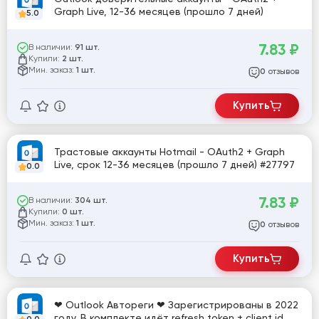
Graph Live, 12-36 месяцев (прошло 7 дней)
5.0
7.83
₽
В наличии:
91 шт.
Купили:
2 шт.
Мин. заказ:
1 шт.
отзывов
0
Купить
Трастовые аккаунты Hotmail - OAuth2 + Graph
Live, срок 12-36 месяцев (прошло 7 дней) #27797
0.0
7.83
₽
В наличии:
304 шт.
Купили:
0 шт.
Мин. заказ:
1 шт.
отзывов
0
Купить
❤ Outlook Автореги ❤ Зарегистрированы в 2022
году. В комплекте идёт refresh token + client id