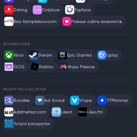
Dating
Onlylove
Topface
Bez-kompleksov.com
Разные сайты знакомств
ИГРОВАЯ ЗОНА
Xbox
Steam
Epic Games
Uplay
GOG
Roblox
Игры: Разное
РАСКРУТКА СОЦ. СЕТЕЙ
Bosslike
Ad-Social
Vtope
YTMonster
Addmefast.com
Likest
Likes.fm
Услуги раскрутки