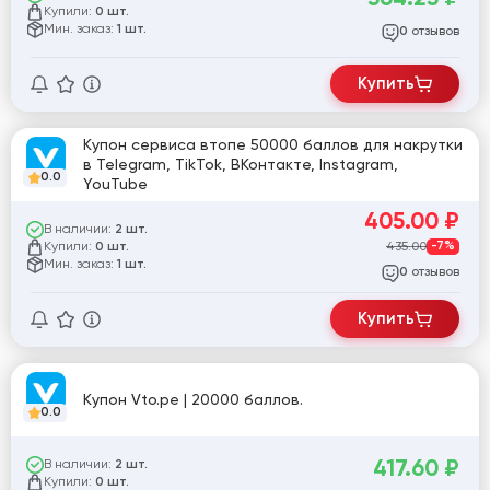
Купили:
0 шт.
Мин. заказ:
1 шт.
отзывов
0
Купить
Купон сервиса втопе 50000 баллов для накрутки
в Telegram, TikTok, ВКонтакте, Instagram,
0.0
YouTube
405.00
₽
В наличии:
2 шт.
Купили:
435.00
-7%
0 шт.
Мин. заказ:
1 шт.
отзывов
0
Купить
Купон Vto.pe | 20000 баллов.
0.0
417.60
₽
В наличии:
2 шт.
Купили:
0 шт.