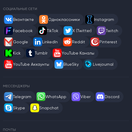
СОЦИАЛЬНЫЕ СЕТИ
Вконтакте
Одноклассники
Instagram
Facebook
TikTok
X (Twitter)
Twitch
Google
LinkedIn
Reddit
Pinterest
Kick
Tumblr
YouTube Каналы
YouTube Аккаунты
BlueSky
Livejournal
МЕССЕНДЖЕРЫ
Telegram
WhatsApp
Viber
Discord
Skype
Snapchat
ПОЧТЫ