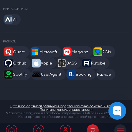
НЕЙРОСЕТИ AI
AI
РАЗНОЕ
Quora
Microsoft
Mega.nz
2Gis
Github
Apple
BASS
Rutube
Spotify
UserAgent
Booking
Разное
Правила сервиса
Публичная оферта
Политика обмена и возврата
Политика конфиденциальности
*Соцсети Instagram и Facebook запрещены в РФ. 21.03.2022 компания
Meta признана в России экстремистской организацией.