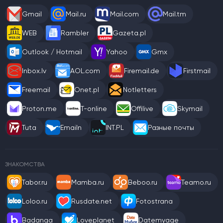
Gmail
Mail.ru
Mail.com
Mail.tm
WEB
Rambler
Gazeta.pl
Outlook / Hotmail
Yahoo
Gmx
Inbox.lv
AOL.com
Firemail.de
Firstmail
Freemail
Onet.pl
Notletters
Proton.me
T-online
Offilive
Skymail
Tuta
Emailn
INT.PL
Разные почты
ЗНАКОМСТВА
Tabor.ru
Mamba.ru
Beboo.ru
Teamo.ru
Loloo.ru
Rusdate.net
Fotostrana
Badanga
Loveplanet
Datemyage