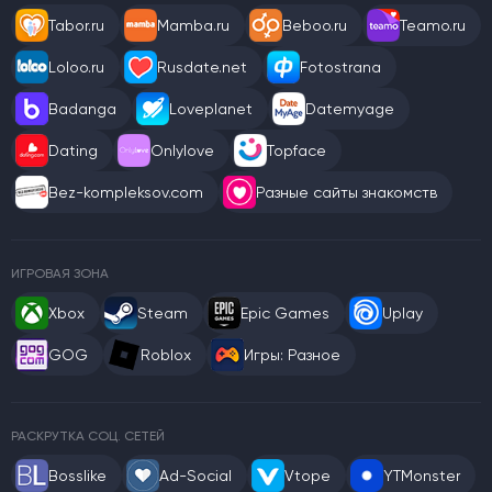
Tabor.ru
Mamba.ru
Beboo.ru
Teamo.ru
Loloo.ru
Rusdate.net
Fotostrana
Badanga
Loveplanet
Datemyage
Dating
Onlylove
Topface
Bez-kompleksov.com
Разные сайты знакомств
ИГРОВАЯ ЗОНА
Xbox
Steam
Epic Games
Uplay
GOG
Roblox
Игры: Разное
РАСКРУТКА СОЦ. СЕТЕЙ
Bosslike
Ad-Social
Vtope
YTMonster