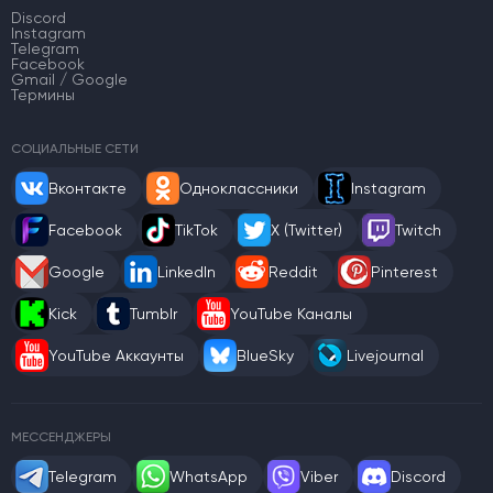
Discord
Instagram
Telegram
Facebook
Gmail / Google
Термины
СОЦИАЛЬНЫЕ СЕТИ
Вконтакте
Одноклассники
Instagram
Facebook
TikTok
X (Twitter)
Twitch
Google
LinkedIn
Reddit
Pinterest
Kick
Tumblr
YouTube Каналы
YouTube Аккаунты
BlueSky
Livejournal
МЕССЕНДЖЕРЫ
Telegram
WhatsApp
Viber
Discord