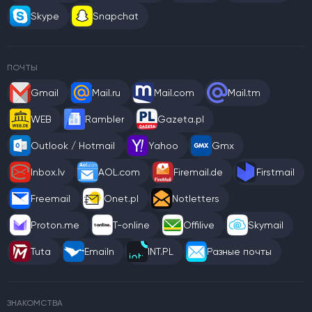
Skype
Snapchat
ПОЧТЫ
Gmail
Mail.ru
Mail.com
Mail.tm
WEB
Rambler
Gazeta.pl
Outlook / Hotmail
Yahoo
Gmx
Inbox.lv
AOL.com
Firemail.de
Firstmail
Freemail
Onet.pl
Notletters
Proton.me
T-online
Offilive
Skymail
Tuta
Emailn
INT.PL
Разные почты
ЗНАКОМСТВА