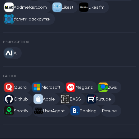
Addmefast.com
Likest
Likes.fm
Услуги раскрутки
НЕЙРОСЕТИ AI
AI
РАЗНОЕ
Quora
Microsoft
Mega.nz
2Gis
Github
Apple
BASS
Rutube
Spotify
UserAgent
Booking
Разное