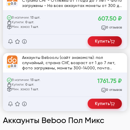
Страна СНГ - Отлёжка от 1 года до 7 лет - Фото
0.0
загружены - На всех аккаунтах монеты от 300 до
14000 - Почта подтверждена.
607.50
₽
В наличии:
13 шт.
Купили:
0 шт.
Мин. заказ:
1 шт.
отзывов
0
Купить
Аккаунты Beboo.ru (сайт знакомств): пол
случайный, страна СНГ, возраст от 1 до 7 лет,
0.0
фото загружены, монеты 300-14000, почта
подтверждена, логин и пароль [830001]
1761.75
₽
В наличии:
13 шт.
Купили:
0 шт.
Мин. заказ:
1 шт.
отзывов
0
Купить
Аккаунты Beboo Пол Микс