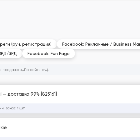
реги (руч. регистрация)
Facebook: Рекламные / Business Ma
ЗРД/ЗРД
Facebook: Fun Page
м продажам
По рейтингу
l — доставка 99% [825161]
ин. заказ:
1 шт.
kie