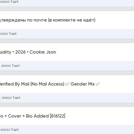
 заказ:
1 шт.
дтверждены по почте (в комплекте не идёт)
заказ:
1 шт.
ality • 2026 • Cookie Json
 заказ:
1 шт.
rified By Mail (No Mail Access) ✅ Gender Mix ✅
. заказ:
1 шт.
 + Cover + Bio Added [816122]
 заказ:
1 шт.