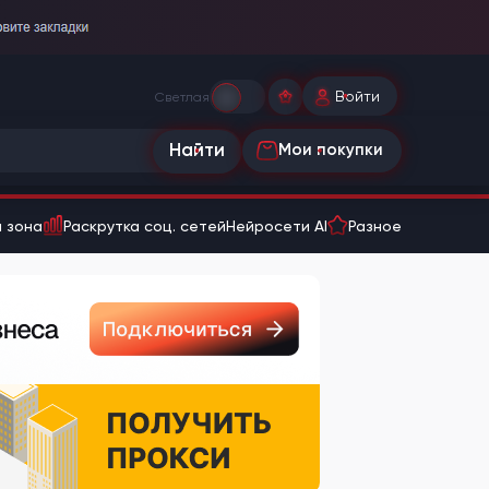
Войти
Светлая
Найти
Мои покупки
 зона
Раскрутка соц. сетей
Нейросети AI
Разное