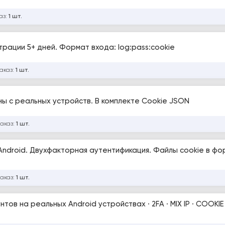
аз:
1 шт.
рации 5+ дней. Формат входа: log:pass:cookie
заказ:
1 шт.
ы с реальных устройств. В комплекте Cookie JSON
заказ:
1 шт.
Android. Двухфакторная аутентификация. Файлы cookie в ф
заказ:
1 шт.
х Android устройствах · 2FA · MIX IP · COOKIE (JSON) ·