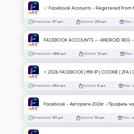
✅ Facebook Accounts - Registered From MIX
5.0
В наличии:
Купили:
Мин. 
97 шт.
212 шт.
5.0
В наличии:
Купили:
Мин. 
488 шт.
12 шт.
⚡ 2026 FACEBOOK | MIX IP | COOKIE | 2FA |
5.0
В наличии:
Купили:
Мин. 
654 шт.
5 шт.
Facebook - Автореги 2026г - Профиль ча
5.0
В наличии:
Купили:
Мин. з
151 шт.
10 шт.