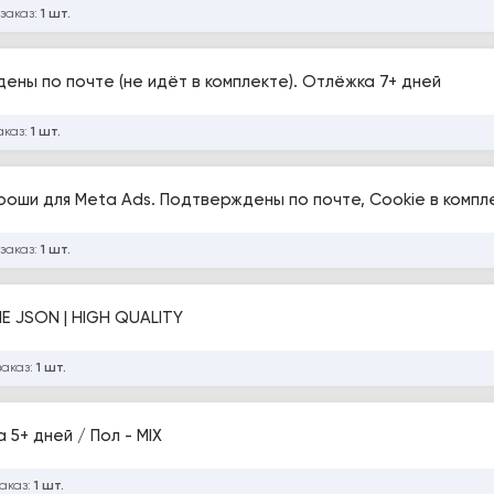
 заказ:
1 шт.
ены по почте (не идёт в комплекте). Отлёжка 7+ дней
аказ:
1 шт.
ороши для Meta Ads. Подтверждены по почте, Cookie в компл
 заказ:
1 шт.
 JSON | HIGH QUALITY
заказ:
1 шт.
OOKIES JSON / Отлёжка 5+ дней / Пол - MIX
заказ:
1 шт.