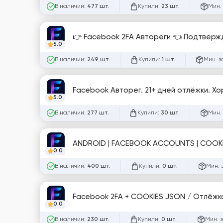
В наличии:
Купили:
Мин.
477 шт.
23 шт.
👉 Facebook 2FA Автореги 👈 Подтвержд
5.0
В наличии:
Купили:
Мин. з
249 шт.
1 шт.
Facebook Авторег. 21+ дней отлёжки. Х
5.0
В наличии:
Купили:
Мин.
277 шт.
30 шт.
ANDROID | FACEBOOK ACCOUNTS | COOKIE
0.0
В наличии:
Купили:
Мин. 
400 шт.
0 шт.
Facebook 2FA + C
0.0
В наличии:
Купили:
Мин. 
230 шт.
0 шт.