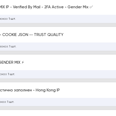
 IP - Verified By Mail - 2FA Active - Gender Mix ✅
заказ:
1 шт.
FACEBOOK ACCOUNTS -- ANDROID REG -- COOKIE JSON -- TRUST QUALITY
заказ:
1 шт.
 GENDER MIX ⚡
заказ:
1 шт.
стично заполнен - Hong Kong IP
аказ:
1 шт.