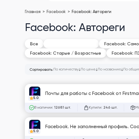
Главная
Facebook
Facebook: Автореги
Facebook: Автореги
Facebook: Автореги
Все
Facebook: Само
Facebook: Старые / Возрастные
Facebook: П
По количеству
По цене
По названию
По общи
Сортировать:
Почты для работы с Facebook от Firstmai
5.0
В наличии:
Купили:
М
12681 шт.
246 шт.
Facebook. Не заполненный профиль. Coo
5.0