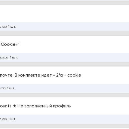
аказ:
1 шт.
; Cookie✅
заказ:
1 шт.
очте. В комплекте идёт - 2fa + cookie
аказ:
1 шт.
counts ★ Не заполненный профиль
аказ:
1 шт.