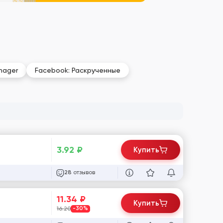
nager
Facebook: Раскрученные
3.92
₽
Купить
отзывов
28
11.34
₽
Купить
16.20
-30%