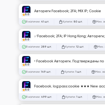
Автореги Facebook; 2FA; MIX IP; Cookie
5.0
В наличии:
Купили:
Мин. з
41 шт.
80 шт.
✅Facebook; 2FA; IP Hong Kong; Автореги
5.0
В наличии:
Купили:
Мин. 
289 шт.
12 шт.
• Facebook Автореги. Подтверждены по п
5.0
В наличии:
Купили:
Мин. з
149 шт.
1 шт.
Facebook. log:pass:cookie ★★★ New ac
5.0
В наличии:
Купили:
Мин. з
499 шт.
1 шт.