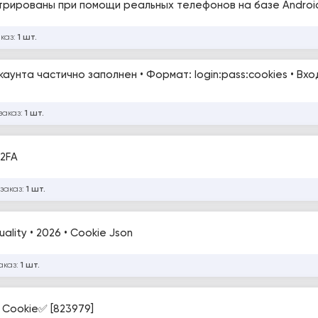
стрированы при помощи реальных телефонов на базе Androi
аказ:
1 шт.
каунта частично заполнен • Формат: login:pass:cookies • Вхо
заказ:
1 шт.
2FA
 заказ:
1 шт.
ality • 2026 • Cookie Json
аказ:
1 шт.
; Cookie✅ [823979]