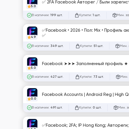
✅ 2FA Facebook Авторег / Были зареги
5.0
В наличии:
Купили:
Мин. з
199 шт.
1 шт.
✅Facebook • 2026 • Пол: Mix • Профиль ак
✅
4.9
В наличии:
Купили:
Мин. 
349 шт.
51 шт.
Facebook ➤➤➤ Заполненный профиль ★ 
5.0
В наличии:
Купили:
Мин.
427 шт.
73 шт.
Facebook Accounts | Android Reg | High Qu
0.0
В наличии:
Купили:
Мин. з
491 шт.
0 шт.
✅Facebook; 2FA; IP Hong Kong; Автореги