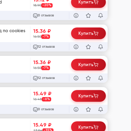
d
Купить
18.90
-20%
отзывов
0
15.36
₽
д по cookies
Купить
16.50
-7%
отзывов
12
15.36
₽
Купить
16.50
-7%
отзывов
12
15.49
₽
Купить
16.48
-6%
отзывов
0
15.49
₽
Купить
23.84
-35%