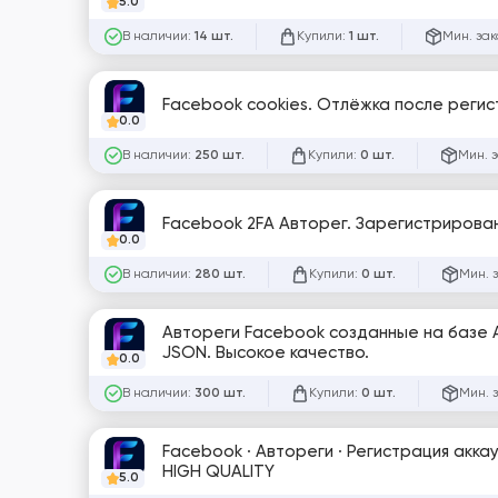
5.0
В наличии:
Купили:
Мин. зак
14 шт.
1 шт.
Facebook cookies. Отлёжка после регист
0.0
В наличии:
Купили:
Мин. 
250 шт.
0 шт.
Facebook 2FA Авторег. Зарегистрирован
0.0
В наличии:
Купили:
Мин. 
280 шт.
0 шт.
Автореги Facebook созданные на базе 
JSON. Высокое качество.
0.0
В наличии:
Купили:
Мин. 
300 шт.
0 шт.
Facebook · Автореги · Регистрация аккаунтов на реальны
HIGH QUALITY
5.0