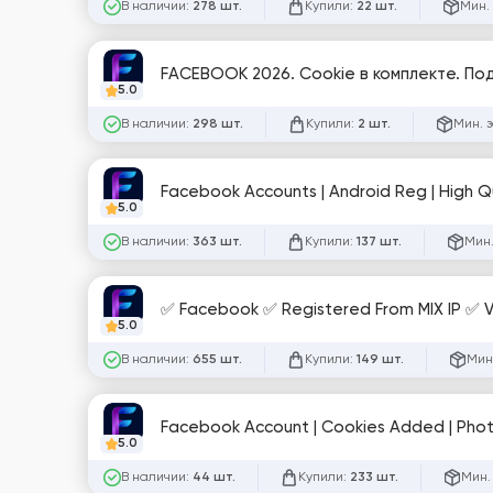
В наличии:
Купили:
Мин.
278 шт.
22 шт.
FACEBOOK 2026. Cookie в комплекте. По
5.0
В наличии:
Купили:
Мин. 
298 шт.
2 шт.
Facebook Accounts | Android Reg | High Qu
5.0
В наличии:
Купили:
Мин.
363 шт.
137 шт.
✅ Facebook ✅ Registered From MIX IP ✅ Ve
5.0
В наличии:
Купили:
Мин
655 шт.
149 шт.
Facebook Account | Cookies Added | Photo
5.0
В наличии:
Купили:
Мин.
44 шт.
233 шт.