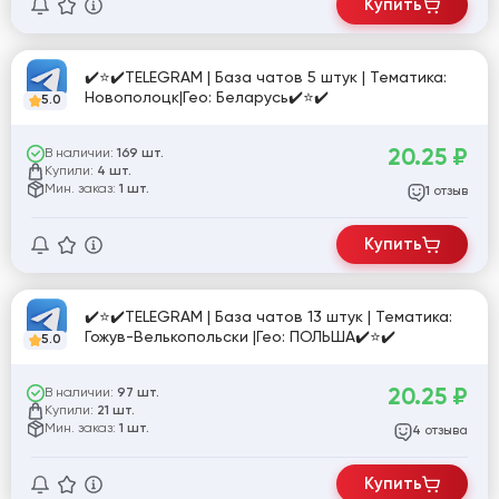
Купить
✔️⭐✔️TELEGRAM | База чатов 5 штук | Тематика:
Новополоцк|Гео: Беларусь✔️⭐✔️
5.0
20.25
₽
В наличии:
169 шт.
Купили:
4 шт.
Мин. заказ:
1 шт.
отзыв
1
Купить
✔️⭐✔️TELEGRAM | База чатов 13 штук | Тематика:
Гожув-Велькопольски |Гео: ПОЛЬША✔️⭐✔️
5.0
20.25
₽
В наличии:
97 шт.
Купили:
21 шт.
Мин. заказ:
1 шт.
отзыва
4
Купить