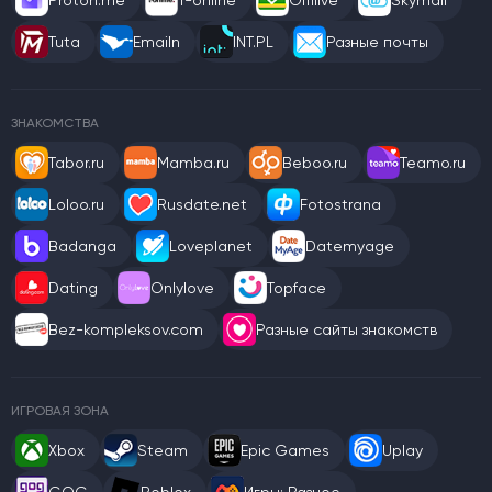
Tuta
Emailn
INT.PL
Разные почты
ЗНАКОМСТВА
Tabor.ru
Mamba.ru
Beboo.ru
Teamo.ru
Loloo.ru
Rusdate.net
Fotostrana
Badanga
Loveplanet
Datemyage
Dating
Onlylove
Topface
Bez-kompleksov.com
Разные сайты знакомств
ИГРОВАЯ ЗОНА
Xbox
Steam
Epic Games
Uplay
GOG
Roblox
Игры: Разное