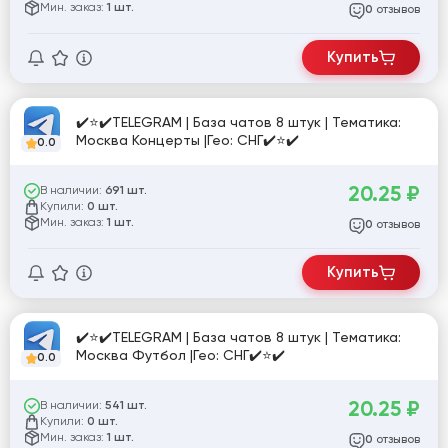
Мин. заказ:
1 шт.
отзывов
0
Купить
✔️⭐✔️TELEGRAM | База чатов 8 штук | Тематика:
Москва Концерты |Гео: СНГ✔️⭐✔️
0.0
20.25
₽
В наличии:
691 шт.
Купили:
0 шт.
Мин. заказ:
1 шт.
отзывов
0
Купить
✔️⭐✔️TELEGRAM | База чатов 8 штук | Тематика:
Москва Футбол |Гео: СНГ✔️⭐✔️
0.0
20.25
₽
В наличии:
541 шт.
Купили:
0 шт.
Мин. заказ:
1 шт.
отзывов
0