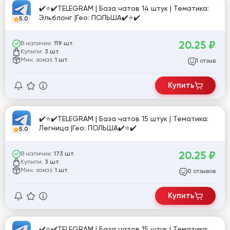
✔️⭐✔️TELEGRAM | База чатов 14 штук | Тематика:
Эльблонг |Гео: ПОЛЬША✔️⭐✔️
5.0
20.25
₽
В наличии:
119 шт.
Купили:
3 шт.
Мин. заказ:
1 шт.
отзыв
1
Купить
✔️⭐✔️TELEGRAM | База чатов 15 штук | Тематика:
Легница |Гео: ПОЛЬША✔️⭐✔️
5.0
20.25
₽
В наличии:
173 шт.
Купили:
3 шт.
Мин. заказ:
1 шт.
отзывов
0
Купить
✔️⭐✔️TELEGRAM | База чатов 15 штук | Тематика: