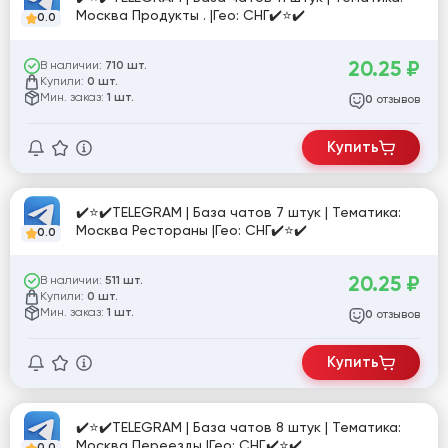
Москва Продукты . |Гео: СНГ✔️⭐✔️
0.0
20.25
₽
В наличии:
710 шт.
Купили:
0 шт.
Мин. заказ:
1 шт.
отзывов
0
Купить
✔️⭐✔️TELEGRAM | База чатов 7 штук | Тематика:
Москва Рестораны |Гео: СНГ✔️⭐✔️
0.0
20.25
₽
В наличии:
511 шт.
Купили:
0 шт.
Мин. заказ:
1 шт.
отзывов
0
Купить
✔️⭐✔️TELEGRAM | База чатов 8 штук | Тематика:
Москва Переезды |Гео: СНГ.✔️⭐✔️
0.0