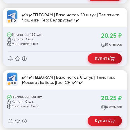
✔️⭐✔️TELEGRAM | База чатов 20 штук | Тематика:
Чашники |Гео: Беларусь✔️⭐✔️
5.0
20.25
₽
В наличии:
137 шт.
Купили:
3 шт.
Мин. заказ:
1 шт.
отзывов
0
Купить
✔️⭐✔️TELEGRAM | База чатов 8 штук | Тематика:
Москва Любовь |Гео: СНГ✔️⭐✔️
0.0
20.25
₽
В наличии:
861 шт.
Купили:
0 шт.
Мин. заказ:
1 шт.
отзывов
0
Купить