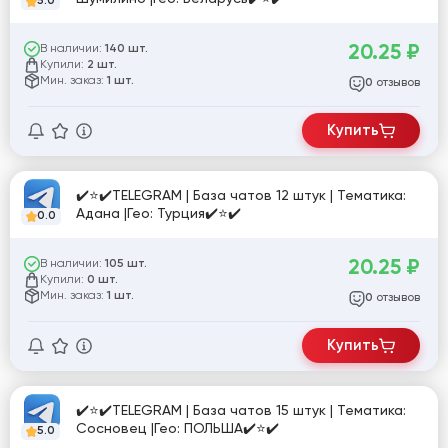
5.0
20.25
₽
В наличии:
140 шт.
Купили:
2 шт.
Мин. заказ:
1 шт.
отзывов
0
Купить
✔️⭐✔️TELEGRAM | База чатов 12 штук | Тематика:
Адана |Гео: Турция✔️⭐✔️
0.0
20.25
₽
В наличии:
105 шт.
Купили:
0 шт.
Мин. заказ:
1 шт.
отзывов
0
Купить
✔️⭐✔️TELEGRAM | База чатов 15 штук | Тематика:
Сосновец |Гео: ПОЛЬША✔️⭐✔️
5.0