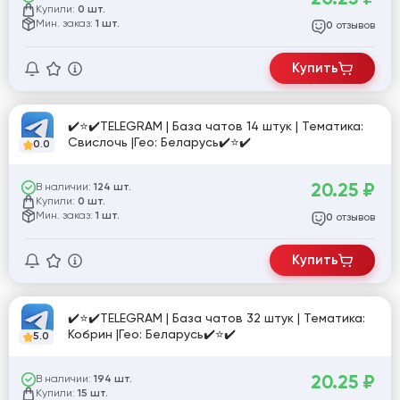
Купили:
0 шт.
Мин. заказ:
1 шт.
отзывов
0
Купить
✔️⭐✔️TELEGRAM | База чатов 14 штук | Тематика:
Свислочь |Гео: Беларусь✔️⭐✔️
0.0
20.25
₽
В наличии:
124 шт.
Купили:
0 шт.
Мин. заказ:
1 шт.
отзывов
0
Купить
✔️⭐✔️TELEGRAM | База чатов 32 штук | Тематика:
Кобрин |Гео: Беларусь✔️⭐✔️
5.0
20.25
₽
В наличии:
194 шт.
Купили:
15 шт.