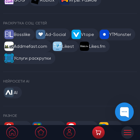
РАСКРУТКА СОЦ. СЕТЕЙ
Bosslike
Ad-Social
Vtope
YTMonster
Addmefast.com
Likest
Likes.fm
Услуги раскрутки
НЕЙРОСЕТИ AI
AI
РАЗНОЕ
Quora
Microsoft
Mega.nz
2Gis
Github
Apple
BASS
Rutube