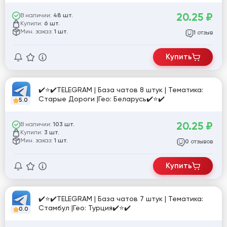
20.25
₽
В наличии:
48 шт.
Купили:
6 шт.
Мин. заказ:
1 шт.
отзыв
1
Купить
✔️⭐✔️TELEGRAM | База чатов 8 штук | Тематика:
Старые Дороги |Гео: Беларусь✔️⭐✔️
5.0
20.25
₽
В наличии:
103 шт.
Купили:
3 шт.
Мин. заказ:
1 шт.
отзывов
0
Купить
✔️⭐✔️TELEGRAM | База чатов 7 штук | Тематика:
Стамбул |Гео: Турция✔️⭐✔️
0.0