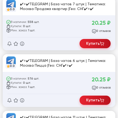
✔️⭐✔️TELEGRAM | База чатов 7 штук | Тематика:
Москва Продажа квартир |Гео: СНГ✔️⭐✔️
0.0
20.25
₽
В наличии:
558 шт.
Купили:
0 шт.
Мин. заказ:
1 шт.
отзывов
0
Купить
✔️⭐✔️TELEGRAM | База чатов 6 штук | Тематика:
Москва Пицца |Гео: СНГ✔️⭐✔️
0.0
20.25
₽
В наличии:
576 шт.
Купили:
0 шт.
Мин. заказ:
1 шт.
отзывов
0
Купить
✔️⭐✔️TELEGRAM | База чатов 11 штук | Тематика: