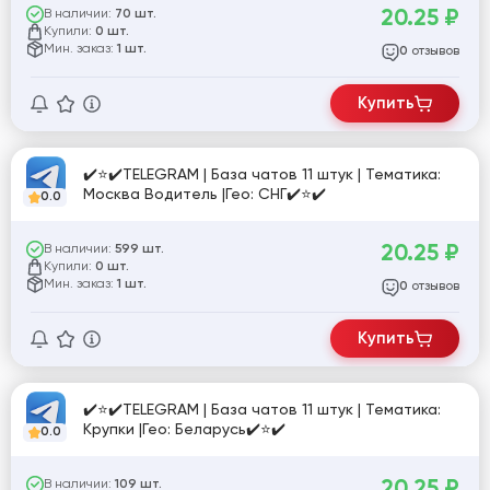
20.25
₽
В наличии:
70 шт.
Купили:
0 шт.
Мин. заказ:
1 шт.
отзывов
0
Купить
✔️⭐✔️TELEGRAM | База чатов 11 штук | Тематика:
Москва Водитель |Гео: СНГ✔️⭐✔️
0.0
20.25
₽
В наличии:
599 шт.
Купили:
0 шт.
Мин. заказ:
1 шт.
отзывов
0
Купить
✔️⭐✔️TELEGRAM | База чатов 11 штук | Тематика:
Крупки |Гео: Беларусь✔️⭐✔️
0.0
20.25
₽
В наличии:
109 шт.