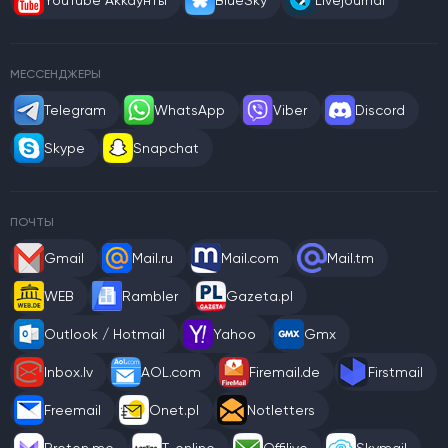
МЕССЕНДЖЕРЫ
Telegram
WhatsApp
Viber
Discord
Skype
Snapchat
ПОЧТЫ
Gmail
Mail.ru
Mail.com
Mail.tm
WEB
Rambler
Gazeta.pl
Outlook / Hotmail
Yahoo
Gmx
Inbox.lv
AOL.com
Firemail.de
Firstmail
Freemail
Onet.pl
Notletters
Proton.me
T-online
Offilive
Skymail