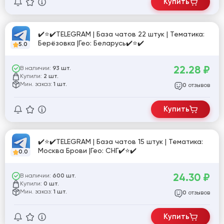
Купить
✔️⭐✔️TELEGRAM | База чатов 22 штук | Тематика:
Берёзовка |Гео: Беларусь✔️⭐✔️
5.0
22.28
₽
В наличии:
93 шт.
Купили:
2 шт.
Мин. заказ:
1 шт.
отзывов
0
Купить
✔️⭐✔️TELEGRAM | База чатов 15 штук | Тематика:
Москва Брови |Гео: СНГ✔️⭐✔️
0.0
24.30
₽
В наличии:
600 шт.
Купили:
0 шт.
Мин. заказ:
1 шт.
отзывов
0
Купить