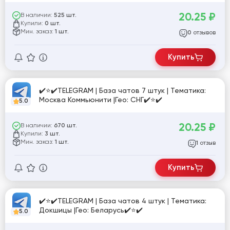
20.25
₽
В наличии:
525 шт.
Купили:
0 шт.
Мин. заказ:
1 шт.
отзывов
0
Купить
✔️⭐✔️TELEGRAM | База чатов 7 штук | Тематика:
Москва Коммьюнити |Гео: СНГ✔️⭐✔️
5.0
20.25
₽
В наличии:
670 шт.
Купили:
3 шт.
Мин. заказ:
1 шт.
отзыв
1
Купить
✔️⭐✔️TELEGRAM | База чатов 4 штук | Тематика:
Докшицы |Гео: Беларусь✔️⭐✔️
5.0