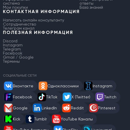
система
ответы
Мои покупки
База знаний
КОНТАКТНАЯ ИНФОРМАЦИЯ
Написать онлайн консультанту
Сотрудничество
Телеграм канал
ПОЛЕЗНАЯ ИНФОРМАЦИЯ
Discord
Instagram
Telegram
Facebook
Gmail / Google
Термины
СОЦИАЛЬНЫЕ СЕТИ
Вконтакте
Одноклассники
Instagram
Facebook
TikTok
X (Twitter)
Twitch
Google
LinkedIn
Reddit
Pinterest
Kick
Tumblr
YouTube Каналы
YouTube Аккаунты
BlueSky
Livejournal