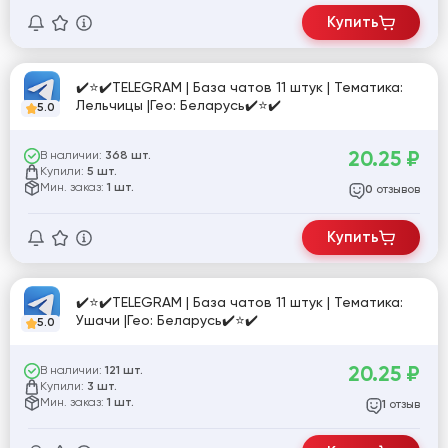
Купить
✔️⭐✔️TELEGRAM | База чатов 11 штук | Тематика:
Лельчицы |Гео: Беларусь✔️⭐✔️
5.0
20.25
₽
В наличии:
368 шт.
Купили:
5 шт.
Мин. заказ:
1 шт.
отзывов
0
Купить
✔️⭐✔️TELEGRAM | База чатов 11 штук | Тематика:
Ушачи |Гео: Беларусь✔️⭐✔️
5.0
20.25
₽
В наличии:
121 шт.
Купили:
3 шт.
Мин. заказ:
1 шт.
отзыв
1