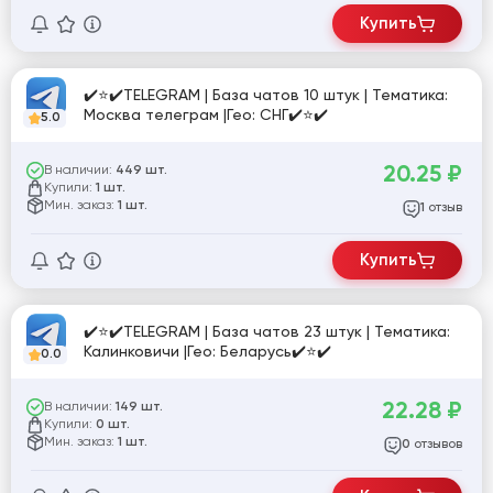
Купить
✔️⭐✔️TELEGRAM | База чатов 10 штук | Тематика:
Москва телеграм |Гео: СНГ✔️⭐✔️
5.0
20.25
₽
В наличии:
449 шт.
Купили:
1 шт.
Мин. заказ:
1 шт.
отзыв
1
Купить
✔️⭐✔️TELEGRAM | База чатов 23 штук | Тематика:
Калинковичи |Гео: Беларусь✔️⭐✔️
0.0
22.28
₽
В наличии:
149 шт.
Купили:
0 шт.
Мин. заказ:
1 шт.
отзывов
0