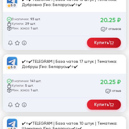
Дубровно |Гео: Беларусь✔️⭐✔️
5.0
20.25
₽
В наличии:
93 шт.
Купили:
29 шт.
Мин. заказ:
1 шт.
отзывов
7
Купить
✔️⭐✔️TELEGRAM | База чатов 17 штук | Тематика:
Добруш |Гео: Беларусь✔️⭐✔️
5.0
20.25
₽
В наличии:
141 шт.
Купили:
5 шт.
Мин. заказ:
1 шт.
отзыв
1
Купить
✔️⭐✔️TELEGRAM | База чатов 10 штук | Тематика:
Шумилино |Гео: Беларусь✔️⭐✔️