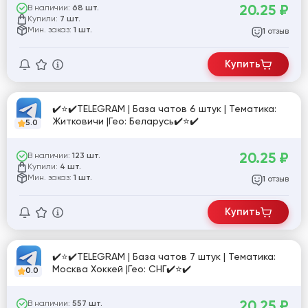
20.25
₽
В наличии:
68 шт.
Купили:
7 шт.
Мин. заказ:
1 шт.
отзыв
1
Купить
✔️⭐✔️TELEGRAM | База чатов 6 штук | Тематика:
Житковичи |Гео: Беларусь✔️⭐✔️
5.0
20.25
₽
В наличии:
123 шт.
Купили:
4 шт.
Мин. заказ:
1 шт.
отзыв
1
Купить
✔️⭐✔️TELEGRAM | База чатов 7 штук | Тематика:
Москва Хоккей |Гео: СНГ✔️⭐✔️
0.0
20.25
₽
В наличии:
557 шт.