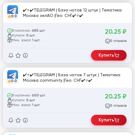
✔️⭐✔️TELEGRAM | База чатов 12 штук | Тематика:
Москва зелАО |Гео: СНГ✔️⭐✔️
0.0
20.25
₽
В наличии:
685 шт.
Купили:
0 шт.
Мин. заказ:
1 шт.
отзывов
0
Купить
✔️⭐✔️TELEGRAM | База чатов 7 штук | Тематика:
Москва community |Гео: СНГ✔️⭐✔️
0.0
20.25
₽
В наличии:
600 шт.
Купили:
0 шт.
Мин. заказ:
1 шт.
отзывов
0
Купить