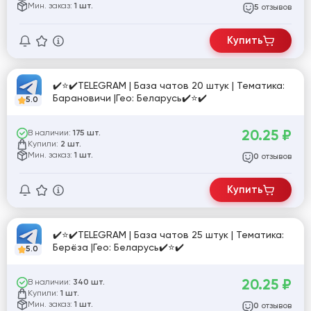
Мин. заказ:
1 шт.
отзывов
5
Купить
✔️⭐✔️TELEGRAM | База чатов 20 штук | Тематика:
Барановичи |Гео: Беларусь✔️⭐✔️
5.0
20.25
₽
В наличии:
175 шт.
Купили:
2 шт.
Мин. заказ:
1 шт.
отзывов
0
Купить
✔️⭐✔️TELEGRAM | База чатов 25 штук | Тематика:
Берёза |Гео: Беларусь✔️⭐✔️
5.0
20.25
₽
В наличии:
340 шт.
Купили:
1 шт.
Мин. заказ:
1 шт.
отзывов
0