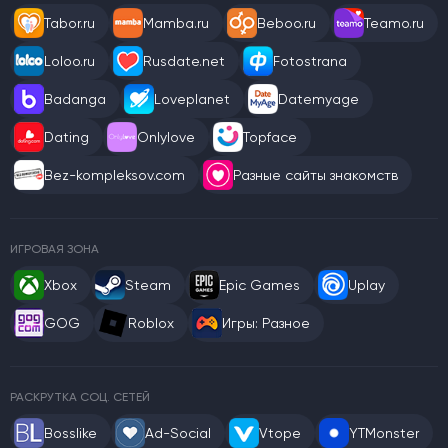
Tabor.ru
Mamba.ru
Beboo.ru
Teamo.ru
Loloo.ru
Rusdate.net
Fotostrana
Badanga
Loveplanet
Datemyage
Dating
Onlylove
Topface
Bez-kompleksov.com
Разные сайты знакомств
ИГРОВАЯ ЗОНА
Xbox
Steam
Epic Games
Uplay
GOG
Roblox
Игры: Разное
РАСКРУТКА СОЦ. СЕТЕЙ
Bosslike
Ad-Social
Vtope
YTMonster