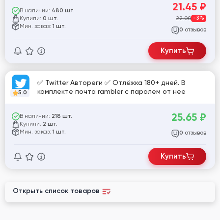
21.45
₽
В наличии:
480 шт.
Купили:
22.00
-3%
0 шт.
Мин. заказ:
1 шт.
отзывов
0
Купить
✅ Twitter Автореги ✅ Отлёжка 180+ дней. В
комплекте почта rambler с паролем от нее
5.0
25.65
₽
В наличии:
218 шт.
Купили:
2 шт.
Мин. заказ:
1 шт.
отзывов
0
Купить
Открыть список товаров