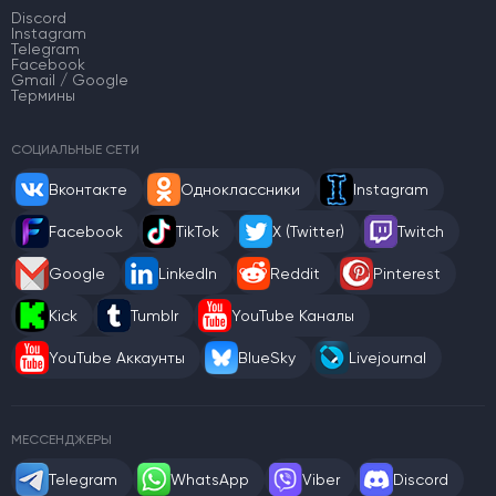
Discord
Instagram
Telegram
Facebook
Gmail / Google
Термины
СОЦИАЛЬНЫЕ СЕТИ
Вконтакте
Одноклассники
Instagram
Facebook
TikTok
X (Twitter)
Twitch
Google
LinkedIn
Reddit
Pinterest
Kick
Tumblr
YouTube Каналы
YouTube Аккаунты
BlueSky
Livejournal
МЕССЕНДЖЕРЫ
Telegram
WhatsApp
Viber
Discord