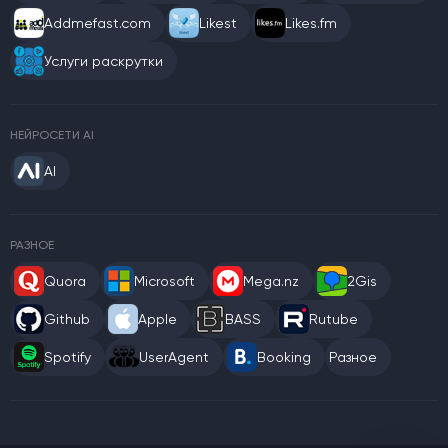
Addmefast.com
Likest
Likes.fm
Услуги раскрутки
НЕЙРОСЕТИ AI
AI
РАЗНОЕ
Quora
Microsoft
Mega.nz
2Gis
Github
Apple
BASS
Rutube
Spotify
UserAgent
Booking
Разное