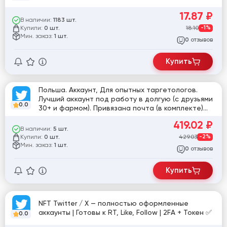
17.87
₽
В наличии:
1183 шт.
Купили:
18.10
-1%
0 шт.
Мин. заказ:
1 шт.
отзывов
0
Купить
Польша. Аккаунт, Для опытных таргетологов.
Лучший аккаунт под работу в долгую (с друзьями
0.0
30+ и фармом). Привязана почта (в комплекте)
Token EAAB.
419.02
₽
В наличии:
5 шт.
Купили:
429.03
-2%
0 шт.
Мин. заказ:
1 шт.
отзывов
0
Купить
NFT Twitter / X — полностью оформленные
аккаунты | Готовы к RT, Like, Follow | 2FA + Токен ✅
0.0