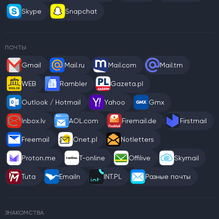
Skype
Snapchat
ПОЧТЫ
Gmail
Mail.ru
Mail.com
Mail.tm
WEB
Rambler
Gazeta.pl
Outlook / Hotmail
Yahoo
Gmx
Inbox.lv
AOL.com
Firemail.de
Firstmail
Freemail
Onet.pl
Notletters
Proton.me
T-online
Offilive
Skymail
Tuta
Emailn
INT.PL
Разные почты
ЗНАКОМСТВА