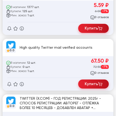
5.59
₽
В наличии:
1377 шт.
Купили:
6.00
-7%
125 шт.
Мин. заказ:
1 шт.
отзывов
0
Купить
High quality Twitter mail verified accounts
0.0
67.50
₽
В наличии:
12 шт.
Купили:
72.50
-7%
0 шт.
Мин. заказ:
1 шт.
отзывов
0
Купить
TWITTER (X.COM) - ГОД РЕГИСТРАЦИИ: 2025г -
СПОСОБ РЕГИСТРАЦИИ: АВТОРЕГ - ОТЛЁЖКА
0.0
БОЛЕЕ 10 МЕСЯЦЕВ - ДОБАВЛЕН АВАТАР +
ОБЛОЖКА - РЕАЛЬНЫЕ ИМЕНА! - 2FA KEY