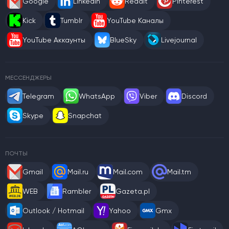
Google
LinkedIn
Reddit
Pinterest
Kick
Tumblr
YouTube Каналы
YouTube Аккаунты
BlueSky
Livejournal
МЕССЕНДЖЕРЫ
Telegram
WhatsApp
Viber
Discord
Skype
Snapchat
ПОЧТЫ
Gmail
Mail.ru
Mail.com
Mail.tm
WEB
Rambler
Gazeta.pl
Outlook / Hotmail
Yahoo
Gmx