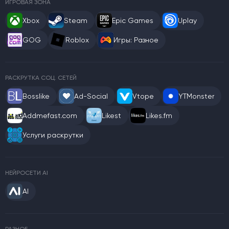
ИГРОВАЯ ЗОНА
Xbox
Steam
Epic Games
Uplay
GOG
Roblox
Игры: Разное
РАСКРУТКА СОЦ. СЕТЕЙ
Bosslike
Ad-Social
Vtope
YTMonster
Addmefast.com
Likest
Likes.fm
Услуги раскрутки
НЕЙРОСЕТИ AI
AI