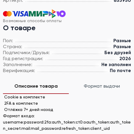
Артикул:
853950
Возможные способы оплаты
О товаре
Пол:
Разные
Страна:
Разные
Подписчики/Друзья:
Без друзей
Год регистрации:
2026
Заполнение:
Не заполнен
Верификация:
По почте
Описание товара
Формат выдачи
Cookie в комплекте
2FA в комплекте
Отлёжка 7+ дней назад
Формат входа:
username:password:2fa:auth_token:ct0:oauth_token:auth_toke
n_secret:mail:mail_password:refresh_token:client_uid