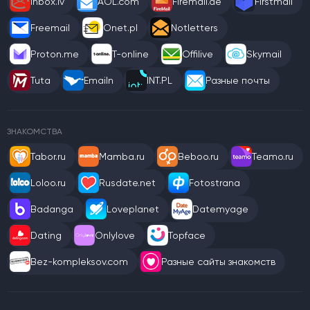
Inbox.lv
AOL.com
Firemail.de
Firstmail
Freemail
Onet.pl
Notletters
Proton.me
T-online
Offilive
Skymail
Tuta
Emailn
INT.PL
Разные почты
ЗНАКОМСТВА
Tabor.ru
Mamba.ru
Beboo.ru
Teamo.ru
Loloo.ru
Rusdate.net
Fotostrana
Badanga
Loveplanet
Datemyage
Dating
Onlylove
Topface
Bez-kompleksov.com
Разные сайты знакомств