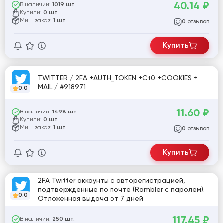
40.14
₽
В наличии:
1019 шт.
Купили:
0 шт.
Мин. заказ:
1 шт.
отзывов
0
Купить
TWITTER / 2FA +AUTH_TOKEN +Ct0 +COOKIES +
MAIL / #918971
0.0
11.60
₽
В наличии:
1498 шт.
Купили:
0 шт.
Мин. заказ:
1 шт.
отзывов
0
Купить
2FA Twitter аккаунты с авторегистрацией,
подтвержденные по почте (Rambler с паролем).
0.0
Отложенная выдача от 7 дней
117.45
₽
В наличии:
250 шт.