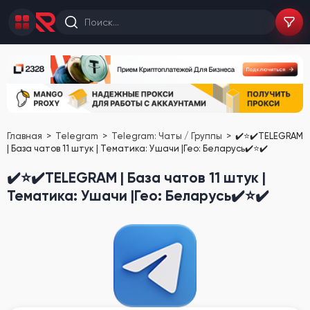
Главная
Telegram
Telegram: Чаты / Группы
✔️⭐✔️TELEGRAM
| База чатов 11 штук | Тематика: Ушачи |Гео: Беларусь✔️⭐✔️
✔️⭐✔️TELEGRAM | База чатов 11 штук |
Тематика: Ушачи |Гео: Беларусь✔️⭐✔️