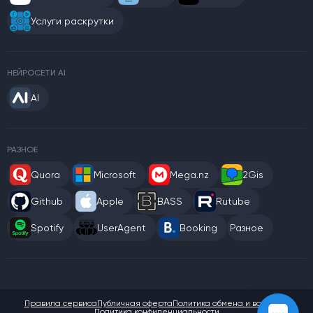
Услуги раскрутки
НЕЙРОСЕТИ AI
AI
РАЗНОЕ
Quora
Microsoft
Mega.nz
2Gis
Github
Apple
BASS
Rutube
Spotify
UserAgent
Booking
Разное
Правила сервиса
Публичная оферта
Политика обмена и возврата
Политика конфиденциальности