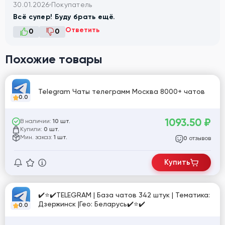
30.01.2026
Покупатель
Всё супер! Буду брать ещё.
Ответить
0
0
Похожие товары
Telegram Чаты телеграмм Москва 8000+ чатов
0.0
1093.50
₽
В наличии:
10 шт.
Купили:
0 шт.
Мин. заказ:
1 шт.
отзывов
0
Купить
✔️⭐✔️TELEGRAM | База чатов 342 штук | Тематика:
Дзержинск |Гео: Беларусь✔️⭐✔️
0.0