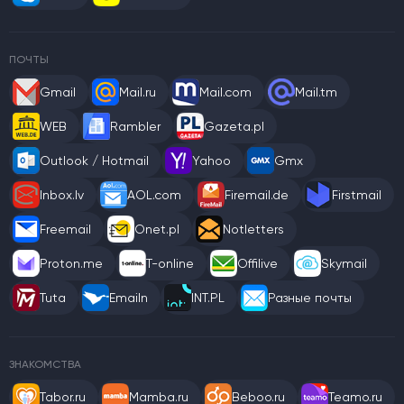
ПОЧТЫ
Gmail
Mail.ru
Mail.com
Mail.tm
WEB
Rambler
Gazeta.pl
Outlook / Hotmail
Yahoo
Gmx
Inbox.lv
AOL.com
Firemail.de
Firstmail
Freemail
Onet.pl
Notletters
Proton.me
T-online
Offilive
Skymail
Tuta
Emailn
INT.PL
Разные почты
ЗНАКОМСТВА
Tabor.ru
Mamba.ru
Beboo.ru
Teamo.ru