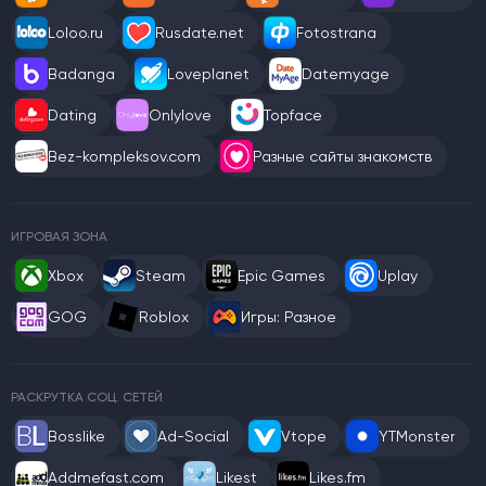
Loloo.ru
Rusdate.net
Fotostrana
Badanga
Loveplanet
Datemyage
Dating
Onlylove
Topface
Bez-kompleksov.com
Разные сайты знакомств
ИГРОВАЯ ЗОНА
Xbox
Steam
Epic Games
Uplay
GOG
Roblox
Игры: Разное
РАСКРУТКА СОЦ. СЕТЕЙ
Bosslike
Ad-Social
Vtope
YTMonster
Addmefast.com
Likest
Likes.fm