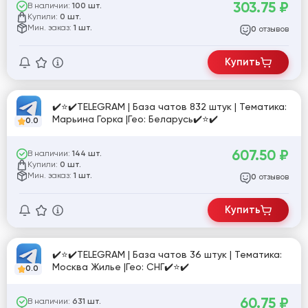
303.75
₽
В наличии:
100 шт.
Купили:
0 шт.
Мин. заказ:
1 шт.
отзывов
0
Купить
✔️⭐✔️TELEGRAM | База чатов 832 штук | Тематика:
Марьина Горка |Гео: Беларусь✔️⭐✔️
0.0
607.50
₽
В наличии:
144 шт.
Купили:
0 шт.
Мин. заказ:
1 шт.
отзывов
0
Купить
✔️⭐✔️TELEGRAM | База чатов 36 штук | Тематика:
Москва Жилье |Гео: СНГ✔️⭐✔️
0.0
60.75
₽
В наличии:
631 шт.