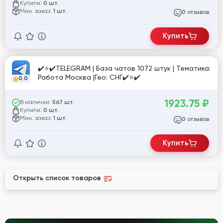
Купили:
0 шт.
Мин. заказ:
1 шт.
отзывов
0
Купить
✔️⭐✔️TELEGRAM | База чатов 1072 штук | Тематика:
Работа Москва |Гео: СНГ✔️⭐✔️
0.0
1923.75
₽
В наличии:
567 шт.
Купили:
0 шт.
Мин. заказ:
1 шт.
отзывов
0
Купить
Открыть список товаров