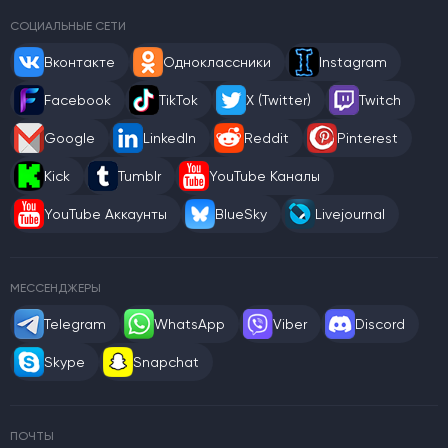
СОЦИАЛЬНЫЕ СЕТИ
Вконтакте
Одноклассники
Instagram
Facebook
TikTok
X (Twitter)
Twitch
Google
LinkedIn
Reddit
Pinterest
Kick
Tumblr
YouTube Каналы
YouTube Аккаунты
BlueSky
Livejournal
МЕССЕНДЖЕРЫ
Telegram
WhatsApp
Viber
Discord
Skype
Snapchat
ПОЧТЫ