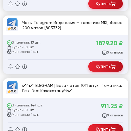
Купить
Чаты Telegram Индонезия — тематика MIX, более
200 чатов [803332]
0.0
1879.20
₽
В наличии:
13 шт.
Купили:
0 шт.
Мин. заказ:
1 шт.
отзывов
0
Купить
✔️⭐✔️TELEGRAM | База чатов 1011 штук | Тематика:
Есік |Гео: Казахстан✔️⭐✔️
0.0
911.25
₽
В наличии:
144 шт.
Купили:
0 шт.
Мин. заказ:
1 шт.
отзывов
0
Купить