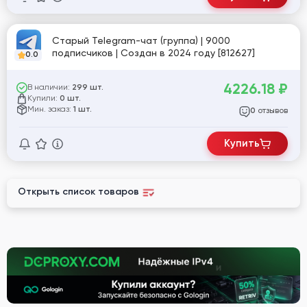
Старый Telegram-чат (группа) | 9000
подписчиков | Создан в 2024 году [812627]
0.0
4226.18
₽
В наличии:
299 шт.
Купили:
0 шт.
Мин. заказ:
1 шт.
отзывов
0
Купить
Открыть список товаров