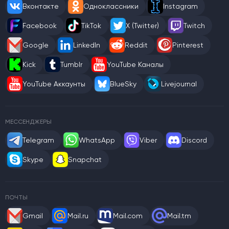
Вконтакте
Одноклассники
Instagram
Facebook
TikTok
X (Twitter)
Twitch
Google
LinkedIn
Reddit
Pinterest
Kick
Tumblr
YouTube Каналы
YouTube Аккаунты
BlueSky
Livejournal
МЕССЕНДЖЕРЫ
Telegram
WhatsApp
Viber
Discord
Skype
Snapchat
ПОЧТЫ
Gmail
Mail.ru
Mail.com
Mail.tm