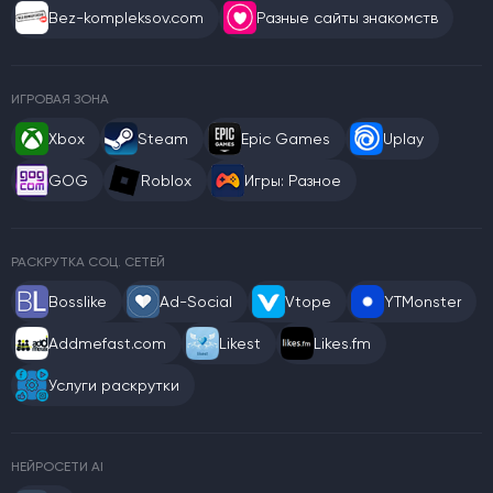
Bez-kompleksov.com
Разные сайты знакомств
ИГРОВАЯ ЗОНА
Xbox
Steam
Epic Games
Uplay
GOG
Roblox
Игры: Разное
РАСКРУТКА СОЦ. СЕТЕЙ
Bosslike
Ad-Social
Vtope
YTMonster
Addmefast.com
Likest
Likes.fm
Услуги раскрутки
НЕЙРОСЕТИ AI