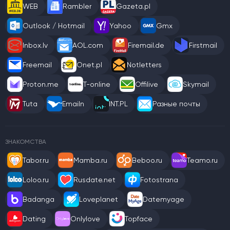
WEB
Rambler
Gazeta.pl
Outlook / Hotmail
Yahoo
Gmx
Inbox.lv
AOL.com
Firemail.de
Firstmail
Freemail
Onet.pl
Notletters
Proton.me
T-online
Offilive
Skymail
Tuta
Emailn
INT.PL
Разные почты
ЗНАКОМСТВА
Tabor.ru
Mamba.ru
Beboo.ru
Teamo.ru
Loloo.ru
Rusdate.net
Fotostrana
Badanga
Loveplanet
Datemyage
Dating
Onlylove
Topface