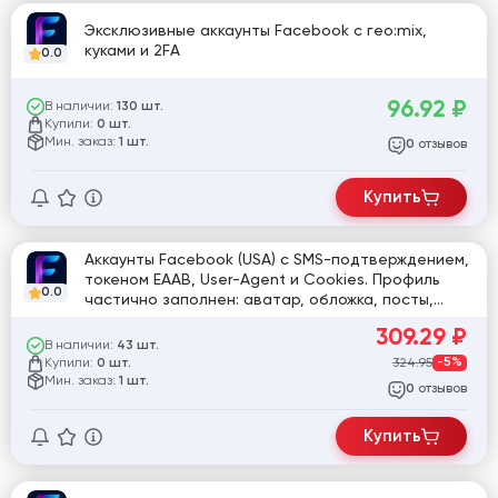
Эксклюзивные аккаунты Facebook с гео:mix,
куками и 2FA
0.0
96.92
₽
В наличии:
130 шт.
Купили:
0 шт.
Мин. заказ:
1 шт.
отзывов
0
Купить
Аккаунты Facebook (USA) с SMS-подтверждением,
токеном EAAB, User-Agent и Cookies. Профиль
0.0
частично заполнен: аватар, обложка, посты,
фото. Женский пол, имена на английском.
309.29
₽
Регистрация на устройствах с USA IP.
В наличии:
43 шт.
Купили:
324.95
-5%
0 шт.
Мин. заказ:
1 шт.
отзывов
0
Купить