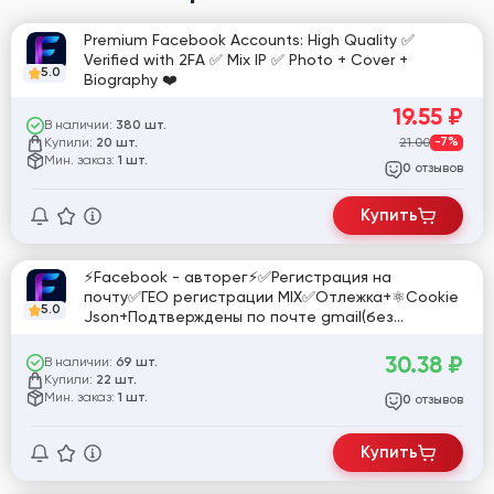
Premium Facebook Accounts: High Quality ✅
Verified with 2FA ✅ Mix IP ✅ Photo + Cover +
5.0
Biography ❤️
19.55
₽
В наличии:
380 шт.
Купили:
21.00
-7%
20 шт.
Мин. заказ:
1 шт.
отзывов
0
Купить
⚡️Facebook - авторег⚡️✅Регистрация на
почту✅ГЕО регистрации MIX✅Отлежка+⚛️Cookie
5.0
Json+Подтверждены по почте gmail(без
доступа)⚛️id|pass|cookies.
30.38
₽
В наличии:
69 шт.
Купили:
22 шт.
Мин. заказ:
1 шт.
отзывов
0
Купить