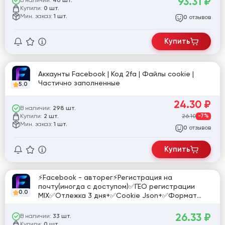
93.31
₽
В наличии:
46 шт.
Купили:
0 шт.
Мин. заказ:
1 шт.
отзывов
0
Купить
Аккаунты Facebook | Код 2fa | Файлы cookie |
Частично заполненные
5.0
24.30
₽
В наличии:
298 шт.
Купили:
26.10
-7%
2 шт.
Мин. заказ:
1 шт.
отзывов
0
Купить
⚡️Facebook - авторег⚡️Регистрация на
почту(иногда с доступом)✅ГЕО регистрации
0.0
MIX✅Отлежка 3 дня+✅Cookie Json+✅Формат
выдачи:id|pass|cookies
26.33
₽
В наличии:
33 шт.
Купили:
0 шт.