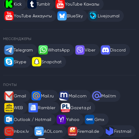
Kick
Tumblr
YouTube Каналы
YouTube Аккаунты
BlueSky
Livejournal
МЕССЕНДЖЕРЫ
Telegram
WhatsApp
Viber
Discord
Skype
Snapchat
ПОЧТЫ
Gmail
Mail.ru
Mail.com
Mail.tm
WEB
Rambler
Gazeta.pl
Outlook / Hotmail
Yahoo
Gmx
Inbox.lv
AOL.com
Firemail.de
Firstmail