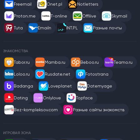
Freemail
Onet.pl
Notletters
Proton.me
T-online
Offilive
Skymail
Tuta
Emailn
INT.PL
Разные почты
ЗНАКОМСТВА
Tabor.ru
Mamba.ru
Beboo.ru
Teamo.ru
Loloo.ru
Rusdate.net
Fotostrana
Badanga
Loveplanet
Datemyage
Dating
Onlylove
Topface
Bez-kompleksov.com
Разные сайты знакомств
ИГРОВАЯ ЗОНА