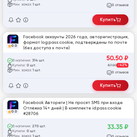
Мин. заказ:
1 шт.
отзывов
0
Купить
Facebook аккаунты 2026 года, авторегистрация,
формат log:pass:cookie, подтверждены по почте
0.0
(без доступа к почте)
50.50
₽
В наличии:
314 шт.
Купили:
87.00
-42%
0 шт.
Мин. заказ:
1 шт.
отзывов
0
Купить
Facebook Автореги | Не просят SMS при входе.
Отлёжка 14+ дней | В комплекте id:pass:cookie
0.0
#28706
33.35
₽
В наличии:
270 шт.
Купили:
0 шт.
Мин. заказ:
1 шт.
отзывов
0