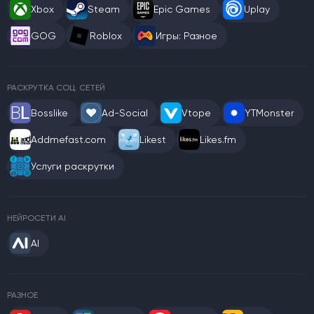
Xbox
Steam
Epic Games
Uplay
GOG
Roblox
Игры: Разное
РАСКРУТКА СОЦ. СЕТЕЙ
Bosslike
Ad-Social
Vtope
YTMonster
Addmefast.com
Likest
Likes.fm
Услуги раскрутки
НЕЙРОСЕТИ AI
AI
РАЗНОЕ