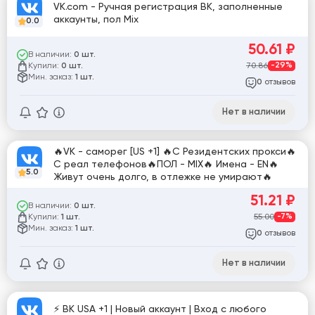
VK.com - Ручная регистрация ВК, заполненные
аккаунты, пол Mix
0.0
50.61
₽
В наличии:
0 шт.
Купили:
70.86
-29%
0 шт.
Мин. заказ:
1 шт.
отзывов
0
Нет в наличии
🔥VK - саморег [US +1] 🔥С Резидентских прокси🔥
С реал телефонов🔥ПОЛ - MIX🔥 Имена - EN🔥
5.0
Живут очень долго, в отлежке не умирают🔥
51.21
₽
В наличии:
0 шт.
Купили:
55.00
-7%
1 шт.
Мин. заказ:
1 шт.
отзывов
0
Нет в наличии
⚡ ВК USA +1 | Новый аккаунт | Вход с любого