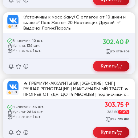
(Устойчивы к масс бану) С отлегой от 10 дней и
выше ✅ Пол: Жен от 20 Настоящих Друзей: ✅
5.0
Выдача: Логин:Пароль
302.40
₽
В наличии:
10 шт.
Купили:
136 шт.
Мин. заказ:
1 шт.
отзывов
25
Купить
🔥 ПРЕМИУМ-АККАУНТЫ ВК | ЖЕНСКИЕ | СНГ |
РУЧНАЯ РЕГИСТРАЦИЯ | МАКСИМАЛЬНЫЙ ТРАСТ 🔥
5.0
ПРОГРЕВ ОТ 7ДН. ДО 14 МЕСЯЦЕВ | подписчики от
27 до 1000+ живых друзей
303.75
₽
В наличии:
38 шт.
Купили:
362.50
-16%
2644 шт.
Мин. заказ:
1 шт.
отзыва
192
Купить