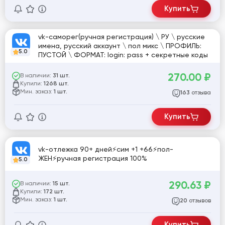
Купить
vk-саморег(ручная регистрация) \ РУ \ русские
имена, русский аккаунт \ пол микс \ ПРОФИЛЬ:
5.0
ПУСТОЙ \ ФОРМАТ: login: pass + секретные коды
270.00
₽
В наличии:
31 шт.
Купили:
1268 шт.
Мин. заказ:
1 шт.
отзыва
163
Купить
vk-отлежка 90+ дней⚡️сим +1 +66⚡️пол-
ЖЕН⚡️ручная регистрация 100%
5.0
290.63
₽
В наличии:
15 шт.
Купили:
172 шт.
Мин. заказ:
1 шт.
отзывов
20
Купить