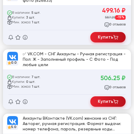
фото [826833]
499.16
₽
В наличии:
5 шт.
Купили:
587.25
-15%
3 шт.
Мин. заказ:
1 шт.
отзывов
0
Купить
✅ VK.COM - СНГ Аккаунты - Ручная регистрация -
Пол: Ж - Заполненый профиль - С Фото - Под
0.0
любые цели
506.25
₽
В наличии:
7 шт.
Купили:
0 шт.
Мин. заказ:
1 шт.
отзывов
0
Купить
Аккаунты ВКонтакте (VK.com) женские из СНГ:
Авторег, ручная регистрация. Формат выдачи:
5.0
номер телефона, пароль, резервные коды