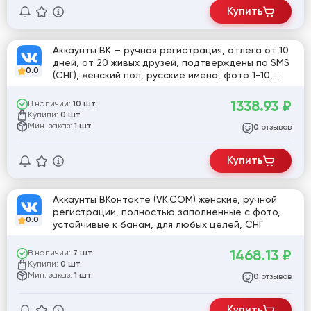
Купить
Аккаунты ВК — ручная регистрация, отлега от 10
дней, от 20 живых друзей, подтверждены по SMS
0.0
(СНГ), женский пол, русские имена, фото 1-10,
красивые аватарки
1338.93
₽
В наличии:
10 шт.
Купили:
0 шт.
Мин. заказ:
1 шт.
отзывов
0
Купить
Аккаунты ВКонтакте (VK.COM) женские, ручной
регистрации, полностью заполненные с фото,
0.0
устойчивые к банам, для любых целей, СНГ
1468.13
₽
В наличии:
7 шт.
Купили:
0 шт.
Мин. заказ:
1 шт.
отзывов
0
Купить