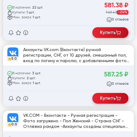
[817839]
581.38
₽
В наличии:
22 шт.
Купили:
763.43
-24%
1 шт.
Мин. заказ:
1 шт.
отзывов
0
Купить
Аккаунты VK.com (Вконтакте) ручной
регистрации, СНГ, от 10 друзей, смешанный пол,
5.0
вход по логину и паролю, с добавленными фото,
отлежаные не меньше полугода
587.25
₽
В наличии:
3 шт.
Купили:
2 шт.
Мин. заказ:
1 шт.
отзывов
0
Купить
VK.COM - Вконтакте - Ручная регистрация -
Фото загружено - Пол Женский - Страна СНГ -
0.0
Отлёжка рандом -Аккаунты созданы специально
для продажи на разные номера и IP - адреса. (