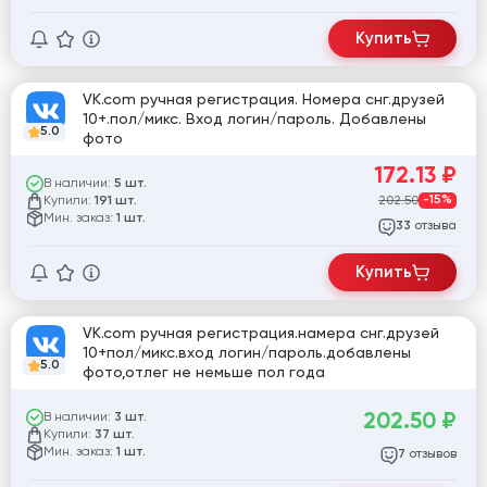
Купить
VK.com ручная регистрация. Номера снг.друзей
10+.пол/микс. Вход логин/пароль. Добавлены
5.0
фото
172.13
₽
В наличии:
5 шт.
Купили:
202.50
-15%
191 шт.
Мин. заказ:
1 шт.
отзыва
33
Купить
VK.com ручная регистрация.намера снг.друзей
10+пол/микс.вход логин/пароль.добавлены
5.0
фото,отлег не немьше пол года
202.50
₽
В наличии:
3 шт.
Купили:
37 шт.
Мин. заказ:
1 шт.
отзывов
7