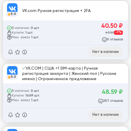
VK.com Ручная регистрация + 2FA
5.0
40.50
₽
В наличии:
0 шт.
Купили:
43.50
-7%
1 шт.
Мин. заказ:
1 шт.
отзывов
0
Нет в наличии
✅VK.COM | США +1 SIM-карта | Ручная
регистрация аккаунта | Женский пол | Русские
5.0
имена | Ограниченное предложение
48.59
₽
В наличии:
0 шт.
Купили:
1669 шт.
Мин. заказ:
1 шт.
отзывов
257
Нет в наличии