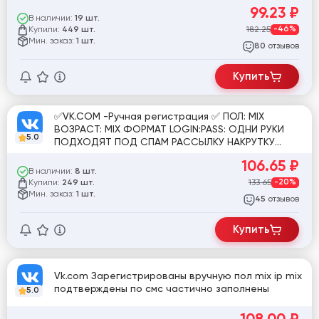
99.23
₽
В наличии:
19 шт.
Купили:
182.25
-46%
449 шт.
Мин. заказ:
1 шт.
отзывов
80
Купить
✅VK.COM -Ручная регистрация ✅ ПОЛ: MIX
ВОЗРАСТ: MIX ФОРМАТ LOGIN:PASS: ОДНИ РУКИ
5.0
ПОДХОДЯТ ПОД СПАМ РАССЫЛКУ НАКРУТКУ
ЛАЙКИНГ И Т.Д
106.65
₽
В наличии:
8 шт.
Купили:
133.65
-20%
249 шт.
Мин. заказ:
1 шт.
отзывов
45
Купить
Vk.com Зарегистрированы вручную пол mix ip mix
подтверждены по смс частично заполнены
5.0
108.00
₽