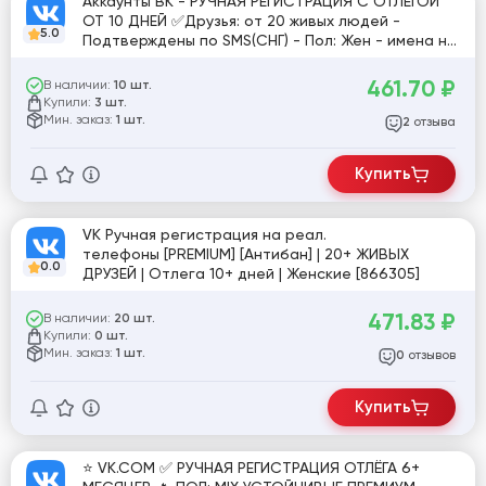
Аккаунты ВК - РУЧНАЯ РЕГИСТРАЦИЯ С ОТЛЕГОЙ
ОТ 10 ДНЕЙ ✅Друзья: от 20 живых людей -
5.0
Подтверждены по SMS(СНГ) - Пол: Жен - имена на
RU языке ✅ - Фото 1-10 - Красивые авы [840563]
461.70
₽
В наличии:
10 шт.
Купили:
3 шт.
Мин. заказ:
1 шт.
отзыва
2
Купить
VK Ручная регистрация на реал.
телефоны [PREMIUM] [Антибан] | 20+ ЖИВЫХ
0.0
ДРУЗЕЙ | Отлега 10+ дней | Женские [866305]
471.83
₽
В наличии:
20 шт.
Купили:
0 шт.
Мин. заказ:
1 шт.
отзывов
0
Купить
⭐️ VK.COM ✅ РУЧНАЯ РЕГИСТРАЦИЯ ОТЛЁГА 6+