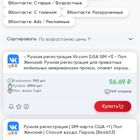
ВКонтакте: Старые / Возрастные
ВКонтакте: С токеном
ВКонтакте: Раскрученные
ВКонтакте: Ads / Рекламные
Сортировать:
✅Ручная регистрация Vk.com [USA SIM +1] - Пол:
Женский. Ручная регистрация для приватных
5.0
мобильных американских прокси, спамят хорошо,
в отлёжке умирают✅ [775020]
56.69
₽
В наличии:
190 шт.
Купили:
6196 шт.
Мин. заказ:
1 шт.
отзывов
749
Купить
Ручная регистрация | SIM-карта США +1 | Пол:
Женский | Способ входа: Пароль [844603]
5.0