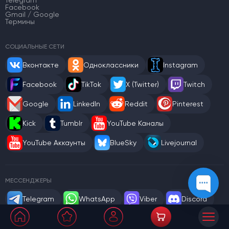
Facebook
Gmail / Google
Термины
СОЦИАЛЬНЫЕ СЕТИ
Вконтакте
Одноклассники
Instagram
Facebook
TikTok
X (Twitter)
Twitch
Google
LinkedIn
Reddit
Pinterest
Kick
Tumblr
YouTube Каналы
YouTube Аккаунты
BlueSky
Livejournal
МЕССЕНДЖЕРЫ
Telegram
WhatsApp
Viber
Discord
Skype
Snapchat