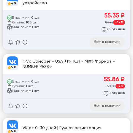
устройства
4.9
55.35
₽
В наличии:
0 шт.
Купили:
87.75
-37%
108 шт.
Мин. заказ:
1 шт.
отзывов
28
Нет в наличии
✨VK Саморег - USA +1✨ПОЛ - MIX✨Формат -
NUMBER:PASS✨
5.0
55.86
₽
В наличии:
0 шт.
Купили:
60.00
-7%
1 шт.
Мин. заказ:
1 шт.
отзывов
0
Нет в наличии
VK от 0-30 дней | Ручная регистрация
5.0