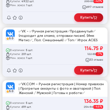
Купили:
200.00
-43%
4922 шт.
Мин. заказ:
1 шт.
отзывов
697
Купить
✅VK - ✅Ручная регистрация✅Продвинутый✅
(подходит для спама, отправки писем). (Имя:
5.0
Метис✅, Пол: Смешанный) ✅Топ✅ Игрок ACIES
114.75
₽
В наличии:
5 шт.
Купили:
122.85
-7%
201 шт.
Мин. заказ:
1 шт.
отзыва
33
Купить
✅VK.COM – Ручная регистрация | Номер привязан
| Прогретые аккаунты с фото и аватаркой | Пол:
5.0
Женский / Мужской | Готовы к работе✅
136.35
₽
В наличии:
5 шт.
Купили:
254.84
-46%
619 шт.