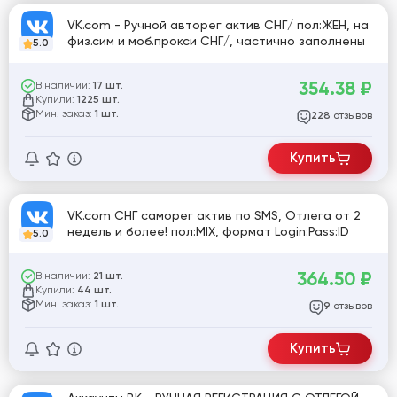
VK.com - Ручной авторег актив СНГ/ пол:ЖЕН, на
физ.сим и моб.прокси СНГ/, частично заполнены
5.0
354.38
₽
В наличии:
17 шт.
Купили:
1225 шт.
Мин. заказ:
1 шт.
отзывов
228
Купить
VK.com СНГ саморег актив по SMS, Отлега от 2
недель и более! пол:MIX, формат Login:Pass:ID
5.0
364.50
₽
В наличии:
21 шт.
Купили:
44 шт.
Мин. заказ:
1 шт.
отзывов
9
Купить