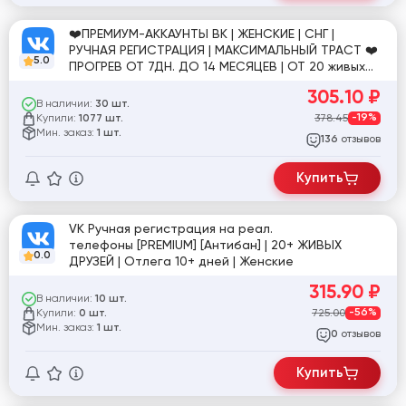
❤️ПРЕМИУМ-АККАУНТЫ ВК | ЖЕНСКИЕ | СНГ |
РУЧНАЯ РЕГИСТРАЦИЯ | МАКСИМАЛЬНЫЙ ТРАСТ ❤️
5.0
ПРОГРЕВ ОТ 7ДН. ДО 14 МЕСЯЦЕВ | ОТ 20 живых
друзей
305.10
₽
В наличии:
30 шт.
Купили:
378.45
-19%
1077 шт.
Мин. заказ:
1 шт.
отзывов
136
Купить
VK Ручная регистрация на реал.
телефоны [PREMIUM] [Антибан] | 20+ ЖИВЫХ
0.0
ДРУЗЕЙ | Отлега 10+ дней | Женские
315.90
₽
В наличии:
10 шт.
Купили:
725.00
-56%
0 шт.
Мин. заказ:
1 шт.
отзывов
0
Купить