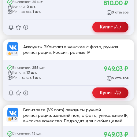
Канада, Франция, Германия, Колумбия, Бразилия,
810.00
₽
В наличии:
25 шт.
Испания, Кения, Чехия)
Купили:
0 шт.
Мин. заказ:
1 шт.
отзывов
0
Купить
Аккаунты ВКонтакте женские с фото, ручная
регистрация, Россия, разные IP
5.0
949.03
₽
В наличии:
255 шт.
Купили:
13 шт.
Мин. заказ:
1 шт.
отзывов
6
Купить
Вконтакте (VK.com) аккаунты ручной
регистрации: женский пол, с фото, уникальные IP,
5.0
высокое качество. Подходят для любых целей.
949.03
₽
В наличии:
13 шт.