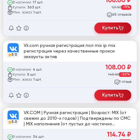
В наличии:
17 шт.
Купили:
121.50
-11%
363 шт.
Мин. заказ:
1 шт.
отзывов
65
Купить
Vk.com ручная регистрация пол mix ip mix
регистрация через качественные прокси
5.0
аккаунты актив
108.00
₽
В наличии:
4 шт.
Купили:
145.00
-26%
5 шт.
Мин. заказ:
1 шт.
отзыв
1
Купить
VK.COM | Ручная регистрация | Возраст: MIX (от
свежих до 2010-х годов) | Подтверждены по СМС
5.0
| MIX наполнения (от пустых до частично
заполненных: аватарка / посты / друзья) | Пол:
114.74
₽
мужской / женский
В наличии:
34 шт.