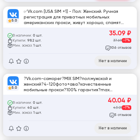
✅Vk.com [USA SIM +1] - Пол: Женский. Ручная
регистрация для приватных мобильных
5.0
американских прокси, живут хорошо, спамят
хорошо, в трущобах не умирают.✅
35.09
₽
В наличии:
0 шт.
Купили:
37.69
-7%
982 шт.
Мин. заказ:
1 шт.
отзывов
106
Нет в наличии
?Vk.com-саморег?MIX SIM?пол:мужской и
женский?4-120фото+ава?качественные
5.0
мобильные прокси?100% гарантия?max
живучести?активность 24/7?
40.04
₽
В наличии:
0 шт.
Купили:
43.01
-7%
40 шт.
Мин. заказ:
1 шт.
отзывов
5
Нет в наличии