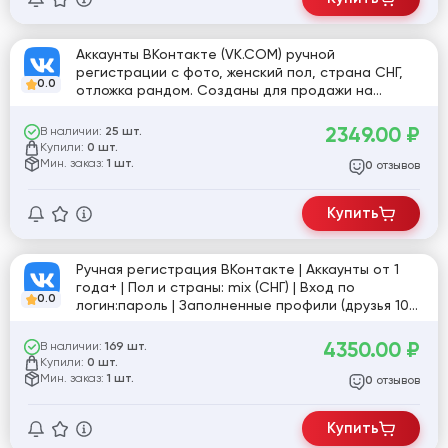
Аккаунты ВКонтакте (VK.COM) ручной
регистрации с фото, женский пол, страна СНГ,
0.0
отложка рандом. Созданы для продажи на
разные номера и IP-адреса (Канада, Франция,
Германия, Колумбия, Бразилия, Испания, Кения,
2349.00
₽
В наличии:
25 шт.
Чехия) [845039]
Купили:
0 шт.
Мин. заказ:
1 шт.
отзывов
0
Купить
Ручная регистрация ВКонтакте | Аккаунты от 1
года+ | Пол и страны: mix (СНГ) | Вход по
0.0
логин:пароль | Заполненные профили (друзья 10+,
фото 10+, диалоги 10+)
4350.00
₽
В наличии:
169 шт.
Купили:
0 шт.
Мин. заказ:
1 шт.
отзывов
0
Купить