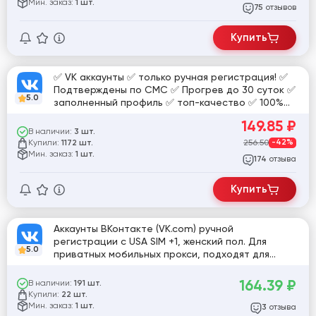
Мин. заказ:
1 шт.
отзывов
75
Купить
✅ VK аккаунты ✅ только ручная регистрация! ✅
Подтверждены по СМС ✅ Прогрев до 30 суток ✅
5.0
заполненный профиль ✅ топ-качество ✅ 100%
валидность ✅ max живучесть ✅
149.85
₽
В наличии:
3 шт.
Купили:
256.50
-42%
1172 шт.
Мин. заказ:
1 шт.
отзыва
174
Купить
Аккаунты ВКонтакте (VK.com) ручной
регистрации с USA SIM +1, женский пол. Для
5.0
приватных мобильных прокси, подходят для
спама и обхода блокировок, в отлёжке теряют
активность
164.39
₽
В наличии:
191 шт.
Купили:
22 шт.
Мин. заказ:
1 шт.
отзыва
3