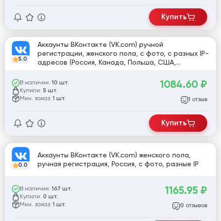
Купить
Аккаунты ВКонтакте (VK.com) ручной
регистрации, женского пола, с фото, с разных IP-
5.0
адресов (Россия, Канада, Польша, США,
Индонезия, Англия, Франция, Кения) для
устойчивости и обхода блокировок
1084.60
₽
В наличии:
10 шт.
Купили:
5 шт.
Мин. заказ:
1 шт.
отзыв
1
Купить
Аккаунты ВКонтакте (VK.com) женского пола,
ручная регистрация, Россия, с фото, разные IP
0.0
1165.95
₽
В наличии:
167 шт.
Купили:
0 шт.
Мин. заказ:
1 шт.
отзывов
0