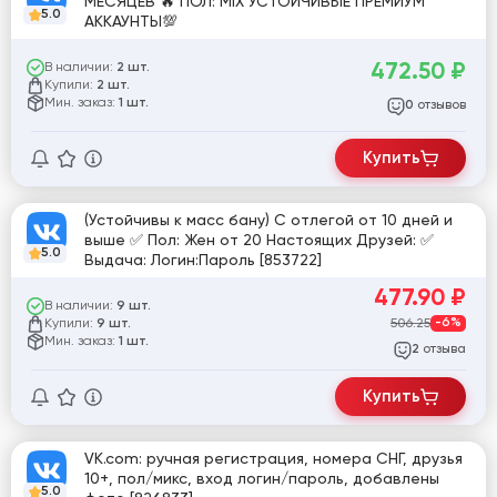
МЕСЯЦЕВ 🔥 ПОЛ: MIX УСТОЙЧИВЫЕ ПРЕМИУМ
5.0
АККАУНТЫ💯
472.50
₽
В наличии:
2 шт.
Купили:
2 шт.
Мин. заказ:
1 шт.
отзывов
0
Купить
(Устойчивы к масс бану) С отлегой от 10 дней и
выше ✅ Пол: Жен от 20 Настоящих Друзей: ✅
5.0
Выдача: Логин:Пароль [853722]
477.90
₽
В наличии:
9 шт.
Купили:
506.25
-6%
9 шт.
Мин. заказ:
1 шт.
отзыва
2
Купить
VK.com: ручная регистрация, номера СНГ, друзья
10+, пол/микс, вход логин/пароль, добавлены
5.0