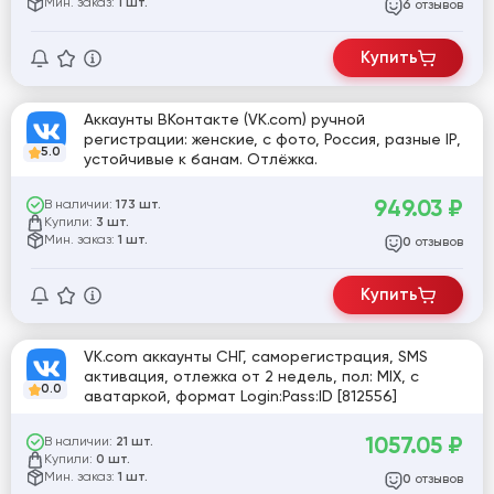
Мин. заказ:
1 шт.
отзывов
6
Купить
Аккаунты ВКонтакте (VK.com) ручной
регистрации: женские, с фото, Россия, разные IP,
5.0
устойчивые к банам. Отлёжка.
949.03
₽
В наличии:
173 шт.
Купили:
3 шт.
Мин. заказ:
1 шт.
отзывов
0
Купить
VK.com аккаунты СНГ, саморегистрация, SMS
активация, отлежка от 2 недель, пол: MIX, с
0.0
аватаркой, формат Login:Pass:ID [812556]
1057.05
₽
В наличии:
21 шт.
Купили:
0 шт.
Мин. заказ:
1 шт.
отзывов
0