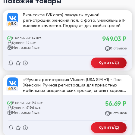
Похожие товары
Вконтакте (VK.com) аккаунты ручной
регистрации: женский пол, с фото, уникальные IP,
5.0
высокое качество. Подходят для любых целей.
949.03
₽
В наличии:
13 шт.
Купили:
12 шт.
Мин. заказ:
1 шт.
отзывов
0
Купить
✅Ручная регистрация Vk.com [USA SIM +1] - Пол:
Женский. Ручная регистрация для приватных
5.0
мобильных американских прокси, спамят хорошо,
в отлёжке умирают✅ [775020]
56.69
₽
В наличии:
94 шт.
Купили:
6196 шт.
Мин. заказ:
1 шт.
отзывов
0
Купить