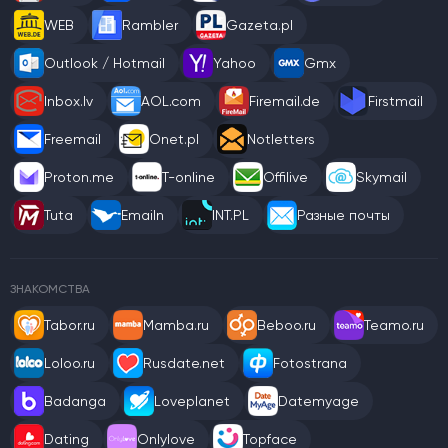
WEB
Rambler
Gazeta.pl
Outlook / Hotmail
Yahoo
Gmx
Inbox.lv
AOL.com
Firemail.de
Firstmail
Freemail
Onet.pl
Notletters
Proton.me
T-online
Offilive
Skymail
Tuta
Emailn
INT.PL
Разные почты
ЗНАКОМСТВА
Tabor.ru
Mamba.ru
Beboo.ru
Teamo.ru
Loloo.ru
Rusdate.net
Fotostrana
Badanga
Loveplanet
Datemyage
Dating
Onlylove
Topface