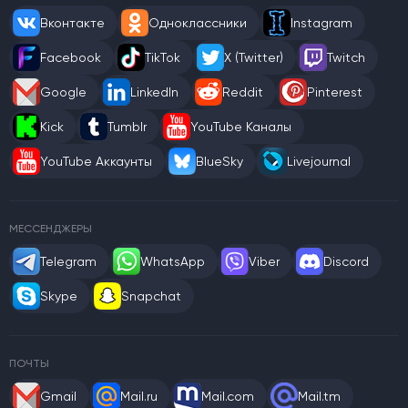
Вконтакте
Одноклассники
Instagram
Facebook
TikTok
X (Twitter)
Twitch
Google
LinkedIn
Reddit
Pinterest
Kick
Tumblr
YouTube Каналы
YouTube Аккаунты
BlueSky
Livejournal
МЕССЕНДЖЕРЫ
Telegram
WhatsApp
Viber
Discord
Skype
Snapchat
ПОЧТЫ
Gmail
Mail.ru
Mail.com
Mail.tm