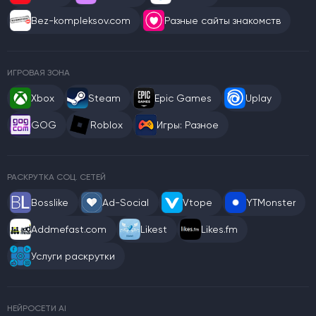
Bez-kompleksov.com
Разные сайты знакомств
ИГРОВАЯ ЗОНА
Xbox
Steam
Epic Games
Uplay
GOG
Roblox
Игры: Разное
РАСКРУТКА СОЦ. СЕТЕЙ
Bosslike
Ad-Social
Vtope
YTMonster
Addmefast.com
Likest
Likes.fm
Услуги раскрутки
НЕЙРОСЕТИ AI