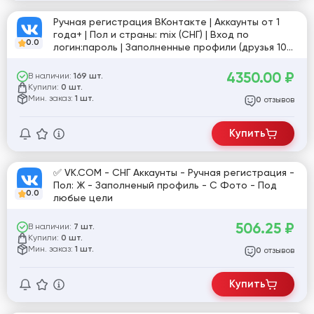
Ручная регистрация ВКонтакте | Аккаунты от 1
года+ | Пол и страны: mix (СНГ) | Вход по
0.0
логин:пароль | Заполненные профили (друзья 10+,
фото 10+, диалоги 10+)
4350.00
₽
В наличии:
169 шт.
Купили:
0 шт.
Мин. заказ:
1 шт.
отзывов
0
Купить
✅ VK.COM - СНГ Аккаунты - Ручная регистрация -
Пол: Ж - Заполненый профиль - С Фото - Под
0.0
любые цели
506.25
₽
В наличии:
7 шт.
Купили:
0 шт.
Мин. заказ:
1 шт.
отзывов
0
Купить