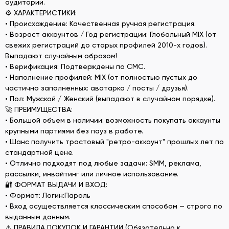
аудитории.
⚙️ ХАРАКТЕРИСТИКИ:
• Происхождение: Качественная ручная регистрация.
• Возраст аккаунтов / Год регистрации: Глобальный MIX (от
свежих регистраций до старых профилей 2010-х годов).
Выпадают случайным образом!
• Верификация: Подтверждены по СМС.
• Наполнение профилей: MIX (от полностью пустых до
частично заполненных: аватарка / посты / друзья).
• Пол: Мужской / Женский (выпадают в случайном порядке).
🚀 ПРЕИМУЩЕСТВА:
• Большой объем в наличии: возможность покупать аккаунты
крупными партиями без пауз в работе.
• Шанс получить трастовый "ретро-аккаунт" прошлых лет по
стандартной цене.
• Отлично подходят под любые задачи: SMM, реклама,
рассылки, инвайтинг или личное использование.
🔐 ФОРМАТ ВЫДАЧИ И ВХОД:
• Формат: Логин:Пароль
• Вход осуществляется классическим способом — строго по
выданным данным.
⚠️ ПРАВИЛА ПОКУПОК И ГАРАНТИИ (Обязательно к