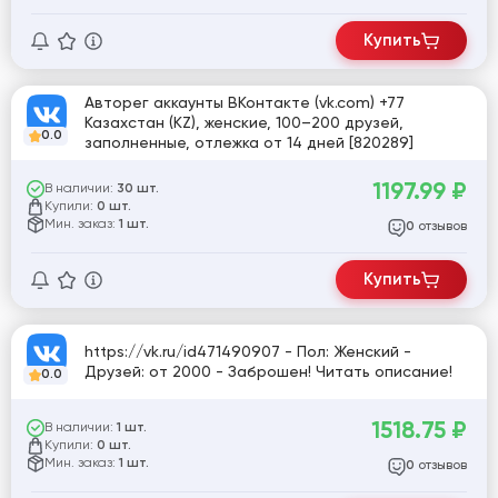
Купить
Авторег аккаунты ВКонтакте (vk.com) +77
Казахстан (KZ), женские, 100–200 друзей,
0.0
заполненные, отлежка от 14 дней [820289]
1197.99
₽
В наличии:
30 шт.
Купили:
0 шт.
Мин. заказ:
1 шт.
отзывов
0
Купить
https://vk.ru/id471490907 - Пол: Женский -
Друзей: от 2000 - Заброшен! Читать описание!
0.0
1518.75
₽
В наличии:
1 шт.
Купили:
0 шт.
Мин. заказ:
1 шт.
отзывов
0