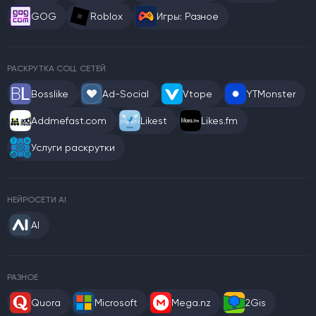
GOG
Roblox
Игры: Разное
РАСКРУТКА СОЦ. СЕТЕЙ
Bosslike
Ad-Social
Vtope
YTMonster
Addmefast.com
Likest
Likes.fm
Услуги раскрутки
НЕЙРОСЕТИ AI
AI
РАЗНОЕ
Quora
Microsoft
Mega.nz
2Gis