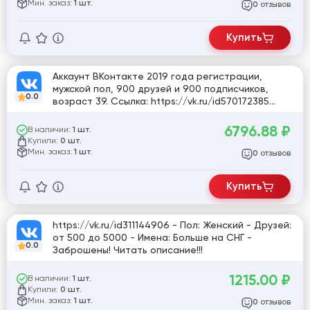
Мин. заказ:
1 шт.
отзывов
0
Купить
Аккаунт ВКонтакте 2019 года регистрации,
мужской пол, 900 друзей и 900 подписчиков,
0.0
возраст 39. Ссылка: https://vk.ru/id570172385
[806780]
6796.88
₽
В наличии:
1 шт.
Купили:
0 шт.
Мин. заказ:
1 шт.
отзывов
0
Купить
https://vk.ru/id311144906 - Пол: Женский - Друзей:
от 500 до 5000 - Имена: Больше на СНГ -
0.0
Заброшены! Читать описание!!!
1215.00
₽
В наличии:
1 шт.
Купили:
0 шт.
Мин. заказ:
1 шт.
отзывов
0