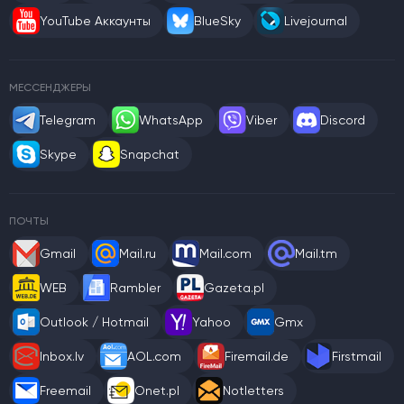
YouTube Аккаунты
BlueSky
Livejournal
МЕССЕНДЖЕРЫ
Telegram
WhatsApp
Viber
Discord
Skype
Snapchat
ПОЧТЫ
Gmail
Mail.ru
Mail.com
Mail.tm
WEB
Rambler
Gazeta.pl
Outlook / Hotmail
Yahoo
Gmx
Inbox.lv
AOL.com
Firemail.de
Firstmail
Freemail
Onet.pl
Notletters