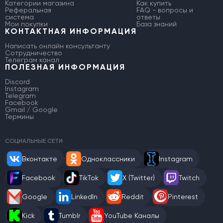
Категории магазина
Как купить
Реферальная
FAQ - вопросы и
система
ответы
Мои покупки
База знаний
КОНТАКТНАЯ ИНФОРМАЦИЯ
Написать онлайн консультанту
Сотрудничество
Телеграм канал
ПОЛЕЗНАЯ ИНФОРМАЦИЯ
Discord
Instagram
Telegram
Facebook
Gmail / Google
Термины
СОЦИАЛЬНЫЕ СЕТИ
Вконтакте
Одноклассники
Instagram
Facebook
TikTok
X (Twitter)
Twitch
Google
LinkedIn
Reddit
Pinterest
Kick
Tumblr
YouTube Каналы