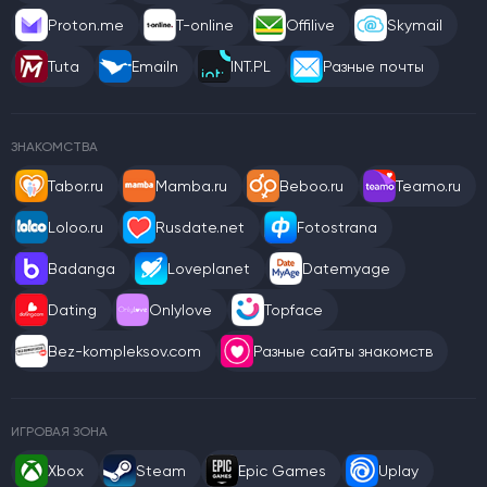
Proton.me
T-online
Offilive
Skymail
Tuta
Emailn
INT.PL
Разные почты
ЗНАКОМСТВА
Tabor.ru
Mamba.ru
Beboo.ru
Teamo.ru
Loloo.ru
Rusdate.net
Fotostrana
Badanga
Loveplanet
Datemyage
Dating
Onlylove
Topface
Bez-kompleksov.com
Разные сайты знакомств
ИГРОВАЯ ЗОНА
Xbox
Steam
Epic Games
Uplay