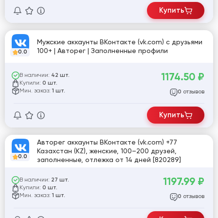
Купить
Мужские аккаунты ВКонтакте (vk.com) с друзьями
100+ | Авторег | Заполненные профили
0.0
1174.50
₽
В наличии:
42 шт.
Купили:
0 шт.
Мин. заказ:
1 шт.
отзывов
0
Купить
Авторег аккаунты ВКонтакте (vk.com) +77
Казахстан (KZ), женские, 100–200 друзей,
0.0
заполненные, отлежка от 14 дней [820289]
1197.99
₽
В наличии:
27 шт.
Купили:
0 шт.
Мин. заказ:
1 шт.
отзывов
0