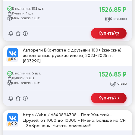
1526.85
₽
В наличии:
102 шт.
Купили:
1 шт.
Мин. заказ:
1 шт.
отзывов
0
Купить
Автореги ВКонтакте с друзьями 100+ (женские),
заполненные русские имена, 2023-2025 гг.
5.0
[803290]
1526.85
₽
В наличии:
6 шт.
Купили:
2 шт.
Мин. заказ:
1 шт.
отзыв
1
Купить
https://vk.ru/id840894308 - Пол: Женский -
Друзей: от 1000 до 10000 - Имена: Больше на СНГ
0.0
- Заброшены! Читать описание!!!