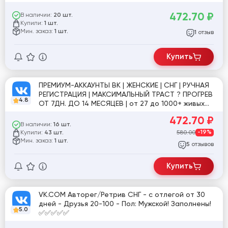
друзей [854231]
472.70
₽
В наличии:
20 шт.
Купили:
1 шт.
Мин. заказ:
1 шт.
отзыв
1
Купить
ПРЕМИУМ-АККАУНТЫ ВК | ЖЕНСКИЕ | СНГ | РУЧНАЯ
РЕГИСТРАЦИЯ | МАКСИМАЛЬНЫЙ ТРАСТ ? ПРОГРЕВ
4.8
ОТ 7ДН. ДО 14 МЕСЯЦЕВ | от 27 до 1000+ живых
друзей
472.70
₽
В наличии:
16 шт.
Купили:
580.00
-19%
43 шт.
Мин. заказ:
1 шт.
отзывов
5
Купить
VK.COM Авторег/Ретрив СНГ - с отлегой от 30
дней - Друзья 20-100 - Пол: Мужской! Заполнены!
5.0
✅✅✅✅✅