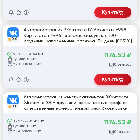
Купить
Авторегистрация ВКонтакте (Узбекистан +998,
Кыргызстан +996), женские аккаунты с 100+
0.0
друзьями, заполненные, отлежка 15+ дней [803181]
1174.50
₽
В наличии:
53 шт.
Купили:
0 шт.
Мин. заказ:
1 шт.
отзывов
0
Купить
Авторегистрация женских аккаунтов ВКонтакте
(vk.com) с 100+ друзьями, заполненные профили,
0.0
качественные номера, низкий риск блокировки,
формат Log:pass:id [805077]
1174.50
₽
В наличии:
38 шт.
Купили:
0 шт.
Мин. заказ:
1 шт.
отзывов
0