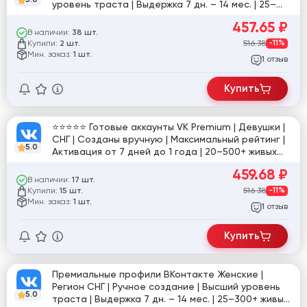
уровень траста | Выдержка 7 дн. – 14 мес. | 25–
300+ живых друзей⭐️⭐️⭐️⭐️⭐️ [824865]
457.65
₽
В наличии:
38 шт.
Купили:
516.38
-11%
2 шт.
Мин. заказ:
1 шт.
отзыв
1
Купить
⭐️⭐️⭐️⭐️⭐️ Готовые аккаунты VK Premium | Девушки |
СНГ | Созданы вручную | Максимальный рейтинг |
5.0
Активация от 7 дней до 1 года | 20–500+ живых
друзей⭐️⭐️⭐️⭐️⭐️ [824859]
459.68
₽
В наличии:
17 шт.
Купили:
516.38
-11%
15 шт.
Мин. заказ:
1 шт.
отзыв
1
Купить
Премиальные профили ВКонтакте Женские |
Регион СНГ | Ручное создание | Высший уровень
5.0
траста | Выдержка 7 дн. – 14 мес. | 25–300+ живых