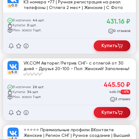
КЗ номера +77 | Ручная регистрация на реал.
0.0
телефоны | Отлега 2 мес+ | Женские | С Фото
431.16
₽
В наличии:
44 шт.
Купили:
0 шт.
Мин. заказ:
1 шт.
отзывов
0
Купить
VK.COM Авторег/Ретрив СНГ- с отлегой от 30
дней - Друзья 20-100 - Пол: Женский! Заполнены!
5.0
✅✅✅✅✅
445.50
₽
В наличии:
26 шт.
Купили:
465.75
-4%
34 шт.
Мин. заказ:
1 шт.
отзыва
3
Купить
⭐️⭐️⭐️⭐️⭐️ Премиальные профили ВКонтакте
Женские | Регион СНГ | Ручное создание | Высший
5.0