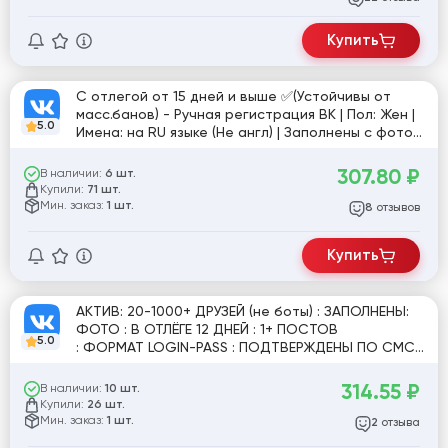
Купить
C отлегой от 15 дней и выше ✅(Устойчивы от
масс.банов) - Ручная регистрация ВК | Пол: Жен |
5.0
Имена: на RU языке (Не англ) | Заполнены с фото
❤️
307.80
₽
В наличии:
6 шт.
Купили:
71 шт.
Мин. заказ:
1 шт.
отзывов
8
Купить
АКТИВ: 20-1000+ ДРУЗЕЙ (не боты) : ЗАПОЛНЕНЫ:
ФОТО : В ОТЛЁГЕ 12 ДНЕЙ : 1+ ПОСТОВ
5.0
: ФОРМАТ LOGIN-PASS : ПОДТВЕРЖДЕНЫ ПО СМС :
ПОЛ - ЖЕН : СТРАНА - СНГ
314.55
₽
В наличии:
10 шт.
Купили:
26 шт.
Мин. заказ:
1 шт.
отзыва
2