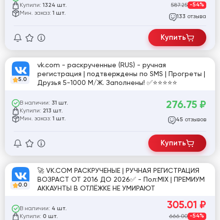
Купили:
587.25
-54%
1324 шт.
Мин. заказ:
1 шт.
отзыва
133
Купить
vk.com - раскрученные (RUS) - ручная
регистрация | подтверждены по SMS | Прогреты |
5.0
Друзья 5-1000 М/Ж. Заполнены! ✅⭐️⭐️⭐️⭐️⭐️
276.75
₽
В наличии:
31 шт.
Купили:
213 шт.
Мин. заказ:
1 шт.
отзывов
45
Купить
🚀 VK.COM РАСКРУЧЕНЫЕ | РУЧНАЯ РЕГИСТРАЦИЯ
ВОЗРАСТ ОТ 2016 ДО 2026✅ - Пол:MIX | ПРЕМИУМ
0.0
АККАУНТЫ В ОТЛЁЖКЕ НЕ УМИРАЮТ
305.01
₽
В наличии:
4 шт.
Купили:
666.00
-54%
0 шт.