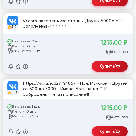
Купить
vk.com авторег микс стран / Друзья 5000+ ЖЕН
Заполнены! ✅⭐️⭐️⭐️⭐️⭐️
5.0
1215.00
₽
В наличии:
7 шт.
Купили:
22 шт.
Мин. заказ:
1 шт.
отзывов
6
Купить
https://vk.ru/id827144867 - Пол: Мужской - Друзей:
от 500 до 5000 - Имена: Больше на СНГ -
0.0
Заброшены! Читать описание!!!
1215.00
₽
В наличии:
1 шт.
Купили:
0 шт.
Мин. заказ:
1 шт.
отзывов
0
Купить