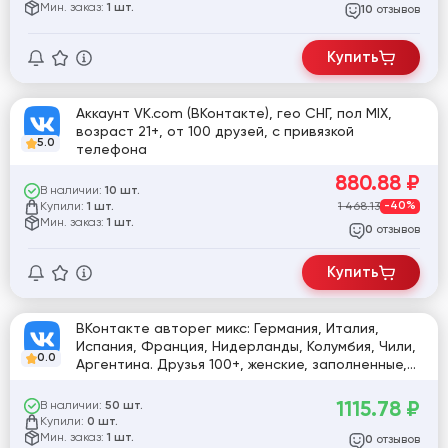
Мин. заказ:
1 шт.
отзывов
10
Купить
Аккаунт VK.com (ВКонтакте), гео СНГ, пол MIX,
возраст 21+, от 100 друзей, с привязкой
5.0
телефона
880.88
₽
В наличии:
10 шт.
Купили:
1 468.13
-40%
1 шт.
Мин. заказ:
1 шт.
отзывов
0
Купить
ВКонтакте авторег микс: Германия, Италия,
Испания, Франция, Нидерланды, Колумбия, Чили,
0.0
Аргентина. Друзья 100+, женские, заполненные,
отлежка 15+ дней [805316]
1115.78
₽
В наличии:
50 шт.
Купили:
0 шт.
Мин. заказ:
1 шт.
отзывов
0