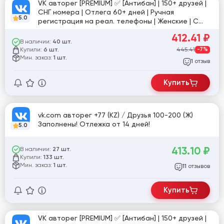
VK авторег [PREMIUM] ✅ [Антибан] | 150+ друзей |
СНГ номера | Отлега 60+ дней | Ручная
5.0
регистрация на реал. телефоны | Женские | С
Фото
412.41
₽
В наличии:
40 шт.
Купили:
445.41
-7%
6 шт.
Мин. заказ:
1 шт.
отзыв
1
Купить
vk.com авторег +77 (KZ) / Друзья 100-200 (Ж)
Заполнены! Отлежка от 14 дней!
5.0
413.10
₽
В наличии:
27 шт.
Купили:
133 шт.
Мин. заказ:
1 шт.
отзывов
11
Купить
VK авторег [PREMIUM] ✅ [Антибан] | 150+ друзей |