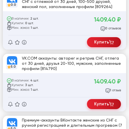
СНГ с отлежкой от 30 дней, 100-500 друзей,
0.0
женский пол, заполненные профили [809264]
1409.40
₽
В наличии:
2 шт.
Купили:
0 шт.
Мин. заказ:
1 шт.
отзывов
0
Купить
VK.COM аккаунты: авторег и ретрив СНГ, отлега
от 30 дней, друзья 20-100, мужские, заполненные
5.0
профили [814790]
1409.40
₽
В наличии:
4 шт.
Купили:
3 шт.
Мин. заказ:
1 шт.
отзыв
1
Купить
Премиум-аккаунты ВКонтакте женские из СНГ с
ручной регистрацией и длительным прогревом (7
5.0