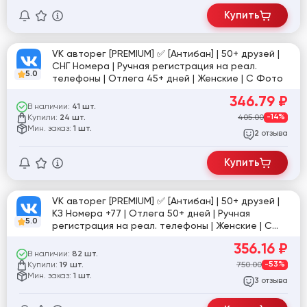
Купить
VK авторег [PREMIUM] ✅ [Антибан] | 50+ друзей |
СНГ Номера | Ручная регистрация на реал.
5.0
телефоны | Отлега 45+ дней | Женские | С Фото
346.79
₽
В наличии:
41 шт.
Купили:
405.00
-14%
24 шт.
Мин. заказ:
1 шт.
отзыва
2
Купить
VK авторег [PREMIUM] ✅ [Антибан] | 50+ друзей |
КЗ Номера +77 | Отлега 50+ дней | Ручная
5.0
регистрация на реал. телефоны | Женские | С
фото
356.16
₽
В наличии:
82 шт.
Купили:
750.00
-53%
19 шт.
Мин. заказ:
1 шт.
отзыва
3