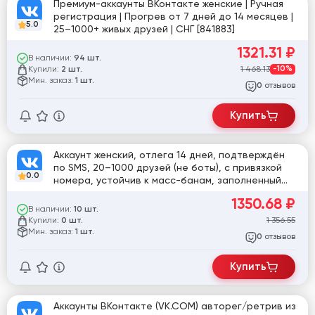
Премиум-аккаунты ВКонтакте женские | Ручная
регистрация | Прогрев от 7 дней до 14 месяцев |
5.0
25–1000+ живых друзей | СНГ [841883]
1321.31
₽
В наличии:
94 шт.
Купили:
1 468.13
-10%
2 шт.
Мин. заказ:
1 шт.
отзывов
0
Купить
Аккаунт женский, отлега 14 дней, подтверждён
по SMS, 20–1000 друзей (не боты), с привязкой
0.0
номера, устойчив к масс-банам, заполненный
профиль с фото и постами, выдача логин:пароль
1350.68
₽
В наличии:
10 шт.
Купили:
1 356.55
0 шт.
Мин. заказ:
1 шт.
отзывов
0
Купить
Аккаунты ВКонтакте (VK.COM) авторег/ретрив из