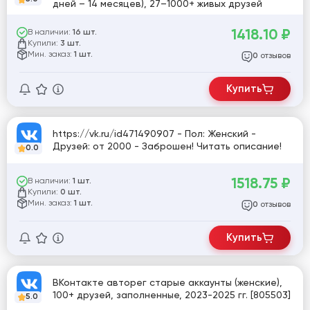
дней – 14 месяцев), 27–1000+ живых друзей
1418.10
₽
В наличии:
16 шт.
Купили:
3 шт.
Мин. заказ:
1 шт.
отзывов
0
Купить
https://vk.ru/id471490907 - Пол: Женский -
Друзей: от 2000 - Заброшен! Читать описание!
0.0
1518.75
₽
В наличии:
1 шт.
Купили:
0 шт.
Мин. заказ:
1 шт.
отзывов
0
Купить
ВКонтакте авторег старые аккаунты (женские),
100+ друзей, заполненные, 2023-2025 гг. [805503]
5.0