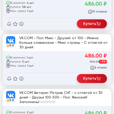
486.00
₽
В наличии:
4 шт.
Купили:
58 шт.
Мин. заказ:
1 шт.
отзывов
13
Купить
VK.COM - Пол: Микс - Друзей: от 100 - Имена:
Больше славянские - Микс страны - С отлегой от
5.0
30 дней
486.00
₽
В наличии:
1 шт.
Купили:
506.25
-4%
5 шт.
Мин. заказ:
1 шт.
отзыва
2
Купить
VK.COM Авторег/Ретрив СНГ - с отлегой от 30
дней - Друзья 100-500 - Пол: Женский!
5.0
Заполнены! ✅✅✅✅✅
486.00
₽
В наличии:
2 шт.