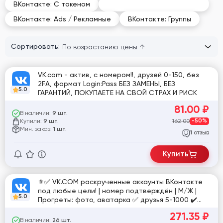
ВКонтакте: Раскрученные
ВКонтакте: С токеном
ВКонтакте: Ads / Рекламные
ВКонтакте: Группы
Сортировать:
VK.com - актив, с номером!!, друзей 0-150, без
2FA, формат Login:Pass БЕЗ ЗАМЕНЫ, БЕЗ
5.0
ГАРАНТИЙ, ПОКУПАЕТЕ НА СВОЙ СТРАХ И РИСК
81.00
₽
В наличии:
9 шт.
Купили:
162.00
-50%
9 шт.
Мин. заказ:
1 шт.
отзыв
1
Купить
⚜️✅ VK.COM раскрученные аккаунты ВКонтакте
под любые цели! | номер подтверждён | М/Ж |
5.0
Прогреты: фото, аватарка ✅ друзья 5-1000 ✔️
Готовы к работе! ⚜️
271.35
₽
В наличии:
26 шт.