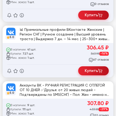
Мин. заказ:
1 шт.
отзывов
0
Купить
📊 Премиальные профили ВКонтакте Женские |
Регион СНГ | Ручное создание | Высший уровень
5.0
траста | Выдержка 7 дн. – 14 мес. | 25–300+ живых
друзей
306.45
₽
В наличии:
41 шт.
Купили:
363.95
-16%
727 шт.
Мин. заказ:
1 шт.
отзывов
67
Купить
Аккаунты ВК - РУЧНАЯ РЕГИСТРАЦИЯ С ОТЛЕГОЙ
ОТ 10 ДНЕЙ ✅Друзья: от 20 живых людей -
5.0
Подтверждены по SMS(СНГ) - Пол: Жен - имена на
RU языке ✅ - Фото 1-10 - Красивые авы
307.80
₽
В наличии:
9 шт.
Купили:
433.55
-29%
111 шт.
Мин. заказ:
1 шт.
отзыва
22