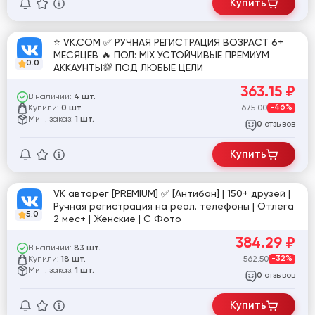
Купить
⭐️ VK.COM ✅ РУЧНАЯ РЕГИСТРАЦИЯ ВОЗРАСТ 6+
МЕСЯЦЕВ 🔥 ПОЛ: MIX УСТОЙЧИВЫЕ ПРЕМИУМ
0.0
АККАУНТЫ💯 ПОД ЛЮБЫЕ ЦЕЛИ
363.15
₽
В наличии:
4 шт.
Купили:
675.00
-46%
0 шт.
Мин. заказ:
1 шт.
отзывов
0
Купить
VK авторег [PREMIUM] ✅ [Антибан] | 150+ друзей |
Ручная регистрация на реал. телефоны | Отлега
5.0
2 мес+ | Женские | С Фото
384.29
₽
В наличии:
83 шт.
Купили:
562.50
-32%
18 шт.
Мин. заказ:
1 шт.
отзывов
0
Купить