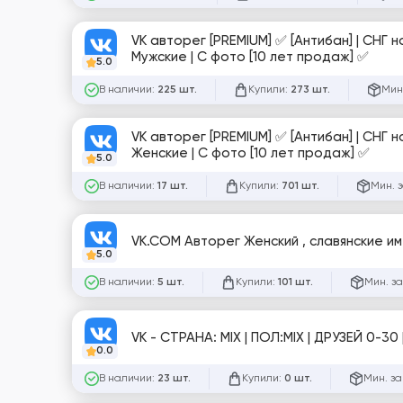
VK авторег [PREMIUM] ✅ [Антибан] | СНГ 
Мужские | С фото [10 лет продаж] ✅
5.0
В наличии:
Купили:
Мин
225 шт.
273 шт.
VK авторег [PREMIUM] ✅ [Антибан] | СНГ 
Женские | С фото [10 лет продаж] ✅
5.0
В наличии:
Купили:
Мин. 
17 шт.
701 шт.
VK.COM Авторег Женский , славянские им
5.0
В наличии:
Купили:
Мин. за
5 шт.
101 шт.
VK - СТРАНA: MIX | ПОЛ:MIX | ДРУЗЕЙ 0-
0.0
В наличии:
Купили:
Мин. за
23 шт.
0 шт.