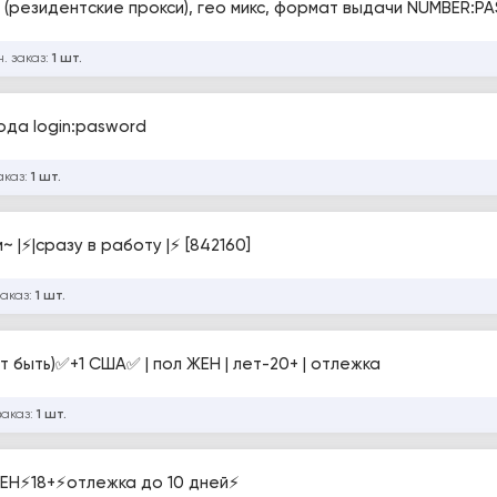
 (резидентские прокси), гео микс, формат выдачи NUMBER
. заказ:
1 шт.
хода login:pasword
аказ:
1 шт.
 |⚡️|сразу в работу |⚡️ [842160]
заказ:
1 шт.
 быть)✅+1 США✅ | пол ЖЕН | лет-20+ | отлежка
заказ:
1 шт.
ЕН⚡️18+⚡️отлежка до 10 дней⚡️