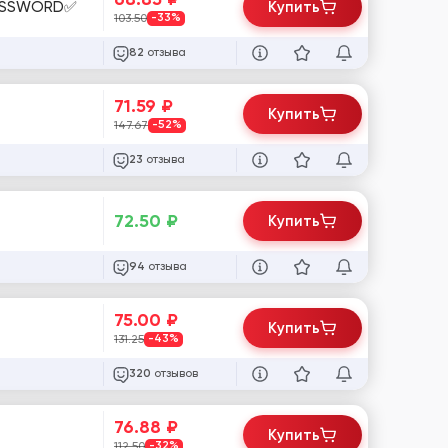
:PASSWORD✅
Купить
103.50
-33%
отзыва
82
71.59
₽
Купить
147.67
-52%
отзыва
23
72.50
₽
Купить
отзыва
94
75.00
₽
Купить
131.25
-43%
отзывов
320
76.88
₽
Купить
112.50
-32%