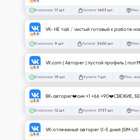
5.0
В наличии:
Купили:
Мин.
17 шт.
1603 шт.
VK- НЕ тай / чистый готовый к работе но
5.0
В наличии:
Купили:
Мин.
9 шт.
3400 шт.
VK.com | Авторег | пустой профиль | пол:M
5.0
В наличии:
Купили:
Мин. зак
19 шт.
1 шт.
ВК-авторег❤️сим +1 +66 +90❤️
5.0
В наличии:
Купили:
Мин.
12 шт.
3737 шт.
5.0