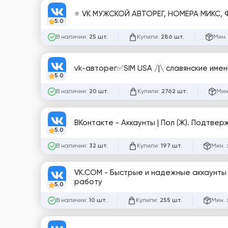
⭐ VK МУЖСКОЙ АВТОРЕГ, НОМЕРА МИКС,
5.0
В наличии:
Купили:
Мин.
25 шт.
286 шт.
5.0
В наличии:
Купили:
Мин
20 шт.
2762 шт.
ВКонтакте - Аккаунты | Пол (Ж). Подтве
5.0
В наличии:
Купили:
Мин. 
32 шт.
197 шт.
VK.COM - Быстрые и надежные аккаунты 
работу
5.0
В наличии:
Купили:
Мин. 
10 шт.
255 шт.