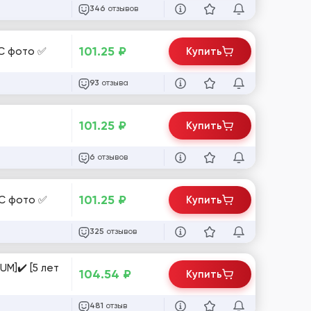
отзывов
346
101.25
₽
 С фото ✅
Купить
отзыва
93
101.25
₽
Купить
отзывов
6
101.25
₽
VK авторег [PREMIUM] ✅ [Антибан] | Ручная регистрация на реал. телефоны | Отлега 1мес+ | Женские | С фото ✅
Купить
отзывов
325
UM]✔️ [5 лет
104.54
₽
Купить
отзыв
481