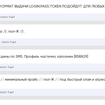
 ФОРМАТ ВЫДАЧИ LOGIN:PASS:TOKEN ПОДОЙДУТ ДЛЯ ЛЮБЫХ
 заказ:
1 шт.
vk-авторег✅SIM USA /|\ славянские имена /|\ пол-Ж /|\
. заказ:
1 шт.
рждены по SMS. Профиль частично заполнен [858829]
заказ:
1 шт.
// минимальный прайс // пол-Ж // под быстрый спам и агре
заказ:
1 шт.