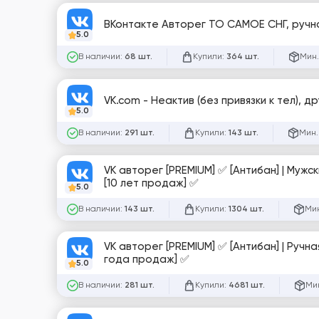
ВКонтак
5.0
В наличии:
Купили:
Мин.
68 шт.
364 шт.
VK.com - Неактив (без привязки к тел), др
5.0
В наличии:
Купили:
Мин.
291 шт.
143 шт.
VK авторег [PREMIUM] ✅ [Антибан] | Мужс
[10 лет продаж] ✅
5.0
В наличии:
Купили:
Мин
143 шт.
1304 шт.
VK авторег [PREMIUM] ✅ [Антибан] | Ручн
года продаж] ✅
5.0
В наличии:
Купили:
Мин
281 шт.
4681 шт.