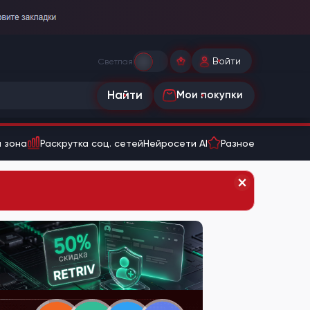
Войти
Светлая
Найти
Мои покупки
 зона
Раскрутка соц. сетей
Нейросети AI
Разное