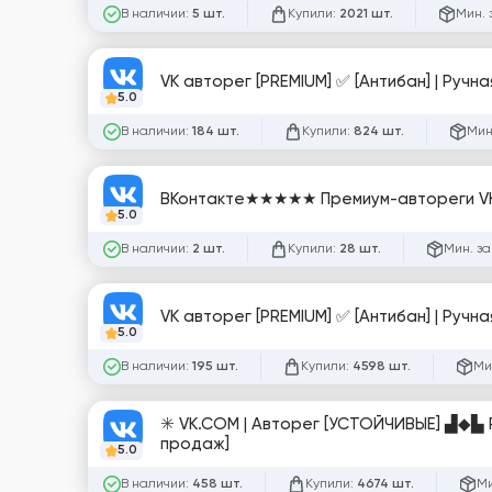
В наличии:
Купили:
Мин. 
5 шт.
2021 шт.
VK авторег [PREMIUM] ✅ [Антибан] | Ручн
5.0
В наличии:
Купили:
Мин
184 шт.
824 шт.
ВКонтакте★★★★★ Премиум-автореги VK:
5.0
В наличии:
Купили:
Мин. за
2 шт.
28 шт.
5.0
В наличии:
Купили:
Ми
195 шт.
4598 шт.
✳️​ VK.COM | Авторег [УСТОЙЧИВЫЕ] ▟︎◆︎▙︎ 
продаж]
5.0
В наличии:
Купили:
Ми
458 шт.
4674 шт.