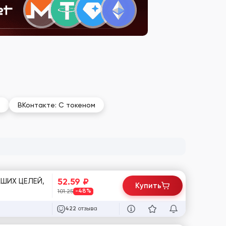
е
ВКонтакте: С токеном
52.59
₽
ШИХ ЦЕЛЕЙ,
Купить
101.25
-48%
отзыва
422