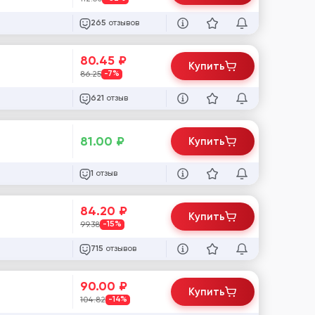
отзывов
265
80.45
₽
Купить
86.25
-7%
отзыв
621
81.00
₽
Купить
отзыв
1
84.20
₽
Купить
99.38
-15%
отзывов
715
90.00
₽
Купить
104.82
-14%