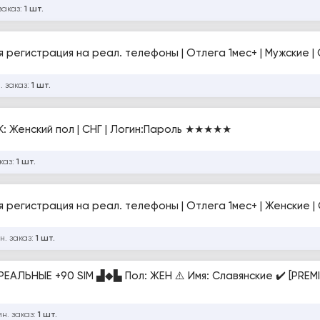
заказ:
1 шт.
ая регистрация на реал. телефоны | Отлега 1мес+ | Мужские |
. заказ:
1 шт.
 Женский пол | СНГ | Логин:Пароль ★★★★★
каз:
1 шт.
н. заказ:
1 шт.
РЕАЛЬНЫЕ +90 SIM ▟︎◆︎▙︎ Пол: ЖЕН ⚠️ Имя: Славянские ✔️ [PREMI
н. заказ:
1 шт.