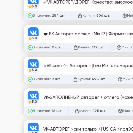
✅VK АВТОРЕГ/ДОРЕГ! Качество: высокое
5.0
В наличии:
Купили:
Мин
284 шт.
506 шт.
❤️ ВК Авторег месяца | Mix IP | Формат в
5.0
В наличии:
Купили:
Мин. з
11 шт.
139 шт.
⭐VK.com ⭐- Авторег - |Гео Mix| с номером~
5.0
В наличии:
Купили:
Мин. 
2 шт.
498 шт.
VK-ЗАПОЛНЕНЫЙ авторег + отлега (может
5.0
В наличии:
Купили:
Мин. 
16 шт.
1911 шт.
VK-АВТОРЕГ ⚡️сим только +1 US CA ⚡️пол Ж