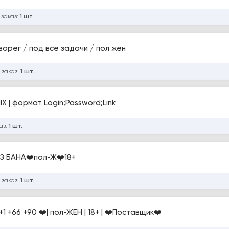
 заказ:
1 шт.
ворег / под все задачи / пол жен
 заказ:
1 шт.
IX | формат Login;Password;Link
аз:
1 шт.
СВЕЖИЕ, БЕЗ БАНА❤️пол-Ж❤️18+
 заказ:
1 шт.
VK-отлеженый авторег 0-5 дней |SIM-US +1 +66 +90 ❤️| пол-ЖЕН | 18+ | ❤️Поставщик❤️