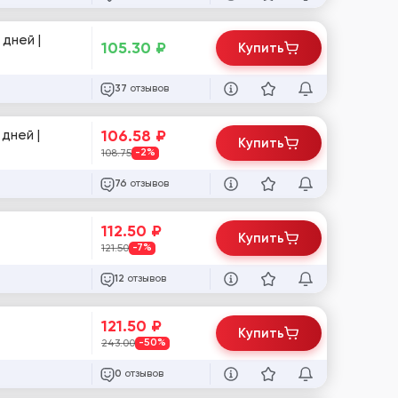
 дней |
105.30
₽
Купить
отзывов
37
106.58
₽
дней |
Купить
108.75
-2%
отзывов
76
112.50
₽
Купить
121.50
-7%
отзывов
12
121.50
₽
Купить
243.00
-50%
отзывов
0