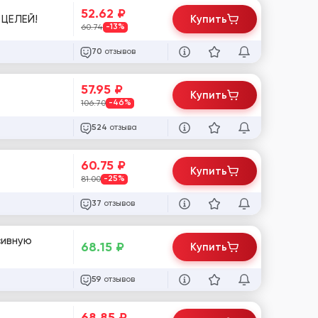
52.62
₽
 ЦЕЛЕЙ!
Купить
60.74
-13%
отзывов
70
57.95
₽
Купить
106.70
-46%
отзыва
524
60.75
₽
Купить
81.00
-25%
отзывов
37
сивную
68.15
₽
Купить
отзывов
59
68.85
₽