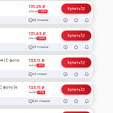
131.25
₽
Купить
202.50
-35%
отзывов
50
131.63
₽
Купить
174.15
-24%
отзывов
29
133.11
₽
ей | С фото
Купить
145.31
-8%
отзыва
43
133.11
₽
 С фото [4
Купить
149.99
-11%
отзывов
526