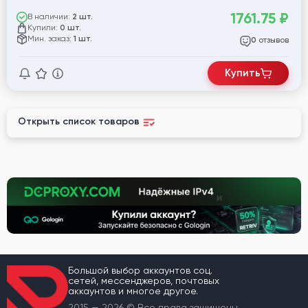
1761.75
₽
В наличии:
2 шт.
Купили:
0 шт.
Мин. заказ:
1 шт.
отзывов
0
Купить
Открыть список товаров
Большой выбор аккаунтов соц.
сетей, мессенджеров, почтовых
аккаунтов и многое другое.
2015 — 2026 © Все права защищены