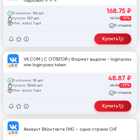
паролю!!! ⭐️ ⭐️ ⭐️
168.75
₽
В наличии:
112 шт.
Купили:
187.50
-10%
127 шт.
Мин. заказ:
1 шт.
отзывов
0
Купить
VK.COM | С ОТЛЕГОЙ | Формат выдачи - login:pass
или login:pass:token
5.0
48.87
₽
В наличии:
10 шт.
Купили:
68.85
-29%
1040 шт.
Мин. заказ:
1 шт.
отзывов
0
Купить
Аккаунт ВКонтакте (VK) — одна страна СНГ
0.0