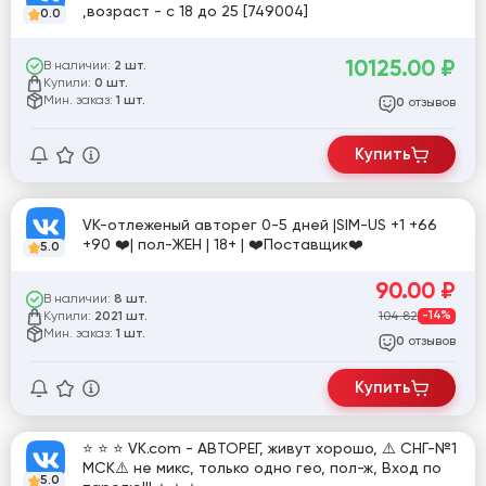
,возраст - с 18 до 25 [749004]
0.0
10125.00
₽
В наличии:
2 шт.
Купили:
0 шт.
Мин. заказ:
1 шт.
отзывов
0
Купить
VK-отлеженый авторег 0-5 дней |SIM-US +1 +66
+90 ❤️| пол-ЖЕН | 18+ | ❤️Поставщик❤️
5.0
90.00
₽
В наличии:
8 шт.
Купили:
104.82
-14%
2021 шт.
Мин. заказ:
1 шт.
отзывов
0
Купить
⭐️ ⭐️ ⭐️ VK.com - АВТОРЕГ, живут хорошо, ⚠️ СНГ-№1
МСК⚠️ не микс, только одно гео, пол-ж, Вход по
5.0