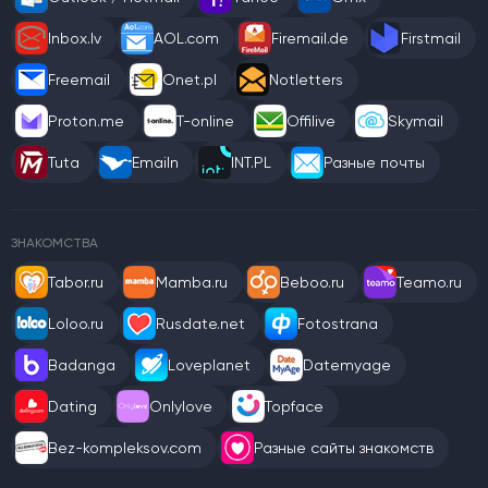
Inbox.lv
AOL.com
Firemail.de
Firstmail
Freemail
Onet.pl
Notletters
Proton.me
T-online
Offilive
Skymail
Tuta
Emailn
INT.PL
Разные почты
ЗНАКОМСТВА
Tabor.ru
Mamba.ru
Beboo.ru
Teamo.ru
Loloo.ru
Rusdate.net
Fotostrana
Badanga
Loveplanet
Datemyage
Dating
Onlylove
Topface
Bez-kompleksov.com
Разные сайты знакомств