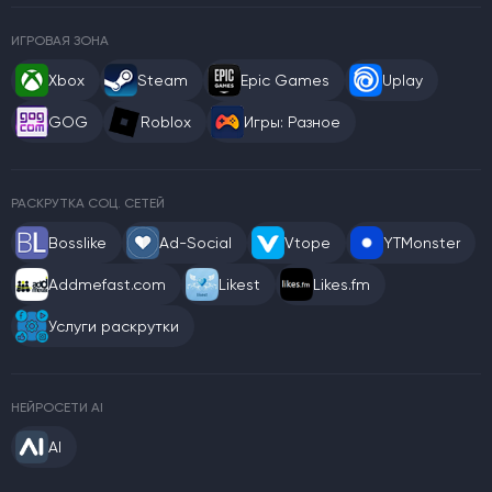
ИГРОВАЯ ЗОНА
Xbox
Steam
Epic Games
Uplay
GOG
Roblox
Игры: Разное
РАСКРУТКА СОЦ. СЕТЕЙ
Bosslike
Ad-Social
Vtope
YTMonster
Addmefast.com
Likest
Likes.fm
Услуги раскрутки
НЕЙРОСЕТИ AI
AI