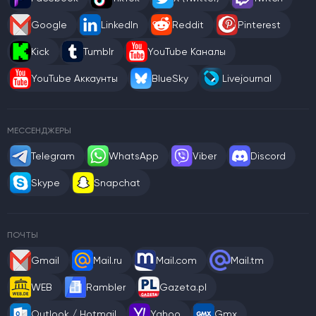
Google
LinkedIn
Reddit
Pinterest
Kick
Tumblr
YouTube Каналы
YouTube Аккаунты
BlueSky
Livejournal
МЕССЕНДЖЕРЫ
Telegram
WhatsApp
Viber
Discord
Skype
Snapchat
ПОЧТЫ
Gmail
Mail.ru
Mail.com
Mail.tm
WEB
Rambler
Gazeta.pl
Outlook / Hotmail
Yahoo
Gmx