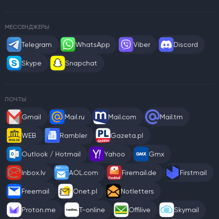
МЕССЕНДЖЕРЫ
Telegram
WhatsApp
Viber
Discord
Skype
Snapchat
ПОЧТЫ
Gmail
Mail.ru
Mail.com
Mail.tm
WEB
Rambler
Gazeta.pl
Outlook / Hotmail
Yahoo
Gmx
Inbox.lv
AOL.com
Firemail.de
Firstmail
Freemail
Onet.pl
Notletters
Proton.me
T-online
Offilive
Skymail