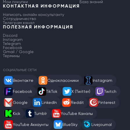
Мои покупки
База знаний
КОНТАКТНАЯ ИНФОРМАЦИЯ
Написать онлайн консультанту
Сотрудничество
Телеграм канал
ПОЛЕЗНАЯ ИНФОРМАЦИЯ
Discord
Instagram
Telegram
Facebook
Gmail / Google
Термины
СОЦИАЛЬНЫЕ СЕТИ
Вконтакте
Одноклассники
Instagram
Facebook
TikTok
X (Twitter)
Twitch
Google
LinkedIn
Reddit
Pinterest
Kick
Tumblr
YouTube Каналы
YouTube Аккаунты
BlueSky
Livejournal