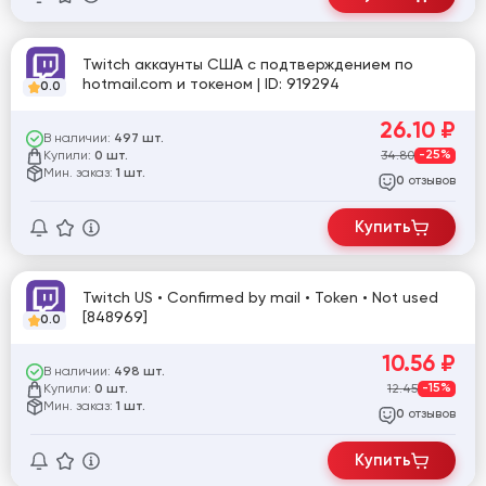
Twitch аккаунты США с подтверждением по
hotmail.com и токеном | ID: 919294
0.0
26.10
₽
В наличии:
497 шт.
Купили:
34.80
-25%
0 шт.
Мин. заказ:
1 шт.
отзывов
0
Купить
Twitch US • Confirmed by mail • Token • Not used
[848969]
0.0
10.56
₽
В наличии:
498 шт.
Купили:
12.45
-15%
0 шт.
Мин. заказ:
1 шт.
отзывов
0
Купить