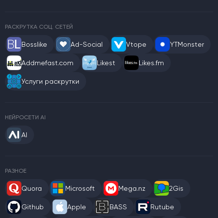
РАСКРУТКА СОЦ. СЕТЕЙ
Bosslike
Ad-Social
Vtope
YTMonster
Addmefast.com
Likest
Likes.fm
Услуги раскрутки
НЕЙРОСЕТИ AI
AI
РАЗНОЕ
Quora
Microsoft
Mega.nz
2Gis
Github
Apple
BASS
Rutube