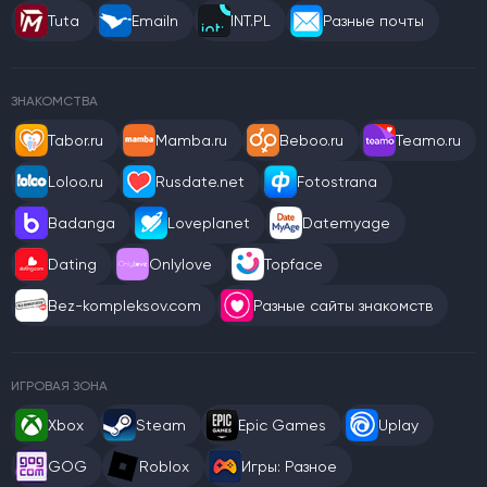
Tuta
Emailn
INT.PL
Разные почты
ЗНАКОМСТВА
Tabor.ru
Mamba.ru
Beboo.ru
Teamo.ru
Loloo.ru
Rusdate.net
Fotostrana
Badanga
Loveplanet
Datemyage
Dating
Onlylove
Topface
Bez-kompleksov.com
Разные сайты знакомств
ИГРОВАЯ ЗОНА
Xbox
Steam
Epic Games
Uplay
GOG
Roblox
Игры: Разное