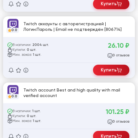
Купить
Twitch аккаунты с авторегистрацией |
Логин:Пароль | Email не подтверждён [806714]
0.0
26.10
₽
В наличии:
2004 шт.
Купили:
0 шт.
Мин. заказ:
1 шт.
отзывов
0
Купить
Twitch account Best and high quality with mail
verified account
0.0
101.25
₽
В наличии:
1 шт.
Купили:
0 шт.
Мин. заказ:
1 шт.
отзывов
0
Купить