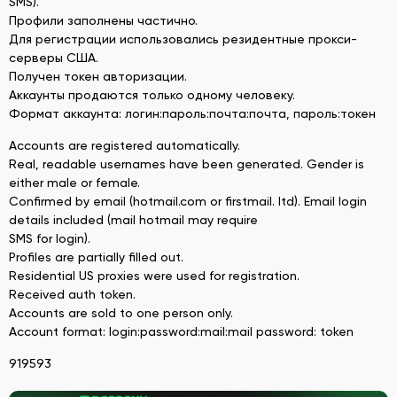
SMS).
Профили заполнены частично.
Для регистрации использовались резидентные прокси-
серверы США.
Получен токен авторизации.
Аккаунты продаются только одному человеку.
Формат аккаунта: логин:пароль:почта:почта, пароль:токен
Accounts are registered automatically.
Real, readable usernames have been generated. Gender is
either male or female.
Confirmed by email (hotmail.com or firstmail. ltd). Email login
details included (mail hotmail may require
SMS for login).
Profiles are partially filled out.
Residential US proxies were used for registration.
Received auth token.
Accounts are sold to one person only.
Account format: login:password:mail:mail password: token
919593