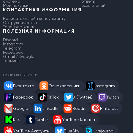
система
ответы
Мои покупки
База знаний
КОНТАКТНАЯ ИНФОРМАЦИЯ
Написать онлайн консультанту
Сотрудничество
Телеграм канал
ПОЛЕЗНАЯ ИНФОРМАЦИЯ
Discord
Instagram
Telegram
Facebook
Gmail / Google
Термины
СОЦИАЛЬНЫЕ СЕТИ
Вконтакте
Одноклассники
Instagram
Facebook
TikTok
X (Twitter)
Twitch
Google
LinkedIn
Reddit
Pinterest
Kick
Tumblr
YouTube Каналы
YouTube Аккаунты
BlueSky
Livejournal