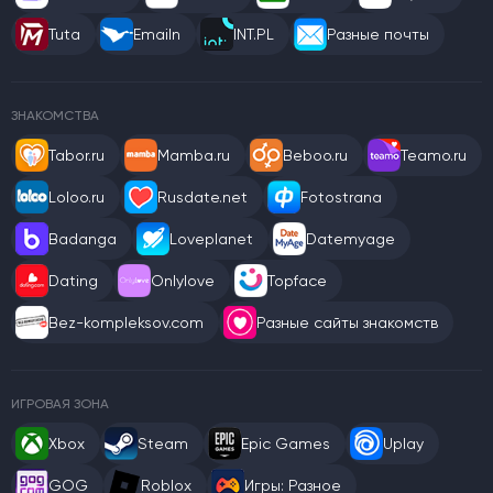
Tuta
Emailn
INT.PL
Разные почты
ЗНАКОМСТВА
Tabor.ru
Mamba.ru
Beboo.ru
Teamo.ru
Loloo.ru
Rusdate.net
Fotostrana
Badanga
Loveplanet
Datemyage
Dating
Onlylove
Topface
Bez-kompleksov.com
Разные сайты знакомств
ИГРОВАЯ ЗОНА
Xbox
Steam
Epic Games
Uplay
GOG
Roblox
Игры: Разное