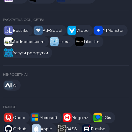
РАСКРУТКА СОЦ. СЕТЕЙ
Bosslike
Ad-Social
Vtope
YTMonster
Addmefast.com
Likest
Likes.fm
Услуги раскрутки
НЕЙРОСЕТИ AI
AI
РАЗНОЕ
Quora
Microsoft
Mega.nz
2Gis
Github
Apple
BASS
Rutube