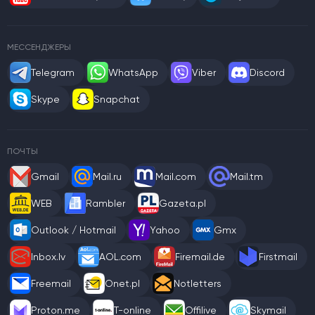
МЕССЕНДЖЕРЫ
Telegram
WhatsApp
Viber
Discord
Skype
Snapchat
ПОЧТЫ
Gmail
Mail.ru
Mail.com
Mail.tm
WEB
Rambler
Gazeta.pl
Outlook / Hotmail
Yahoo
Gmx
Inbox.lv
AOL.com
Firemail.de
Firstmail
Freemail
Onet.pl
Notletters
Proton.me
T-online
Offilive
Skymail