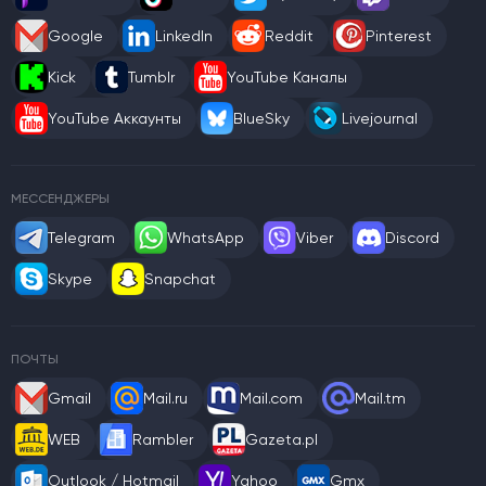
Google
LinkedIn
Reddit
Pinterest
Kick
Tumblr
YouTube Каналы
YouTube Аккаунты
BlueSky
Livejournal
МЕССЕНДЖЕРЫ
Telegram
WhatsApp
Viber
Discord
Skype
Snapchat
ПОЧТЫ
Gmail
Mail.ru
Mail.com
Mail.tm
WEB
Rambler
Gazeta.pl
Outlook / Hotmail
Yahoo
Gmx