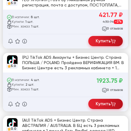
5.0
регистрация, почта с доступом, ПОСТОПЛАТА,
валюта USD
421.77
₽
В наличии:
8 шт.
Купили:
430.74
-2%
1 шт.
Мин. заказ:
1 шт.
отзывов
0
Купить
(PL) TikTok ADS Аккаунты + Бизнес Центр. Страна
ПОЛЬША / POLAND. Пройдена ВЕРИФИКАЦИЯ ВМ. В
5.0
Бизнес Центре есть 3 рекламных кабинета + 1
личный. Есть PayPal, валюта EURO, без НДС,
почта с доступом. “Максимальный траст”
1923.75
₽
В наличии:
4 шт.
Купили:
2 шт.
Мин. заказ:
1 шт.
отзывов
0
Купить
(AU) TikTok ADS + Бизнес Центр. Страна
АВСТРАЛИЯ / AUSTRALIA. В БЦ есть 3 рекламных
0.0
кабинета + 1 личный. Есть PayPal, валюта USD,