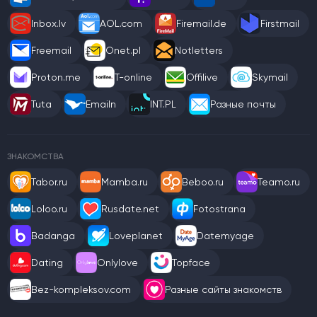
Inbox.lv
AOL.com
Firemail.de
Firstmail
Freemail
Onet.pl
Notletters
Proton.me
T-online
Offilive
Skymail
Tuta
Emailn
INT.PL
Разные почты
ЗНАКОМСТВА
Tabor.ru
Mamba.ru
Beboo.ru
Teamo.ru
Loloo.ru
Rusdate.net
Fotostrana
Badanga
Loveplanet
Datemyage
Dating
Onlylove
Topface
Bez-kompleksov.com
Разные сайты знакомств