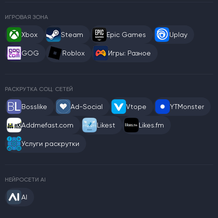
ИГРОВАЯ ЗОНА
Xbox
Steam
Epic Games
Uplay
GOG
Roblox
Игры: Разное
РАСКРУТКА СОЦ. СЕТЕЙ
Bosslike
Ad-Social
Vtope
YTMonster
Addmefast.com
Likest
Likes.fm
Услуги раскрутки
НЕЙРОСЕТИ AI
AI