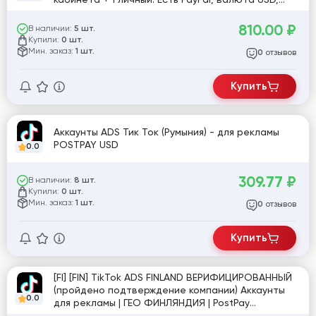
POSTPAY. Можно шарить пиксель
810.00
₽
В наличии:
5 шт.
Купили:
0 шт.
Мин. заказ:
1 шт.
отзывов
0
Купить
Аккаунты ADS Тик Ток (Румыния) - для рекламы
POSTPAY USD
0.0
309.77
₽
В наличии:
8 шт.
Купили:
0 шт.
Мин. заказ:
1 шт.
отзывов
0
Купить
[FI] [FIN] TikTok ADS FINLAND ВЕРИФИЦИРОВАННЫЙ
(пройдено подтверждение компании) Аккаунты
0.0
для рекламы | ГЕО ФИНЛЯНДИЯ | PostPay
Уникальная ручная регистрация, почта с