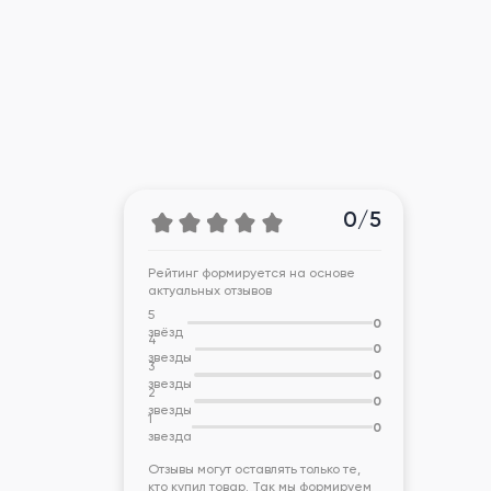
0/5
Рейтинг формируется на основе
актуальных отзывов
5
0
звёзд
4
0
звезды
3
0
звезды
2
0
звезды
1
0
звезда
Отзывы могут оставлять только те,
кто купил товар. Так мы формируем