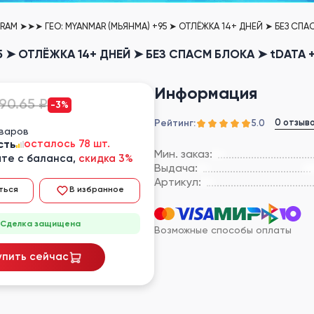
RAM ➤➤➤ ГЕО: MYANMAR (МЬЯНМА) +95 ➤ ОТЛЁЖКА 14+ ДНЕЙ ➤ БЕЗ СПАС
 ➤ ОТЛЁЖКА 14+ ДНЕЙ ➤ БЕЗ СПАСМ БЛОКА ➤ tDATA +
Информация
90.65 ₽
-3%
Рейтинг:
0 отзыв
5.0
оваров
сть
осталось 78 шт.
Мин. заказ:
те с баланса,
скидка 3%
Выдача:
Артикул:
ться
В избранное
Сделка защищена
Возможные способы оплаты
упить сейчас