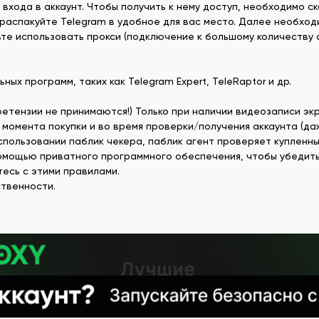
" входа в аккаунт. Чтобы получить к нему доступ, необходимо 
 распакуйте Telegram в удобное для вас место. Далее необход
дьте использовать прокси (подключение к большому количеству 
ых программ, таких как Telegram Expert, TeleRaptor и др.
ретензии не принимаются!) Только при наличии видеозаписи эк
момента покупки и во время проверки/получения аккаунта (даж
использовании паблик чекера, паблик агент проверяет купленны
помощью приватного программного обеспечения, чтобы убедитьс
есь с этими правилами.
твенности.