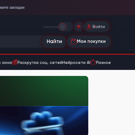
Войти
Светлая
Найти
Мои покупки
 зона
Раскрутка соц. сетей
Нейросети AI
Разное