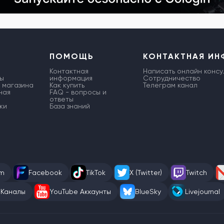
ПОМОЩЬ
КОНТАКТНАЯ И
Контактная
Написать онлайн консу
ы
информация
Сотрудничество
 магазина
Как купить
Телеграм канал
ная
FAQ - вопросы и
ответы
ки
База знаний
am
Facebook
TikTok
X (Twitter)
Twitch
 Каналы
YouTube Аккаунты
BlueSky
Livejournal