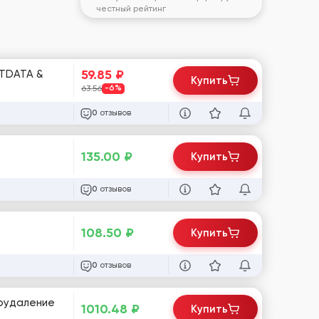
честный рейтинг
59.85
₽
 TDATA &
Купить
63.56
-6%
отзывов
0
135.00
₽
Купить
отзывов
0
108.50
₽
Купить
отзывов
0
тоудаление
1010.48
₽
Купить