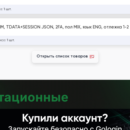
аз:
1 шт.
M, TDATA+SESSION JSON, 2FA, пол MIX, язык ENG, отлежка 1-2
каз:
1 шт.
Открыть список товаров