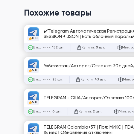
Похожие товары
✔️Telegram Автоматическая Регистрация |
SESSION + JSON | Есть облачный пароль✔️
0.0
В наличии:
Купили:
Мин. з
132 шт.
0 шт.
Узбекистан/Авторег/Отлежка 30+ дней
5.0
В наличии:
Купили:
Мин. з
25 шт.
43 шт.
TELEGRAM - США/Авторег/Отлежка 100+
5.0
В наличии:
Купили:
Мин. зак
6 шт.
2 шт.
TELEGRAM Colombia+57 | Пол: МИКС | TDA
18 мес | Обновления отключены