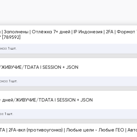
 Заполнены | Отлёжка 7+ дней | IP Индонезия | 2FA | Формат
 [789592]
аказ:
1 шт.
/ЖИВУЧИЕ/TDATA I SESSION + JSON
аказ:
1 шт.
 дней/ЖИВУЧИЕ/TDATA I SESSION + JSON
аз:
1 шт.
TA | 2FA-вкл (противоугонка) | Любые цели - Любые ГЕО | Ав