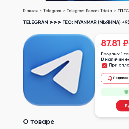
Главная
Telegram
Telegram: Версия Tdata
TELEG
TELEGRAM ➤➤➤ ГЕО: MYANMAR (МЬЯНМА) +95
87.81
₽
Продано: 1 т
В наличии е
При опла
Подписа
К
О товаре