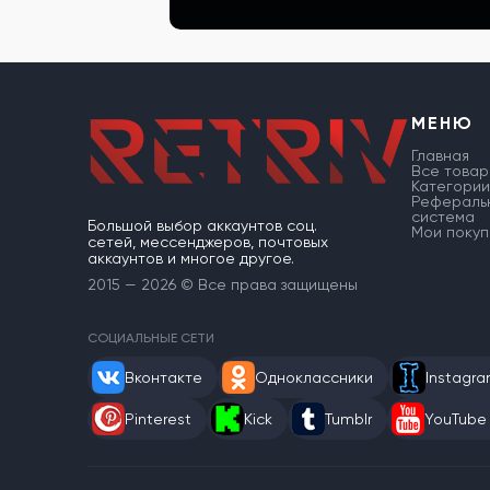
МЕНЮ
Главная
Все товар
Категории
Рефераль
система
Большой выбор аккаунтов соц.
Мои покуп
сетей, мессенджеров, почтовых
аккаунтов и многое другое.
2015 — 2026 © Все права защищены
СОЦИАЛЬНЫЕ СЕТИ
Вконтакте
Одноклассники
Instagr
Pinterest
Kick
Tumblr
YouTube