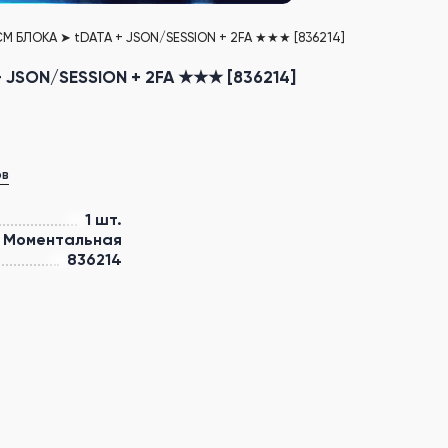
М БЛОКА ➤ tDATA + JSON/SESSION + 2FA ★★★ [836214]
 JSON/SESSION + 2FA ★★★ [836214]
ов
1 шт.
Моментальная
836214