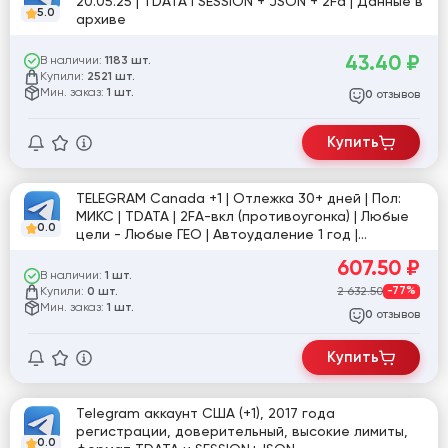
20.05.25 | TDATA I SESSION + JSON + 2Fa | Данные в
5.0
архиве
43.40
₽
В наличии:
1183 шт.
Купили:
2521 шт.
Мин. заказ:
1 шт.
отзывов
0
Купить
TELEGRAM Canada +1 | Отлежка 30+ дней | Пол:
МИКС | TDATA | 2FA-вкл (противоугонка) | Любые
0.0
цели - Любые ГЕО | Автоудаление 1 год |
Обновления отключены
607.50
₽
В наличии:
1 шт.
Купили:
2 632.50
-77%
0 шт.
Мин. заказ:
1 шт.
отзывов
0
Купить
Telegram аккаунт США (+1), 2017 года
регистрации, доверительный, высокие лимиты,
0.0