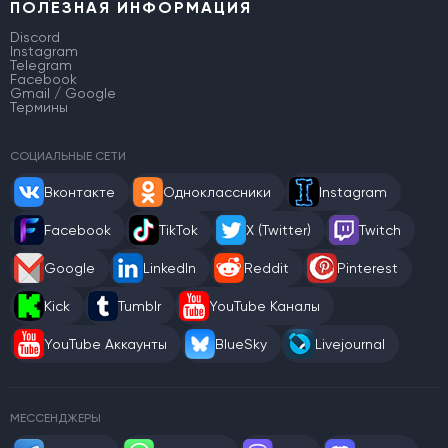
ПОЛЕЗНАЯ ИНФОРМАЦИЯ
Discord
Instagram
Telegram
Facebook
Gmail / Google
Термины
СОЦИАЛЬНЫЕ СЕТИ
Вконтакте
Одноклассники
Instagram
Facebook
TikTok
X (Twitter)
Twitch
Google
LinkedIn
Reddit
Pinterest
Kick
Tumblr
YouTube Каналы
YouTube Аккаунты
BlueSky
Livejournal
МЕССЕНДЖЕРЫ