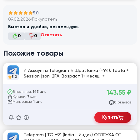
5.0
09.02.2026
Покупатель
Быстро и удобно, рекомендую.
Ответить
0
0
Похожие товары
⭐ Аккаунты Telegram ⭐ Шри Ланка (+94). Tdata +
Session json. 2FA. Возраст 1+ месяц. ⭐
5.0
143.55
₽
В наличии:
143 шт.
Купили:
7 шт.
Мин. заказ:
1 шт.
отзывов
0
Купить
Telegram | TG +91 (India - Индия) ОТЛЕЖКА ОТ