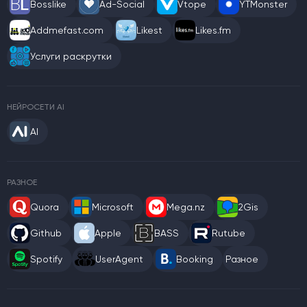
Bosslike
Ad-Social
Vtope
YTMonster
Addmefast.com
Likest
Likes.fm
Услуги раскрутки
НЕЙРОСЕТИ AI
AI
РАЗНОЕ
Quora
Microsoft
Mega.nz
2Gis
Github
Apple
BASS
Rutube
Spotify
UserAgent
Booking
Разное