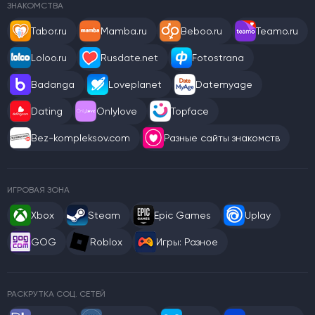
ЗНАКОМСТВА
Tabor.ru
Mamba.ru
Beboo.ru
Teamo.ru
Loloo.ru
Rusdate.net
Fotostrana
Badanga
Loveplanet
Datemyage
Dating
Onlylove
Topface
Bez-kompleksov.com
Разные сайты знакомств
ИГРОВАЯ ЗОНА
Xbox
Steam
Epic Games
Uplay
GOG
Roblox
Игры: Разное
РАСКРУТКА СОЦ. СЕТЕЙ