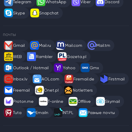
Telegram
WhatsApp
Viber
Discord
Skype
Snapchat
ПОЧТЫ
Gmail
Mail.ru
Mail.com
Mail.tm
WEB
Rambler
Gazeta.pl
Outlook / Hotmail
Yahoo
Gmx
Inbox.lv
AOL.com
Firemail.de
Firstmail
Freemail
Onet.pl
Notletters
Proton.me
T-online
Offilive
Skymail
Tuta
Emailn
INT.PL
Разные почты