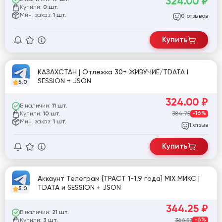
324.00
₽
Купили:
0 шт.
Мин. заказ:
1 шт.
отзывов
0
Купить
КАЗАХСТАН | Отлежка 30+ ЖИВУЧИЕ/TDATA I
SESSION + JSON
5.0
324.00
₽
В наличии:
11 шт.
Купили:
384.75
-16%
10 шт.
Мин. заказ:
1 шт.
отзыв
1
Купить
Аккаунт Телеграм [ТРАСТ 1-1,9 года] MIX МИКС |
TDATA и SESSION + JSON
5.0
344.25
₽
В наличии:
21 шт.
Купили:
366.53
-6%
3 шт.