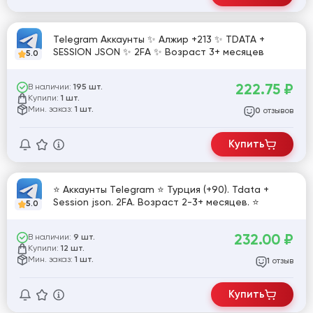
Telegram Аккаунты ✨ Алжир +213 ✨ TDATA +
SESSION JSON ✨ 2FA ✨ Возраст 3+ месяцев
5.0
222.75
₽
В наличии:
195 шт.
Купили:
1 шт.
Мин. заказ:
1 шт.
отзывов
0
Купить
⭐ Аккаунты Telegram ⭐ Турция (+90). Tdata +
Session json. 2FA. Возраст 2-3+ месяцев. ⭐
5.0
232.00
₽
В наличии:
9 шт.
Купили:
12 шт.
Мин. заказ:
1 шт.
отзыв
1
Купить