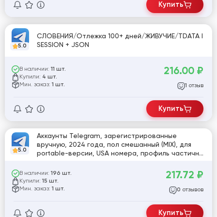
Купить
СЛОВЕНИЯ/Отлежка 100+ дней/ЖИВУЧИЕ/TDATA I
SESSION + JSON
5.0
216.00
₽
В наличии:
11 шт.
Купили:
4 шт.
Мин. заказ:
1 шт.
отзыв
1
Купить
Аккаунты Telegram, зарегистрированные
вручную, 2024 года, пол смешанный (MIX), для
5.0
portable-версии, USA номера, профиль частично
заполнен
217.72
₽
В наличии:
196 шт.
Купили:
15 шт.
Мин. заказ:
1 шт.
отзывов
0
Купить