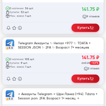
141.75
₽
В наличии:
36 шт.
Купили:
32 шт.
Мин. заказ:
1 шт.
отзывов
9
Купить
Telegram Аккаунты ✨ Непал +977 ✨ TDATA +
SESSION JSON ✨ 2FA ✨ Возраст 7+ месяцев
5.0
141.75
₽
В наличии:
105 шт.
Купили:
263.25
-46%
9 шт.
Мин. заказ:
1 шт.
отзыва
2
Купить
⭐ Аккаунты Telegram ⭐ Шри Ланка (+94). Tdata +
Session json. 2FA. Возраст 1+ месяц. ⭐
5.0