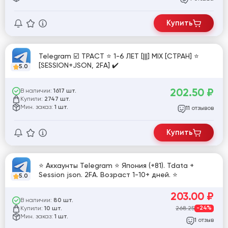
Купить
Telegram ☑️ ТРАСТ ⭐️ 1-6 ЛЕТ [|||] MIX [СТРАН] ⭐️
[SESSION+JSON, 2FA] ✔️
5.0
202.50
₽
В наличии:
1617 шт.
Купили:
2747 шт.
Мин. заказ:
1 шт.
отзывов
11
Купить
⭐ Аккаунты Telegram ⭐ Япония (+81). Tdata +
Session json. 2FA. Возраст 1-10+ дней. ⭐
5.0
203.00
₽
В наличии:
80 шт.
Купили:
268.25
-24%
10 шт.
Мин. заказ:
1 шт.
отзыв
1