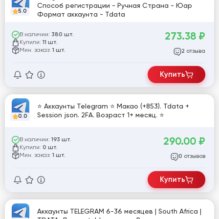
Способ регистрации - Ручная Страна - Юар
5.0
Формат аккаунта - Tdata
273.38
₽
В наличии:
380 шт.
Купили:
11 шт.
Мин. заказ:
1 шт.
отзыва
2
Купить
⭐ Аккаунты Telegram ⭐ Макао (+853). Tdata +
Session json. 2FA. Возраст 1+ месяц. ⭐
0.0
290.00
₽
В наличии:
193 шт.
Купили:
0 шт.
Мин. заказ:
1 шт.
отзывов
0
Купить
Аккаунты TELEGRAM 6-36 месяцев | South Africa |