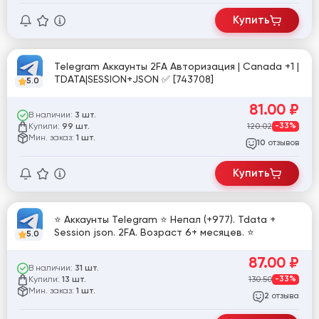
Купить
Telegram Аккаунты 2FA Авторизация | Canada +1 |
TDATA|SESSION+JSON ✅ [743708]
5.0
81.00
₽
В наличии:
3 шт.
Купили:
120.02
-33%
99 шт.
Мин. заказ:
1 шт.
отзывов
10
Купить
⭐ Аккаунты Telegram ⭐ Непал (+977). Tdata +
Session json. 2FA. Возраст 6+ месяцев. ⭐
5.0
87.00
₽
В наличии:
31 шт.
Купили:
130.50
-33%
13 шт.
Мин. заказ:
1 шт.
отзыва
2