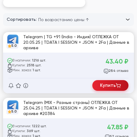
Telegram: Старые / Возрастные
Сортировать:
Telegram | TG +91 (India - Индия) ОТЛЕЖКА ОТ
20.05.25 | TDATA I SESSION + JSON + 2Fa | Данные в
5.0
архиве
43.40
₽
В наличии:
1216 шт.
Купили:
2518 шт.
Мин. заказ:
1 шт.
отзыва
284
Купить
Telegram (MIX - Разные страны) ОТЛЕЖКА ОТ
25.04.25 | TDATA I SESSION + JSON + 2Fa | Данные в
5.0
архиве #20384
47.85
₽
В наличии:
1222 шт.
Купили:
369 шт.
Мин. заказ:
1 шт.
отзывов
57