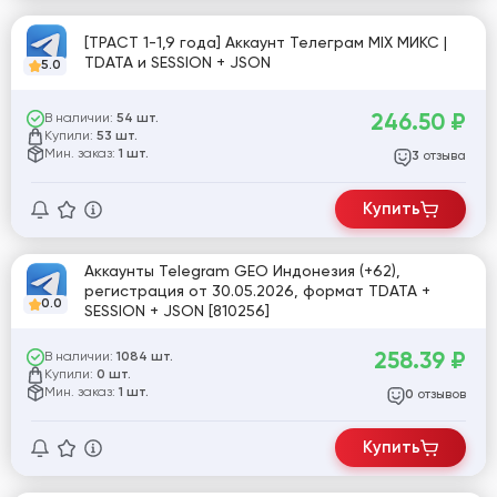
[ТРАСТ 1-1,9 года] Аккаунт Телеграм MIX МИКС |
TDATA и SESSION + JSON
5.0
246.50
₽
В наличии:
54 шт.
Купили:
53 шт.
Мин. заказ:
1 шт.
отзыва
3
Купить
Аккаунты Telegram GEO Индонезия (+62),
регистрация от 30.05.2026, формат TDATA +
0.0
SESSION + JSON [810256]
258.39
₽
В наличии:
1084 шт.
Купили:
0 шт.
Мин. заказ:
1 шт.
отзывов
0
Купить