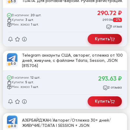
TDATA. Для portable-версии. Ручная регистрация.
5.0
290.72
₽
В наличии:
20 шт.
Купили:
297.34
-2%
3 шт.
Мин. заказ:
1 шт.
отзыв
1
Купить
Telegram аккаунты США, авторег, отлежка от 100
дней, живучие, с файлами Tdata, Session, JSON
5.0
[815706]
293.63
₽
В наличии:
12 шт.
Купили:
5 шт.
Мин. заказ:
1 шт.
отзыва
2
Купить
АЗЕРБАЙДЖАН/Авторег/Отлежка 30+ дней/
ЖИВУЧИЕ/TDATA I SESSION + JSON
0.0