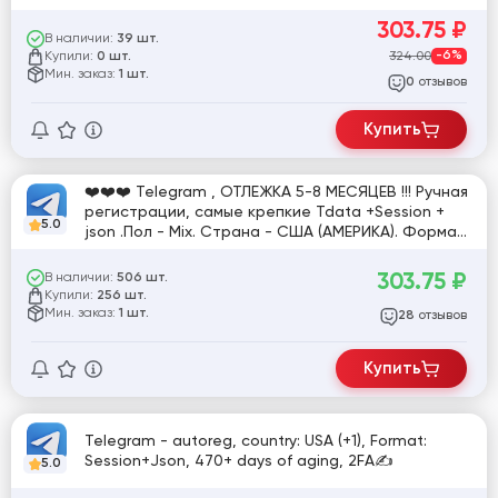
303.75
₽
В наличии:
39 шт.
Купили:
324.00
-6%
0 шт.
Мин. заказ:
1 шт.
отзывов
0
Купить
❤️❤️❤️ Telegram , ОТЛЕЖКА 5-8 МЕСЯЦЕВ !!! Ручная
регистрации, самые крепкие Tdata +Session +
5.0
json .Пол - Mix. Страна - США (АМЕРИКА). Формат
аккаунта - Tdata. Если стоит пароль (ЕСЛИ
СТОИТ 2фа в Текстовике)❤️❤️❤️
303.75
₽
В наличии:
506 шт.
Купили:
256 шт.
Мин. заказ:
1 шт.
отзывов
28
Купить
Telegram - autoreg, country: USA (+1), Format:
Session+Json, 470+ days of aging, 2FA✍
5.0