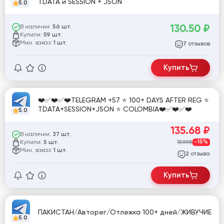
TDATA и SESSION + JSON
5.0
130.50
₽
В наличии:
56 шт.
Купили:
59 шт.
Мин. заказ:
1 шт.
отзывов
7
Купить
❤️✅❤️✅❤️TELEGRAM +57 ⭐ 100+ DAYS AFTER REG ⭐
TDATA+SESSION+JSON ⭐ COLOMBIA❤️✅❤️✅❤️
5.0
135.68
₽
В наличии:
37 шт.
Купили:
159.98
-15%
5 шт.
Мин. заказ:
1 шт.
отзыва
2
Купить
ПАКИСТАН/Авторег/Отлежка 100+ дней/ЖИВУЧИЕ
5.0