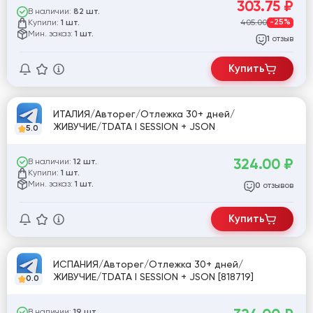
303.75
₽
В наличии:
82 шт.
Купили:
405.00
-25%
1 шт.
Мин. заказ:
1 шт.
отзыв
1
Купить
ИТАЛИЯ/Авторег/Отлежка 30+ дней/
ЖИВУЧИЕ/TDATA I SESSION + JSON
5.0
324.00
₽
В наличии:
12 шт.
Купили:
1 шт.
Мин. заказ:
1 шт.
отзывов
0
Купить
ИСПАНИЯ/Авторег/Отлежка 30+ дней/
ЖИВУЧИЕ/TDATA I SESSION + JSON [818719]
0.0
В наличии:
19 шт.