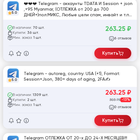
❤️❤️❤️ Telegram - аккаунты TDATA И Session + json
,+95 Myanmar, (ОТЛЁЖКА от 200 до 700
5.0
ДНЕЙ+)пол:МИКС, Любые цели спам, инвайт и т.п.
Любые ГЕО Ручная регистрация, 2FA в
текстовике
263.25
₽
В наличии:
70 шт.
Купили:
36 шт.
Мин. заказ:
1 шт.
отзывов
6
Купить
Telegram - autoreg, country: USA (+1), Format:
Session+Json, 380+ days of aging, 2FA✍
5.0
263.25
₽
В наличии:
1309 шт.
Купили:
303.75
-13%
2 шт.
Мин. заказ:
1 шт.
отзывов
0
Купить
Telegram ОТЛЕЖКА ОТ 20-х ДО 24-Х МЕСЯЦЕВ!!!