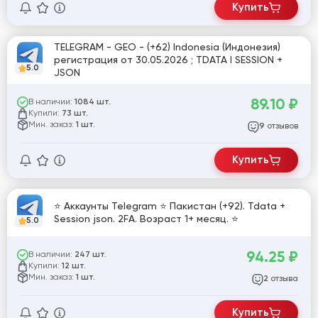
Купить
TELEGRAM - GEO - (+62) Indonesia (Индонезия)
регистрация от 30.05.2026 ; TDATA I SESSION +
5.0
JSON
89.10
₽
В наличии:
1084 шт.
Купили:
73 шт.
Мин. заказ:
1 шт.
отзывов
9
Купить
⭐ Аккаунты Telegram ⭐ Пакистан (+92). Tdata +
Session json. 2FA. Возраст 1+ месяц. ⭐
5.0
94.25
₽
В наличии:
247 шт.
Купили:
12 шт.
Мин. заказ:
1 шт.
отзыва
2
Купить