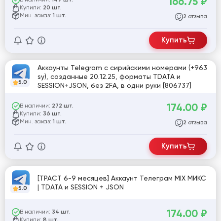
166.75
₽
149 шт.
Купили:
20 шт.
Мин. заказ:
1 шт.
отзыва
2
Купить
Аккаунты Telegram с сирийскими номерами (+963
sy), созданные 20.12.25, форматы TDATA и
5.0
SESSION+JSON, без 2FA, в одни руки [806737]
174.00
₽
В наличии:
272 шт.
Купили:
36 шт.
Мин. заказ:
1 шт.
отзыва
2
Купить
[ТРАСТ 6-9 месяцев] Аккаунт Телеграм MIX МИКС
| TDATA и SESSION + JSON
5.0
174.00
₽
В наличии:
34 шт.
Купили:
8 шт.