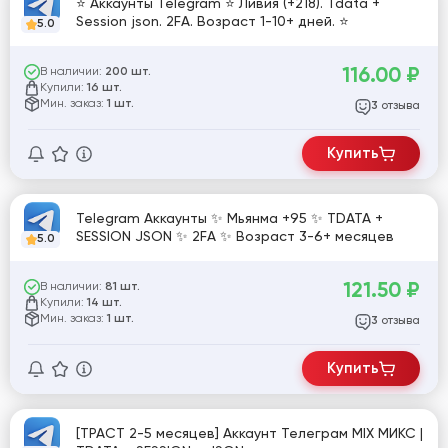
⭐ Аккаунты Telegram ⭐ Ливия (+218). Tdata +
Session json. 2FA. Возраст 1-10+ дней. ⭐
5.0
116.00
₽
В наличии:
200 шт.
Купили:
16 шт.
Мин. заказ:
1 шт.
отзыва
3
Купить
Telegram Аккаунты ✨ Мьянма +95 ✨ TDATA +
SESSION JSON ✨ 2FA ✨ Возраст 3-6+ месяцев
5.0
121.50
₽
В наличии:
81 шт.
Купили:
14 шт.
Мин. заказ:
1 шт.
отзыва
3
Купить
[ТРАСТ 2-5 месяцев] Аккаунт Телеграм MIX МИКС |