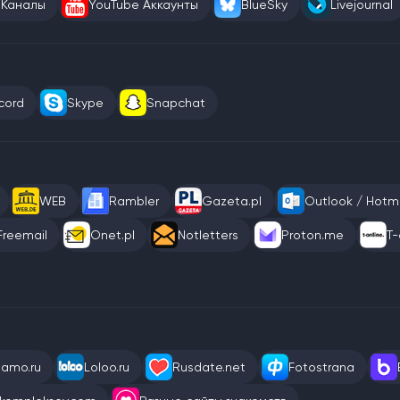
 Каналы
YouTube Аккаунты
BlueSky
Livejournal
cord
Skype
Snapchat
WEB
Rambler
Gazeta.pl
Outlook / Hotma
Freemail
Onet.pl
Notletters
Proton.me
T-
eamo.ru
Loloo.ru
Rusdate.net
Fotostrana