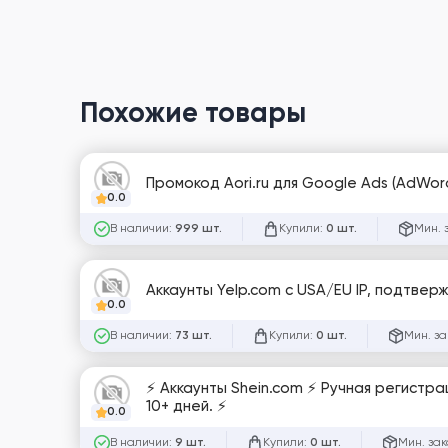
Похожие товары
Промокод Aori.ru для Google Ads (AdWor
0.0
В наличии:
Купили:
Мин. 
999 шт.
0 шт.
Аккаунты Yelp.com с USA/EU IP, подтвер
0.0
В наличии:
Купили:
Мин. за
73 шт.
0 шт.
⚡️ Аккаунты Shein.com ⚡️ Ручная регистр
10+ дней. ⚡️
0.0
В наличии:
Купили:
Мин. зак
9 шт.
0 шт.