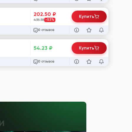
202.50
₽
Купить
435.38
-53%
отзывов
0
54.23
₽
Купить
отзывов
0