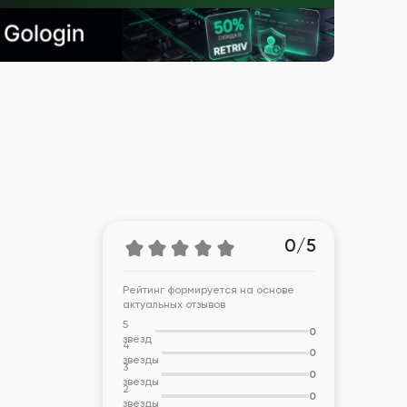
0/5
Рейтинг формируется на основе
актуальных отзывов
5
0
звёзд
4
0
звезды
3
0
звезды
2
0
звезды