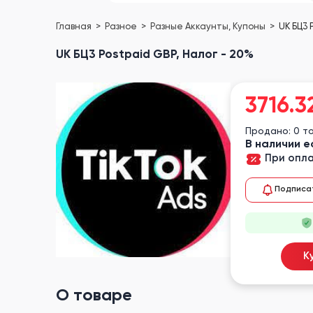
Главная
Разное
Разные Аккаунты, Купоны
UK БЦ3 
UK БЦ3 Postpaid GBP, Налог - 20%
3716.3
Продано: 0 т
В наличии е
При опла
Подписа
К
О товаре