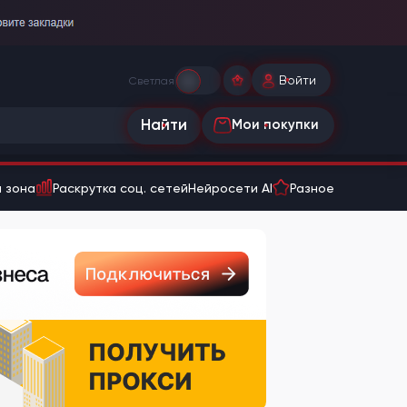
Войти
Светлая
Найти
Мои покупки
 зона
Раскрутка соц. сетей
Нейросети AI
Разное