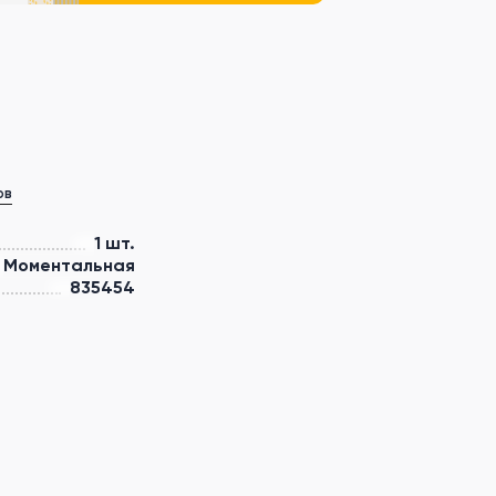
ов
1 шт.
Моментальная
835454