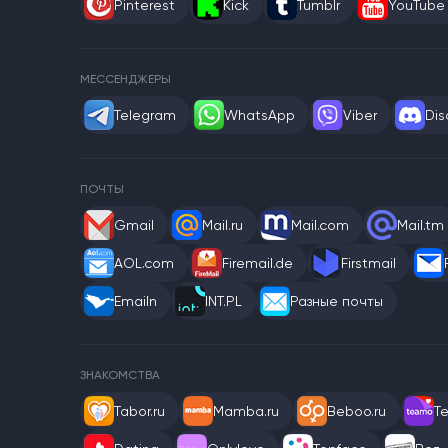
Pinterest
Kick
Tumblr
YouTube
МЕССЕНДЖЕРЫ
Telegram
WhatsApp
Viber
Dis
ПОЧТЫ
Gmail
Mail.ru
Mail.com
Mail.tm
AOL.com
Firemail.de
Firstmail
Emailn
INT.PL
Разные почты
ЗНАКОМСТВА
Tabor.ru
Mamba.ru
Beboo.ru
T