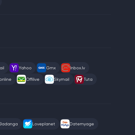
il
Yahoo
Gmx
Inbox.lv
online
Offilive
Skymail
Tuta
Badanga
Loveplanet
Datemyage