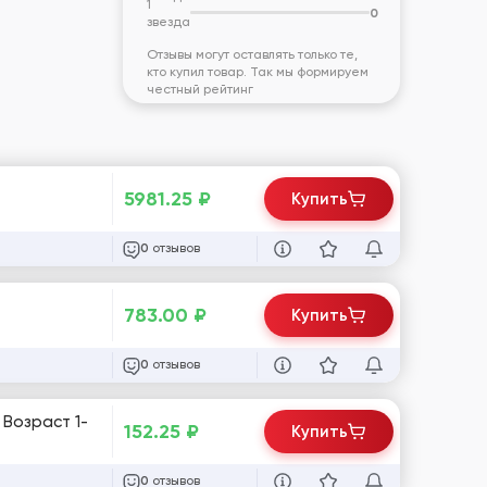
1
0
звезда
Отзывы могут оставлять только те,
кто купил товар. Так мы формируем
честный рейтинг
5981.25
₽
Купить
отзывов
0
783.00
₽
Купить
отзывов
0
 Возраст 1-
152.25
₽
Купить
отзывов
0