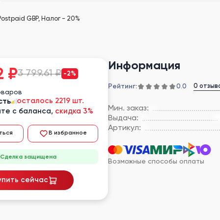
Postpaid GBP, Налог - 20%
Информация
2
₽
3 799.61 ₽
-2%
Рейтинг:
0 отзыв
0.0
оваров
сть
осталось 2219 шт.
Мин. заказ:
те с баланса,
скидка 3%
Выдача:
Артикул:
ться
В избранное
Сделка защищена
Возможные способы оплаты
упить сейчас