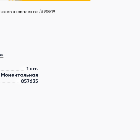
 token в комплекте /#918519
ов
1 шт.
Моментальная
857635