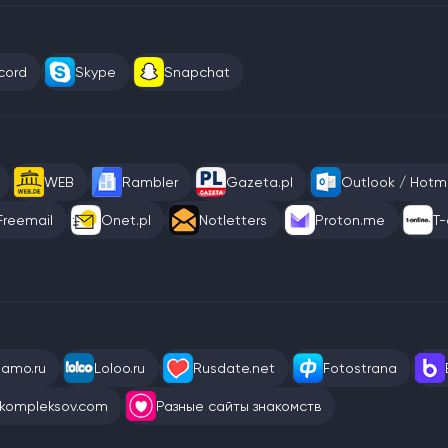
cord
Skype
Snapchat
WEB
Rambler
Gazeta.pl
Outlook / Hotma
Freemail
Onet.pl
Notletters
Proton.me
T-
eamo.ru
Loloo.ru
Rusdate.net
Fotostrana
kompleksov.com
Разные сайты знакомств