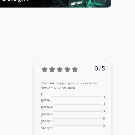
0/5
Рейтинг формируется на основе
актуальных отзывов
5
0
звёзд
4
0
звезды
3
0
звезды
2
0
звезды
1
0
звезда