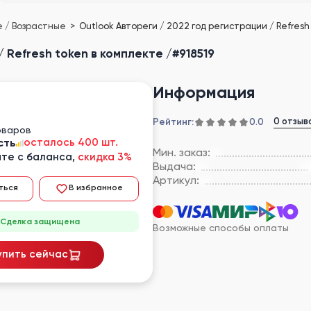
ые / Возрастные
Outlook Автореги / 2022 год регистрации / Refresh
 Refresh token в комплекте /#918519
Информация
Рейтинг:
0 отзыв
0.0
оваров
сть
осталось 400 шт.
Мин. заказ:
те с баланса,
скидка 3%
Выдача:
Артикул:
ться
В избранное
Сделка защищена
Возможные способы оплаты
упить сейчас