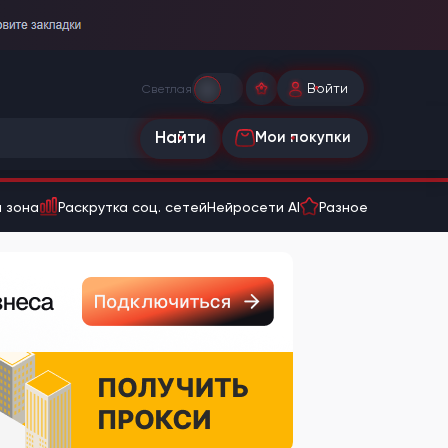
Войти
Светлая
Найти
Мои покупки
 зона
Раскрутка соц. сетей
Нейросети AI
Разное