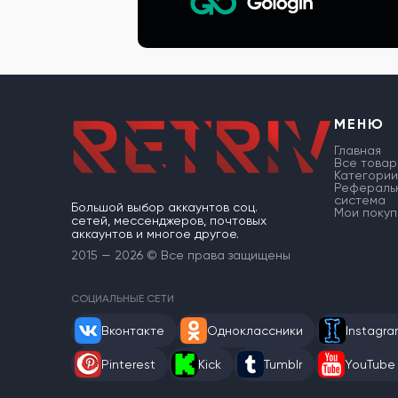
МЕНЮ
Главная
Все товар
Категории
Рефераль
система
Большой выбор аккаунтов соц.
Мои покуп
сетей, мессенджеров, почтовых
аккаунтов и многое другое.
2015 — 2026 © Все права защищены
СОЦИАЛЬНЫЕ СЕТИ
Вконтакте
Одноклассники
Instagr
Pinterest
Kick
Tumblr
YouTube