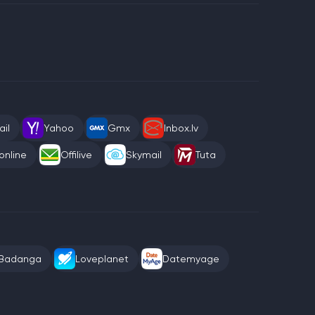
il
Yahoo
Gmx
Inbox.lv
online
Offilive
Skymail
Tuta
Badanga
Loveplanet
Datemyage