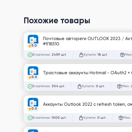
Похожие товары
Почтовые автореги OUTLOOK 2023 / Акти
#918510
5.0
В наличии:
Купили:
Мин.
2459 шт.
18 шт.
Трастовые аккаунты Hotmail - OAuth2 + G
0.0
В наличии:
Купили:
Мин. 
304 шт.
0 шт.
Аккаунты Outlook 2022 с refresh token, с
0.0
В наличии:
Купили:
Мин.
1000 шт.
0 шт.