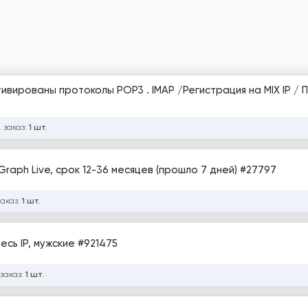
вированы протоколы POP3 . IMAP /Регистрация на MIX IP / П
 заказ:
1 шт.
raph Live, срок 12-36 месяцев (прошло 7 дней) #27797
заказ:
1 шт.
месь IP, мужские #921475
 заказ:
1 шт.