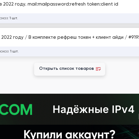
022 году. mail:mailpassword:refresh token:client id
заказ:
1 шт.
Outlook Автореги / Зарегистрированы в 2022 году / В комплекте реф
заказ:
1 шт.
Открыть список товаров