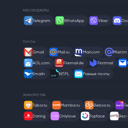
МЕССЕНДЖЕРЫ
Telegram
WhatsApp
Viber
Dis
ПОЧТЫ
Gmail
Mail.ru
Mail.com
Mail.tm
AOL.com
Firemail.de
Firstmail
Emailn
INT.PL
Разные почты
ЗНАКОМСТВА
Tabor.ru
Mamba.ru
Beboo.ru
T
Dating
Onlylove
Topface
Bez-