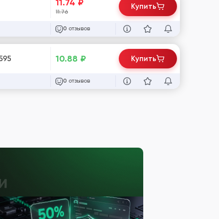
11.74
₽
Купить
11.76
отзывов
0
10.88
₽
реш токен + клиент айди / #919595
Купить
отзывов
0