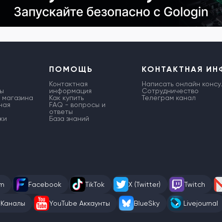
ПОМОЩЬ
КОНТАКТНАЯ И
Контактная
Написать онлайн консу
ы
информация
Сотрудничество
 магазина
Как купить
Телеграм канал
ная
FAQ - вопросы и
ответы
ки
База знаний
am
Facebook
TikTok
X (Twitter)
Twitch
 Каналы
YouTube Аккаунты
BlueSky
Livejournal