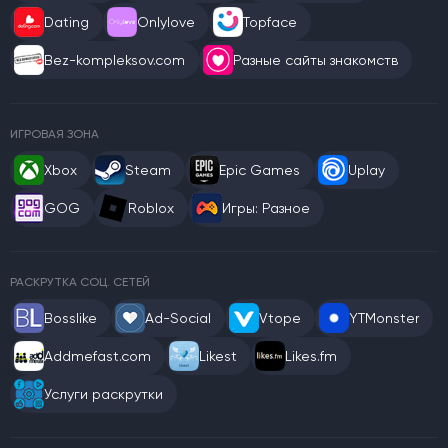
Dating
Onlylove
Topface
Bez-kompleksov.com
Разные сайты знакомств
ИГРОВАЯ ЗОНА
Xbox
Steam
Epic Games
Uplay
GOG
Roblox
Игры: Разное
РАСКРУТКА СОЦ. СЕТЕЙ
Bosslike
Ad-Social
Vtope
YTMonster
Addmefast.com
Likest
Likes.fm
Услуги раскрутки