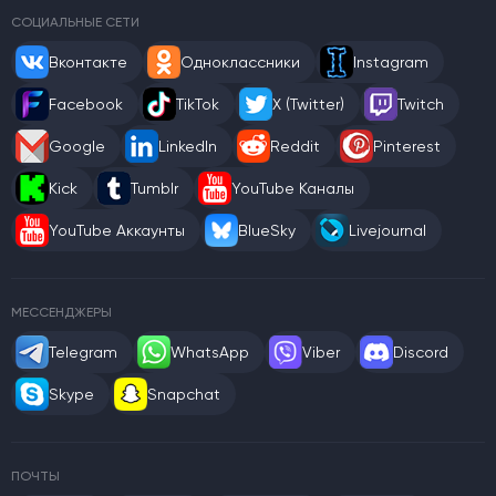
СОЦИАЛЬНЫЕ СЕТИ
Вконтакте
Одноклассники
Instagram
Facebook
TikTok
X (Twitter)
Twitch
Google
LinkedIn
Reddit
Pinterest
Kick
Tumblr
YouTube Каналы
YouTube Аккаунты
BlueSky
Livejournal
МЕССЕНДЖЕРЫ
Telegram
WhatsApp
Viber
Discord
Skype
Snapchat
ПОЧТЫ