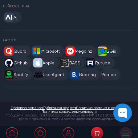
НЕЙРОСЕТИ AI
AI
РАЗНОЕ
Quora
Microsoft
Mega.nz
2Gis
Github
Apple
BASS
Rutube
Spotify
UserAgent
Booking
Разное
Правила сервиса
Публичная оферта
Политика обмена и возврата
Политика конфиденциальности
*Соцсети Instagram и Facebook запрещены в РФ. 21.03.2022 компания
Meta признана в России экстремистской организацией.