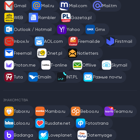
Gmail
Mail.ru
Mail.com
Mail.tm
WEB
Rambler
Gazeta.pl
Outlook / Hotmail
Yahoo
Gmx
Inbox.lv
AOL.com
Firemail.de
Firstmail
Freemail
Onet.pl
Notletters
Proton.me
T-online
Offilive
Skymail
Tuta
Emailn
INT.PL
Разные почты
ЗНАКОМСТВА
Tabor.ru
Mamba.ru
Beboo.ru
Teamo.ru
Loloo.ru
Rusdate.net
Fotostrana
Badanga
Loveplanet
Datemyage