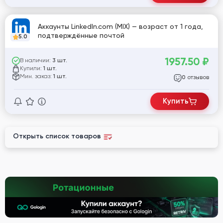
Аккаунты LinkedIn.com (MIX) — возраст от 1 года,
подтверждённые почтой
5.0
1957.50
₽
В наличии:
3 шт.
Купили:
1 шт.
Мин. заказ:
1 шт.
отзывов
0
Купить
Открыть список товаров