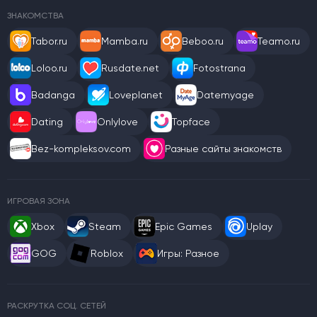
ЗНАКОМСТВА
Tabor.ru
Mamba.ru
Beboo.ru
Teamo.ru
Loloo.ru
Rusdate.net
Fotostrana
Badanga
Loveplanet
Datemyage
Dating
Onlylove
Topface
Bez-kompleksov.com
Разные сайты знакомств
ИГРОВАЯ ЗОНА
Xbox
Steam
Epic Games
Uplay
GOG
Roblox
Игры: Разное
РАСКРУТКА СОЦ. СЕТЕЙ