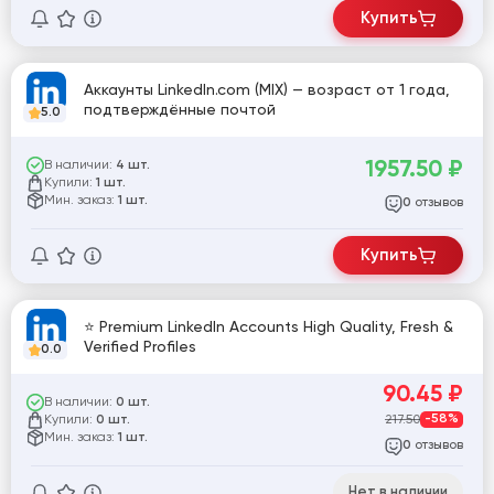
Купить
Аккаунты LinkedIn.com (MIX) — возраст от 1 года,
подтверждённые почтой
5.0
1957.50
₽
В наличии:
4 шт.
Купили:
1 шт.
Мин. заказ:
1 шт.
отзывов
0
Купить
⭐ Premium LinkedIn Accounts High Quality, Fresh &
Verified Profiles
0.0
90.45
₽
В наличии:
0 шт.
Купили:
217.50
-58%
0 шт.
Мин. заказ:
1 шт.
отзывов
0
Нет в наличии