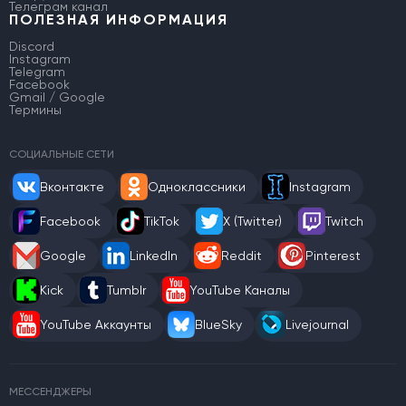
Телеграм канал
ПОЛЕЗНАЯ ИНФОРМАЦИЯ
Discord
Instagram
Telegram
Facebook
Gmail / Google
Термины
СОЦИАЛЬНЫЕ СЕТИ
Вконтакте
Одноклассники
Instagram
Facebook
TikTok
X (Twitter)
Twitch
Google
LinkedIn
Reddit
Pinterest
Kick
Tumblr
YouTube Каналы
YouTube Аккаунты
BlueSky
Livejournal
МЕССЕНДЖЕРЫ