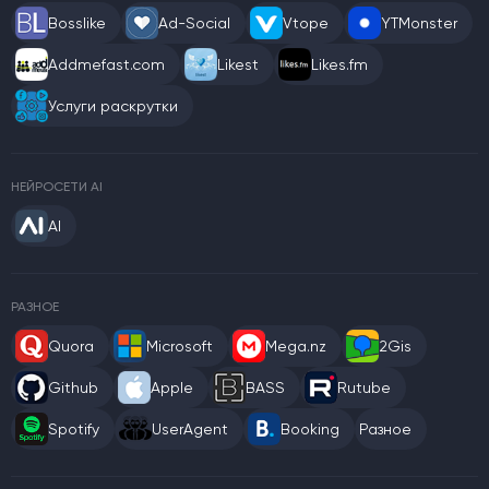
Bosslike
Ad-Social
Vtope
YTMonster
Addmefast.com
Likest
Likes.fm
Услуги раскрутки
НЕЙРОСЕТИ AI
AI
РАЗНОЕ
Quora
Microsoft
Mega.nz
2Gis
Github
Apple
BASS
Rutube
Spotify
UserAgent
Booking
Разное