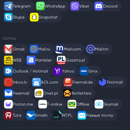
Telegram
WhatsApp
Viber
Discord
Skype
Snapchat
ПОЧТЫ
Gmail
Mail.ru
Mail.com
Mail.tm
WEB
Rambler
Gazeta.pl
Outlook / Hotmail
Yahoo
Gmx
Inbox.lv
AOL.com
Firemail.de
Firstmail
Freemail
Onet.pl
Notletters
Proton.me
T-online
Offilive
Skymail
Tuta
Emailn
INT.PL
Разные почты