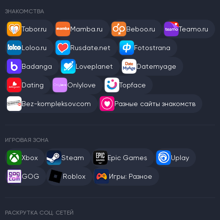
ЗНАКОМСТВА
Tabor.ru
Mamba.ru
Beboo.ru
Teamo.ru
Loloo.ru
Rusdate.net
Fotostrana
Badanga
Loveplanet
Datemyage
Dating
Onlylove
Topface
Bez-kompleksov.com
Разные сайты знакомств
ИГРОВАЯ ЗОНА
Xbox
Steam
Epic Games
Uplay
GOG
Roblox
Игры: Разное
РАСКРУТКА СОЦ. СЕТЕЙ