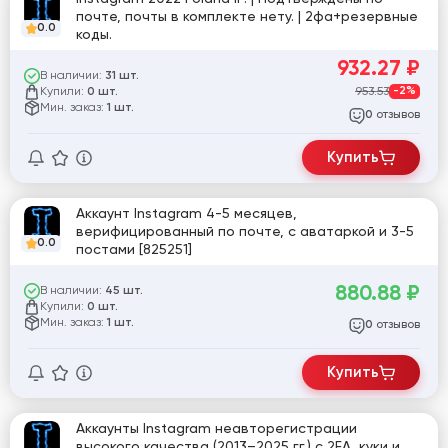
почте, почты в комплекте нету. | 2фа+резервные
0.0
коды.
932.27
₽
В наличии:
31 шт.
Купили:
953.53
-2%
0 шт.
Мин. заказ:
1 шт.
отзывов
0
Купить
Аккаунт Instagram 4-5 месяцев,
верифицированный по почте, с аватаркой и 3-5
0.0
постами [825251]
880.88
₽
В наличии:
45 шт.
Купили:
0 шт.
Мин. заказ:
1 шт.
отзывов
0
Купить
Аккаунты Instagram неавторегистрации
высокого качества (2013–2025 гг.) с 2FA, куки и