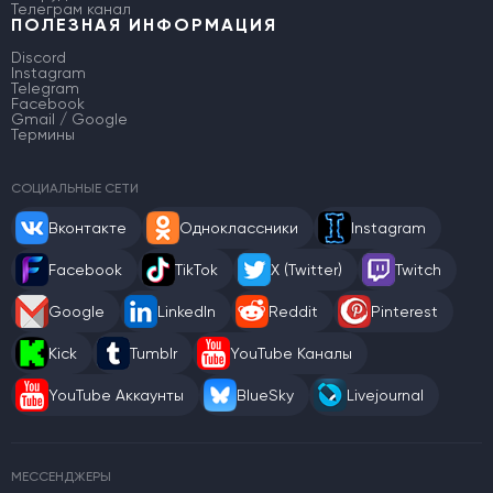
Телеграм канал
ПОЛЕЗНАЯ ИНФОРМАЦИЯ
Discord
Instagram
Telegram
Facebook
Gmail / Google
Термины
СОЦИАЛЬНЫЕ СЕТИ
Вконтакте
Одноклассники
Instagram
Facebook
TikTok
X (Twitter)
Twitch
Google
LinkedIn
Reddit
Pinterest
Kick
Tumblr
YouTube Каналы
YouTube Аккаунты
BlueSky
Livejournal
МЕССЕНДЖЕРЫ