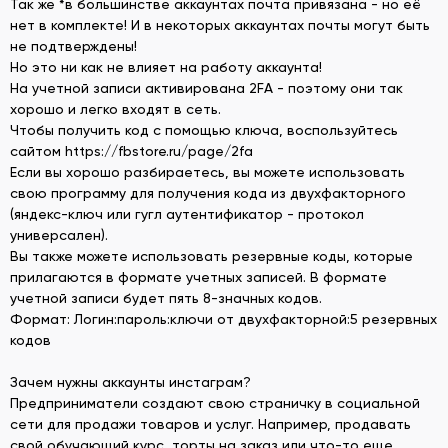
Так же *в большинстве аккаунтах почта привязана - но её
нет в комплекте! И в некоторых аккаунтах почты могут быть
не подтверждены!
Но это ни как не влияет на работу аккаунта!
На учетной записи активирована 2FA - поэтому они так
хорошо и легко входят в сеть.
Чтобы получить код с помощью ключа, воспользуйтесь
сайтом https://fbstore.ru/page/2fa
Если вы хорошо разбираетесь, вы можете использовать
свою программу для получения кода из двухфакторного
(яндекс-ключ или гугл аутентификатор - протокол
универсален).
Вы также можете использовать резервные коды, которые
прилагаются в формате учетных записей. В формате
учетной записи будет пять 8-значных кодов.
Формат: Логин:пароль:ключи от двухфакторной:5 резервных
кодов
Зачем нужны аккаунты инстаграм?
Предприниматели создают свою страничку в социальной
сети для продажи товаров и услуг. Например, продавать
свой обучающий курс, торты на заказ или что-то еще.