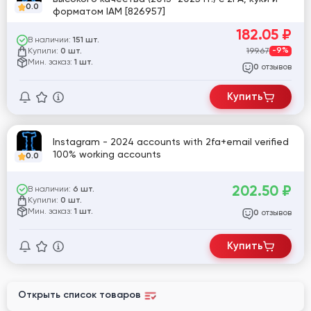
0.0
форматом IAM [826957]
182.05
₽
В наличии:
151 шт.
Купили:
199.67
-9%
0 шт.
Мин. заказ:
1 шт.
отзывов
0
Купить
Instagram - 2024 accounts with 2fa+email verified
100% working accounts
0.0
202.50
₽
В наличии:
6 шт.
Купили:
0 шт.
Мин. заказ:
1 шт.
отзывов
0
Купить
Открыть список товаров