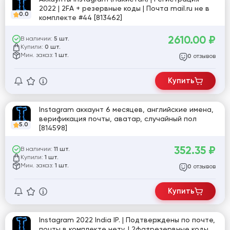
2022 | 2FA + резервные коды | Почта mail.ru не в
0.0
комплекте #44 [813462]
2610.00
₽
В наличии:
5 шт.
Купили:
0 шт.
Мин. заказ:
1 шт.
отзывов
0
Купить
Instagram аккаунт 6 месяцев, английские имена,
верификация почты, аватар, случайный пол
5.0
[814598]
352.35
₽
В наличии:
11 шт.
Купили:
1 шт.
Мин. заказ:
1 шт.
отзывов
0
Купить
Instagram 2022 India IP. | Подтверждены по почте,
почты в комплекте нету. | 2фа+резервные коды.