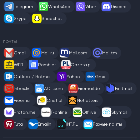
Telegram
WhatsApp
Viber
Discord
Skype
Snapchat
ПОЧТЫ
Gmail
Mail.ru
Mail.com
Mail.tm
WEB
Rambler
Gazeta.pl
Outlook / Hotmail
Yahoo
Gmx
Inbox.lv
AOL.com
Firemail.de
Firstmail
Freemail
Onet.pl
Notletters
Proton.me
T-online
Offilive
Skymail
Tuta
Emailn
INT.PL
Разные почты