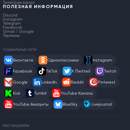
Телеграм канал
ПОЛЕЗНАЯ ИНФОРМАЦИЯ
Discord
Instagram
Telegram
Facebook
Gmail / Google
Термины
СОЦИАЛЬНЫЕ СЕТИ
Вконтакте
Одноклассники
Instagram
Facebook
TikTok
X (Twitter)
Twitch
Google
LinkedIn
Reddit
Pinterest
Kick
Tumblr
YouTube Каналы
YouTube Аккаунты
BlueSky
Livejournal
МЕССЕНДЖЕРЫ