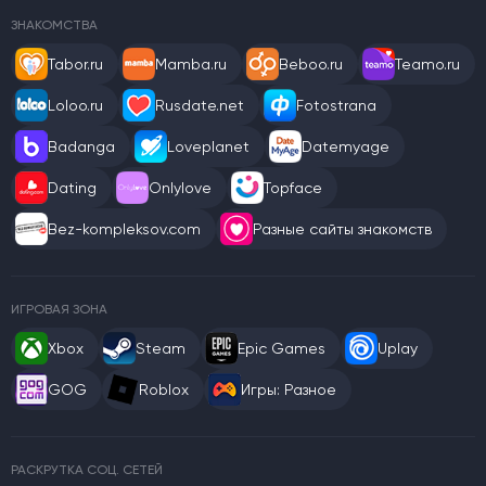
ЗНАКОМСТВА
Tabor.ru
Mamba.ru
Beboo.ru
Teamo.ru
Loloo.ru
Rusdate.net
Fotostrana
Badanga
Loveplanet
Datemyage
Dating
Onlylove
Topface
Bez-kompleksov.com
Разные сайты знакомств
ИГРОВАЯ ЗОНА
Xbox
Steam
Epic Games
Uplay
GOG
Roblox
Игры: Разное
РАСКРУТКА СОЦ. СЕТЕЙ