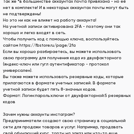
Так же *в большинстве аккаунтах почта привязана - но её
нет в комплекте! И в некоторых аккаунтах почты могут быть
не подтверждены!
Но это ни как не влияет на работу аккаунта!
На учетной записи активирована 2FA - поэтому они так
хорошо и легко входят в сеть.
Чтобы получить код с помощью ключа, воспользуйтесь
сайтом https://fbstore.ru/page/2fa
Если вы хорошо разбираетесь, вы можете использовать
свою программу для получения кода из двухфакторного
(яндекс-ключ или гугл аутентификатор - протокол
универсален).
Вы также можете использовать резервные коды, которые
прилагаются в формате учетных записей. В формате
учетной записи будет пять 8-значных кодов.
Формат: Логин:пароль:ключи от двухфакторной:5 резервных
кодов
Зачем нужны аккаунты инстаграм?
Предприниматели создают свою страничку в социальной
сети для продажи товаров и услуг. Например, продавать
свой обучающий курс, торты на заказ или что-то еще.