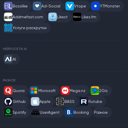
Bosslike
Ad-Social
Vtope
YTMonster
Addmefast.com
Likest
Likes.fm
Услуги раскрутки
НЕЙРОСЕТИ AI
AI
РАЗНОЕ
Quora
Microsoft
Mega.nz
2Gis
Github
Apple
BASS
Rutube
Spotify
UserAgent
Booking
Разное