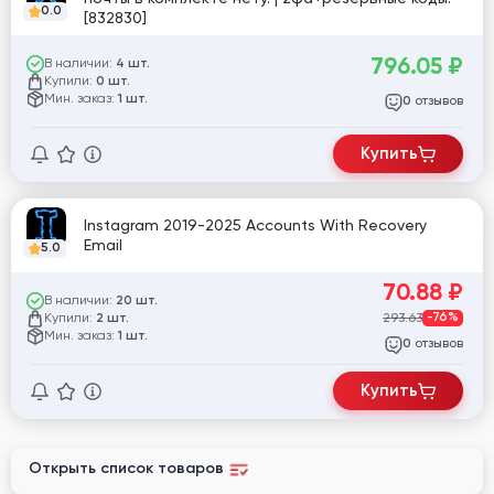
0.0
[832830]
796.05
₽
В наличии:
4 шт.
Купили:
0 шт.
Мин. заказ:
1 шт.
отзывов
0
Купить
Instagram 2019-2025 Accounts With Recovery
Email
5.0
70.88
₽
В наличии:
20 шт.
Купили:
293.63
-76%
2 шт.
Мин. заказ:
1 шт.
отзывов
0
Купить
Открыть список товаров