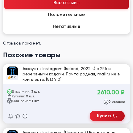
Все отзывы
Положительные
Негативные
Отзывов пока нет.
Похожие товары
Аккаунты Instagram (Ireland, 2022 г.) с 2FA и
резервными кодами. Почта родная, mail.ru не в
0.0
комплекте. [813410]
2610.00
₽
В наличии:
3 шт.
Купили:
0 шт.
Мин. заказ:
1 шт.
отзывов
0
Купить
Аккаунты Instagram (Пакистан) | Регистрация