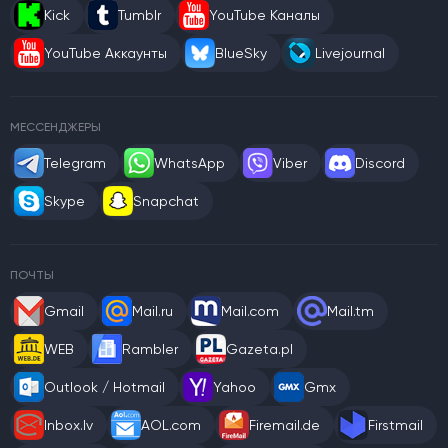
Kick
Tumblr
YouTube Каналы
YouTube Аккаунты
BlueSky
Livejournal
МЕССЕНДЖЕРЫ
Telegram
WhatsApp
Viber
Discord
Skype
Snapchat
ПОЧТЫ
Gmail
Mail.ru
Mail.com
Mail.tm
WEB
Rambler
Gazeta.pl
Outlook / Hotmail
Yahoo
Gmx
Inbox.lv
AOL.com
Firemail.de
Firstmail