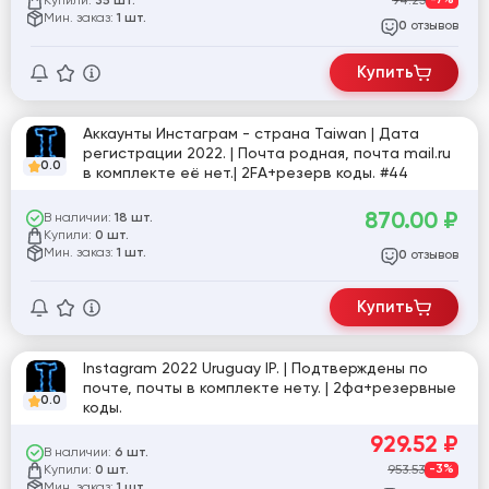
Купили:
94.25
-7%
35 шт.
Мин. заказ:
1 шт.
отзывов
0
Купить
Аккаунты Инстаграм - страна Taiwan | Дата
регистрации 2022. | Почта родная, почта mail.ru
0.0
в комплекте её нет.| 2FA+резерв коды. #44
870.00
₽
В наличии:
18 шт.
Купили:
0 шт.
Мин. заказ:
1 шт.
отзывов
0
Купить
Instagram 2022 Uruguay IP. | Подтверждены по
почте, почты в комплекте нету. | 2фа+резервные
0.0
коды.
929.52
₽
В наличии:
6 шт.
Купили:
953.53
-3%
0 шт.
Мин. заказ:
1 шт.