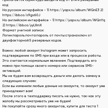
код:
На русском интерфейсе - 1) https://yapx.ru/album/WQnE3 2)
https://ibb.co/s9gs60J
На английском интерфейсе - 1) https://yapx.ru/album/WQnYq
2) https://ibb.co/yyLXrnX
Формат учетной записи:
Логин:пароль:почта:пароль от почты:страна:ключ от
двухфакторной:5 резервных кодов.
Важно: любой аккаунт Instagram может запросить
подтверждение по SMS при входе или в процессе работы.
Это считается нормальным явлением. Подтвердить его
можно при помощи своего номера или сервисов SMS-
активаций.
Мы не будем вам возвращать деньги или делать замену в
следующих случаях:
Если вы изменили любые данные на аккаунте, то аккаунт уже
принадлежит вам!
После этого в техподдержку писать не нужно, так-как эту
жалобу мы рассматривать уже не будем!
Не покупайте сразу много аккаунтов, купите для теста 1