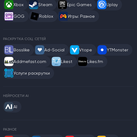
Xbox
Steam
Epic Games
Uplay
GOG
Roblox
Игры: Разное
РАСКРУТКА СОЦ. СЕТЕЙ
Bosslike
Ad-Social
Vtope
YTMonster
Addmefast.com
Likest
Likes.fm
Услуги раскрутки
НЕЙРОСЕТИ AI
AI
РАЗНОЕ