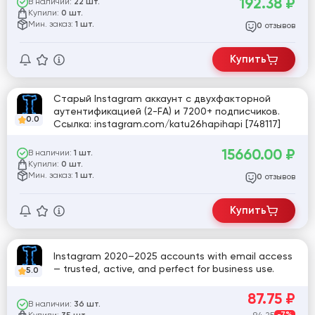
192.38
₽
В наличии:
22 шт.
Купили:
0 шт.
Мин. заказ:
1 шт.
отзывов
0
Купить
Старый Instagram аккаунт с двухфакторной
аутентификацией (2-FA) и 7200+ подписчиков.
0.0
Ссылка: instagram.com/katu26hapihapi [748117]
15660.00
₽
В наличии:
1 шт.
Купили:
0 шт.
Мин. заказ:
1 шт.
отзывов
0
Купить
Instagram 2020–2025 accounts with email access
— trusted, active, and perfect for business use.
5.0
87.75
₽
В наличии:
36 шт.