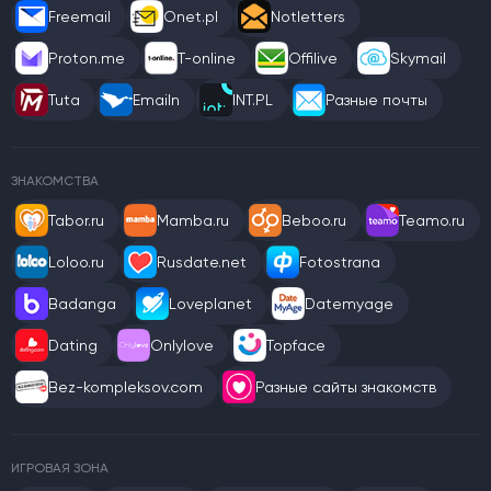
Freemail
Onet.pl
Notletters
Proton.me
T-online
Offilive
Skymail
Tuta
Emailn
INT.PL
Разные почты
ЗНАКОМСТВА
Tabor.ru
Mamba.ru
Beboo.ru
Teamo.ru
Loloo.ru
Rusdate.net
Fotostrana
Badanga
Loveplanet
Datemyage
Dating
Onlylove
Topface
Bez-kompleksov.com
Разные сайты знакомств
ИГРОВАЯ ЗОНА