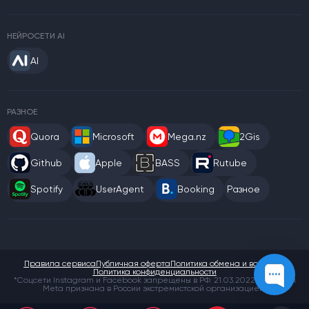
НЕЙРОСЕТИ AI
AI
РАЗНОЕ
Quora
Microsoft
Mega.nz
2Gis
Github
Apple
BASS
Rutube
Spotify
UserAgent
Booking
Разное
Правила сервиса
Публичная оферта
Политика обмена и возврата
Политика конфиденциальности
*Соцсети Instagram и Facebook запрещены в РФ. 21.03.2022 компания
Meta признана в России экстремистской организацией.