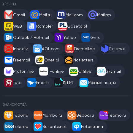
ПОЧТЫ
Gmail
Mail.ru
Mail.com
Mail.tm
WEB
Rambler
Gazeta.pl
Outlook / Hotmail
Yahoo
Gmx
Inbox.lv
AOL.com
Firemail.de
Firstmail
Freemail
Onet.pl
Notletters
Proton.me
T-online
Offilive
Skymail
Tuta
Emailn
INT.PL
Разные почты
ЗНАКОМСТВА
Tabor.ru
Mamba.ru
Beboo.ru
Teamo.ru
Loloo.ru
Rusdate.net
Fotostrana