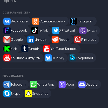
Термины
СОЦИАЛЬНЫЕ СЕТИ
Вконтакте
Одноклассники
Instagram
Facebook
TikTok
X (Twitter)
Twitch
Google
LinkedIn
Reddit
Pinterest
Kick
Tumblr
YouTube Каналы
YouTube Аккаунты
BlueSky
Livejournal
МЕССЕНДЖЕРЫ
Telegram
WhatsApp
Viber
Discord
Skype
Snapchat