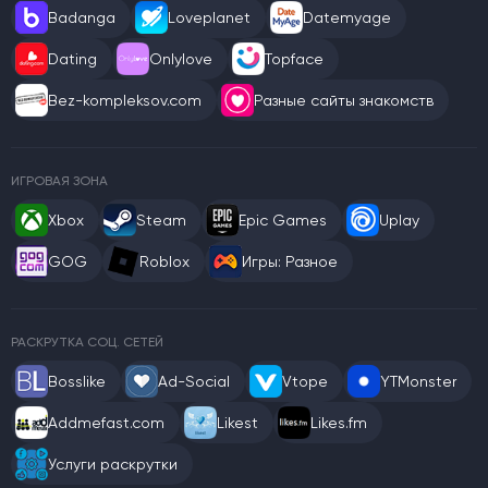
Badanga
Loveplanet
Datemyage
Dating
Onlylove
Topface
Bez-kompleksov.com
Разные сайты знакомств
ИГРОВАЯ ЗОНА
Xbox
Steam
Epic Games
Uplay
GOG
Roblox
Игры: Разное
РАСКРУТКА СОЦ. СЕТЕЙ
Bosslike
Ad-Social
Vtope
YTMonster
Addmefast.com
Likest
Likes.fm
Услуги раскрутки