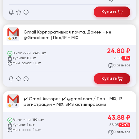
Купить
Gmail Корпоративная почта. Домен - не
@Gmail.com | Пол/IP - MIX
0.0
24.80
₽
В наличии:
248 шт.
Купили:
25.10
-1%
0 шт.
Мин. заказ:
1 шт.
отзывов
0
Купить
✔️ Gmail Авторег ✔️ @gmail.com / Пол - MIX, IP
регистрации - MIX. SMS активированы
5.0
43.88
₽
В наличии:
119 шт.
Купили:
58.05
-24%
1 шт.
Мин. заказ:
1 шт.
отзывов
0