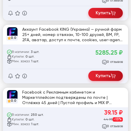
отзывов
0
Купить
Аккаунт Facebook KING (Украина) — ручной фарм
25+ дней, номер отвязан, 10-100 друзей, BM, FP,
0.0
2FA, аватар, доступ к почте, cookies, user-agent,
высокий траст
5285.25
₽
В наличии:
3 шт.
Купили:
0 шт.
Мин. заказ:
1 шт.
отзывов
0
Купить
Facebook с Рекламным кабинетом и
Маркетплейсом подтверждены по почте |
0.0
Отлёжка 45 дней | Пустой профиль и MIX IP
[860874]
39.15
₽
В наличии:
250 шт.
Купили:
44.95
-13%
0 шт.
Мин. заказ:
1 шт.
отзывов
0