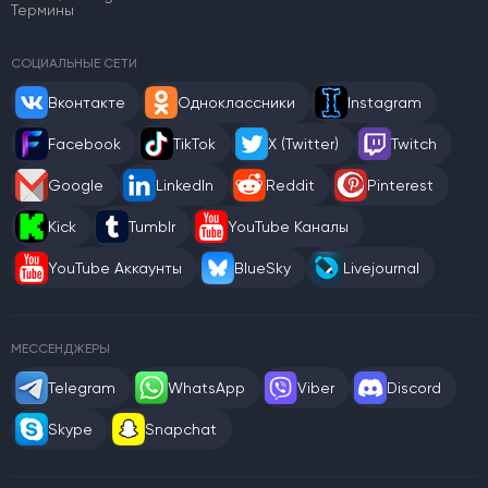
Термины
СОЦИАЛЬНЫЕ СЕТИ
Вконтакте
Одноклассники
Instagram
Facebook
TikTok
X (Twitter)
Twitch
Google
LinkedIn
Reddit
Pinterest
Kick
Tumblr
YouTube Каналы
YouTube Аккаунты
BlueSky
Livejournal
МЕССЕНДЖЕРЫ
Telegram
WhatsApp
Viber
Discord
Skype
Snapchat