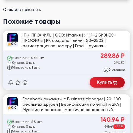
Отзывов пока нет.
Похожие товары
IT ⭐️ ПРОФИЛЬ | GEO: Италия | ✅ | 1–2 БИЗНЕС-
ПРОФИЛЬ | РК создано | лимит 50–250$ |
0.0
регистрация по номеру | Email | ручная
подготовка 7+ дней | фото для подтверждения в
289.86
₽
комплекте | №2
В наличии:
578 шт.
Купили:
290.57
0 шт.
Мин. заказ:
1 шт.
отзывов
0
Купить
Facebook аккаунты с Business Manager | 20–100
реальных друзей | Верификация по email и 2FA |
0.0
Мужские и женские | Частично заполненный
профиль | IP Турции | Куки включены
140.94
₽
В наличии:
68 шт.
Купили:
211.41
-33%
0 шт.
Мин. заказ:
1 шт.