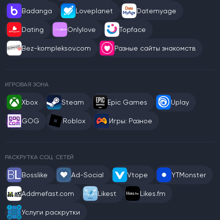
Badanga
Loveplanet
Datemyage
Dating
Onlylove
Topface
Bez-kompleksov.com
Разные сайты знакомств
ИГРОВАЯ ЗОНА
Xbox
Steam
Epic Games
Uplay
GOG
Roblox
Игры: Разное
РАСКРУТКА СОЦ. СЕТЕЙ
Bosslike
Ad-Social
Vtope
YTMonster
Addmefast.com
Likest
Likes.fm
Услуги раскрутки