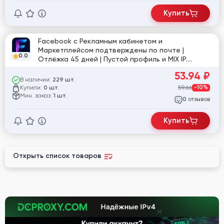
Купить
Facebook с Рекламным кабинетом и
Маркетплейсом подтверждены по почте |
0.0
Отлёжка 45 дней | Пустой профиль и MIX IP.
[863182]
53.94
₽
В наличии:
229 шт.
Купили:
59.66
-10%
0 шт.
Мин. заказ:
1 шт.
отзывов
0
Купить
Открыть список товаров