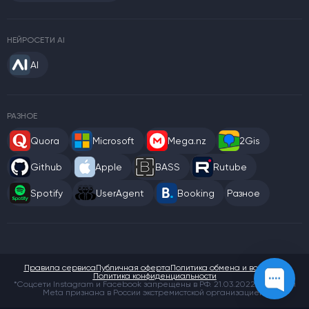
НЕЙРОСЕТИ AI
AI
РАЗНОЕ
Quora
Microsoft
Mega.nz
2Gis
Github
Apple
BASS
Rutube
Spotify
UserAgent
Booking
Разное
Правила сервиса
Публичная оферта
Политика обмена и возврата
Политика конфиденциальности
*Соцсети Instagram и Facebook запрещены в РФ. 21.03.2022 компания
Meta признана в России экстремистской организацией.