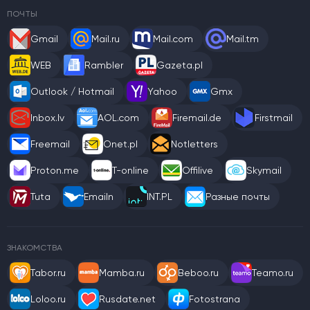
ПОЧТЫ
Gmail
Mail.ru
Mail.com
Mail.tm
WEB
Rambler
Gazeta.pl
Outlook / Hotmail
Yahoo
Gmx
Inbox.lv
AOL.com
Firemail.de
Firstmail
Freemail
Onet.pl
Notletters
Proton.me
T-online
Offilive
Skymail
Tuta
Emailn
INT.PL
Разные почты
ЗНАКОМСТВА
Tabor.ru
Mamba.ru
Beboo.ru
Teamo.ru
Loloo.ru
Rusdate.net
Fotostrana