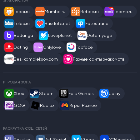
ЗНАКОМСТВА
Tabor.ru
Mamba.ru
Beboo.ru
Teamo.ru
Loloo.ru
Rusdate.net
Fotostrana
Badanga
Loveplanet
Datemyage
Dating
Onlylove
Topface
Bez-kompleksov.com
Разные сайты знакомств
ИГРОВАЯ ЗОНА
Xbox
Steam
Epic Games
Uplay
GOG
Roblox
Игры: Разное
РАСКРУТКА СОЦ. СЕТЕЙ
Bosslike
Ad-Social
Vtope
YTMonster