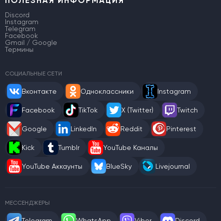
ПОЛЕЗНАЯ ИНФОРМАЦИЯ
Discord
Instagram
Telegram
Facebook
Gmail / Google
Термины
СОЦИАЛЬНЫЕ СЕТИ
Вконтакте
Одноклассники
Instagram
Facebook
TikTok
X (Twitter)
Twitch
Google
LinkedIn
Reddit
Pinterest
Kick
Tumblr
YouTube Каналы
YouTube Аккаунты
BlueSky
Livejournal
МЕССЕНДЖЕРЫ
Telegram
WhatsApp
Viber
Discord