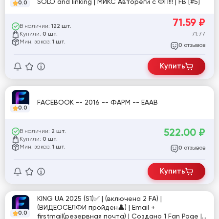
SOLO and linking | МИКС Автореги с ФП!!! | FB [#5]
0.0
71.59
₽
В наличии:
122 шт.
Купили:
71.77
0 шт.
Мин. заказ:
1 шт.
отзывов
0
Купить
FACEBOOK -- 2016 -- ФАРМ -- EAAB
0.0
522.00
₽
В наличии:
2 шт.
Купили:
0 шт.
Мин. заказ:
1 шт.
отзывов
0
Купить
KING UA 2025 (S1)✅ | (включена 2 FA) |
(ВИДЕОСЕЛФИ пройден👤) | Email +
0.0
firstmail(резервная почта) | Создано 1 Fan Page |