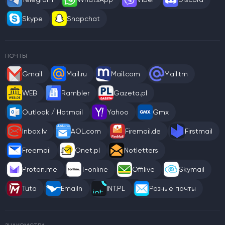
Skype
Snapchat
ПОЧТЫ
Gmail
Mail.ru
Mail.com
Mail.tm
WEB
Rambler
Gazeta.pl
Outlook / Hotmail
Yahoo
Gmx
Inbox.lv
AOL.com
Firemail.de
Firstmail
Freemail
Onet.pl
Notletters
Proton.me
T-online
Offilive
Skymail
Tuta
Emailn
INT.PL
Разные почты