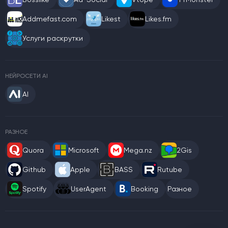
Addmefast.com
Likest
Likes.fm
Услуги раскрутки
НЕЙРОСЕТИ AI
AI
РАЗНОЕ
Quora
Microsoft
Mega.nz
2Gis
Github
Apple
BASS
Rutube
Spotify
UserAgent
Booking
Разное