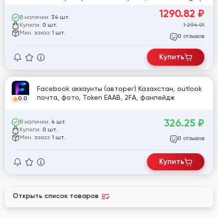
Аватарка, обложка | Профиль заполнен | Включен
1290.82
₽
Proff Режим | 0-100 друзей | Стабильная и долгая
В наличии:
34 шт.
работа
Купили:
1 294.01
0 шт.
Мин. заказ:
1 шт.
отзывов
0
Купить
Facebook аккаунты (авторег) Казахстан, outlook
почта, фото, Token EAAB, 2FA, фанпейдж
0.0
326.25
₽
В наличии:
4 шт.
Купили:
0 шт.
Мин. заказ:
1 шт.
отзывов
0
Купить
Открыть список товаров