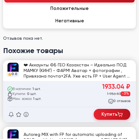
Положительные
Негативные
Отзывов пока нет.
Похожие товары
❤️ Аккаунты ФБ ГЕО Казахстан – Идеально ПОД
МАМКУ (КИНГ) - ФАРМ! Аватар + фотографии ,
0.0
Привязана почта+2FA. Уже есть FP + User Agent +
Прокачка ИНТЕРЕСОВ + Действия на сайтах с
1933.04
₽
пикселем ФБ + Переход по предлагамой
В наличии:
1 шт.
рекламе в ленте ФБ. Что бы запускать рекламу
Купили:
1 986.83
-3%
0 шт.
или хранить ресурсы - ИДЕАЛЬНО! [791704]
Мин. заказ:
1 шт.
отзывов
0
Купить
Autoreg MIX with FP for automatic uploading of