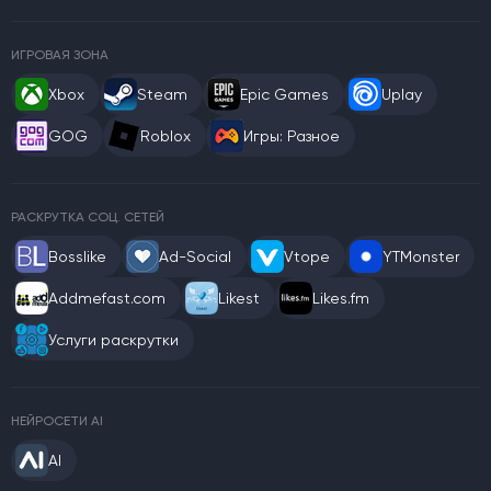
ИГРОВАЯ ЗОНА
Xbox
Steam
Epic Games
Uplay
GOG
Roblox
Игры: Разное
РАСКРУТКА СОЦ. СЕТЕЙ
Bosslike
Ad-Social
Vtope
YTMonster
Addmefast.com
Likest
Likes.fm
Услуги раскрутки
НЕЙРОСЕТИ AI
AI