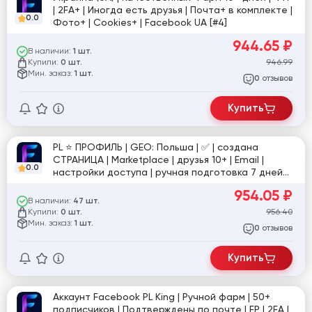
| 2FA+ | Иногда есть друзья | Почта+ в комплекте |
0.0
Фото+ | Cookies+ | Facebook UA [#4]
944.65
₽
В наличии:
1 шт.
Купили:
946.99
0 шт.
Мин. заказ:
1 шт.
отзывов
0
Купить
PL ⭐️ ПРОФИЛЬ | GEO: Польша | ✅ | создана
СТРАНИЦА | Marketplace | друзья 10+ | Email |
0.0
настройки доступа | ручная подготовка 7 дней
(Внешний + Внутриний) | фото для подтверждения
954.05
₽
в комплекте | №яр
В наличии:
47 шт.
Купили:
956.40
0 шт.
Мин. заказ:
1 шт.
отзывов
0
Купить
Аккаунт Facebook PL King | Ручной фарм | 50+
подписчиков | Подтверждены по почте | FP | 2FA |