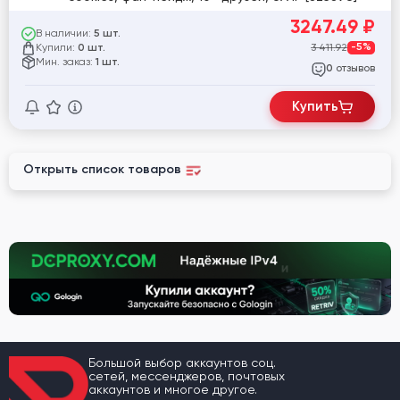
3247.49
₽
В наличии:
5 шт.
Купили:
3 411.92
-5%
0 шт.
Мин. заказ:
1 шт.
отзывов
0
Купить
Открыть список товаров
Большой выбор аккаунтов соц.
сетей, мессенджеров, почтовых
аккаунтов и многое другое.