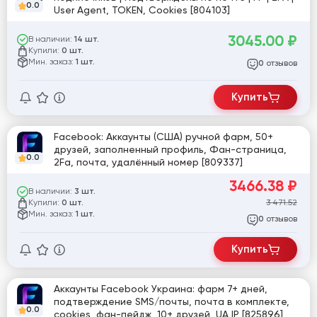
0.0
User Agent, TOKEN, Cookies [804103]
3045.00
₽
В наличии:
14 шт.
Купили:
0 шт.
Мин. заказ:
1 шт.
отзывов
0
Купить
Facebook: Аккаунты (США) ручной фарм, 50+
друзей, заполненный профиль, Фан-страница,
0.0
2Fa, почта, удалённый номер [809337]
3466.38
₽
В наличии:
3 шт.
Купили:
3 471.52
0 шт.
Мин. заказ:
1 шт.
отзывов
0
Купить
Аккаунты Facebook Украина: фарм 7+ дней,
подтверждение SMS/почты, почта в комплекте,
0.0
cookies, фан-пейдж, 10+ друзей, UA IP [825896]