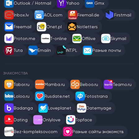
Outlook / Hotmail
Yahoo
Gmx
Inbox.lv
AOL.com
Firemail.de
Firstmail
Freemail
Onet.pl
Notletters
Proton.me
T-online
Offilive
Skymail
Tuta
Emailn
INT.PL
Разные почты
ЗНАКОМСТВА
Tabor.ru
Mamba.ru
Beboo.ru
Teamo.ru
Loloo.ru
Rusdate.net
Fotostrana
Badanga
Loveplanet
Datemyage
Dating
Onlylove
Topface
Bez-kompleksov.com
Разные сайты знакомств