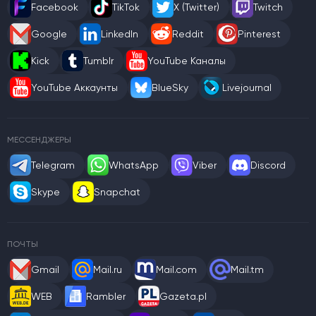
Facebook
TikTok
X (Twitter)
Twitch
Google
LinkedIn
Reddit
Pinterest
Kick
Tumblr
YouTube Каналы
YouTube Аккаунты
BlueSky
Livejournal
МЕССЕНДЖЕРЫ
Telegram
WhatsApp
Viber
Discord
Skype
Snapchat
ПОЧТЫ
Gmail
Mail.ru
Mail.com
Mail.tm
WEB
Rambler
Gazeta.pl