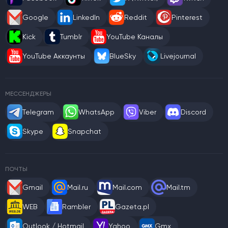
Google
LinkedIn
Reddit
Pinterest
Kick
Tumblr
YouTube Каналы
YouTube Аккаунты
BlueSky
Livejournal
МЕССЕНДЖЕРЫ
Telegram
WhatsApp
Viber
Discord
Skype
Snapchat
ПОЧТЫ
Gmail
Mail.ru
Mail.com
Mail.tm
WEB
Rambler
Gazeta.pl
Outlook / Hotmail
Yahoo
Gmx