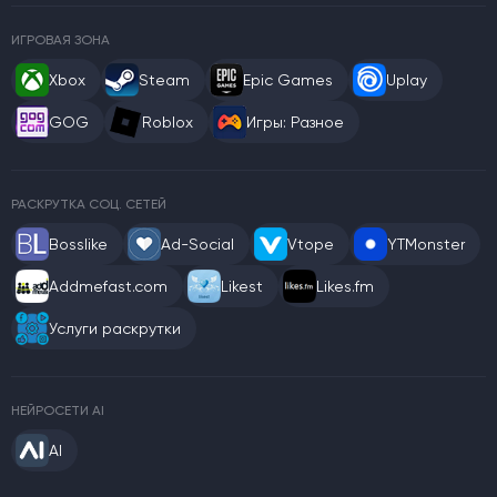
ИГРОВАЯ ЗОНА
Xbox
Steam
Epic Games
Uplay
GOG
Roblox
Игры: Разное
РАСКРУТКА СОЦ. СЕТЕЙ
Bosslike
Ad-Social
Vtope
YTMonster
Addmefast.com
Likest
Likes.fm
Услуги раскрутки
НЕЙРОСЕТИ AI
AI