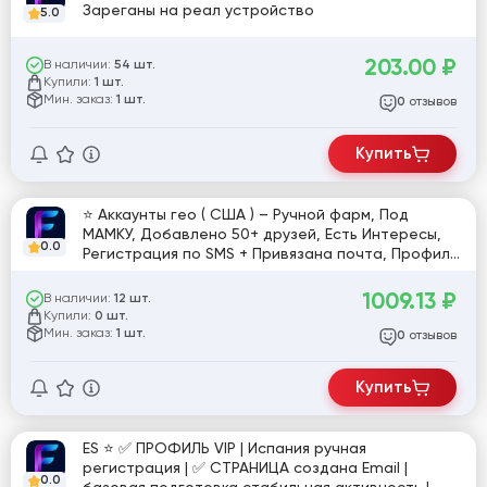
Зареганы на реал устройство
5.0
203.00
₽
В наличии:
54 шт.
Купили:
1 шт.
Мин. заказ:
1 шт.
отзывов
0
Купить
⭐️ Аккаунты гео ( США ) – Ручной фарм, Под
МАМКУ, Добавлено 50+ друзей, Есть Интересы,
0.0
Регистрация по SMS + Привязана почта, Профиль
заполнен, Fan Page + , 2Fa ( Не всегда
установлена ). Вся работа произведена без
1009.13
₽
В наличии:
12 шт.
помощи софта. Максимальный траст!
Купили:
0 шт.
Мин. заказ:
1 шт.
отзывов
0
Купить
ES ⭐️ ✅ ПРОФИЛЬ VIP | Испания ручная
регистрация | ✅ СТРАНИЦА создана Email |
0.0