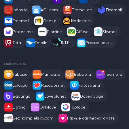
Inbox.lv
AOL.com
Firemail.de
Firstmail
Freemail
Onet.pl
Notletters
Proton.me
T-online
Offilive
Skymail
Tuta
Emailn
INT.PL
Разные почты
ЗНАКОМСТВА
Tabor.ru
Mamba.ru
Beboo.ru
Teamo.ru
Loloo.ru
Rusdate.net
Fotostrana
Badanga
Loveplanet
Datemyage
Dating
Onlylove
Topface
Bez-kompleksov.com
Разные сайты знакомств