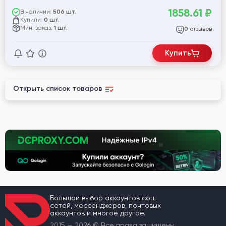
админа (P#id52)
1858.61
₽
В наличии:
506 шт.
Купили:
0 шт.
Мин. заказ:
1 шт.
отзывов
0
Купить
Открыть список товаров
Большой выбор аккаунтов соц.
сетей, мессенджеров, почтовых
аккаунтов и многое другое.
2015 — 2026 © Все права защищены