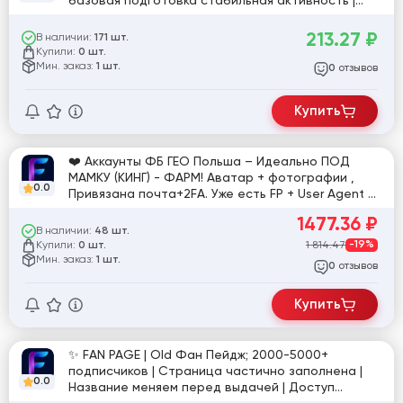
базовая подготовка стабильная активность |
№10
213.27
₽
В наличии:
171 шт.
Купили:
0 шт.
Мин. заказ:
1 шт.
отзывов
0
Купить
❤️ Аккаунты ФБ ГЕО Польша – Идеально ПОД
МАМКУ (КИНГ) - ФАРМ! Аватар + фотографии ,
0.0
Привязана почта+2FA. Уже есть FP + User Agent +
Прокачка ИНТЕРЕСОВ + Действия на сайтах с
1477.36
₽
пикселем ФБ + Переход по предлагамой
В наличии:
48 шт.
рекламе в ленте ФБ. Что бы запускать рекламу
Купили:
1 814.47
-19%
0 шт.
или хранить ресурсы - ИДЕАЛЬНО!
Мин. заказ:
1 шт.
отзывов
0
Купить
✨ FAN PAGE | Old Фан Пейдж; 2000-5000+
подписчиков | Страница частично заполнена |
0.0
Название меняем перед выдачей | Доступ