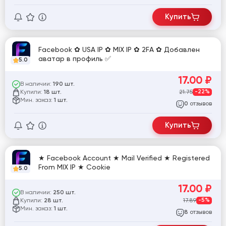
Купить
Facebook ✿ USA IP ✿ MIX IP ✿ 2FA ✿ Добавлен
аватар в профиль ✅
5.0
17.00
₽
В наличии:
190 шт.
Купили:
21.75
-22%
18 шт.
Мин. заказ:
1 шт.
отзывов
0
Купить
★ Facebook Account ★ Mail Verified ★ Registered
From MIX IP ★ Cookie
5.0
17.00
₽
В наличии:
250 шт.
Купили:
17.89
-5%
28 шт.
Мин. заказ:
1 шт.
отзывов
8