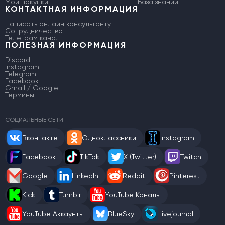
Мои покупки
База знаний
КОНТАКТНАЯ ИНФОРМАЦИЯ
Написать онлайн консультанту
Сотрудничество
Телеграм канал
ПОЛЕЗНАЯ ИНФОРМАЦИЯ
Discord
Instagram
Telegram
Facebook
Gmail / Google
Термины
СОЦИАЛЬНЫЕ СЕТИ
Вконтакте
Одноклассники
Instagram
Facebook
TikTok
X (Twitter)
Twitch
Google
LinkedIn
Reddit
Pinterest
Kick
Tumblr
YouTube Каналы
YouTube Аккаунты
BlueSky
Livejournal