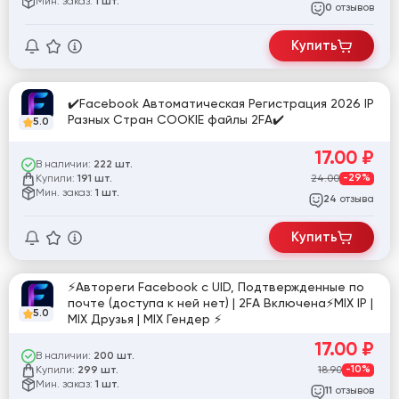
Мин. заказ:
1 шт.
отзывов
0
Купить
✔️Facebook Автоматическая Регистрация 2026 IP
Разных Стран COOKIE файлы 2FA✔️
5.0
17.00
₽
В наличии:
222 шт.
Купили:
24.00
-29%
191 шт.
Мин. заказ:
1 шт.
отзыва
24
Купить
⚡Автореги Facebook c UID, Подтвержденные по
почте (доступа к ней нет) | 2FA Включена⚡MIX IP |
5.0
MIX Друзья | MIX Гендер ⚡
17.00
₽
В наличии:
200 шт.
Купили:
18.90
-10%
299 шт.
Мин. заказ:
1 шт.
отзывов
11