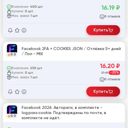
16.19
₽
В наличии:
400 шт.
Купили:
0 шт.
Мин. заказ:
1 шт.
отзывов
0
Купить
Facebook 2FA + COOKIES JSON / Отлёжка 5+ дней
/ Пол - MIX
0.0
16.20
₽
В наличии:
230 шт.
Купили:
21.60
-25%
0 шт.
Мин. заказ:
1 шт.
отзывов
0
Купить
Facebook 2026. Автореги, в комплекте -
log:pass:cookie. Подтверждены по почте, в
0.0
комплекте не идёт.