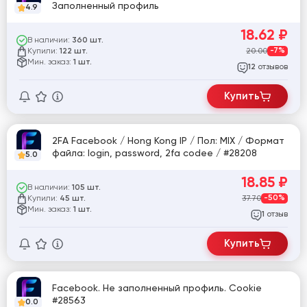
Заполненный профиль
4.9
18.62
₽
В наличии:
360 шт.
Купили:
20.00
-7%
122 шт.
Мин. заказ:
1 шт.
отзывов
12
Купить
2FA Facebook / Hong Kong IP / Пол: MIX / Формат
файла: login, password, 2fa codee / #28208
5.0
18.85
₽
В наличии:
105 шт.
Купили:
37.70
-50%
45 шт.
Мин. заказ:
1 шт.
отзыв
1
Купить
Facebook. Не заполненный профиль. Cookie
#28563
0.0