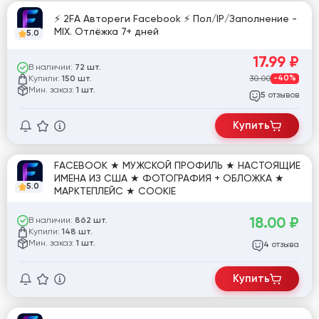
⚡️ 2FA Автореги Facebook ⚡️ Пол/IP/Заполнение -
MIX. Отлёжка 7+ дней
5.0
17.99
₽
В наличии:
72 шт.
Купили:
30.00
-40%
150 шт.
Мин. заказ:
1 шт.
отзывов
5
Купить
FACEBOOK ★ МУЖСКОЙ ПРОФИЛЬ ★ НАСТОЯЩИЕ
ИМЕНА ИЗ США ★ ФОТОГРАФИЯ + ОБЛОЖКА ★
5.0
МАРКТЕПЛЕЙС ★ COOKIE
18.00
₽
В наличии:
862 шт.
Купили:
148 шт.
Мин. заказ:
1 шт.
отзыва
4
Купить