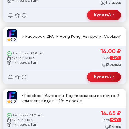
Мин. заказ:
1 шт.
отзывов
5
Купить
✅Facebook; 2FA; IP Hong Kong; Автореги; Cookie✅
5.0
14.00
₽
В наличии:
289 шт.
Купили:
19.00
-26%
12 шт.
Мин. заказ:
1 шт.
отзыва
3
Купить
• Facebook Автореги. Подтверждены по почте. В
комплекте идёт - 2fa + cookie
5.0
14.45
₽
В наличии:
149 шт.
Купили:
18.90
-24%
1 шт.
Мин. заказ:
1 шт.
отзыв
1