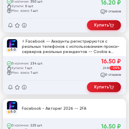
16.20
₽
В наличии:
350 шт.
Купили:
0 шт.
Мин. заказ:
1 шт.
отзывов
0
Купить
⚡ Facebook -- Аккаунты регистрируются с
реальных телефонов c использованием прокси-
5.0
серверов реальных резидентов -- Cookie в
комплекте -- Пол Mix -- Формат файла:
16.50
₽
uid|pass|2fa|cookie ⚡
В наличии:
234 шт.
Купили:
21.81
-24%
1 шт.
Мин. заказ:
1 шт.
отзывов
0
Купить
Facebook - Авторег 2026 -- 2FA
5.0
16.50
₽
В наличии:
225 шт.