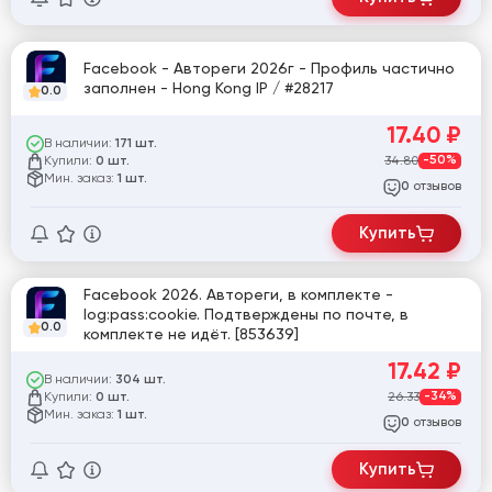
Facebook - Автореги 2026г - Профиль частично
заполнен - Hong Kong IP / #28217
0.0
17.40
₽
В наличии:
171 шт.
Купили:
34.80
-50%
0 шт.
Мин. заказ:
1 шт.
отзывов
0
Купить
Facebook 2026. Автореги, в комплекте -
log:pass:cookie. Подтверждены по почте, в
0.0
комплекте не идёт. [853639]
17.42
₽
В наличии:
304 шт.
Купили:
26.33
-34%
0 шт.
Мин. заказ:
1 шт.
отзывов
0
Купить