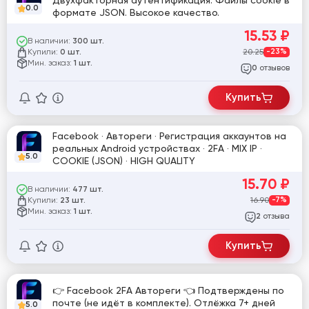
Двухфакторная аутентификация. Файлы cookie в
0.0
формате JSON. Высокое качество.
15.53
₽
В наличии:
300 шт.
Купили:
20.25
-23%
0 шт.
Мин. заказ:
1 шт.
отзывов
0
Купить
Facebook · Автореги · Регистрация аккаунтов на
реальных Android устройствах · 2FA · MIX IP ·
5.0
COOKIE (JSON) · HIGH QUALITY
15.70
₽
В наличии:
477 шт.
Купили:
16.90
-7%
23 шт.
Мин. заказ:
1 шт.
отзыва
2
Купить
👉 Facebook 2FA Автореги 👈 Подтверждены по
почте (не идёт в комплекте). Отлёжка 7+ дней
5.0