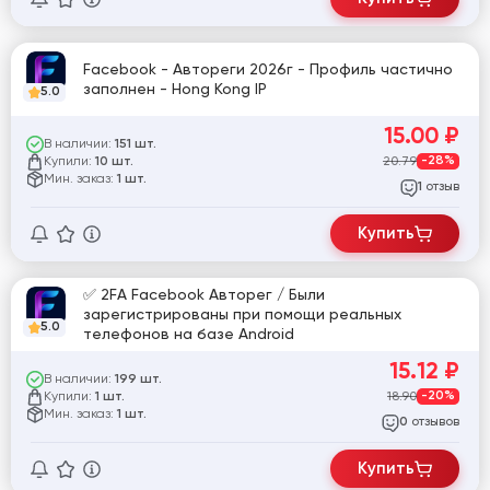
Facebook - Автореги 2026г - Профиль частично
заполнен - Hong Kong IP
5.0
15.00
₽
В наличии:
151 шт.
Купили:
20.79
-28%
10 шт.
Мин. заказ:
1 шт.
отзыв
1
Купить
✅ 2FA Facebook Авторег / Были
зарегистрированы при помощи реальных
5.0
телефонов на базе Android
15.12
₽
В наличии:
199 шт.
Купили:
18.90
-20%
1 шт.
Мин. заказ:
1 шт.
отзывов
0
Купить