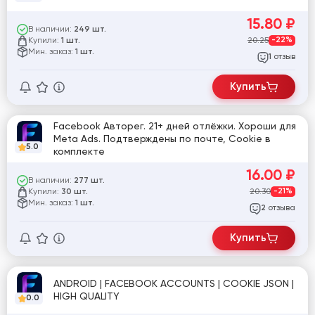
15.80
₽
В наличии:
249 шт.
Купили:
20.25
-22%
1 шт.
Мин. заказ:
1 шт.
отзыв
1
Купить
Facebook Авторег. 21+ дней отлёжки. Хороши для
Meta Ads. Подтверждены по почте, Cookie в
5.0
комплекте
16.00
₽
В наличии:
277 шт.
Купили:
20.30
-21%
30 шт.
Мин. заказ:
1 шт.
отзыва
2
Купить
ANDROID | FACEBOOK ACCOUNTS | COOKIE JSON |
HIGH QUALITY
0.0