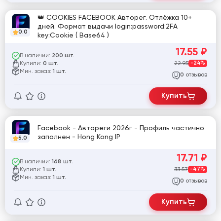
👑 COOKIES FACEBOOK Авторег. Отлёжка 10+
дней. Формат выдачи login:password:2FA
0.0
key:Cookie ( Base64 )
17.55
₽
В наличии:
200 шт.
Купили:
22.95
-24%
0 шт.
Мин. заказ:
1 шт.
отзывов
0
Купить
Facebook - Автореги 2026г - Профиль частично
заполнен - Hong Kong IP
5.0
17.71
₽
В наличии:
168 шт.
Купили:
33.57
-47%
1 шт.
Мин. заказ:
1 шт.
отзывов
0
Купить