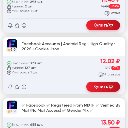
В наличии:
298 шт.
Купили:
15.00
-23%
2 шт.
Мин. заказ:
1 шт.
отзыв
1
Купить
Facebook Accounts | Android Reg | High Quality •
2026 • Cookie Json
5.0
12.02
₽
В наличии:
373 шт.
Купили:
12.91
-7%
127 шт.
Мин. заказ:
1 шт.
отзывов
14
Купить
✅ Facebook ✅ Registered From MIX IP ✅ Verified By
Mail (No Mail Access) ✅ Gender Mix ✅
5.0
13.50
₽
В наличии:
655 шт.