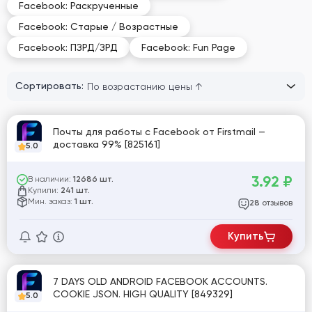
Facebook: Раскрученные
Facebook: Старые / Возрастные
Facebook: ПЗРД/ЗРД
Facebook: Fun Page
Сортировать:
Почты для работы с Facebook от Firstmail —
доставка 99% [825161]
5.0
3.92
₽
В наличии:
12686 шт.
Купили:
241 шт.
Мин. заказ:
1 шт.
отзывов
28
Купить
7 DAYS OLD ANDROID FACEBOOK ACCOUNTS.
COOKIE JSON. HIGH QUALITY [849329]
5.0