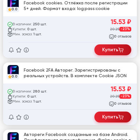
Facebook cookies. Отлёжка после регистрации
5+ дней. Формат входа: log:pass:cookie
0.0
15.53
₽
В наличии:
250 шт.
Купили:
20.25
-23%
0 шт.
Мин. заказ:
1 шт.
отзывов
0
Купить
Facebook 2FA Авторег. Зарегистрированы с
реальных устройств. В комплекте Cookie JSON
0.0
15.53
₽
В наличии:
280 шт.
Купили:
20.25
-23%
0 шт.
Мин. заказ:
1 шт.
отзывов
0
Купить
Автореги Facebook созданные на базе Android.