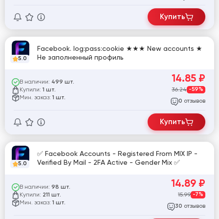
Купить
Facebook. log:pass:cookie ★★★ New accounts ★
Не заполненный профиль
5.0
14.85
₽
В наличии:
499 шт.
Купили:
36.24
-59%
1 шт.
Мин. заказ:
1 шт.
отзывов
0
Купить
✅ Facebook Accounts - Registered From MIX IP -
Verified By Mail - 2FA Active - Gender Mix ✅
5.0
14.89
₽
В наличии:
98 шт.
Купили:
15.99
-7%
211 шт.
Мин. заказ:
1 шт.
отзывов
30