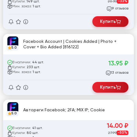
Купили:
20.30
-33%
149 шт.
Мин. заказ:
1 шт.
отзывов
9
Купить
Facebook Account | Cookies Added | Photo +
Cover + Bio Added [816122]
5.0
13.95
₽
В наличии:
44 шт.
Купили:
233 шт.
Мин. заказ:
1 шт.
отзывов
13
Купить
Автореги Facebook; 2FA; MIX IP; Cookie
5.0
14.00
₽
В наличии:
41 шт.
Купили:
27.99
-50%
80 шт.