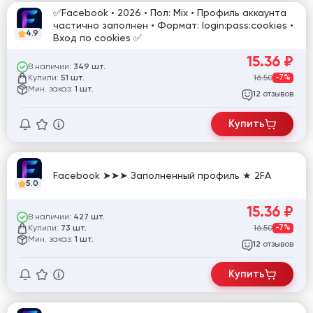
✅Facebook • 2026 • Пол: Mix • Профиль аккаунта
частично заполнен • Формат: login:pass:cookies •
4.9
Вход по cookies ✅
15.36
₽
В наличии:
349 шт.
Купили:
16.50
-7%
51 шт.
Мин. заказ:
1 шт.
отзывов
12
Купить
Facebook ➤➤➤ Заполненный профиль ★ 2FA
5.0
15.36
₽
В наличии:
427 шт.
Купили:
16.50
-7%
73 шт.
Мин. заказ:
1 шт.
отзывов
12
Купить