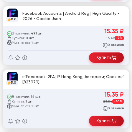
Facebook Accounts | Android Reg | High Quality •
2026 • Cookie Json
0.0
15.35
₽
В наличии:
491 шт.
Купили:
16.48
-7%
0 шт.
Мин. заказ:
1 шт.
отзывов
0
Купить
✅Facebook; 2FA; IP Hong Kong; Автореги; Cookie✅
[823979]
5.0
15.35
₽
В наличии:
14 шт.
Купили:
23.84
-36%
1 шт.
Мин. заказ:
1 шт.
отзывов
0
Купить