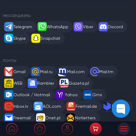
МЕССЕНДЖЕРЫ
Telegram
WhatsApp
Viber
Discord
Skype
Snapchat
ПОЧТЫ
Gmail
Mail.ru
Mail.com
Mail.tm
WEB
Rambler
Gazeta.pl
Outlook / Hotmail
Yahoo
Gmx
Inbox.lv
AOL.com
Firemail.de
Firstmail
Freemail
Onet.pl
Notletters
Proton.me
T-online
Offilive
Skymail