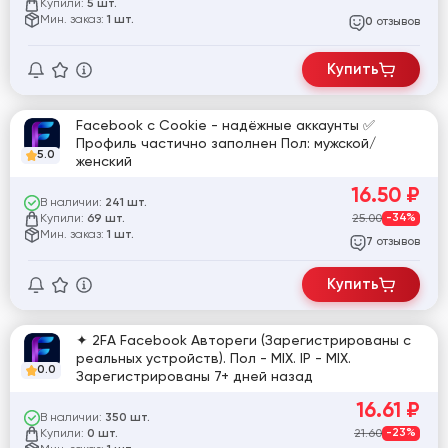
Купили:
5 шт.
Мин. заказ:
1 шт.
отзывов
0
Купить
Facebook с Cookie - надёжные аккаунты ✅
Профиль частично заполнен Пол: мужской/
5.0
женский
16.50
₽
В наличии:
241 шт.
Купили:
25.00
-34%
69 шт.
Мин. заказ:
1 шт.
отзывов
7
Купить
✦ 2FA Facebook Автореги (Зарегистрированы с
реальных устройств). Пол - MIX. IP - MIX.
0.0
Зарегистрированы 7+ дней назад
16.61
₽
В наличии:
350 шт.
Купили:
21.60
-23%
0 шт.