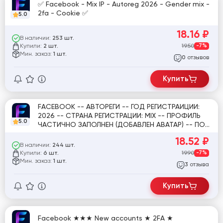
✅ Facebook - Mix IP - Autoreg 2026 - Gender mix -
2fa - Cookie ✅
5.0
18.16
₽
В наличии:
253 шт.
Купили:
19.50
-7%
2 шт.
Мин. заказ:
1 шт.
отзывов
0
Купить
FACEBOOK -- АВТОРЕГИ -- ГОД РЕГИСТРАИЦИИ:
2026 -- СТРАНА РЕГИСТРАЦИИ: MIX -- ПРОФИЛЬ
5.0
ЧАСТИЧНО ЗАПОЛНЕН (ДОБАВЛЕН АВАТАР) -- ПОЛ:
МУЖ/ЖЕН -- 2FA КЛЮЧ + COOKIE ✅
18.52
₽
В наличии:
244 шт.
Купили:
19.90
-7%
6 шт.
Мин. заказ:
1 шт.
отзыва
3
Купить
Facebook ★★★ New accounts ★ 2FA ★