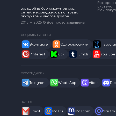
Рефераль
система
Большой выбор аккаунтов соц.
Мои покуп
сетей, мессенджеров, почтовых
аккаунтов и многое другое.
2015 — 2026 © Все права защищены
СОЦИАЛЬНЫЕ СЕТИ
Вконтакте
Одноклассники
Instagr
Pinterest
Kick
Tumblr
YouTube
МЕССЕНДЖЕРЫ
Telegram
WhatsApp
Viber
Dis
ПОЧТЫ
Gmail
Mail.ru
Mail.com
Mail.tm