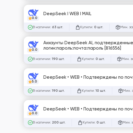
DeepSeek I WEB I MAIL
0.0
В наличии:
Купили:
Мин. за
63 шт.
0 шт.
Аккаунты DeepSeek AI, подтвержденные п
логин:пароль:почта:пароль [816556]
0.0
В наличии:
Купили:
Мин. з
190 шт.
0 шт.
DeepSeek • WEB • Подтверждены по почт
5.0
В наличии:
Купили:
Мин. 
190 шт.
10 шт.
DeepSeek • WEB • Подтверждены по почт
0.0
В наличии:
Купили:
Мин. 
200 шт.
0 шт.