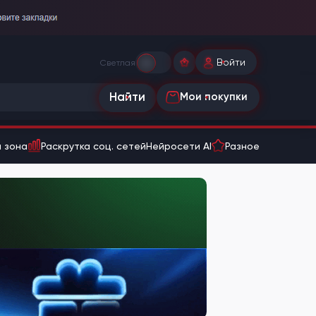
Войти
Светлая
Найти
Мои покупки
 зона
Раскрутка соц. сетей
Нейросети AI
Разное