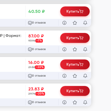
40.50
₽
Купить
отзывов
0
87.00
₽
P | Формат:
Купить
93.96
-7%
отзывов
0
16.00
₽
Купить
21.50
-26%
отзывов
0
23.83
₽
Купить
29.74
-20%
отзывов
0