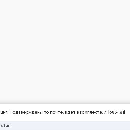
ция. Подтверждены по почте, идет в комплекте. ⚡️ [685481]
аз:
1 шт.