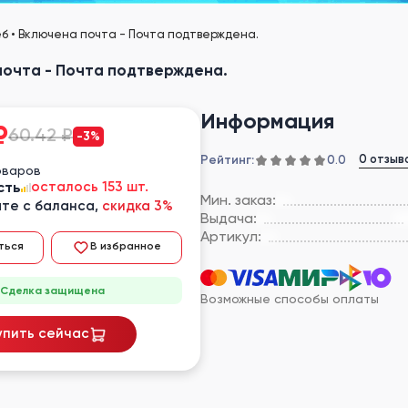
еб • Включена почта - Почта подтверждена.
почта - Почта подтверждена.
Информация
₽
60.42 ₽
-3%
Рейтинг:
0 отзыв
0.0
оваров
сть
осталось 153 шт.
Мин. заказ:
те с баланса,
скидка 3%
Выдача:
Артикул:
ться
В избранное
Сделка защищена
Возможные способы оплаты
упить сейчас