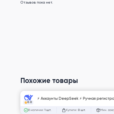
Отзывов пока нет.
Похожие товары
⚡️ Аккаунты DeepSeek ⚡️ Ручная регистра
0.0
В наличии:
Купили:
Мин. зак
1 шт.
0 шт.