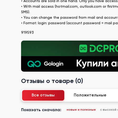
• Accounts are sold in one hand. Only you have access
• With mail access (hotmail.com, outlook.com or firstma
SMS).
• You can change the password from mail and account
• Format: login: password (account password = mail pa
919593
Отзывы о товаре (0)
Все отзывы
Положительные
Показать сначала:
новые и полезные
с высокой