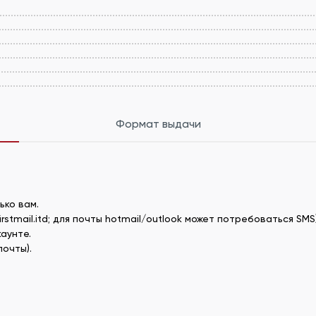
Формат выдачи
ько вам.
irstmail.itd; для почты hotmail/outlook может потребоваться SMS)
каунте.
почты).