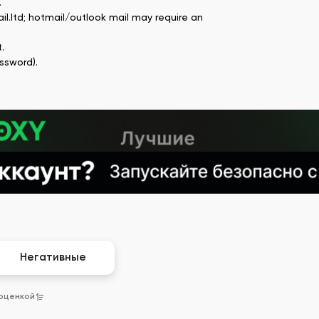
.
il.Itd; hotmail/outlook mail may require an
.
ssword).
Негативные
 оценкой