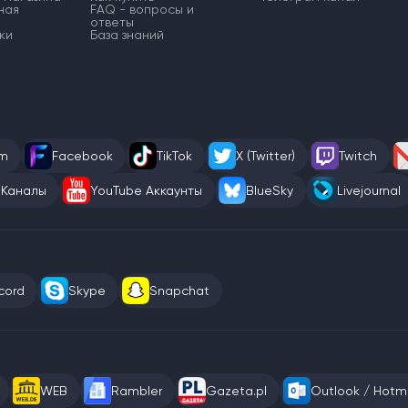
ная
FAQ - вопросы и
ответы
ки
База знаний
am
Facebook
TikTok
X (Twitter)
Twitch
 Каналы
YouTube Аккаунты
BlueSky
Livejournal
cord
Skype
Snapchat
WEB
Rambler
Gazeta.pl
Outlook / Hotma