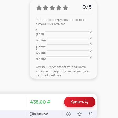
0/5
Рейтинг формируется на основе
актуальных отзывов
5
0
звёзд
4
0
звезды
3
0
звезды
2
0
звезды
1
0
звезда
Отзывы могут оставлять только те,
кто купил товар. Так мы формируем
честный рейтинг
435.00
₽
Купить
отзывов
0