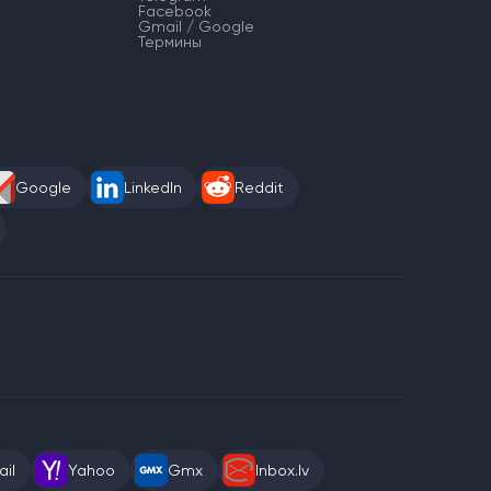
Facebook
Gmail / Google
Термины
Google
LinkedIn
Reddit
il
Yahoo
Gmx
Inbox.lv