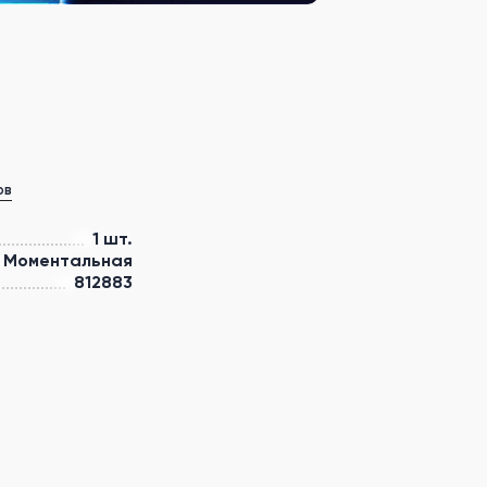
ов
1 шт.
Моментальная
812883